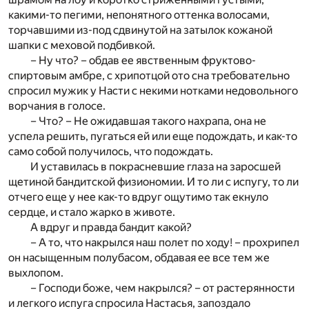
какими-то пегими, непонятного оттенка волосами,
торчавшими из-под сдвинутой на затылок кожаной
шапки с меховой подбивкой.
– Ну что? – обдав ее явственным фруктово-
спиртовым амбре, с хрипотцой ото сна требовательно
спросил мужик у Насти с некими нотками недовольного
ворчания в голосе.
– Что? – Не ожидавшая такого нахрапа, она не
успела решить, пугаться ей или еще подождать, и как-то
само собой получилось, что подождать.
И уставилась в покрасневшие глаза на заросшей
щетиной бандитской физиономии. И то ли с испугу, то ли
отчего еще у нее как-то вдруг ощутимо так екнуло
сердце, и стало жарко в животе.
А вдруг и правда бандит какой?
– А то, что накрылся наш полет по ходу! – прохрипел
он насыщенным полубасом, обдавая ее все тем же
выхлопом.
– Господи боже, чем накрылся? – от растерянности
и легкого испуга спросила Настасья, запоздало