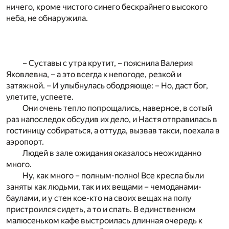
ничего, кроме чистого синего бескрайнего высокого
неба, не обнаружила.
– Суставы с утра крутит, – пояснила Валерия
Яковлевна, – а это всегда к непогоде, резкой и
затяжной. – И улыбнулась ободряюще: – Но, даст бог,
улетите, успеете.
Они очень тепло попрощались, наверное, в сотый
раз напоследок обсудив их дело, и Настя отправилась в
гостиницу собираться, а оттуда, вызвав такси, поехала в
аэропорт.
Людей в зале ожидания оказалось неожиданно
много.
Ну, как много – полным-полно! Все кресла были
заняты как людьми, так и их вещами – чемоданами-
баулами, и у стен кое-кто на своих вещах на полу
пристроился сидеть, а то и спать. В единственном
малюсеньком кафе выстроилась длинная очередь к