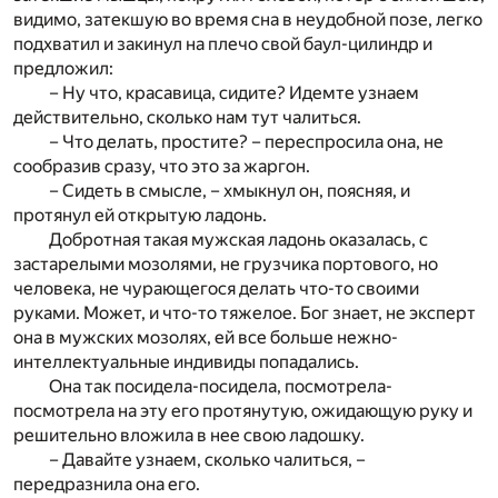
видимо, затекшую во время сна в неудобной позе, легко
подхватил и закинул на плечо свой баул-цилиндр и
предложил:
– Ну что, красавица, сидите? Идемте узнаем
действительно, сколько нам тут чалиться.
– Что делать, простите? – переспросила она, не
сообразив сразу, что это за жаргон.
– Сидеть в смысле, – хмыкнул он, поясняя, и
протянул ей открытую ладонь.
Добротная такая мужская ладонь оказалась, с
застарелыми мозолями, не грузчика портового, но
человека, не чурающегося делать что-то своими
руками. Может, и что-то тяжелое. Бог знает, не эксперт
она в мужских мозолях, ей все больше нежно-
интеллектуальные индивиды попадались.
Она так посидела-посидела, посмотрела-
посмотрела на эту его протянутую, ожидающую руку и
решительно вложила в нее свою ладошку.
– Давайте узнаем, сколько чалиться, –
передразнила она его.