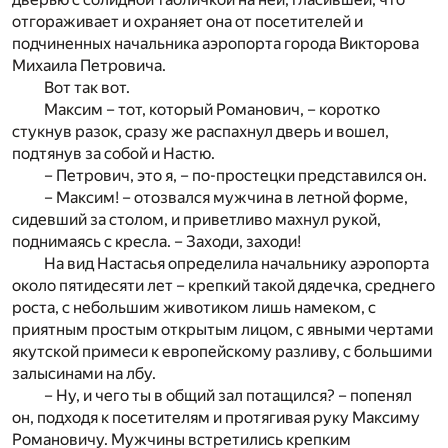
отгораживает и охраняет она от посетителей и
подчиненных начальника аэропорта города Викторова
Михаила Петровича.
Вот так вот.
Максим – тот, который Романович, – коротко
стукнув разок, сразу же распахнул дверь и вошел,
подтянув за собой и Настю.
– Петрович, это я, – по-простецки представился он.
– Максим! – отозвался мужчина в летной форме,
сидевший за столом, и приветливо махнул рукой,
поднимаясь с кресла. – Заходи, заходи!
На вид Настасья определила начальнику аэропорта
около пятидесяти лет – крепкий такой дядечка, среднего
роста, с небольшим животиком лишь намеком, с
приятным простым открытым лицом, с явными чертами
якутской примеси к европейскому разливу, с большими
залысинами на лбу.
– Ну, и чего ты в общий зал потащился? – попенял
он, подходя к посетителям и протягивая руку Максиму
Романовичу. Мужчины встретились крепким