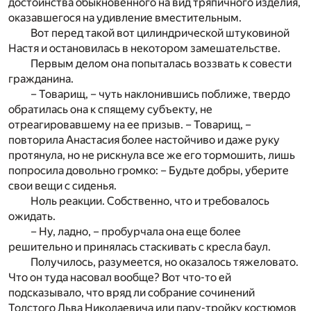
достоинства обыкновенного на вид тряпичного изделия,
оказавшегося на удивление вместительным.
Вот перед такой вот цилиндрической штуковиной
Настя и остановилась в некотором замешательстве.
Первым делом она попыталась воззвать к совести
гражданина.
– Товарищ, – чуть наклонившись поближе, твердо
обратилась она к спящему субъекту, не
отреагировавшему на ее призыв. – Товарищ, –
повторила Анастасия более настойчиво и даже руку
протянула, но не рискнула все же его тормошить, лишь
попросила довольно громко: – Будьте добры, уберите
свои вещи с сиденья.
Ноль реакции. Собственно, что и требовалось
ожидать.
– Ну, ладно, – пробурчала она еще более
решительно и принялась стаскивать с кресла баул.
Получилось, разумеется, но оказалось тяжеловато.
Что он туда насовал вообще? Вот что-то ей
подсказывало, что вряд ли собрание сочинений
Толстого Льва Николаевича или пару-тройку костюмов