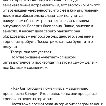
замечательные встречались – а, вот это точно! Или это
от возникшей уверенности, что с ее важным, главным
делом все обязательно сладится и получится
наилучшим образом, раз за него взялась с таким
энтузиазмом Валерия Яковлевна. Ладно, занесло и
занесло. А насчет дела своего рановато она
обрадовалась – непростое оно, дело это, времени и
терпения требует. Посмотрим, как там будет и что
получится.
Теперь она вот улетает.
Но утверждение «улетает» слишком
оптимистичное, а произойдет ли это на самом деле, –
под большим сомнением.
– Как бы погода не поменялась, – задумчиво
произнесла Валерия Яковлевна, когда они прощались,
тревожно глядя на горизонт.
Настя тоже посмотрела на горизонт следом за ней и