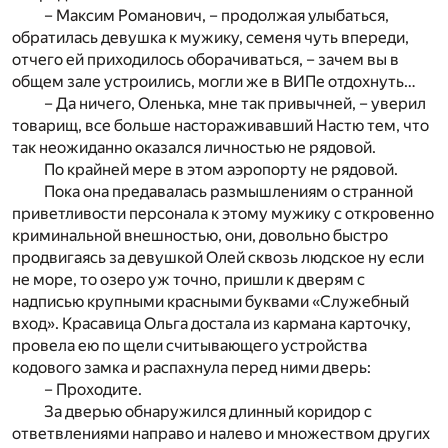
– Максим Романович, – продолжая улыбаться,
обратилась девушка к мужику, семеня чуть впереди,
отчего ей приходилось оборачиваться, – зачем вы в
общем зале устроились, могли же в ВИПе отдохнуть…
– Да ничего, Оленька, мне так привычней, – уверил
товарищ, все больше настораживавший Настю тем, что
так неожиданно оказался личностью не рядовой.
По крайней мере в этом аэропорту не рядовой.
Пока она предавалась размышлениям о странной
приветливости персонала к этому мужику с откровенно
криминальной внешностью, они, довольно быстро
продвигаясь за девушкой Олей сквозь людское ну если
не море, то озеро уж точно, пришли к дверям с
надписью крупными красными буквами «Служебный
вход». Красавица Ольга достала из кармана карточку,
провела ею по щели считывающего устройства
кодового замка и распахнула перед ними дверь:
– Проходите.
За дверью обнаружился длинный коридор с
ответвлениями направо и налево и множеством других