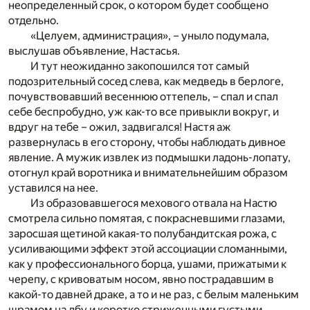
неопределенный срок, о котором будет сообщено
отдельно.
«Целуем, администрация», – уныло подумала,
выслушав объявление, Настасья.
И тут неожиданно закопошился тот самый
подозрительный сосед слева, как медведь в берлоге,
почувствовавший весеннюю оттепель, – спал и спал
себе беспробудно, уж как-то все привыкли вокруг, и
вдруг на тебе – ожил, задвигался! Настя аж
развернулась в его сторону, чтобы наблюдать дивное
явление. А мужик извлек из подмышки ладонь-лопату,
отогнул край воротника и внимательнейшим образом
уставился на нее.
Из образовавшегося мехового отвала на Настю
смотрела сильно помятая, с покрасневшими глазами,
заросшая щетиной какая-то полубандитская рожа, с
усиливающими эффект этой ассоциации сломанными,
как у профессионального борца, ушами, прижатыми к
черепу, с кривоватым носом, явно пострадавшим в
какой-то давней драке, а то и не раз, с белым маленьким
шрамом на лбу и коротко стриженными густыми,