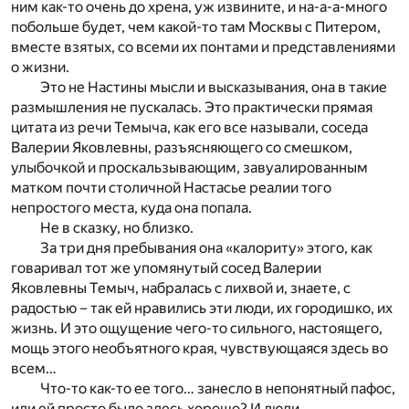
ним как-то очень до хрена, уж извините, и на-а-а-много
побольше будет, чем какой-то там Москвы с Питером,
вместе взятых, со всеми их понтами и представлениями
о жизни.
Это не Настины мысли и высказывания, она в такие
размышления не пускалась. Это практически прямая
цитата из речи Темыча, как его все называли, соседа
Валерии Яковлевны, разъясняющего со смешком,
улыбочкой и проскальзывающим, завуалированным
матком почти столичной Настасье реалии того
непростого места, куда она попала.
Не в сказку, но близко.
За три дня пребывания она «калориту» этого, как
говаривал тот же упомянутый сосед Валерии
Яковлевны Темыч, набралась с лихвой и, знаете, с
радостью – так ей нравились эти люди, их городишко, их
жизнь. И это ощущение чего-то сильного, настоящего,
мощь этого необъятного края, чувствующаяся здесь во
всем…
Что-то как-то ее того… занесло в непонятный пафос,
или ей просто было здесь хорошо? И люди