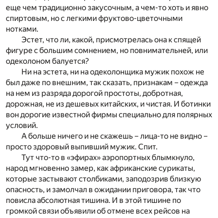
еще чем традиционно закусочным, а чем-то хоть и явно
спиртовым, но с легкими фруктово-цветочными
нотками.
Эстет, что ли, какой, присмотрелась она к спящей
фигуре с большим сомнением, но повнимательней, или
одеколоном балуется?
Ни на эстета, ни на одеколонщика мужик похож не
был даже по внешним, так сказать, признакам – одежда
на нем из разряда дорогой простоты, добротная,
дорожная, не из дешевых китайских, и чистая. И ботинки
вон дорогие известной фирмы специально для полярных
условий.
А больше ничего и не скажешь – лица-то не видно –
просто здоровый выпивший мужик. Спит.
Тут что-то в «эфирах» аэропортных блымкнуло,
народ мгновенно замер, как африканские сурикаты,
которые застывают столбиками, заподозрив близкую
опасность, и замолчал в ожидании приговора, так что
повисла абсолютная тишина. И в этой тишине по
громкой связи объявили об отмене всех рейсов на