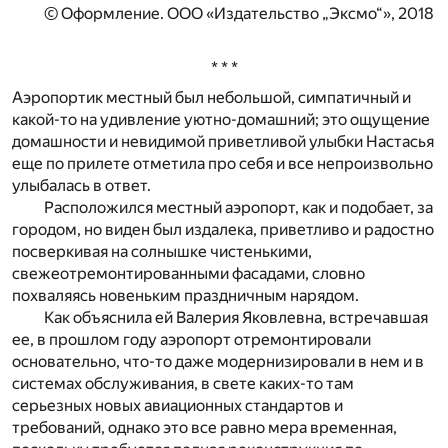
© Оформление. ООО «Издательство „Эксмо“», 2018
* * *
Аэропортик местный был небольшой, симпатичный и
какой-то на удивление уютно-домашний; это ощущение
домашности и невидимой приветливой улыбки Настасья
еще по прилете отметила про себя и все непроизвольно
улыбалась в ответ.
Расположился местный аэропорт, как и подобает, за
городом, но виден был издалека, приветливо и радостно
посверкивая на солнышке чистенькими,
свежеотремонтированными фасадами, словно
похваляясь новеньким праздничным нарядом.
Как объяснила ей Валерия Яковлевна, встречавшая
ее, в прошлом году аэропорт отремонтировали
основательно, что-то даже модернизировали в нем и в
системах обслуживания, в свете каких-то там
серьезных новых авиационных стандартов и
требований, однако это все равно мера временная,