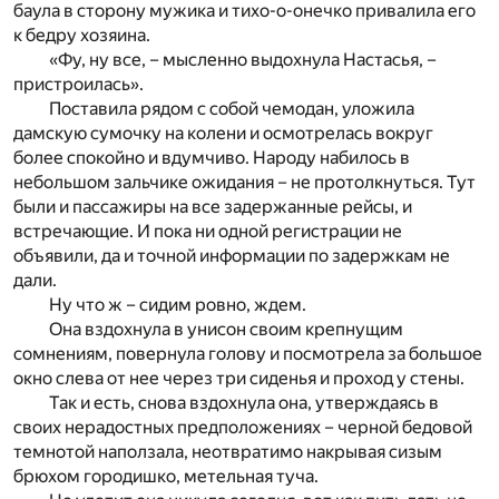
баула в сторону мужика и тихо-о-онечко привалила его
к бедру хозяина.
«Фу, ну все, – мысленно выдохнула Настасья, –
пристроилась».
Поставила рядом с собой чемодан, уложила
дамскую сумочку на колени и осмотрелась вокруг
более спокойно и вдумчиво. Народу набилось в
небольшом зальчике ожидания – не протолкнуться. Тут
были и пассажиры на все задержанные рейсы, и
встречающие. И пока ни одной регистрации не
объявили, да и точной информации по задержкам не
дали.
Ну что ж – сидим ровно, ждем.
Она вздохнула в унисон своим крепнущим
сомнениям, повернула голову и посмотрела за большое
окно слева от нее через три сиденья и проход у стены.
Так и есть, снова вздохнула она, утверждаясь в
своих нерадостных предположениях – черной бедовой
темнотой наползала, неотвратимо накрывая сизым
брюхом городишко, метельная туча.