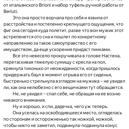
от итальянского Brioni и набор туфель ручной работы от
Berluti.
Это она просто ворчала про себя и язвила от
расстройства и постепенно крепнущего ощущения, что
фиг она сегодня куда полетит, разве что вон мужик этот
встрепенется ото сна и пошлет по конкретному
направлению за такое самоуправство с его
имуществом, да еще ускорения придаст пинками.
Все это невесело прокручивала в голове Настена,
перетаскивая тяжелую сумищу с кресла на пол,
крякнула тихонько от неожиданности, когда пришлось
придержать баул в момент отрыва его от сиденья,
быстренько стрельнула взглядом на мужика – не увидел
ли, как она нелюбезно с его вещичками тут обращается.
Не, не увидел – спал себе, не обращая на ее возню
никакого внимания.
Ну и хорошо, и спи, дядечка, чего уж теперь.
Она уселась на освободившееся место, огляделась
по сторонам и осторожненько так ножкой, ножкой,
чтобы никто не заметил, подвинула-подвинула конус