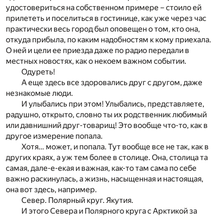
удостовериться на собственном примере – стоило ей
прилететь и поселиться в гостинице, как уже через час
практически весь город был оповещен о том, кто она,
откуда прибыла, по каким надобностям к кому приехала.
О ней и цели ее приезда даже по радио передали в
местных новостях, как о некоем важном событии.
Одуреть!
А еще здесь все здоровались друг с другом, даже
незнакомые люди.
И улыбались при этом! Улыбались, представляете,
радушно, открыто, словно ты их родственник любимый
или давнишний друг-товарищ! Это вообще что-то, как в
другое измерение попала.
Хотя… может, и попала. Тут вообще все не так, как в
других краях, а уж тем более в столице. Она, столица та
самая, дале-е-екая и важная, как-то там сама по себе
важно раскинулась, а жизнь, насыщенная и настоящая,
она вот здесь, например.
Север. Полярный круг. Якутия.
И этого Севера и Полярного круга с Арктикой за