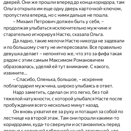
дверей. Они же прошли вперед до конца коридора, там
Ольга открыла им еще одну дверь карточкой-ключом,
пропустила вперед, но с ними дальше не пошла.
– Михаил Петрович должен быть у себя, –
продолжая улыбаться исключительно мужчине и
старательно игнорируя Настю, сказала Ольга.
Да ладно, такие мелочи Настю никогда не задевали
и по большому счету не интересовали. Все правильно
девушка делает – непонятно же, что это за фифа такая
рядом с этим самым Максимом Романовичем
образовалась, уделяй ей тут внимание. С какого,
извините…
– Спасибо, Оленька, большое, – искренне
поблагодарил мужчина, широко улыбаясь в ответ.
Надо заметить, сделал он это легко, без той
тяжелой натужности, с которой улыбался Насте после
пробуждения всего несколько минут назад.
Он вновь ухватил ее за руку и потащил за собой по
лестнице на второй этаж. Там они прошли какими-то
коридорами, куда-то свернули и остановились перед
дверью с солидной табличкой на ней, гласившей, что