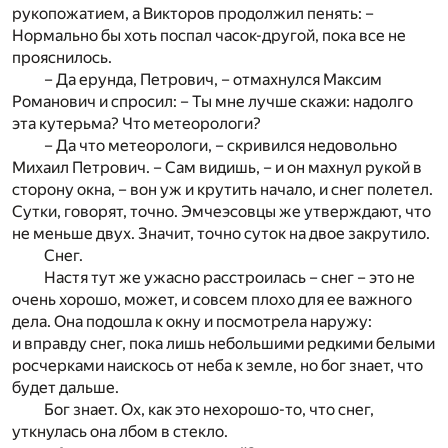
рукопожатием, а Викторов продолжил пенять: –
Нормально бы хоть поспал часок-другой, пока все не
прояснилось.
– Да ерунда, Петрович, – отмахнулся Максим
Романович и спросил: – Ты мне лучше скажи: надолго
эта кутерьма? Что метеорологи?
– Да что метеорологи, – скривился недовольно
Михаил Петрович. – Сам видишь, – и он махнул рукой в
сторону окна, – вон уж и крутить начало, и снег полетел.
Сутки, говорят, точно. Эмчеэсовцы же утверждают, что
не меньше двух. Значит, точно суток на двое закрутило.
Снег.
Настя тут же ужасно расстроилась – снег – это не
очень хорошо, может, и совсем плохо для ее важного
дела. Она подошла к окну и посмотрела наружу:
и вправду снег, пока лишь небольшими редкими белыми
росчерками наискось от неба к земле, но бог знает, что
будет дальше.
Бог знает. Ох, как это нехорошо-то, что снег,
уткнулась она лбом в стекло.