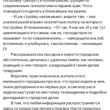
поскольку требуется полная реконструкция по
современным технологиям и параметрам. Что и
планируется сделать в ближайшее же время.
– И уж стройку налаживают, видите там, – она
указала рукой вправо за взлетную полосу на ангары и
постройки. И похвалилась: – От так. А как же. И у нас тут
цивилизация и эти самые, как их, господи прости,
называют-то по-современному… – наморщила она лоб,
вспоминая, и улыбнулась, таки вспомнив, – инновации.
О!
Рассказывала она про дела и новости городские
обстоятельно, делилась с удовольствием, как человек,
знающий, о чем говорит, и радующийся таким делам
грядущим.
Впрочем, практически все жители этого
маленького городишки про все, что происходило в нем,
знали доподлинно и из первых рук, а сам мэр раз в
неделю выступал по местному телевидению и подробно
докладывал о городских делах.
В том, что любая информация распространяется
здесь со скоростью лесного пожара, Насте пришлось