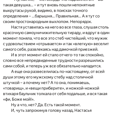
такая девушка… – и тут вновь пошли непонятные
выкрутасы рукой, видимо, в поисках точного
определения – …барышня… Правильная… А я тут со
своим простонародным выхлопом. Непорядок.
Настя уставилась на него во все глаза, слушая столь
красочную самоуничижительную тираду, и вдруг в один
момент поняла, что все это стеб чистейший, что мужик
с удовольствием «отрывается» и так «влегкую» веселит
самого себя, развлекаясь над дамочкой приезжей.
И в этот момент ей стало отчего-то так спокойно,
словно все непредвиденные трудности разрешились
сами собой, и теперь уж все обязательно наладится.
А еще она развеселилась по-настоящему, от всей
души этому его мужскому стебу над столичной
штучкой – а почему нет? А то она, понимаешь,
«товарищ», и «вещи приберите», и ножкой-ножкой
втихаря баульчик толкала от себя подальше, и вся такая
«фи, Боже мой!».
Ну а что, нет? Да. Есть такой момент.
И, чуть запрокинув голову назад, Настасья