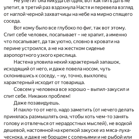
Не улетит она никуда сегодня, вот как пить дать не
улетит, в третий раз вздохнула Настя и перевела взгляд
от наглой черной захватчицы на небе на мирно спящего
соседа.
Вот кому было все глубоко по фиг, так вот этому.
Спит себе человек, посапывает – не храпит, а именно
что посапывает, да так уютно, словно в кровати на
перине устроился, а не на жестком сиденье
аэропортного узкого креслица.
Настена уловила некий характерный запашок,
исходящий от него, и даже повела носом, чуть
склонившись к соседу, – ну, точно, выхлопец
характерный исходит от товарища.
Совсем у человека все хорошо – выпил-закусил и
спит себе. Никаких проблем!
Даже позавидуешь.
И пахло-то от него, надо заметить (от нечего делать
принялась размышлять она, чтобы хоть чем-то занять
голову и отвлечься от нерадостных мыслей), не водкой
дешевой, настоянной на крепкой закуске из мяса-лука-
чеснока, и даже не борщом с соленьями и не рыбой или