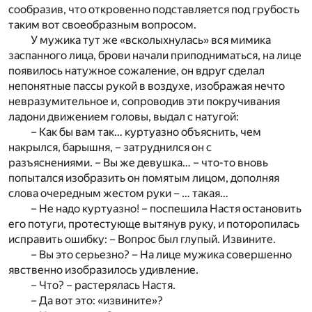
сообразив, что откровенно подставляется под грубость
таким вот своеобразным вопросом.
У мужика тут же «всколыхнулась» вся мимика
заспанного лица, брови начали приподниматься, на лице
появилось натужное сожаление, он вдруг сделал
непонятные пассы рукой в воздухе, изображая нечто
невразумительное и, сопроводив эти покручивания
ладони движением головы, выдал с натугой:
– Как бы вам так… куртуазно объяснить, чем
накрылся, барышня, – затруднился он с
разъяснениями. – Вы же девушка… – что-то вновь
попытался изобразить он помятым лицом, дополняя
слова очередным жестом руки – … такая…
– Не надо куртуазно! – поспешила Настя остановить
его потуги, протестующе вытянув руку, и поторопилась
исправить ошибку: – Вопрос был глупый. Извините.
– Вы это серьезно? – На лице мужика совершенно
явственно изобразилось удивление.
– Что? – растерялась Настя.
– Да вот это: «извините»?