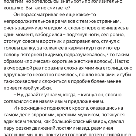
полетим, но хотелось бы знать хоть приблизительно,
когда же. Вы так не считаете?
Он порассматривал ее еще какое-то
непродолжительное время все с тем же странным,
очень задумчивым видом и, словно переключившись в
один момент, взбодрился – подтянул ноги, сел ровно,
отогнул совсем воротник и расправил его, стянул с
головы шапку, затолкал ее в карман куртки и потер
голову пятерней (видимо, подразумевалось, что таким
образом «причесал» короткие жесткие волосы). Настю
в очередной раз поразила сложная мимика его лица, оно
вдруг как-то неохотно помялось, пошло волнами, и губы
таки соизволили сложиться в подобие более-менее
приветливой улыбки.
– Ну, давайте узнаем, когда, – кивнул он, словно
согласился с ее навязчивым предложением.
И неожиданно поднялся с кресла, оказавшись на
самом деле здоровым, крепким мужиком, потянулся
эдак всем телом, как большой опасный зверь, сделал
пару резких движений локтями назад, разминая
затекшие мышцы, покрутил головой, потер с силой шею,