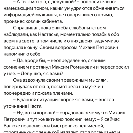
– А ты, смотрю, с девушкой? – вопросительно-
намекающим тоном, каким умудряются обмениваться
информацией мужчины, не говоря ничего прямо,
произнес хозяин кабинета.
Спрашивал, пока они оба с любопытством
наблюдали, как Настасья, моментально позабыв обо
всем на свете, в том числе и о них двоих, задумчиво
подошла к окну. Своим вопросом Михаил Петрович
напомнил о себе.
– Да, вроде бы, – неопределенно, с явным
сомнением протянул Максим Романович и переспросил
у нее: – Девушка, я с вами?
Она вздохнула своим тревожным мыслям,
повернулась от окна, посмотрела на мужчин
поочередно и пожала плечами.
– В данной ситуации скорее я с вами, – внесла
уточнение Настя.
– Ну, вот и хорошо! – обрадовался чему-то Михаил
Петрович и тут же активно пояснил чему: – Я сейчас
Валюхе позвоню, она быстренько пельменей,
строганинки с оленинкой наладит, стол организует и