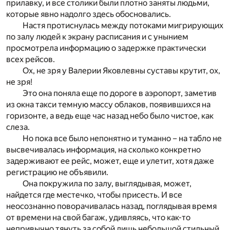
прилавку, и все столики были плотно заняты людьми,
которые явно надолго здесь обосновались.
Настя протиснулась между потоками мигрирующих
по залу людей к экрану расписания и с унынием
просмотрела информацию о задержке практически
всех рейсов.
Ох, не зря у Валерии Яковлевны суставы крутит, ох,
не зря!
Это она поняла еще по дороге в аэропорт, заметив
из окна такси темную массу облаков, появившихся на
горизонте, а ведь еще час назад небо было чистое, как
слеза.
Но пока все было непонятно и туманно – на табло не
высвечивалась информация, на сколько конкретно
задерживают ее рейс, может, еще и улетит, хотя даже
регистрацию не объявили.
Она покружила по залу, выглядывая, может,
найдется где местечко, чтобы присесть. И все
неосознанно поворачивалась назад, поглядывая время
от времени на свой багаж, удивляясь, что как-то
непривычно тянуть за собой лишь небольшой стильный