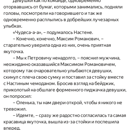
Девушки как по команде, одновременно
оторвавшись от бумаг, которыми занимались, подняли
головы, посмотрели на говорившего и так же
одновременно расплылись в добрейших лучезарных
улыбках.
«Чудеса-а-а», – подумалось Настене.
– Конечно, конечно, Максим Романович, –
старательно уверила одна из них, очень приятная
якуточка.
– Мы к Петровичу ненадолго, – пояснил мужчина,
неожиданно оказавшийся Максимом Романовичем,
которому так очаровательно улыбаются девушки,
скинул с плеча свою сумку и поставил за стойку вместе
с Настиным чемоданом. Бросив взгляд на бейджик,
приколотый на обшлаге форменного пиджачка девушки,
он попросил:
– Оленька, ты нам двери открой, чтобы я никого не
тревожил.
– Идемте, – сразу же радостно согласилась та самая
красавица якуточка, вышла из-за стойки и поспешила
вперед.