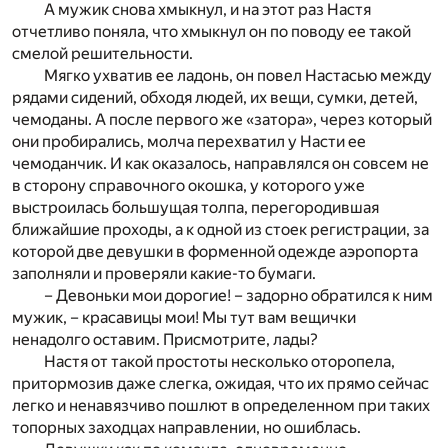
А мужик снова хмыкнул, и на этот раз Настя
отчетливо поняла, что хмыкнул он по поводу ее такой
смелой решительности.
Мягко ухватив ее ладонь, он повел Настасью между
рядами сидений, обходя людей, их вещи, сумки, детей,
чемоданы. А после первого же «затора», через который
они пробирались, молча перехватил у Насти ее
чемоданчик. И как оказалось, направлялся он совсем не
в сторону справочного окошка, у которого уже
выстроилась большущая толпа, перегородившая
ближайшие проходы, а к одной из стоек регистрации, за
которой две девушки в форменной одежде аэропорта
заполняли и проверяли какие-то бумаги.
– Девоньки мои дорогие! – задорно обратился к ним
мужик, – красавицы мои! Мы тут вам вещички
ненадолго оставим. Присмотрите, лады?
Настя от такой простоты несколько оторопела,
притормозив даже слегка, ожидая, что их прямо сейчас
легко и ненавязчиво пошлют в определенном при таких
топорных заходцах направлении, но ошиблась.