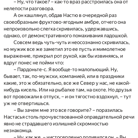
– Ну, что такое? – как-то враз расстроилась она от
нелепости разговора.
А он кашлянул, обдав Настю в очередной раз
своеобразным фруктово-ягодным амбре, отчего она
непроизвольно слегка скривилась, удержавшись,
однако, от демонстративного помахивания ладошкой.
Совсем ведь чуть-чуть и неосознанно скривилась,
но мужик все же заметил это ее пусть и мимолетное
выражение, прикрыл рот рукой, как бы извиняясь, и
вдруг понес не пойми что:
– Пардоньте-с. Я вообще-то малопьющий. Ну,
бывает, так, по-мужски, компанией, или в праздники
какие, это ж обязательно, все же Север у нас, не какой-
нибудь кисель. Или на рыбалке там, на охоте. Но друзья
вот провожали в отпуск, – и он тягостно вздохнул, – тут
уж не отвертишься.
– Вы зачем мне это все говорите? – поразилась
Настасья столь прочувствованной оправдательной речи
явно не страдавшего излишней скромностью
незнакомца.
– Ну, как же, – чистосердечно подивился он. – Вы