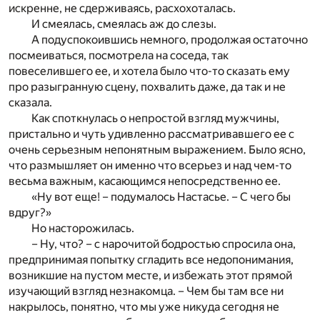
искренне, не сдерживаясь, расхохоталась.
И смеялась, смеялась аж до слезы.
А подуспокоившись немного, продолжая остаточно
посмеиваться, посмотрела на соседа, так
повеселившего ее, и хотела было что-то сказать ему
про разыгранную сцену, похвалить даже, да так и не
сказала.
Как споткнулась о непростой взгляд мужчины,
пристально и чуть удивленно рассматривавшего ее с
очень серьезным непонятным выражением. Было ясно,
что размышляет он именно что всерьез и над чем-то
весьма важным, касающимся непосредственно ее.
«Ну вот еще! – подумалось Настасье. – С чего бы
вдруг?»
Но насторожилась.
– Ну, что? – с нарочитой бодростью спросила она,
предпринимая попытку сгладить все недопонимания,
возникшие на пустом месте, и избежать этот прямой
изучающий взгляд незнакомца. – Чем бы там все ни
накрылось, понятно, что мы уже никуда сегодня не