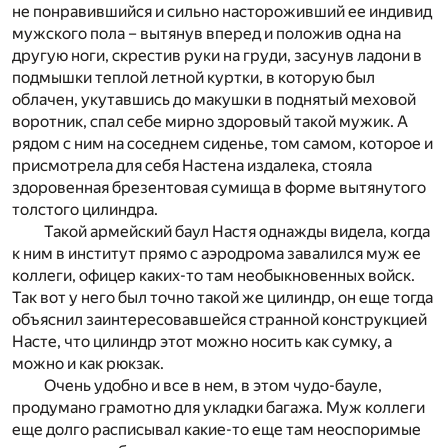
не понравившийся и сильно настороживший ее индивид
мужского пола – вытянув вперед и положив одна на
другую ноги, скрестив руки на груди, засунув ладони в
подмышки теплой летной куртки, в которую был
облачен, укутавшись до макушки в поднятый меховой
воротник, спал себе мирно здоровый такой мужик. А
рядом с ним на соседнем сиденье, том самом, которое и
присмотрела для себя Настена издалека, стояла
здоровенная брезентовая сумища в форме вытянутого
толстого цилиндра.
Такой армейский баул Настя однажды видела, когда
к ним в институт прямо с аэродрома завалился муж ее
коллеги, офицер каких-то там необыкновенных войск.
Так вот у него был точно такой же цилиндр, он еще тогда
объяснил заинтересовавшейся странной конструкцией
Насте, что цилиндр этот можно носить как сумку, а
можно и как рюкзак.
Очень удобно и все в нем, в этом чудо-бауле,
продумано грамотно для укладки багажа. Муж коллеги
еще долго расписывал какие-то еще там неоспоримые