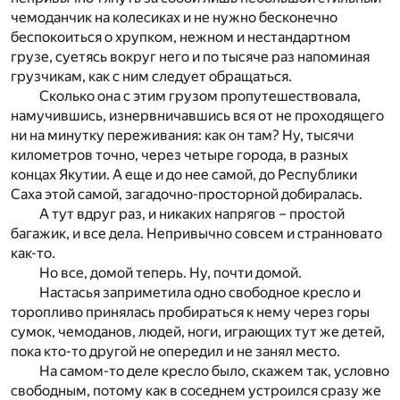
чемоданчик на колесиках и не нужно бесконечно
беспокоиться о хрупком, нежном и нестандартном
грузе, суетясь вокруг него и по тысяче раз напоминая
грузчикам, как с ним следует обращаться.
Сколько она с этим грузом пропутешествовала,
намучившись, изнервничавшись вся от не проходящего
ни на минутку переживания: как он там? Ну, тысячи
километров точно, через четыре города, в разных
концах Якутии. А еще и до нее самой, до Республики
Саха этой самой, загадочно-просторной добиралась.
А тут вдруг раз, и никаких напрягов – простой
багажик, и все дела. Непривычно совсем и странновато
как-то.
Но все, домой теперь. Ну, почти домой.
Настасья заприметила одно свободное кресло и
торопливо принялась пробираться к нему через горы
сумок, чемоданов, людей, ноги, играющих тут же детей,
пока кто-то другой не опередил и не занял место.
На самом-то деле кресло было, скажем так, условно
свободным, потому как в соседнем устроился сразу же