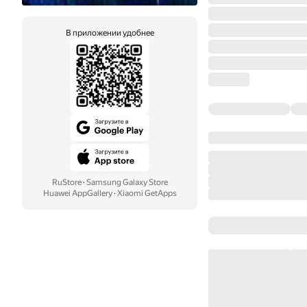
В приложении удобнее
RuStore
·
Samsung Galaxy Store
Huawei AppGallery
·
Xiaomi GetApps