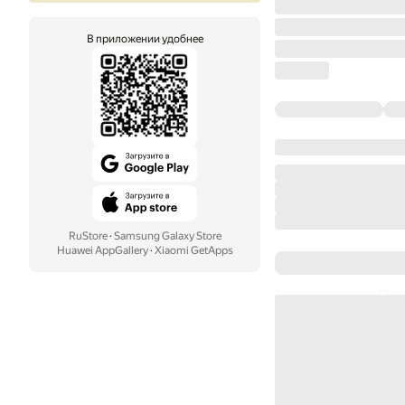
В приложении удобнее
RuStore
·
Samsung Galaxy Store
Huawei AppGallery
·
Xiaomi GetApps