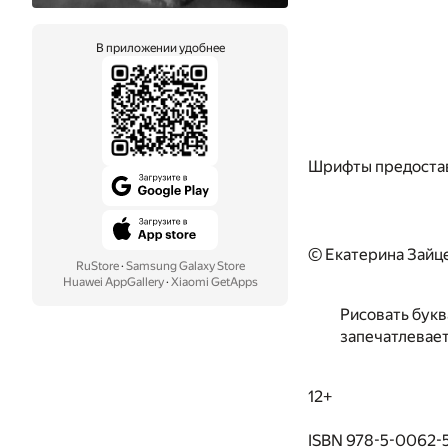
В приложении удобнее
Шрифты предоста
© Екатерина Зайц
RuStore
·
Samsung Galaxy Store
Huawei AppGallery
·
Xiaomi GetApps
Рисовать букв
запечатлевает
12+
ISBN 978-5-0062-