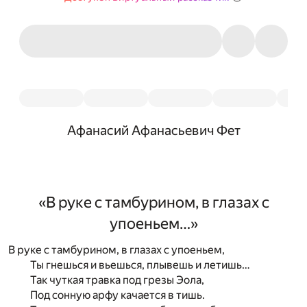
Афанасий Афанасьевич Фет
«В руке с тамбурином, в глазах с
упоеньем…»
В руке с тамбурином, в глазах с упоеньем,
Ты гнешься и вьешься, плывешь и летишь…
Так чуткая травка под грезы Эола,
Под сонную арфу качается в тишь.