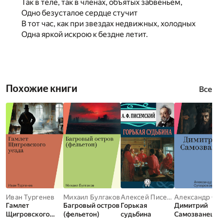
Так в теле, так в членах, объятых забвеньем,
Одно безусталое сердце стучит
В тот час, как при звездах недвижных, холодных
Одна яркой искрою к бездне летит.
Похожие книги
Все
Иван Тургенев
Михаил Булгаков
Алексей Писемский
Гамлет
Багровый остров
Горькая
Димитрий
Щигровского
(фельетон)
судьбинa
Самозванец