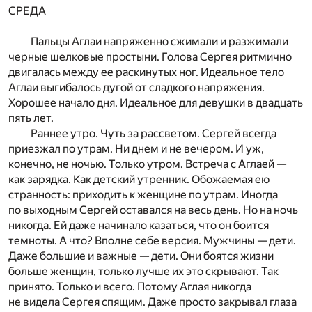
СРЕДА
Пальцы Аглаи напряженно сжимали и разжимали
черные шелковые простыни. Голова Сергея ритмично
двигалась между ее раскинутых ног. Идеальное тело
Аглаи выгибалось дугой от сладкого напряжения.
Хорошее начало дня. Идеальное для девушки в двадцать
пять лет.
Раннее утро. Чуть за рассветом. Сергей всегда
приезжал по утрам. Ни днем и не вечером. И уж,
конечно, не ночью. Только утром. Встреча с Аглаей —
как зарядка. Как детский утренник. Обожаемая ею
странность: приходить к женщине по утрам. Иногда
по выходным Сергей оставался на весь день. Но на ночь
никогда. Ей даже начинало казаться, что он боится
темноты. А что? Вполне себе версия. Мужчины — дети.
Даже большие и важные — дети. Они боятся жизни
больше женщин, только лучше их это скрывают. Так
принято. Только и всего. Потому Аглая никогда
не видела Сергея спящим. Даже просто закрывал глаза