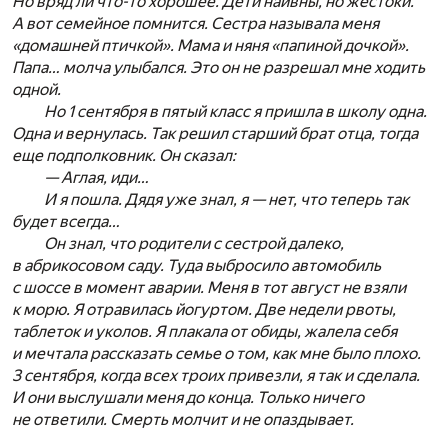
Но вряд ли что-то хорошее. Дети наивны, но жестоки.
А вот семейное помнится. Сестра называла меня
«домашней птичкой». Мама и няня «папиной дочкой».
Папа… молча улыбался. Это он не разрешал мне ходить
одной.
Но 1 сентября в пятый класс я пришла в школу одна.
Одна и вернулась. Так решил старший брат отца, тогда
еще подполковник. Он сказал:
— Аглая, иди…
И я пошла. Дядя уже знал, я — нет, что теперь так
будет всегда…
Он знал, что родители с сестрой далеко,
в абрикосовом саду. Туда выбросило автомобиль
с шоссе в момент аварии. Меня в тот август не взяли
к морю. Я отравилась йогуртом. Две недели рвоты,
таблеток и уколов. Я плакала от обиды, жалела себя
и мечтала рассказать семье о том, как мне было плохо.
3 сентября, когда всех троих привезли, я так и сделала.
И они выслушали меня до конца. Только ничего
не ответили. Смерть молчит и не опаздывает.