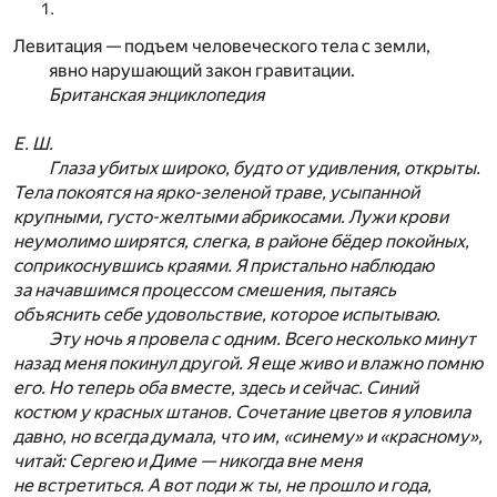
Левитация — подъем человеческого тела с земли,
явно нарушающий закон гравитации.
Британская энциклопедия
Е. Ш.
Глаза убитых широко, будто от удивления, открыты.
Тела покоятся на ярко-зеленой траве, усыпанной
крупными, густо-желтыми абрикосами. Лужи крови
неумолимо ширятся, слегка, в районе бёдер покойных,
соприкоснувшись краями. Я пристально наблюдаю
за начавшимся процессом смешения, пытаясь
объяснить себе удовольствие, которое испытываю.
Эту ночь я провела с одним. Всего несколько минут
назад меня покинул другой. Я еще живо и влажно помню
его. Но теперь оба вместе, здесь и сейчас. Синий
костюм у красных штанов. Сочетание цветов я уловила
давно, но всегда думала, что им, «синему» и «красному»,
читай: Сергею и Диме — никогда вне меня
не встретиться. А вот поди ж ты, не прошло и года,