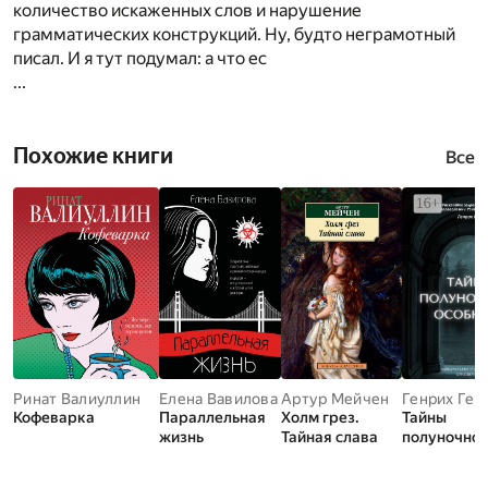
количество искаженных слов и нарушение
грамматических конструкций. Ну, будто неграмотный
писал. И я тут подумал: а что ес
...
Похожие книги
Все
Ринат Валиуллин
Елена Вавилова
Артур Мейчен
Генрих Гес
Кофеварка
Параллельная
Холм грез.
Тайны
жизнь
Тайная слава
полуночног
особняка