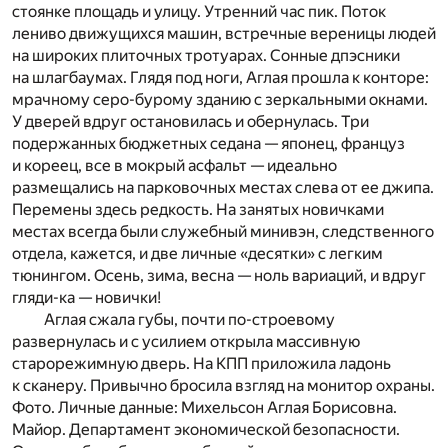
стоянке площадь и улицу. Утренний час пик. Поток
лениво движущихся машин, встречные вереницы людей
на широких плиточных тротуарах. Сонные дпэсники
на шлагбаумах. Глядя под ноги, Аглая прошла к конторе:
мрачному серо-бурому зданию с зеркальными окнами.
У дверей вдруг остановилась и обернулась. Три
подержанных бюджетных седана — японец, француз
и кореец, все в мокрый асфальт — идеально
размещались на парковочных местах слева от ее джипа.
Перемены здесь редкость. На занятых новичками
местах всегда были служебный минивэн, следственного
отдела, кажется, и две личные «десятки» с легким
тюнингом. Осень, зима, весна — ноль вариаций, и вдруг
гляди-ка — новички!
Аглая сжала губы, почти по-строевому
развернулась и с усилием открыла массивную
старорежимную дверь. На КПП приложила ладонь
к сканеру. Привычно бросила взгляд на монитор охраны.
Фото. Личные данные: Михельсон Аглая Борисовна.
Майор. Департамент экономической безопасности.