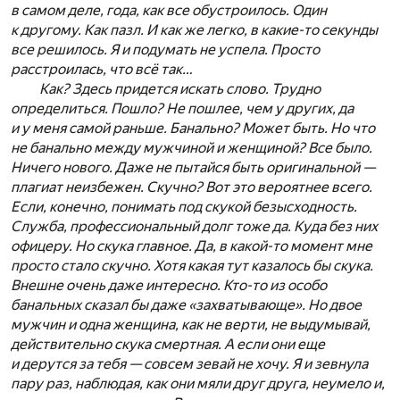
в самом деле, года, как все обустроилось. Один
к другому. Как пазл. И как же легко, в какие-то секунды
все решилось. Я и подумать не успела. Просто
расстроилась, что всё так…
Как? Здесь придется искать слово. Трудно
определиться. Пошло? Не пошлее, чем у других, да
и у меня самой раньше. Банально? Может быть. Но что
не банально между мужчиной и женщиной? Все было.
Ничего нового. Даже не пытайся быть оригинальной —
плагиат неизбежен. Скучно? Вот это вероятнее всего.
Если, конечно, понимать под скукой безысходность.
Служба, профессиональный долг тоже да. Куда без них
офицеру. Но скука главное. Да, в какой-то момент мне
просто стало скучно. Хотя какая тут казалось бы скука.
Внешне очень даже интересно. Кто-то из особо
банальных сказал бы даже «захватывающе». Но двое
мужчин и одна женщина, как не верти, не выдумывай,
действительно скука смертная. А если они еще
и дерутся за тебя — совсем зевай не хочу. Я и зевнула
пару раз, наблюдая, как они мяли друг друга, неумело и,