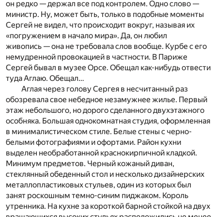
он редко — держал все под контролем. Одно слово —
министр. Ну, может быть, только в подобные моменты
Сергей не видел, что происходит вокруг, называя их
«погружением в начало мира». Да, он любил
живопись — она не требовала слов вообще. Курбе с его
немудренной провокацией в частности. В Париже
Сергей бывал в музее Орсе. Обещал как-нибудь отвести
туда Аглаю. Обещал…
Аглая через голову Сергея в несчитанный раз
обозревала свое небедное незамужнее жилье. Первый
этаж небольшого, но дорого сделанного двухэтажного
особняка. Большая однокомнатная студия, оформленная
в минималистическом стиле. Белые стены с черно-
белыми фотографиями и офортами. Район кухни
выделен необработанной краснокирпичной кладкой.
Минимум предметов. Черный кожаный диван,
стеклянный обеденный стол и несколько дизайнерских
металлопластиковых стульев, один из которых был
занят роскошным темно-синим пиджаком. Король
утренника. На кухне за короткой барной стойкой на двух
вращающихся высоких стульях расположились не менее