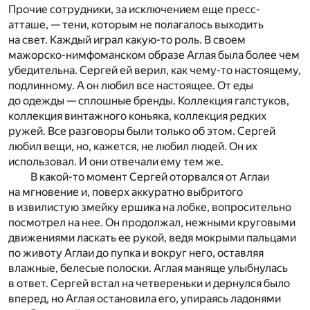
Прочие сотрудники, за исключением еще пресс-
атташе, — тени, которым не полагалось выходить
на свет. Каждый играл какую-то роль. В своем
мажорско-нимфоманском образе Аглая была более чем
убедительна. Сергей ей верил, как чему-то настоящему,
подлинному. А он любил все настоящее. От еды
до одежды — сплошные бренды. Коллекция галстуков,
коллекция винтажного коньяка, коллекция редких
ружей. Все разговоры были только об этом. Сергей
любил вещи, но, кажется, не любил людей. Он их
использовал. И они отвечали ему тем же.
В какой-то момент Сергей оторвался от Аглаи
на мгновение и, поверх аккуратно выбритого
в извилистую змейку ершика на лобке, вопросительно
посмотрел на нее. Он продолжал, нежными круговыми
движениями ласкать ее рукой, ведя мокрыми пальцами
по животу Аглаи до пупка и вокруг него, оставляя
влажные, белесые полоски. Аглая маняще улыбнулась
в ответ. Сергей встал на четвереньки и дернулся было
вперед, но Аглая остановила его, упираясь ладонями