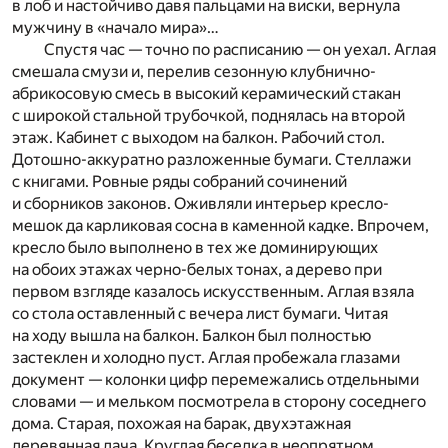
в лоб и настойчиво давя пальцами на виски, вернула
мужчину в «начало мира»…
Спустя час — точно по расписанию — он уехал. Аглая
смешала смузи и, перелив сезонную клубнично-
абрикосовую смесь в высокий керамический стакан
с широкой стальной трубочкой, поднялась на второй
этаж. Кабинет с выходом на балкон. Рабочий стол.
Дотошно-аккуратно разложенные бумаги. Стеллажи
с книгами. Ровные ряды собраний сочинений
и сборников законов. Оживляли интерьер кресло-
мешок да карликовая сосна в каменной кадке. Впрочем,
кресло было выполнено в тех же доминирующих
на обоих этажах черно-белых тонах, а дерево при
первом взгляде казалось искусственным. Аглая взяла
со стола оставленный с вечера лист бумаги. Читая
на ходу вышла на балкон. Балкон был полностью
застеклен и холодно пуст. Аглая пробежала глазами
документ — колонки цифр перемежались отдельными
словами — и мельком посмотрела в сторону соседнего
дома. Старая, похожая на барак, двухэтажная
деревянная дача. Круглая беседка в неопрятном,