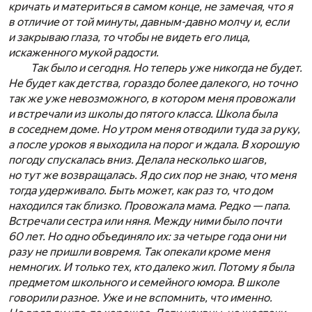
кричать и материться в самом конце, не замечая, что я
в отличие от той минуты, давным-давно молчу и, если
и закрываю глаза, то чтобы не видеть его лица,
искаженного мукой радости.
Так было и сегодня. Но теперь уже никогда не будет.
Не будет как детства, гораздо более далекого, но точно
так же уже невозможного, в котором меня провожали
и встречали из школы до пятого класса. Школа была
в соседнем доме. Но утром меня отводили туда за руку,
а после уроков я выходила на порог и ждала. В хорошую
погоду спускалась вниз. Делала несколько шагов,
но тут же возвращалась. Я до сих пор не знаю, что меня
тогда удерживало. Быть может, как раз то, что дом
находился так близко. Провожала мама. Редко — папа.
Встречали сестра или няня. Между ними было почти
60 лет. Но одно объединяло их: за четыре года они ни
разу не пришли вовремя. Так опекали кроме меня
немногих. И только тех, кто далеко жил. Потому я была
предметом школьного и семейного юмора. В школе
говорили разное. Уже и не вспомнить, что именно.