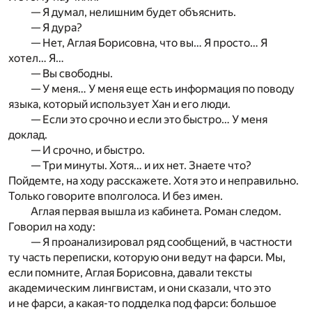
— Я думал, нелишним будет объяснить.
— Я дура?
— Нет, Аглая Борисовна, что вы… Я просто… Я
хотел… Я…
— Вы свободны.
— У меня… У меня еще есть информация по поводу
языка, который использует Хан и его люди.
— Если это срочно и если это быстро… У меня
доклад.
— И срочно, и быстро.
— Три минуты. Хотя… и их нет. Знаете что?
Пойдемте, на ходу расскажете. Хотя это и неправильно.
Только говорите вполголоса. И без имен.
Аглая первая вышла из кабинета. Роман следом.
Говорил на ходу:
— Я проанализировал ряд сообщений, в частности
ту часть переписки, которую они ведут на фарси. Мы,
если помните, Аглая Борисовна, давали тексты
академическим лингвистам, и они сказали, что это
и не фарси, а какая-то подделка под фарси: большое