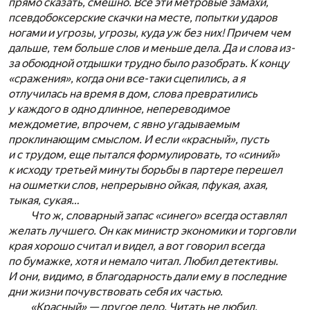
прямо сказать, смешно. Все эти метровые замахи,
псевдобоксерские скачки на месте, попытки ударов
ногами и угрозы, угрозы, куда уж без них! Причем чем
дальше, тем больше слов и меньше дела. Да и слова из-
за обоюдной отдышки трудно было разобрать. К концу
«сражения», когда они все-таки сцепились, а я
отлучилась на время в дом, слова превратились
у каждого в одно длинное, непереводимое
междометие, впрочем, с явно угадываемым
проклинающим смыслом. И если «красный», пусть
и с трудом, еще пытался формулировать, то «синий»
к исходу третьей минуты борьбы в партере перешел
на ошметки слов, непрерывно ойкая, пфукая, ахая,
тыкая, сукая…
Что ж, словарный запас «синего» всегда оставлял
желать лучшего. Он как министр экономики и торговли
края хорошо считал и видел, а вот говорил всегда
по бумажке, хотя и немало читал. Любил детективы.
И они, видимо, в благодарность дали ему в последние
дни жизни почувствовать себя их частью.
«Красный» — другое дело. Читать не любил.