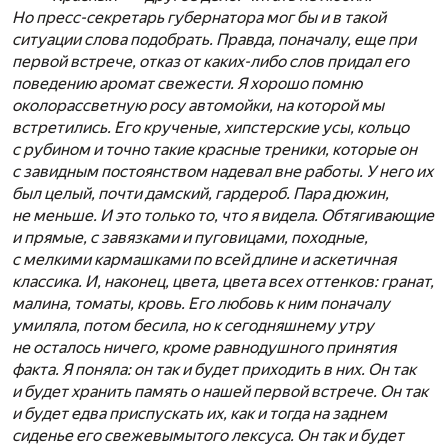
Но пресс-секретарь губернатора мог бы и в такой
ситуации слова подобрать. Правда, поначалу, еще при
первой встрече, отказ от каких-либо слов придал его
поведению аромат свежести. Я хорошо помню
околорассветную росу автомойки, на которой мы
встретились. Его крученые, хипстерские усы, кольцо
с рубином и точно такие красные треники, которые он
с завидным постоянством надевал вне работы. У него их
был целый, почти дамский, гардероб. Пара дюжин,
не меньше. И это только то, что я видела. Обтягивающие
и прямые, с завязками и пуговицами, походные,
с мелкими кармашками по всей длине и аскетичная
классика. И, наконец, цвета, цвета всех оттенков: гранат,
малина, томаты, кровь. Его любовь к ним поначалу
умиляла, потом бесила, но к сегодняшнему утру
не осталось ничего, кроме равнодушного принятия
факта. Я поняла: он так и будет приходить в них. Он так
и будет хранить память о нашей первой встрече. Он так
и будет едва приспускать их, как и тогда на заднем
сиденье его свежевымытого лексуса. Он так и будет