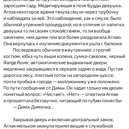
заросшем саду. Медитирующая в позе Будды девушка.
Аглая некоторое время тянула смузи через трубочку
и наблюдала за ней. Это наблюдение, как и смузи, было
обычной утренней процедурой, но в отличие от напитка
девушка то ли своим спокойствием, то ли вообще
занятием, чем далее тем все более раздражала Аглаю.
Она вернулась к изучению документа и ушла с балкона.
Последовало обычное ежеутреннее: строгий
костюм, юбка чуть выше колена, сумка-саквояж, черный
Range Rover, автоматические выдвижные двери,
медленно закрывшиеся в зеркале заднего вида. Пустая
дорога в лесу, плотный поток на загородном щоссе,
почти пробка в городе — миллионнику уже положено.
По пути сообщение от Димы. Он задал только им двоим
понятный вопрос: «Чистая?». «Нет» — ответила Аглая
и прошептала беззвучно, читающий по губам понял бы:
— Дима-Димочка…
Закрывая дверь и включая центральный замок,
Аглая мельком окинула прилегающие к служебной