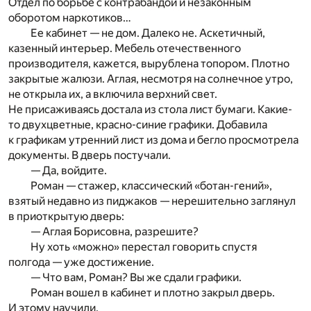
Отдел по борьбе с контрабандой и незаконным
оборотом наркотиков…
Ее кабинет — не дом. Далеко не. Аскетичный,
казенный интерьер. Мебель отечественного
производителя, кажется, вырублена топором. Плотно
закрытые жалюзи. Аглая, несмотря на солнечное утро,
не открыла их, а включила верхний свет.
Не присаживаясь достала из стола лист бумаги. Какие-
то двухцветные, красно-синие графики. Добавила
к графикам утренний лист из дома и бегло просмотрела
документы. В дверь постучали.
— Да, войдите.
Роман — стажер, классический «ботан-гений»,
взятый недавно из пиджаков — нерешительно заглянул
в приоткрытую дверь:
— Аглая Борисовна, разрешите?
Ну хоть «можно» перестал говорить спустя
полгода — уже достижение.
— Что вам, Роман? Вы же сдали графики.
Роман вошел в кабинет и плотно закрыл дверь.
И этому научили.