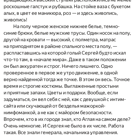
роскошные галстук и рубашка. На стойке ваза с букетом
алых, в цвет ее маникюра, роз — и здесь живопись,
живопись!
На полу черное женское нижнее белье, темно-
синие брюки, белые мужские трусы. Один носок на полу,
другой на кровати — высокий, с полметра, матрас
на приподнятом в районе спального места полу, —
распластавшись на которой голый Сергей будто искал
что-то там, в «начале мира». Даже в таком положении
он был аккуратен и строг. Ничего лишнего. Одно
проверенное в первое же утро движение, в одной
верно найденной тогда же точке. В этом он весь. Точное
время и строгие костюмы. Выглаженные простыни
и приятные запахи. Цветы и подарки. Вообще, если
задуматься, он вел себя с ней, как с девушкой с интим-
сайта или скучающей от безделья мажоркой-
нимфоманкой, а не как с майором безопасности.
Впрочем, кто в их городе знал, кто Аглая на самом деле?
Очень немногие. И Сергея не было в их числе. Работа
такая. Все знали генерала, начальника управления.