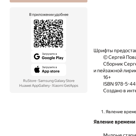
В приложении удобнее
Шрифты предоста
© Сергей Пова
Сборник Серг
и пейзажной лирик
16+
RuStore
·
Samsung Galaxy Store
ISBN 978-5-44
Huawei AppGallery
·
Xiaomi GetApps
Создано в инт
Явление врем
Явление времени
Мудрые стари