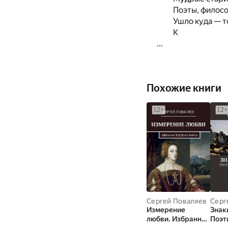
Поэты, филос
Ушло куда — т
К
...
Похожие книги
Сергей Поваляев
Серг
Измерение
Знак
любви. Избранная
Поэт