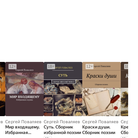
а
ев
Сергей Поваляев
Сергей Поваляев
Сергей Поваляев
Сергей 
Мир входящему.
Суть. Сборник
Краски души.
Крещен
Избранная
избранной поэзии
Сборник поэзии
Сборник