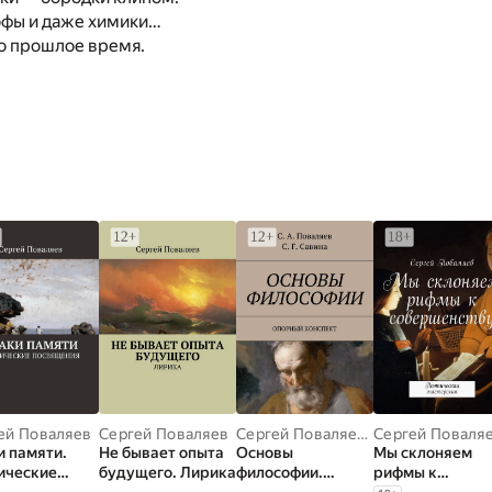
офы и даже химики…
о прошлое время.
ей Поваляев
Сергей Поваляев
Сергей Поваляев
,
Светлана Савин
Сергей Поваля
и памяти.
Не бывает опыта
Основы
Мы склоняем
ические
будущего. Лирика
философии.
рифмы к