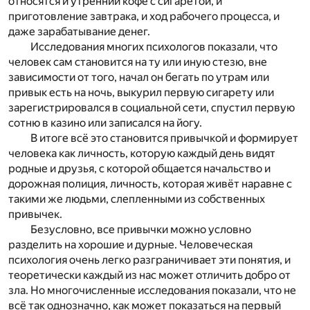
относятся и утренний кофе с сигаретой, и
приготовление завтрака, и ход рабочего процесса, и
даже зарабатывание денег.
Исследования многих психологов показали, что
человек сам становится на ту или иную стезю, вне
зависимости от того, начал он бегать по утрам или
привык есть на ночь, выкурил первую сигарету или
зарегистрировался в социальной сети, спустил первую
сотню в казино или записался на йогу.
В итоге всё это становится привычкой и формирует
человека как личность, которую каждый день видят
родные и друзья, с которой общается начальство и
дорожная полиция, личность, которая живёт наравне с
такими же людьми, слепленными из собственных
привычек.
Безусловно, все привычки можно условно
разделить на хорошие и дурные. Человеческая
психология очень легко разграничивает эти понятия, и
теоретически каждый из нас может отличить добро от
зла. Но многочисленные исследования показали, что не
всё так однозначно, как может показаться на первый