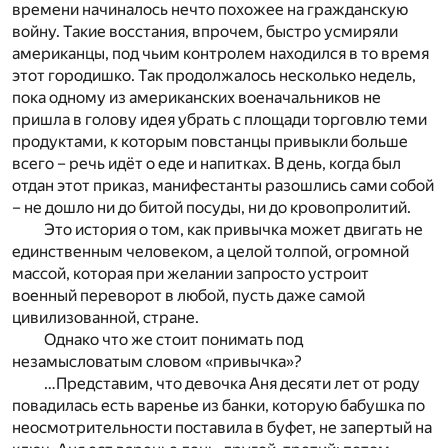
времени начиналось нечто похожее на гражданскую
войну. Такие восстания, впрочем, быстро усмиряли
американцы, под чьим контролем находился в то время
этот городишко. Так продолжалось несколько недель,
пока одному из американских военачальников не
пришла в голову идея убрать с площади торговлю теми
продуктами, к которым повстанцы привыкли больше
всего – речь идёт о еде и напитках. В день, когда был
отдан этот приказ, манифестанты разошлись сами собой
– не дошло ни до битой посуды, ни до кровопролитий.
Это история о том, как привычка может двигать не
единственным человеком, а целой толпой, огромной
массой, которая при желании запросто устроит
военный переворот в любой, пусть даже самой
цивилизованной, стране.
Однако что же стоит понимать под
незамысловатым словом «привычка»?
…Представим, что девочка Аня десяти лет от роду
повадилась есть варенье из банки, которую бабушка по
неосмотрительности поставила в буфет, не запертый на