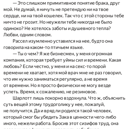
— Это слишком примитивное понятие брака, друг
мой. Не думай, я ничуть не претендую ни на твое
сердце, ни на твой кошелек. Так что с этой стороны тебе
ничто не грозит. Но неужели тебе никогда не было
одиноко? Не хотелось заботы и душевного тепла?
Любви, одним словом.
Рассел изумленно уставился на нее, будто она
говорила на каком-то птичьем языке.
— Ты о чем? Я же бизнесмен, у меня огромная
компания, которая требует уймы сил и времени. Какая
любовь? Если честно, у меня и на секс-то порой
времени не хватает, хотя мой врач мне не раз говорил,
что им нужно заниматься регулярно, а не время
от времени. Но я просто физически не могу везде
успеть. Время, к сожалению, не резиновое.
Шарлотт лишь покорно вздохнула. Что ж, объяснить
суть вещей этому трудоголику у нее, пожалуй,
не получится. Да и вряд ли родился такой человек,
который смог бы убедить Зака в ценности чего-либо
иного, нежели работа. Бросив этот сизифов труд, она