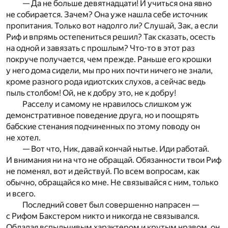
— Да не больше девятнадцати! И учиться она явно
не собирается. Зачем? Она уже нашла себе источник
пропитания. Только вот надолго ли? Слушай, Зак, а если
Риф и впрямь остепениться решил? Так сказать, осесть
на одной и завязать с прошлым? Что-то в этот раз
покруче получается, чем прежде. Раньше его крошки
у него дома сидели, мы про них почти ничего не знали,
кроме разного рода идиотских слухов, а сейчас ведь
пыль столбом! Ой, не к добру это, не к добру!
Расселу и самому не нравилось слишком уж
демонстративное поведение друга, но и поощрять
бабские стенания подчиненных по этому поводу он
не хотел.
— Вот что, Ник, давай кончай нытье. Иди работай.
И внимания ни на что не обращай. Обязанности твои Риф
не поменял, вот и действуй. По всем вопросам, как
обычно, обращайся ко мне. Не связывайся с ним, только
и всего.
Последний совет был совершенно напрасен —
с Рифом Бакстером никто и никогда не связывался.
Обладая вспыльчивым характером и крутым нравом, он