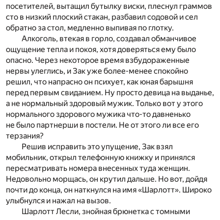
посетителей, вытащил бутылку виски, плеснул граммов
сто в низкий плоский стакан, разбавил содовой и сел
обратно за стол, медленно выпивая по глотку.
Алкоголь, втекая в горло, создавал обманчивое
ощущение тепла и покоя, хотя доверяться ему было
опасно. Через некоторое время взбудораженные
нервы улеглись, и Зак уже более-менее спокойно
решил, что напрасно он психует, как юная барышня
перед первым свиданием. Ну просто девица на выданье,
а не нормальный здоровый мужик. Только вот у этого
нормального здорового мужика что-то давненько
не было партнерши в постели. Не от этого ли все его
терзания?
Решив исправить это упущение, Зак взял
мобильник, открыл телефонную книжку и принялся
пересматривать номера внесенных туда женщин.
Недовольно морщась, он крутил дальше. Но вот, дойдя
почти до конца, он наткнулся на имя «Шарлотт». Широко
улыбнулся и нажал на вызов.
Шарлотт Лесли, знойная брюнетка с томными