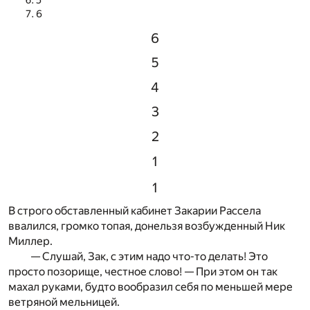
5
6
6
5
4
3
2
1
1
В строго обставленный кабинет Закарии Рассела
ввалился, громко топая, донельзя возбужденный Ник
Миллер.
— Слушай, Зак, с этим надо что-то делать! Это
просто позорище, честное слово! — При этом он так
махал руками, будто вообразил себя по меньшей мере
ветряной мельницей.