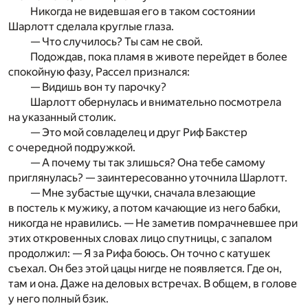
Никогда не видевшая его в таком состоянии
Шарлотт сделала круглые глаза.
— Что случилось? Ты сам не свой.
Подождав, пока пламя в животе перейдет в более
спокойную фазу, Рассел признался:
— Видишь вон ту парочку?
Шарлотт обернулась и внимательно посмотрела
на указанный столик.
— Это мой совладелец и друг Риф Бакстер
с очередной подружкой.
— А почему ты так злишься? Она тебе самому
приглянулась? — заинтересованно уточнила Шарлотт.
— Мне зубастые щучки, сначала влезающие
в постель к мужику, а потом качающие из него бабки,
никогда не нравились. — Не заметив помрачневшее при
этих откровенных словах лицо спутницы, с запалом
продолжил: — Я за Рифа боюсь. Он точно с катушек
съехал. Он без этой цацы нигде не появляется. Где он,
там и она. Даже на деловых встречах. В общем, в голове
у него полный бзик.