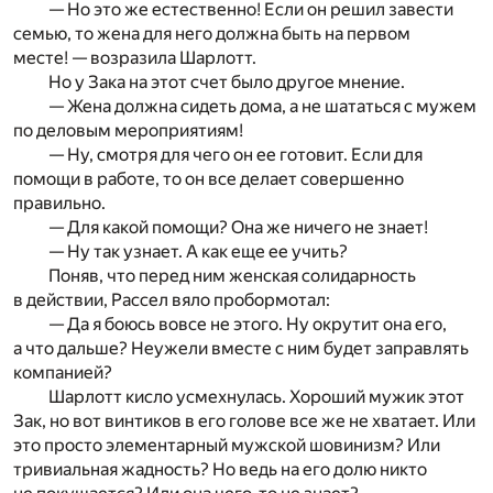
— Но это же естественно! Если он решил завести
семью, то жена для него должна быть на первом
месте! — возразила Шарлотт.
Но у Зака на этот счет было другое мнение.
— Жена должна сидеть дома, а не шататься с мужем
по деловым мероприятиям!
— Ну, смотря для чего он ее готовит. Если для
помощи в работе, то он все делает совершенно
правильно.
— Для какой помощи? Она же ничего не знает!
— Ну так узнает. А как еще ее учить?
Поняв, что перед ним женская солидарность
в действии, Рассел вяло пробормотал:
— Да я боюсь вовсе не этого. Ну окрутит она его,
а что дальше? Неужели вместе с ним будет заправлять
компанией?
Шарлотт кисло усмехнулась. Хороший мужик этот
Зак, но вот винтиков в его голове все же не хватает. Или
это просто элементарный мужской шовинизм? Или
тривиальная жадность? Но ведь на его долю никто