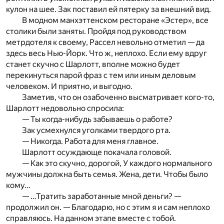
кулон на шее. Зак поставил ей пятерку за внешний вид.
В модном манхэттенском ресторане «Эстер», все
столики были заняты. Пройдя под руководством
метрдотеля к своему, Рассел невольно отметил — да
здесь весь Нью-Йорк. Что ж, неплохо. Если ему вдруг
станет скучно с Шарлотт, вполне можно будет
перекинуться парой фраз с тем или иным деловым
человеком. И приятно, и выгодно.
Заметив, что он озабоченно высматривает кого-то,
Шарлотт недовольно спросила:
— Ты когда-нибудь забываешь о работе?
Зак усмехнулся уголками твердого рта.
— Никогда. Работа для меня главное.
Шарлотт осуждающе покачала головой.
— Как это скучно, дорогой, У каждого нормального
мужчины должна быть семья. Жена, дети. Чтобы было
кому…
— …Тратить заработанные мной деньги? —
продолжил он. — Благодарю, но с этим я и сам неплохо
справляюсь. На данном этапе вместе с тобой.