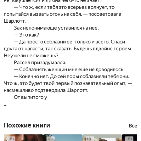
не покушается? Или она чего-то не знает?
— Что ж, если тебя это всерьез волнует, то
попытайся вызвать огонь на себя, — посоветовала
Шарлотт.
Зак непонимающе уставился на нее.
— Это как?
— Да просто соблазни ее, только и всего. Спаси
друга от напасти, так сказать. Будешь вдвойне героем.
Неужели не сможешь?
Рассел призадумался.
— Соблазнять женщин мне еще не доводилось.
— Конечно нет. До сей поры соблазняли тебя они.
Что ж, это будет твой первый познавательный опыт, —
насмешливо подтвердила Шарлотт.
От выпитого у
...
Похожие книги
Все