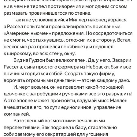
ни в чем не терпел противоречия и мог одним словом
размазать провинившегося по стенке.
Так и не успокоившийся Миллер наконец убрался,
а Рассел попытался проанализировать присланные
«Америкен ньюмен» предложения. Но сосредоточиться
не смог и, чертыхнувшись, отложил их в сторону. Встал,
несколько раз прошелся по кабинету и подошел
к широкому, во всю стену, окну.
Вид на Гудзон был великолепен. Да, у него, Закарии
Рассела, сына простого фермера из Небраски, были все
причины гордиться собой. Создать такую фирму,
ворочать огромными деньгами — это не каждому дано.
И, черт возьми, он не позволит какой-то жадной
девчонке с загребущими ручонками все это разрушить!
А это вполне может произойти, вздумай мисс Маллен
вмешаться в его, по сути единоличное, управление
компанией.
Разозленный возможными печальными
перспективами, Зак подошел к бару, старательно
собираемому его секретаршей для угощения