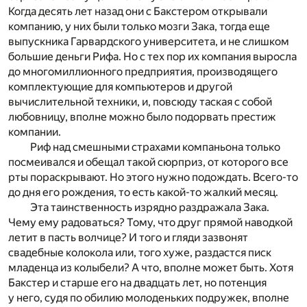
Когда десять лет назад они с Бакстером открывали
компанию, у них были только мозги Зака, тогда еще
выпускника Гарвардского университета, и не слишком
большие деньги Рифа. Но с тех пор их компания выросла
до многомиллионного предприятия, производящего
комплектующие для компьютеров и другой
вычислительной техники, и, повсюду таская с собой
любовницу, вполне можно было подорвать престиж
компании.
Риф над смешными страхами компаньона только
посмеивался и обещал такой сюрприз, от которого все
рты пораскрывают. Но этого нужно подождать. Всего-то
до дня его рождения, то есть какой-то жалкий месяц.
Эта таинственность изрядно раздражала Зака.
Чему ему радоваться? Тому, что друг прямой наводкой
летит в пасть волчице? И того и гляди зазвонят
свадебные колокола или, того хуже, раздастся писк
младенца из колыбели? А что, вполне может быть. Хотя
Бакстер и старше его на двадцать лет, но потенция
у него, судя по обилию молоденьких подружек, вполне