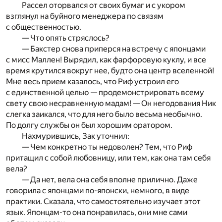
Рассел оторвался от своих бумаг и с укором
взглянул на буйного менеджера по связям
с общественностью.
— Что опять стряслось?
— Бакстер снова приперся на встречу с японцами
с мисс Маллен! Вырядил, как фарфоровую куклу, и все
время крутился вокруг нее, будто она центр вселенной!
Мне весь прием казалось, что Риф устроил его
с единственной целью — продемонстрировать всему
свету свою несравненную мадам! — Он негодования Ник
слегка заикался, что для него было весьма необычно.
По долгу службы он был хорошим оратором.
Нахмурившись, Зак уточнил:
— Чем конкретно ты недоволен? Тем, что Риф
притащил с собой любовницу, или тем, как она там себя
вела?
— Да нет, вела она себя вполне прилично. Даже
говорила с японцами по-японски, немного, в виде
практики. Сказала, что самостоятельно изучает этот
язык. Японцам-то она понравилась, они мне сами