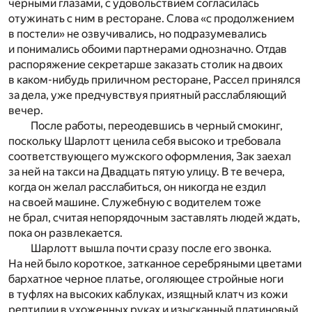
черными глазами, с удовольствием согласилась
отужинать с ним в ресторане. Слова «с продолжением
в постели» не озвучивались, но подразумевались
и понимались обоими партнерами однозначно. Отдав
распоряжение секретарше заказать столик на двоих
в каком-нибудь приличном ресторане, Рассел принялся
за дела, уже предчувствуя приятный расслабляющий
вечер.
После работы, переодевшись в черный смокинг,
поскольку Шарлотт ценила себя высоко и требовала
соответствующего мужского оформления, Зак заехал
за ней на такси на Двадцать пятую улицу. В те вечера,
когда он желал расслабиться, он никогда не ездил
на своей машине. Служебную с водителем тоже
не брал, считая непорядочным заставлять людей ждать,
пока он развлекается.
Шарлотт вышла почти сразу после его звонка.
На ней было короткое, затканное серебряными цветами
бархатное черное платье, оголяющее стройные ноги
в туфлях на высоких каблуках, изящный клатч из кожи
рептилии в ухоженных руках и изысканный платиновый