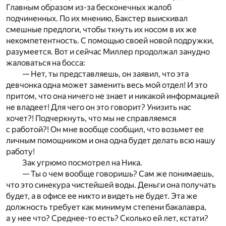
Главным образом из-за бесконечных жалоб
подчиненных. По их мнению, Бакстер выискивал
смешные предлоги, чтобы ткнуть их носом в их же
некомпетентность. С помощью своей новой подружки,
разумеется. Вот и сейчас Миллер продолжал занудно
жаловаться на босса:
— Нет, ты представляешь, он заявил, что эта
девчонка одна может заменить весь мой отдел! И это
притом, что она ничего не знает и никакой информацией
не владеет! Для чего он это говорит? Унизить нас
хочет?! Подчеркнуть, что мы не справляемся
с работой?! Он мне вообще сообщил, что возьмет ее
личным помощником и она одна будет делать всю нашу
работу!
Зак угрюмо посмотрел на Ника.
— Ты о чем вообще говоришь? Сам же понимаешь,
что это синекура чистейшей воды. Деньги она получать
будет, а в офисе ее никто и видеть не будет. Эта же
должность требует как минимум степени бакалавра,
а у нее что? Среднее-то есть? Сколько ей лет, кстати?