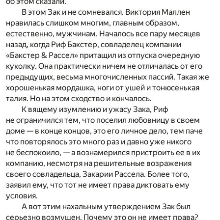
об этом сказали.
В этом Зак и не сомневался. Виктория Маллен
нравилась слишком многим, главным образом,
естественно, мужчинам. Началось все пару месяцев
назад, когда Риф Бакстер, совладелец компании
«Бакстер & Рассел» притащил из отпуска очередную
куколку. Она практически ничем не отличалась от его
предыдущих, весьма многочисленных пассий. Такая же
хорошенькая мордашка, ноги от ушей и тонюсенькая
талия. Но на этом сходство и кончалось.
К вящему изумлению и ужасу Зака, Риф
не ограничился тем, что поселил любовницу в своем
доме — в конце концов, это его личное дело, тем паче
что повторялось это много раз и давно уже никого
не беспокоило, — а вознамерился пристроить ее в их
компанию, несмотря на решительные возражения
своего совладельца, Закарии Рассела. Более того,
заявил ему, что тот не имеет права диктовать ему
условия.
А вот этим нахальным утверждением Зак был
серьезно возмущен. Почему это он не имеет права?