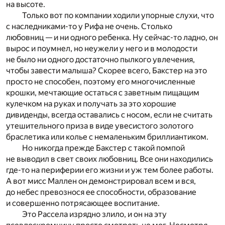
на высоте.
Только вот по компании ходили упорные слухи, что
с наследниками-то у Рифа не очень. Столько
любовниц — и ни одного ребенка. Ну сейчас-то ладно, он
вырос и поумнел, но неужели у него и в молодости
не было ни одного достаточно пылкого увлечения,
чтобы завести малыша? Скорее всего, Бакстер на это
просто не способен, поэтому его многочисленные
крошки, мечтающие остаться с заветным пищащим
кулечком на руках и получать за это хорошие
дивиденды, всегда оставались с носом, если не считать
утешительного приза в виде увесистого золотого
браслетика или колье с немаленьким бриллиантиком.
Но никогда прежде Бакстер с такой помпой
не выводил в свет своих любовниц. Все они находились
где-то на периферии его жизни и уж тем более работы.
А вот мисс Маллен он демонстрировал всем и вся,
до небес превознося ее способности, образование
и совершенно потрясающее воспитание.
Это Рассела изрядно злило, и он на эту