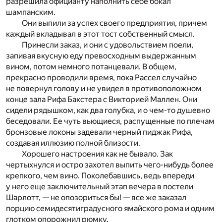
разрешила официанту наполнить себе бокал
шампанским.
Они выпили за успех своего предприятия, причем
каждый вкладывал в этот тост собственный смысл.
Принесли заказ, и они с удовольствием поели,
запивая вкусную еду превосходным выдержанным
вином, потом немного потанцевали. В общем,
прекрасно проводили время, пока Рассел случайно
не повернул голову и не увидел в противоположном
конце зала Рифа Бакстера с Викторией Маллен. Они
сидели рядышком, как два голубка, и о чем-то душевно
беседовали. Ее чуть вьющиеся, распущенные по плечам
бронзовые локоны задевали черный пиджак Рифа,
создавая иллюзию полной близости.
Хорошего настроения как не бывало. Зак
чертыхнулся и остро захотел выпить чего-нибудь более
крепкого, чем вино. Поколебавшись, ведь впереди
у него еще заключительный этап вечера в постели
Шарлотт, — не опозориться бы! — все же заказал
порцию семидесятиградусного ямайского рома и одним
глотком опорожнил рюмку.