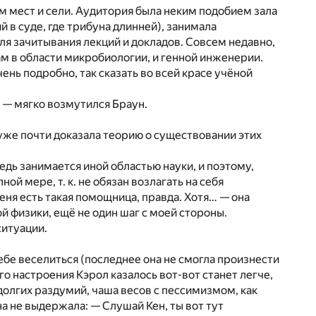
м мест и сели. Аудитория была неким подобием зала
й в суде, где трибуна длинней), занимала
для зачитывания лекций и докладов. Совсем недавно,
м в области микробиологии, и генной инженерии.
ень подробно, так сказать во всей красе учёной
 — мягко возмутился Браун.
 уже почти доказала теорию о существовании этих
едь занимается иной областью науки, и поэтому,
ной мере, т. к. не обязан возлагать на себя
еня есть такая помощница, правда. Хотя… — она
ой физики, ещё не один шаг с моей стороны.
ситуации.
ебе веселиться (последнее она не смогла произнести
го настроения Кэрол казалось вот-вот станет легче,
олгих раздумий, чаша весов с пессимизмом, как
на не выдержала: — Слушай Кен, ты вот тут