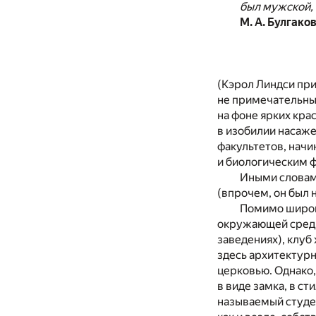
был мужской, 
М. А. Булгако
(Кэрол Линдси при
не примечательный
на фоне ярких кра
в изобилии насаже
факультетов, начи
и биологическим 
Иными словами
(впрочем, он был 
Помимо широко
окружающей среды,
заведениях), клуб
здесь архитектурн
церковью. Однако,
в виде замка, в с
называемый студен