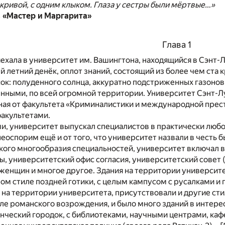
кривой, с одним клыком. Глаза у сестры были мёртвые…»
в «Мастер и Маргарита»
Глава 1
ехала в университет им. Вашингтона, находящийся в Сэнт-Лу
 летний денёк, оплот знаний, состоящий из более чем ста 
сок: полуденного солнца, аккуратно подстриженных газонов
нными, по всей огромной территории. Университет Сэнт-Л
ная от факультета «Криминалистики и международной прес
факультетами.
, университет выпускал специалистов в практически любо
неоспорим ещё и от того, что университет назвали в честь 
го многообразия специальностей, университет включал в с
 университетский офис согласия, университетский совет (
 женщин и многое другое. Здания на территории универси
ом стиле поздней готики, с целым кампусом с русалками и 
 на территории университета, присутствовали и другие ст
тиле романского возрождения, и было много зданий в интер
ческий городок, с библиотеками, научными центрами, кафе,