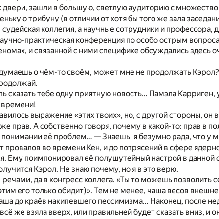
 двери, зашли в большую, светлую аудиторию с множество
енькую трибуну (в отличии от хотя бы того же зала заседани
 судейская коллегия, а научные сотрудники и профессора, 
научно-практическая конференция по особо острым вопроса
геномах, и связанной с ними специфике обсуждались здесь оч
думаешь о чём-то своём, может мне не продолжать Кэрол?
продолжай.
ль сказать тебе одну приятную новость… Памэла Карриген,
 времени!
авилось выражение «этих твоих», но, с другой стороны, он в
же прав. А собственно говоря, почему в какой-то: прав в пол
 понимании её проблем… — Знаешь, я безумно рада, что у м
от провалов во времени Кен, и до потрясений в сфере ядерн
я. Ему поимпонировал её полушутейный настрой в данной 
олучится Кэрол. Не знаю почему, но я в это верю.
 речами, да в конгресс коллега. «Ты то можешь позволить с
 этим его только обидит)». Тем не менее, чаша весов внешне
аша до краёв накипевшего пессимизма… Наконец, после нед
всё же взяла вверх, или правильней будет сказать вниз, и о