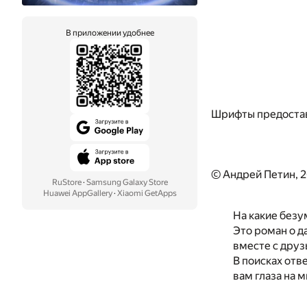
В приложении удобнее
Шрифты предоста
© Андрей Петин, 
RuStore
·
Samsung Galaxy Store
Huawei AppGallery
·
Xiaomi GetApps
На какие безу
Это роман о д
вместе с друз
В поисках отв
вам глаза на 