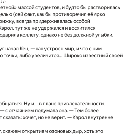
1]
).
етной» массой студентов, и будто бы растворилась
елью (сей факт, как бы противоречил её ярко
рижку, всегда придерживалась особой
Кэрол, тут же не удержался и восхитился
годарила коллегу, однако не без должной улыбки,
 начал Кен, — как устроен мир, и что с ним
до точки, либо увеличится… Широко известный своей
 общаться. Ну и.…в плане привлекательности.
 — с отчаянием подумала она. — Тем более
 сказать: хочет, но не верит. — Кэрол внутренне
, скажем открытием озоновых дыр, хоть это