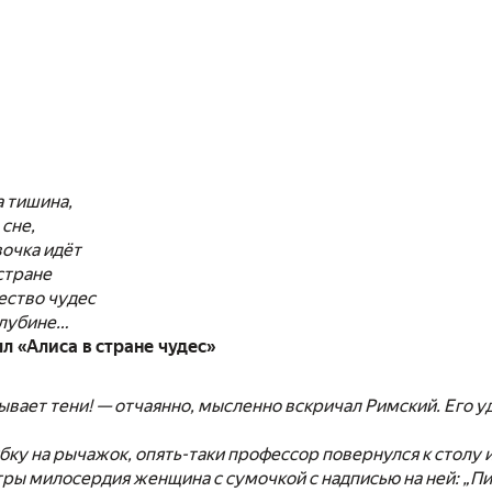
а тишина,
 сне,
очка идёт
стране
ество чудес
глубине…
л «Алиса в стране чудес»
ывает тени! — отчаянно, мысленно вскричал Римский. Его 
ку на рычажок, опять-таки профессор повернулся к столу и
тры милосердия женщина с сумочкой с надписью на ней: „Пия