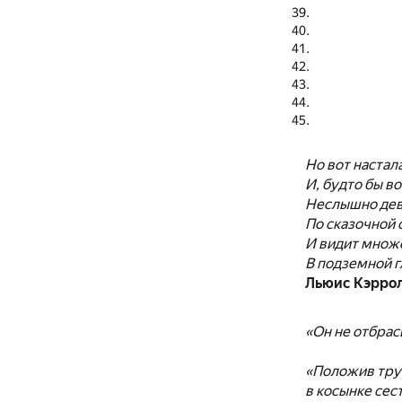
Но вот настал
И, будто бы во
Неслышно дев
По сказочной 
И видит множ
В подземной 
Льюис Кэррол
«Он не отбрас
«Положив труб
в косынке сес