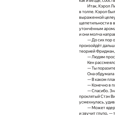
как и везде, собс
Итак, Кэрол Л
в толпе. Кэрол бы
выраженной целеу
щепетильности в в
утончённым аромат
и они молча напра
— До сих пор 
произойдёт дальше
теорией Фридман,
— Людям прост
Кен рассмеялс
— Ты поразит
Она обдумала
— В каком пла
— Конечно в п
— Спасибо. Зн
проклятый Стэн Ви
усмехнулась, уди
— Может ядерн
и звучит глупо, —