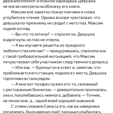
держала блокнот и огрызок карандаша. Девушка
не мигая смотрела на обложку его книги.
Максим еле заметно пожал плечами и снова
углубился в чтение. Однако вскоре чувствовал, что
девушка по-прежнему не сводит с него глаз. Максим
поднял взгляд.
— Вы что-то хотели? — спросил он. Девушка
вздрогнула, но глаз не отвела.
— А вы изучаете рецепты из праздного
любопытства или как? — прищурившись, спросила она
с такой требовательной интонацией, что Максим
почувствовал себя участником следственного допроса.
— Или как, — буркнул он в ответ и, заметив, что
приближается его станция, поднялся с места. Девушка
торопливо встала рядом.
— А мне вот позарез нужен кто-то, связанный
с ресторанным бизнесом, — доверительно призналась
она и, поколебавшись немного, добавила: — Точнее,
не лично мне, а… одной моей хорошей знакомой.
С этими словами Сима (а это, как вы наверняка
догадались, была именно она!) тихонько улыбнулась