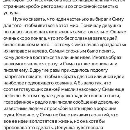
странице: «робо-ресторан» и со спокойной совестью
уснула.
Нужно сказать, что идеи частенько выбирали Симу
для того, чтобы явиться в этот мир. Поначалу девушка
пыталась воплощать их в жизнь самостоятельно. Однако
очень скоро поняла, что это бесполезная затея: идей
было слишком много. Поэтому Сима начала «раздавать»
их направо и налево. Самым сложным было понять,
кому должна достаться та или иная идея. Иногда образ
знакомого являлся сразу, и Сима тут же звонила или
писала ему. В другие разы приходилось подолгу
напрягать память, чтобы выбрать для той или иной идеи
наиболее подходящего хозяина. А бывало так, что
соответствующих свежей мысли знакомых у Симы еще
не было. В этом случае девушка задействовала связи,
«сарафанное» радио или писала сообщения довольно
известным людям с просьбой взять идею в хорошие
руки. Конечно, у Симы не было никаких гарантий, что
все ее идеи воплотятся в жизнь, но она хотя бы
пробовала это сделать. Девушка чувствовала