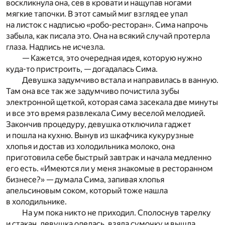
воскликнула она, сев в кровати и нащупав ногами
мягкие тапочки. В этот самый миг взгляд ее упал
на листок с надписью «робо-ресторан». Сима напрочь
забыла, как писала это. Она на всякий случай протерла
глаза. Надпись не исчезла.
— Кажется, это очередная идея, которую нужно
куда-то пристроить, — догадалась Сима.
Девушка задумчиво встала и направилась в ванную.
Там она все так же задумчиво почистила зубы
электронной щеткой, которая сама засекала две минуты
и все это время развлекала Симу веселой мелодией.
Закончив процедуру, девушка отключила гаджет
и пошла на кухню. Вынув из шкафчика кукурузные
хлопья и достав из холодильника молоко, она
приготовила себе быстрый завтрак и начала медленно
его есть. «Имеются ли у меня знакомые в ресторанном
бизнесе?» — думала Сима, запивая хлопья
апельсиновым соком, который тоже нашла
в холодильнике.
На ум пока никто не приходил. Сполоснув тарелку
и стакан, девушка оделась, взяла сумочку и вышла