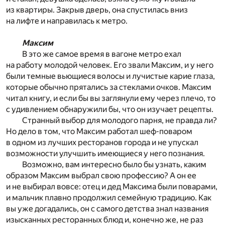
из квартиры. Закрыв дверь, она спустилась вниз
на лифте и направилась к метро.
Максим
В это же самое время в вагоне метро ехал
на работу молодой человек. Его звали Максим, и у него
были темные вьющиеся волосы и лучистые карие глаза,
которые обычно прятались за стеклами очков. Максим
читал книгу, и если бы вы заглянули ему через плечо, то
с удивлением обнаружили бы, что он изучает рецепты.
Странный выбор для молодого парня, не правда ли?
Но дело в том, что Максим работал шеф-поваром
в одном из лучших ресторанов города и не упускал
возможности улучшить имеющиеся у него познания.
Возможно, вам интересно было бы узнать, каким
образом Максим выбрал свою профессию? А он ее
и не выбирал вовсе: отец и дед Максима были поварами,
и мальчик плавно продолжил семейную традицию. Как
вы уже догадались, он с самого детства знал названия
изысканных ресторанных блюд и, конечно же, не раз