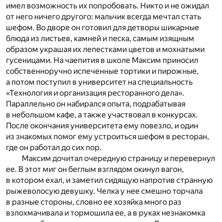
имел возможность их попробовать. Никто и не ожидал
от него ничего другого: мальчик всегда мечтал стать
шефом. Во дворе он готовил для детворы шикарные
блюда из листьев, камней и песка, самым изящным
образом украшая их лепестками цветов и мохнатыми
гусеницами. На чаепития в школе Максим приносил
собственноручно испеченные тортики и пирожные,
а потом поступил в университет на специальность
«Технология и организация ресторанного дела».
Параллельно он набирался опыта, подрабатывая
в небольшом кафе, а также участвовал в конкурсах.
После окончания университета ему повезло, и один
из знакомых помог ему устроиться шефом в ресторан,
где он работал до сих пор.
Максим дочитал очередную страницу и перевернул
ее. В этот миг он беглым взглядом окинул вагон,
в котором ехал, и заметил сидящую напротив странную
рыжеволосую девушку. Челка у нее смешно торчала
в разные стороны, словно ее хозяйка много раз
взлохмачивала и тормошила ее, а в руках незнакомка