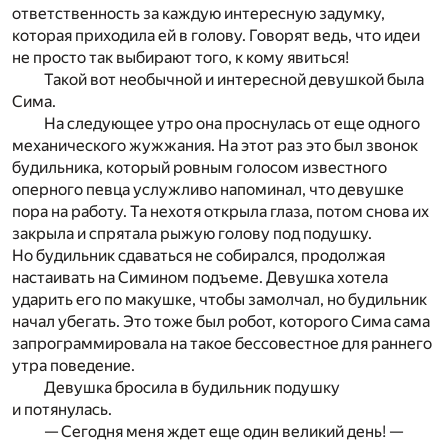
ответственность за каждую интересную задумку,
которая приходила ей в голову. Говорят ведь, что идеи
не просто так выбирают того, к кому явиться!
Такой вот необычной и интересной девушкой была
Сима.
На следующее утро она проснулась от еще одного
механического жужжания. На этот раз это был звонок
будильника, который ровным голосом известного
оперного певца услужливо напоминал, что девушке
пора на работу. Та нехотя открыла глаза, потом снова их
закрыла и спрятала рыжую голову под подушку.
Но будильник сдаваться не собирался, продолжая
настаивать на Симином подъеме. Девушка хотела
ударить его по макушке, чтобы замолчал, но будильник
начал убегать. Это тоже был робот, которого Сима сама
запрограммировала на такое бессовестное для раннего
утра поведение.
Девушка бросила в будильник подушку
и потянулась.
— Сегодня меня ждет еще один великий день! —