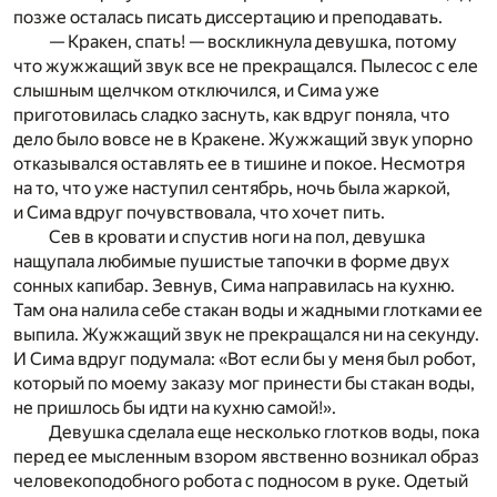
позже осталась писать диссертацию и преподавать.
— Кракен, спать! — воскликнула девушка, потому
что жужжащий звук все не прекращался. Пылесос с еле
слышным щелчком отключился, и Сима уже
приготовилась сладко заснуть, как вдруг поняла, что
дело было вовсе не в Кракене. Жужжащий звук упорно
отказывался оставлять ее в тишине и покое. Несмотря
на то, что уже наступил сентябрь, ночь была жаркой,
и Сима вдруг почувствовала, что хочет пить.
Сев в кровати и спустив ноги на пол, девушка
нащупала любимые пушистые тапочки в форме двух
сонных капибар. Зевнув, Сима направилась на кухню.
Там она налила себе стакан воды и жадными глотками ее
выпила. Жужжащий звук не прекращался ни на секунду.
И Сима вдруг подумала: «Вот если бы у меня был робот,
который по моему заказу мог принести бы стакан воды,
не пришлось бы идти на кухню самой!».
Девушка сделала еще несколько глотков воды, пока
перед ее мысленным взором явственно возникал образ
человекоподобного робота с подносом в руке. Одетый