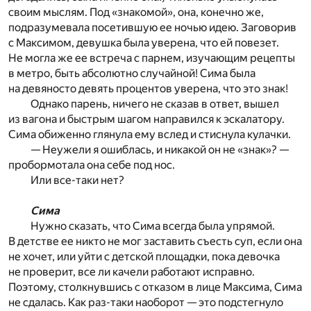
своим мыслям. Под «знакомой», она, конечно же,
подразумевала посетившую ее ночью идею. Заговорив
с Максимом, девушка была уверена, что ей повезет.
Не могла же ее встреча с парнем, изучающим рецепты
в метро, быть абсолютно случайной! Сима была
на девяносто девять процентов уверена, что это знак!
Однако парень, ничего не сказав в ответ, вышел
из вагона и быстрым шагом направился к эскалатору.
Сима обиженно глянула ему вслед и стиснула кулачки.
— Неужели я ошиблась, и никакой он не «знак»? —
пробормотала она себе под нос.
Или все-таки нет?
Сима
Нужно сказать, что Сима всегда была упрямой.
В детстве ее никто не мог заставить съесть суп, если она
не хочет, или уйти с детской площадки, пока девочка
не проверит, все ли качели работают исправно.
Поэтому, столкнувшись с отказом в лице Максима, Сима
не сдалась. Как раз-таки наоборот — это подстегнуло