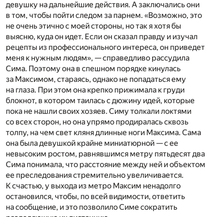
девушку на дальнейшие действия. А заключались они
в том, чтобы пойти следом за парнем. «Возможно, это
не очень этично с моей стороны, но так я хотя бы
выясню, куда он идет. Если он сказал правду и изучал
рецепты из профессионального интереса, он приведет
меня к нужным людям», — справедливо рассудила
Сима. Поэтому она в спешном порядке кинулась
за Максимом, стараясь, однако не попадаться ему
на глаза. При этом она крепко прижимала к груди
блокнот, в котором таилась с дюжину идей, которые
пока не нашли своих хозяев. Симу толкали локтями
со всех сторон, но она упрямо продиралась сквозь
толпу, на чем свет кляня длинные ноги Максима. Сама
она была девушкой крайне миниатюрной — с ее
невысоким ростом, равнявшимся метру пятьдесят два
Сима понимала, что расстояние между ней и объектом
ее преследования стремительно увеличивается.
К счастью, у выхода из метро Максим ненадолго
остановился, чтобы, по всей видимости, ответить
на сообщение, и это позволило Симе сократить