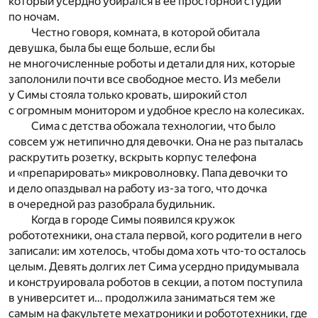
который усердно убирался в ее просторной студии
по ночам.
Честно говоря, комната, в которой обитала
девушка, была бы еще больше, если бы
не многочисленные роботы и детали для них, которые
заполонили почти все свободное место. Из мебели
у Симы стояла только кровать, широкий стол
с огромным монитором и удобное кресло на колесиках.
Сима с детства обожала технологии, что было
совсем уж нетипично для девочки. Она не раз пыталась
раскрутить розетку, вскрыть корпус телефона
и «препарировать» микроволновку. Папа девочки то
и дело опаздывал на работу из-за того, что дочка
в очередной раз разобрала будильник.
Когда в городе Симы появился кружок
робототехники, она стала первой, кого родители в него
записали: им хотелось, чтобы дома хоть что-то осталось
целым. Девять долгих лет Сима усердно придумывала
и конструировала роботов в секции, а потом поступила
в университет и… продолжила заниматься тем же
самым на факультете мехатроники и робототехники, где