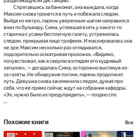
разделяющую их дистанцию.
Спрятавшись за банкомат, она выждала, когда
Максим снова тронется в путь и побежала следом.
Выйдя из метро, парень уверенным шагом направился
вниз по бульвару. Сима, успевшая взять у какого-то
старичка с усами бесплатную газету, устремилась
следом, прикрывая лицо трофеем. И маскировалась она
не зря: Максим несколько раз оглядывался,
подозрительно осматривая прохожих. «Видимо,
почувствовал, как я сверлю взглядом его кудрявый
затылок», — догадалась Сима, осторожно выглянув из-
за газеты. Не обнаружив погони, парень продолжил
путь. Девушка снова засеменила следом, думая про
себя, что ее прямо сейчас ждут на собрании кафедры.
«Эх, нужно было их предупредить», — поздно спо
...
Похожие книги
Все