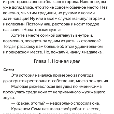
из ресторанов одного большого города. Наверное, вы
уже догадались, что это не совсем обычное место. Нет,
конечно, мы чтим традиции, но руками и ногами
за инновации! Ну или в моем случае манипуляторами
и колесами! Поэтому наш ресторан и носит гордое
название «Новаторская кухня».
Хотите вместе со мной заглянуть внутрь и,
возможно, посидеть за одним из уютных столиков?
Тогда я расскажу вам больше об этом удивительном
и прекрасном месте. Но, пожалуй, начну я издалека…
Глава 1. Ночная идея
Сима
Эта история началась примерно за полгода
до открытия ресторана и, собственно, моего рождения.
Молодая рыжеволосая девушка по имени Сима
проснулась среди ночи от непривычного жужжащего
звука.
— Кракен, это ты? — недовольно спросила она.
Кракеном Сима называла свой робот-пылесос,