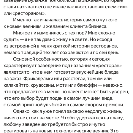
заведение Буланже полюбилось парижанам, которые
стали называть его не иначе как «восстановителем сил»
или «рестораном».
Именно так и началась история самого чуткого
к новым веяниям и желаниям клиента бизнеса.
Многое ли изменилось с тех пор? Мне сложно
судить — я не так давно живу на свете. Но исходя
из встроенной в меня краткой истории ресторанов,
немало традиций тех лет сохраняются и по сей день.
Основной особенностью, которая и сегодня
характеризует заведение под названием «ресторан»
является то, что в нем готовятся вкуснейшие блюда
на заказ. Фрикадельки или расстегаи, том ям или
калакейтто, круассаны, моти или баноффи — неважно,
что предлагается в меню, но клиент может быть уверен,
что его выбор будет подан в самом лучшем виде,
с самой приятной улыбкой и в самом скором времени.
Однако, как я уже понял за свою недолгую жизнь,
ничего не стоит на месте. Чтобы удержаться на плаву,
любому заведению требуется быстро и чутко
реагировать на новые технологические веяния. Это