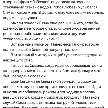
в черный фрак с бабочкой, он держал на подносе
стеклянный стакан с водой. Робот любезно улыбался
Симе. «Какой милый! Оставлю ему чаевые!» — невольно
подумала девушка.
Мысли понесли Симу еще дальше. А что, если бы
где-нибудь в ее городе открылся супер-современный
ресторан с роботами-официантами и другими
технологичными «плюшками»?
Вот все удивились бы! Наверняка такой ресторан
пользовался бы бешеной популярностью…
В этот самый миг жужжащий гул в голове девушки
наконец-то стих.
Так всегда бывало, когда идея, созревающая где-то
на задворках мозга, наконец-то обретала форму и могла
быть передана словами.
Если бы Сима не была такой сонной, то сразу бы
поняла, что жужжание происходило в ее голове. Идеи
никогда не соблюдали режим и приходили в голову
девушки тогда, когда им заблагорассудится. На такой
случай Сима всегда держала под рукой блокнот или
диктофон. Вот и сейчас она наспех нацарапала на чистой