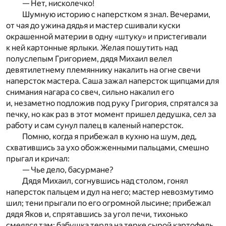
— Нет, нисколечко!
Шумную историю с наперстком я знал. Вечерами,
от чая до ужина дядья и мастер сшивали куски
окрашенной материи в одну «штуку» и пристегивали
к ней картонные ярлыки. Желая пошутить над
полуслепым Григорием, дядя Михаил велел
девятилетнему племяннику накалить на огне свечи
наперсток мастера. Саша зажал наперсток щипцами для
снимания нагара со свеч, сильно накалил его
и, незаметно подложив под руку Григория, спрятался за
печку, но как раз в этот момент пришел дедушка, сел за
работу и сам сунул палец в каленый наперсток.
Помню, когда я прибежал в кухню на шум, дед,
схватившись за ухо обожженными пальцами, смешно
прыгал и кричал:
— Чье дело, басурмане?
Дядя Михаил, согнувшись над столом, гонял
наперсток пальцем и дул на него; мастер невозмутимо
шил; тени прыгали по его огромной лысине; прибежал
дядя Яков и, спрятавшись за угол печи, тихонько
смеялся там; бабушка терла на терке сырой картофель.