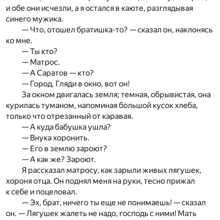
и обе они исчезли, а я остался в каюте, разглядывая
синего мужика.
— Что, отошел братишка-то? — сказал он, наклонясь
ко мне.
— Ты кто?
— Матрос.
— А Саратов — кто?
— Город. Гляди в окно, вот он!
За окном двигалась земля; темная, обрывистая, она
курилась туманом, напоминая большой кусок хлеба,
только что отрезанный от каравая.
— А куда бабушка ушла?
— Внука хоронить.
— Его в землю зароют?
— А как же? Зароют.
Я рассказал матросу, как зарыли живых лягушек,
хороня отца. Он поднял меня на руки, тесно прижал
к себе и поцеловал.
— Эх, брат, ничего ты еще не понимаешь! — сказал
он. — Лягушек жалеть не надо, господь с ними! Мать