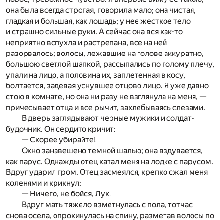
она была всегда строгая, говорила мало; она чистая,
гладкая и большая, как лошадь; у нее жесткое тело
и страшно сильные руки. А сейчас она вся как-то
неприятно вспухла и растрепана, все на ней
разорвалось; волосы, лежавшие на голове аккуратно,
большою светлой шапкой, рассыпались по голому плечу,
упали на лицо, а половина их, заплетенная в косу,
болтается, задевая уснувшее отцово лицо. Я уже давно
стою в комнате, но она ни разу не взглянула на меня, —
причесывает отца и все рычит, захлебываясь слезами.
В дверь заглядывают черные мужики и солдат-
будочник. Он сердито кричит:
— Скорее убирайте!
Окно занавешено темной шалью; она вздувается,
как парус. Однажды отец катал меня на лодке с парусом.
Вдруг ударил гром. Отец засмеялся, крепко сжал меня
коленями и крикнул:
— Ничего, не бойся, Лук!
Вдруг мать тяжело взметнулась с пола, тотчас
снова осела, опрокинулась на спину, разметав волосы по