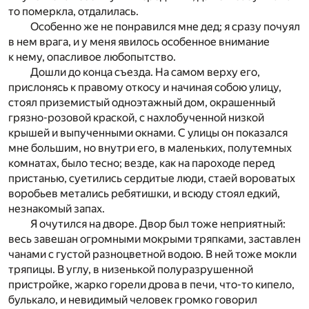
то померкла, отдалилась.
Особенно же не понравился мне дед; я сразу почуял
в нем врага, и у меня явилось особенное внимание
к нему, опасливое любопытство.
Дошли до конца съезда. На самом верху его,
прислонясь к правому откосу и начиная собою улицу,
стоял приземистый одноэтажный дом, окрашенный
грязно-розовой краской, с нахлобученной низкой
крышей и выпученными окнами. С улицы он показался
мне большим, но внутри его, в маленьких, полутемных
комнатах, было тесно; везде, как на пароходе перед
пристанью, суетились сердитые люди, стаей вороватых
воробьев метались ребятишки, и всюду стоял едкий,
незнакомый запах.
Я очутился на дворе. Двор был тоже неприятный:
весь завешан огромными мокрыми тряпками, заставлен
чанами с густой разноцветной водою. В ней тоже мокли
тряпицы. В углу, в низенькой полуразрушенной
пристройке, жарко горели дрова в печи, что-то кипело,
булькало, и невидимый человек громко говорил