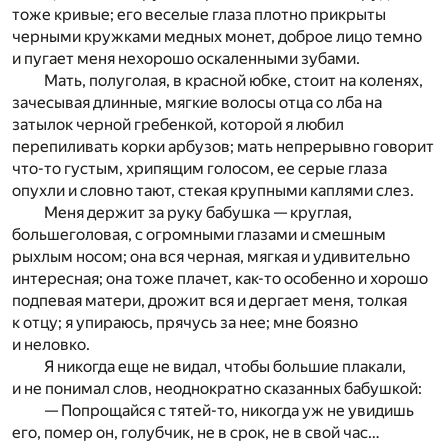
тоже кривые; его веселые глаза плотно прикрыты
черными кружками медных монет, доброе лицо темно
и пугает меня нехорошо оскаленными зубами.
Мать, полуголая, в красной юбке, стоит на коленях,
зачесывая длинные, мягкие волосы отца со лба на
затылок черной гребенкой, которой я любил
перепиливать корки арбузов; мать непрерывно говорит
что-то густым, хрипящим голосом, ее серые глаза
опухли и словно тают, стекая крупными каплями слез.
Меня держит за руку бабушка — круглая,
большеголовая, с огромными глазами и смешным
рыхлым носом; она вся черная, мягкая и удивительно
интересная; она тоже плачет, как-то особенно и хорошо
подпевая матери, дрожит вся и дергает меня, толкая
к отцу; я упираюсь, прячусь за нее; мне боязно
и неловко.
Я никогда еще не видал, чтобы большие плакали,
и не понимал слов, неоднократно сказанных бабушкой:
— Попрощайся с тятей-то, никогда уж не увидишь
его, помер он, голубчик, не в срок, не в свой час…