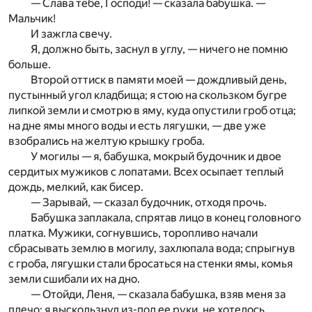
— Слава тебе, Господи! — сказала бабушка. —
Мальчик!
И зажгла свечу.
Я, должно быть, заснул в углу, — ничего не помню
больше.
Второй оттиск в памяти моей — дождливый день,
пустынный угол кладбища; я стою на скользком бугре
липкой земли и смотрю в яму, куда опустили гроб отца;
на дне ямы много воды и есть лягушки, — две уже
взобрались на желтую крышку гроба.
У могилы — я, бабушка, мокрый будочник и двое
сердитых мужиков с лопатами. Всех осыпает теплый
дождь, мелкий, как бисер.
— Зарывай, — сказал будочник, отходя прочь.
Бабушка заплакала, спрятав лицо в конец головного
платка. Мужики, согнувшись, торопливо начали
сбрасывать землю в могилу, захлюпала вода; спрыгнув
с гроба, лягушки стали бросаться на стенки ямы, комья
земли сшибали их на дно.
— Отойди, Леня, — сказала бабушка, взяв меня за
плечо; я выскользнул из-под ее руки, не хотелось