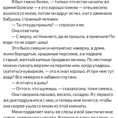
Я был тяжко болен, — только что встал на ноги; во
время болезни — я это хорошо помню — отец весело
возился со мною, потом он вдруг исчез, и его заменила
бабушка, странный человек.
— Ты откуда пришла? — спросил я ее.
Она ответила:
— С верху, из Нижнего, да не пришла, а приехала! По
воде-то не ходят, шиш!
Это было смешно и непонятно: наверху, в доме,
жили бородатые, крашеные персияне, а в подвале
старый, желтый калмык продавал овчины. По лестнице
можно съехать верхом на перилах или, когда упадешь,
скатиться кувырком, — это я знал хорошо. И при чем тут
вода? Все неверно и забавно спутано.
— А отчего я шиш?
— Оттого, что шумишь, — сказала она, тоже смеясь.
Она говорила ласково, весело, складно. Я с первого
же дня подружился с нею, и теперь мне хочется, чтобы
она скорее ушла со мною из этой комнаты.
Меня подавляет мать; ее слезы и вой зажгли во мне
новое, тревожное чувство. Я впервые вижу ее такою, —