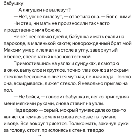
бабушку:
— А лягушки не вылезут?
— Нет, уж не вылезут, — ответила она. — Бог с ними!
Ни отец, ни мать не произносили так часто
и родственно имя божие.
Через несколько дней я, бабушка и мать ехали на
пароходе, в маленькой каюте; новорожденный брат мой
Максим умер и лежал на столе в углу, завернутый
в белое, спеленатый красною тесьмой.
Примостившись на узлах и сундуках, я смотрю
в окно, выпуклое и круглое, точно глаз коня; за мокрым
стеклом бесконечно льется мутная, пенная вода. Порою
она, вскидываясь, лижет стекло. Я невольно прыгаю на
пол.
— Не бойся, — говорит бабушка и, легко приподняв
меня мягкими руками, снова ставит на узлы.
Над водою — серый, мокрый туман; далеко где-то
является темная земля и снова исчезает в тумане
и воде. Все вокруг трясется. Только мать, закинув руки
за голову, стоит, прислонясь к стене, твердо