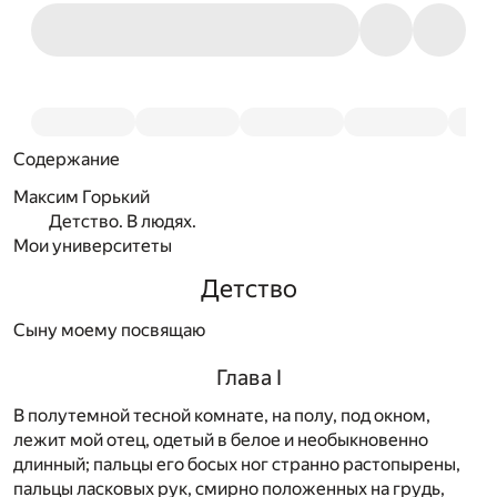
Содержание
Максим Горький
Детство. В людях.
Мои университеты
Детство
Сыну моему посвящаю
Глава I
В
полутемной тесной комнате, на полу, под окном,
лежит мой отец, одетый в белое и необыкновенно
длинный; пальцы его босых ног странно растопырены,
пальцы ласковых рук, смирно положенных на грудь,