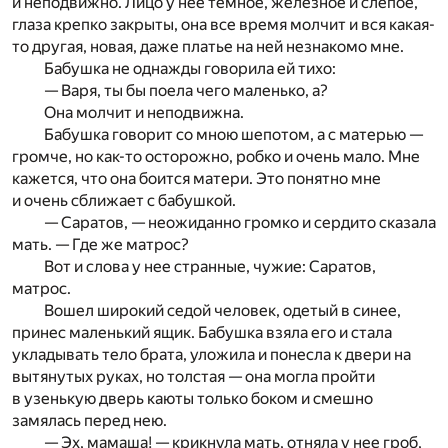
и неподвижно. Лицо у нее темное, железное и слепое,
глаза крепко закрыты, она все время молчит и вся какая-
то другая, новая, даже платье на ней незнакомо мне.
Бабушка не однажды говорила ей тихо:
— Варя, ты бы поела чего маленько, а?
Она молчит и неподвижна.
Бабушка говорит со мною шепотом, а с матерью —
громче, но как-то осторожно, робко и очень мало. Мне
кажется, что она боится матери. Это понятно мне
и очень сближает с бабушкой.
— Саратов, — неожиданно громко и сердито сказала
мать. — Где же матрос?
Вот и слова у нее странные, чужие: Саратов,
матрос.
Вошел широкий седой человек, одетый в синее,
принес маленький ящик. Бабушка взяла его и стала
укладывать тело брата, уложила и понесла к двери на
вытянутых руках, но толстая — она могла пройти
в узенькую дверь каюты только боком и смешно
замялась перед нею.
— Эх, мамаша! — крикнула мать, отняла у нее гроб,