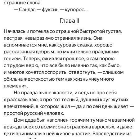
странные слова:
— Сандал — фуксин — купорос…
Глава II
Началась и потекла со страшной быстротой густая,
пестрая, невыразимо странная жизнь. Она
вспоминается мне, как суровая сказка, хорошо
рассказанная добрым, но мучительно правдивым
гением. Теперь, оживляя прошлое, я сам порою
с трудом верю, что все было именно так, как было,
и многое хочется оспорить, отвергнуть, — слишком
обильна жестокостью темная жизнь «неумного
племени».
Но правда выше жалости, и ведь не про себя
я рассказываю, а про тот тесный, душный круг жутких
впечатлений, в котором жил — да и по сей день живет —
простой русский человек.
Дом деда был наполнен горячим туманом взаимной
вражды всех со всеми; она отравляла взрослых, и даже
дети принимали в ней живое участие. Впоследствии из