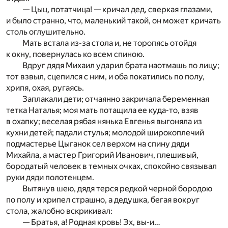
— Цыц, потатчица! — кричал дед, сверкая глазами,
и было странно, что, маленький такой, он может кричать
столь оглушительно.
Мать встала из-за стола и, не торопясь отойдя
к окну, повернулась ко всем спиною.
Вдруг дядя Михаил ударил брата наотмашь по лицу;
тот взвыл, сцепился с ним, и оба покатились по полу,
хрипя, охая, ругаясь.
Заплакали дети; отчаянно закричала беременная
тетка Наталья; моя мать потащила ее куда-то, взяв
в охапку; веселая рябая нянька Евгенья выгоняла из
кухни детей; падали стулья; молодой широкоплечий
подмастерье Цыганок сел верхом на спину дяди
Михайла, а мастер Григорий Иванович, плешивый,
бородатый человек в темных очках, спокойно связывал
руки дяди полотенцем.
Вытянув шею, дядя терся редкой черной бородою
по полу и хрипел страшно, а дедушка, бегая вокруг
стола, жалобно вскрикивал:
— Братья, а! Родная кровь! Эх, вы-и…