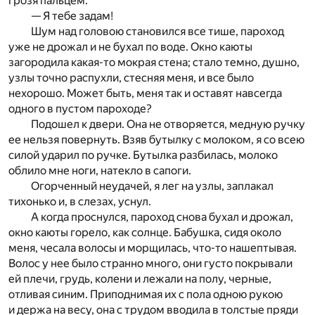
грозя пальцем:
— Я тебе задам!
Шум над головою становился все тише, пароход
уже не дрожал и не бухал по воде. Окно каюты
загородила какая-то мокрая стена; стало темно, душно,
узлы точно распухли, стесняя меня, и все было
нехорошо. Может быть, меня так и оставят навсегда
одного в пустом пароходе?
Подошел к двери. Она не отворяется, медную ручку
ее нельзя повернуть. Взяв бутылку с молоком, я со всею
силой ударил по ручке. Бутылка разбилась, молоко
облило мне ноги, натекло в сапоги.
Огорченный неудачей, я лег на узлы, заплакал
тихонько и, в слезах, уснул.
А когда проснулся, пароход снова бухал и дрожал,
окно каюты горело, как солнце. Бабушка, сидя около
меня, чесала волосы и морщилась, что-то нашептывая.
Волос у нее было странно много, они густо покрывали
ей плечи, грудь, колени и лежали на полу, черные,
отливая синим. Приподнимая их с пола одною рукою
и держа на весу, она с трудом вводила в толстые пряди