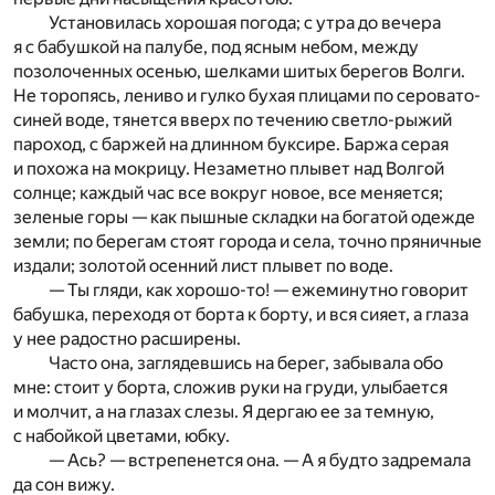
Установилась хорошая погода; с утра до вечера
я с бабушкой на палубе, под ясным небом, между
позолоченных осенью, шелками шитых берегов Волги.
Не торопясь, лениво и гулко бухая плицами по серовато-
синей воде, тянется вверх по течению светло-рыжий
пароход, с баржей на длинном буксире. Баржа серая
и похожа на мокрицу. Незаметно плывет над Волгой
солнце; каждый час все вокруг новое, все меняется;
зеленые горы — как пышные складки на богатой одежде
земли; по берегам стоят города и села, точно пряничные
издали; золотой осенний лист плывет по воде.
— Ты гляди, как хорошо-то! — ежеминутно говорит
бабушка, переходя от борта к борту, и вся сияет, а глаза
у нее радостно расширены.
Часто она, заглядевшись на берег, забывала обо
мне: стоит у борта, сложив руки на груди, улыбается
и молчит, а на глазах слезы. Я дергаю ее за темную,
с набойкой цветами, юбку.
— Ась? — встрепенется она. — А я будто задремала
да сон вижу.