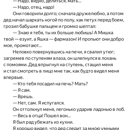
— Надо, видно, делиться, мать…
— Надо, отец, надо!
Они говорили долго; сначала дружелюбно, а потом
дед начал шаркать ногой по полу, как петух перед боем,
грозил бабушке пальцем и громко шептал:
— Знаю я тебя, ты их больше любишь! А Мишка
твой — езуит, а Яшка — фармазон! И пропьют они добро
мое, промотают…
Неловко повернувшись на печи, я свалил утюг;
загремев по ступеням влаза, он шлепнулся в лохань
с помоями. Дед впрыгнул на ступень, стащил меня
и стал смотреть в лицо мне так, как будто видел меня
впервые.
— Кто тебя посадил на печь? Мать?
— Я сам.
— Врешь.
— Нет, сам. Я испугался.
Он оттолкнул меня, легонько ударив ладонью в лоб.
— Весь в отца! Пошел вон…
Я был рад убежать из кухни.
Я хорошо видел, что дед следит за мною умными