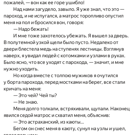
пожалей, — вон как ее горе ушибло!
Над нами загудело, завыло. Я уже знал, что это —
пароход, и не испугался, а матрос торопливо опустил
меня на пол и бросился вон, говоря:
— Надо бежать!
И мне тоже захотелось убежать. Я вышел за дверь.
В полутемной узкой щели было пусто. Недалеко от
двери блестела медь на ступенях лестницы. Взглянув
наверх, я увидал людей с котомками и узлами в руках.
Было ясно, что все уходят с парохода, — значит, и мне
нужно уходить.
Но когда вместе с толпою мужиков я очутился
у борта парохода, перед мостками на берег, все стали
кричать на меня:
— Это чей? Чей ты?
— Не знаю.
Меня долго толкали, встряхивали, щупали. Наконец
явился седой матрос и схватил меня, объяснив:
— Это астраханский, из каюты…
Бегом он снес меня в каюту, сунул на узлы и ушел,