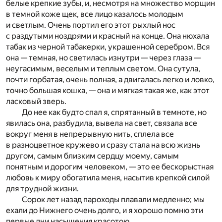
белые крепкие зубы, и, несмотря на множество морщин
в темной коже щек, все лицо казалось молодым
и светлым. Очень портил его этот рыхлый нос
с раздутыми ноздрями и красный на конце. Она нюхала
табак из черной табакерки, украшенной серебром. Вся
она — темная, но светилась изнутри — через глаза —
неугасимым, веселым и теплым светом. Она сутула,
почти горбатая, очень полная, а двигалась легко и ловко,
точно большая кошка, — она и мягкая такая же, как этот
ласковый зверь.
До нее как будто спал я, спрятанный в темноте, но
явилась она, разбудила, вывела на свет, связала все
вокруг меня в непрерывную нить, сплела все
в разноцветное кружево и сразу стала на всю жизнь
другом, самым близким сердцу моему, самым
понятным и дорогим человеком, — это ее бескорыстная
любовь к миру обогатила меня, насытив крепкой силой
для трудной жизни.
Сорок лет назад пароходы плавали медленно; мы
ехали до Нижнего очень долго, и я хорошо помню эти
первые дни насыщения красотою.