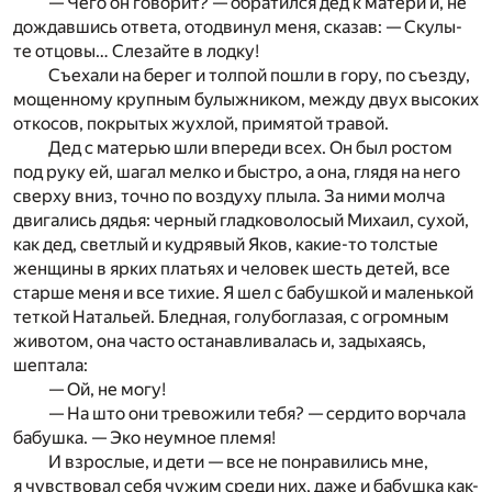
— Чего он говорит? — обратился дед к матери и, не
дождавшись ответа, отодвинул меня, сказав: — Скулы-
те отцовы… Слезайте в лодку!
Съехали на берег и толпой пошли в гору, по съезду,
мощенному крупным булыжником, между двух высоких
откосов, покрытых жухлой, примятой травой.
Дед с матерью шли впереди всех. Он был ростом
под руку ей, шагал мелко и быстро, а она, глядя на него
сверху вниз, точно по воздуху плыла. За ними молча
двигались дядья: черный гладковолосый Михаил, сухой,
как дед, светлый и кудрявый Яков, какие-то толстые
женщины в ярких платьях и человек шесть детей, все
старше меня и все тихие. Я шел с бабушкой и маленькой
теткой Натальей. Бледная, голубоглазая, с огромным
животом, она часто останавливалась и, задыхаясь,
шептала:
— Ой, не могу!
— На што они тревожили тебя? — сердито ворчала
бабушка. — Эко неумное племя!
И взрослые, и дети — все не понравились мне,
я чувствовал себя чужим среди них, даже и бабушка как-