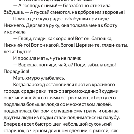
— А господь с ними! — беззаботно ответила
бабушка. — А пускай смеются, на доброе им здоровье!
Помню детскую радость бабушки при виде
Нижнего. Дергая за руку, она толкала меня к борту
и кричала:
— Гляди, гляди, как хорошо! Вот он, батюшка,
Нижний-то! Вот он какой, богов! Церкви-те, гляди-ка ты,
летят будто!
И просила мать, чуть не плача:
— Варюша, погляди, чай, а? Поди, забыла ведь!
Порадуйся!
Мать хмуро улыбалась.
Когда пароход остановился против красивого
города, среди реки, тесно загроможденной судами,
ощетинившейся сотнями острых мачт, к борту его
подплыла большая лодка со множеством людей,
подцепилась багром к спущенному трапу, и один за
другим люди из лодки стали подниматься на палубу.
Впереди всех быстро шел небольшой сухонький
старичок, в черном длинном одеянии, с рыжей, как