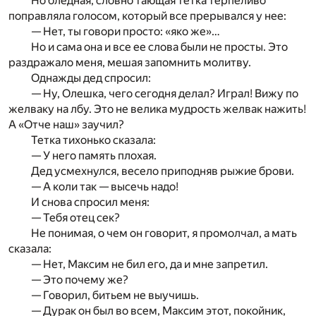
Но бледная, словно тающая тетка терпеливо
поправляла голосом, который все прерывался у нее:
— Нет, ты говори просто: «яко же»…
Но и сама она и все ее слова были не просты. Это
раздражало меня, мешая запомнить молитву.
Однажды дед спросил:
— Ну, Олешка, чего сегодня делал? Играл! Вижу по
желваку на лбу. Это не велика мудрость желвак нажить!
А «Отче наш» заучил?
Тетка тихонько сказала:
— У него память плохая.
Дед усмехнулся, весело приподняв рыжие брови.
— А коли так — высечь надо!
И снова спросил меня:
— Тебя отец сек?
Не понимая, о чем он говорит, я промолчал, а мать
сказала:
— Нет, Максим не бил его, да и мне запретил.
— Это почему же?
— Говорил, битьем не выучишь.
— Дурак он был во всем, Максим этот, покойник,