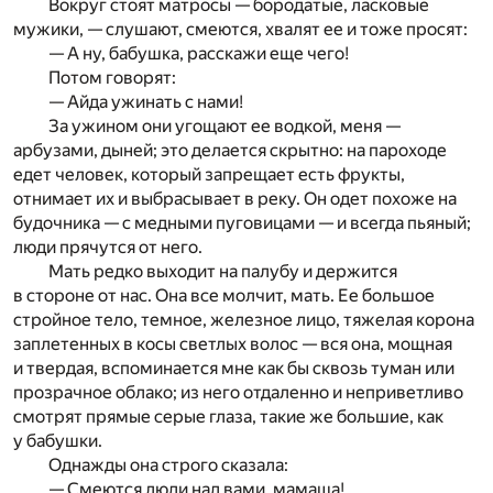
Вокруг стоят матросы — бородатые, ласковые
мужики, — слушают, смеются, хвалят ее и тоже просят:
— А ну, бабушка, расскажи еще чего!
Потом говорят:
— Айда ужинать с нами!
За ужином они угощают ее водкой, меня —
арбузами, дыней; это делается скрытно: на пароходе
едет человек, который запрещает есть фрукты,
отнимает их и выбрасывает в реку. Он одет похоже на
будочника — с медными пуговицами — и всегда пьяный;
люди прячутся от него.
Мать редко выходит на палубу и держится
в стороне от нас. Она все молчит, мать. Ее большое
стройное тело, темное, железное лицо, тяжелая корона
заплетенных в косы светлых волос — вся она, мощная
и твердая, вспоминается мне как бы сквозь туман или
прозрачное облако; из него отдаленно и неприветливо
смотрят прямые серые глаза, такие же большие, как
у бабушки.
Однажды она строго сказала:
— Смеются люди над вами, мамаша!