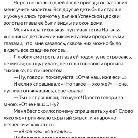
Через несколько дней после приезда он заставил
меня учить молитвы. Все другие дети были старше
и уже учились грамоте у дьячка Успенской церкви;
золотые главы ее были видны из окон дома.
Меня учила тихонькая, пугливая тетка Наталья,
женщина с детским личиком и такими прозрачными
глазами, что, мне казалось, сквозь них можно было
видеть все сзади ее головы.
Я любил смотреть в глаза ей подолгу, не отрываясь,
не мигая; она щурилась, вертела головою и просила
тихонько, почти шепотом:
— Ну, говори, пожалуйста: «Отче наш, иже еси…»
И если я спрашивал: «Что такое — яко же?» — она,
пугливо оглянувшись, советовала:
— Ты не спрашивай, это хуже! Просто говори за
мною: «Отче наш»… Ну?
Меня беспокоило: почему спрашивать хуже? Слово
«яко же» принимало скрытый смысл, и я нарочно
всячески искажал его:
— «Яков же», «я в коже»…