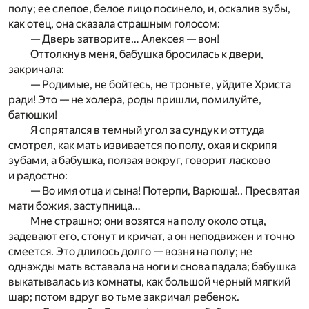
полу; ее слепое, белое лицо посинело, и, оскалив зубы,
как отец, она сказала страшным голосом:
— Дверь затворите… Алексея — вон!
Оттолкнув меня, бабушка бросилась к двери,
закричала:
— Родимые, не бойтесь, не троньте, уйдите Христа
ради! Это — не холера, роды пришли, помилуйте,
батюшки!
Я спрятался в темный угол за сундук и оттуда
смотрел, как мать извивается по полу, охая и скрипя
зубами, а бабушка, ползая вокруг, говорит ласково
и радостно:
— Во имя отца и сына! Потерпи, Варюша!.. Пресвятая
мати божия, заступница…
Мне страшно; они возятся на полу около отца,
задевают его, стонут и кричат, а он неподвижен и точно
смеется. Это длилось долго — возня на полу; не
однажды мать вставала на ноги и снова падала; бабушка
выкатывалась из комнаты, как большой черный мягкий
шар; потом вдруг во тьме закричал ребенок.