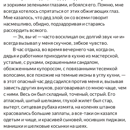
и зоркими зелеными глазами, и боялся его. Помню, мне
всегда хотелось спрятаться от этих обжигающих глаз.
Мне казалось, что дед злой; он со всеми говорит
насмешливо, обидно, подзадоривая и стараясь
рассердить всякого.
— Эх, вы-и! — часто восклицал он; долгий звук «и-и»
всегда вызывал у меня скучное, зябкое чувство.
В час отдыха, во время вечернего чая, когда он,
дядья и работники приходили в кухню из мастерской,
усталые, с руками, окрашенными сандалом,
обожженными купоросом, с повязанными тесемкой
волосами, все похожие на темные иконы в углу кухни, —
в этот опасный час дед садился против меня и, вызывая
зависть других внуков, разговаривал со мною чаще, чем
с ними. Весь он был складный, точеный, острый. Его
атласный, шитый шелками, глухой жилет был стар,
вытерт, ситцевая рубаха измята, на коленях штанов
красовались большие заплаты, а все-таки он казался
одетым и чище, и красивей сыновей, носивших пиджаки,
манишки и шелковые косынки на шеях.