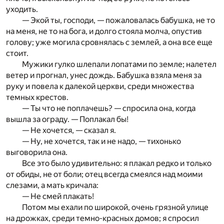
уходить.
— Экой ты, господи, — пожаловалась бабушка, не то
на меня, не то на бога, и долго стояла молча, опустив
голову; уже могила сровнялась с землей, а она все еще
стоит.
Мужики гулко шлепали лопатами по земле; налетел
ветер и прогнал, унес дождь. Бабушка взяла меня за
руку и повела к далекой церкви, среди множества
темных крестов.
— Ты что не поплачешь? — спросила она, когда
вышла за ограду. — Поплакал бы!
— Не хочется, — сказал я.
— Ну, не хочется, так и не надо, — тихонько
выговорила она.
Все это было удивительно: я плакал редко и только
от обиды, не от боли; отец всегда смеялся над моими
слезами, а мать кричала:
— Не смей плакать!
Потом мы ехали по широкой, очень грязной улице
на дрожках, среди темно-красных домов; я спросил