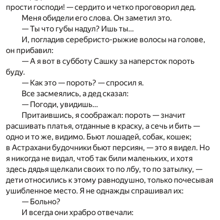
прости господи! — сердито и четко проговорил дед.
Меня обидели его слова. Он заметил это.
— Ты что губы надул? Ишь ты…
И, погладив серебристо-рыжие волосы на голове,
он прибавил:
— А я вот в субботу Сашку за наперсток пороть
буду.
— Как это — пороть? — спросил я.
Все засмеялись, а дед сказал:
— Погоди, увидишь…
Притаившись, я соображал: пороть — значит
расшивать платья, отданные в краску, а сечь и бить —
одно и то же, видимо. Бьют лошадей, собак, кошек;
в Астрахани будочники бьют персиян, — это я видел. Но
я никогда не видал, чтоб так били маленьких, и хотя
здесь дядья щелкали своих то по лбу, то по затылку, —
дети относились к этому равнодушно, только почесывая
ушибленное место. Я не однажды спрашивал их:
— Больно?
И всегда они храбро отвечали: