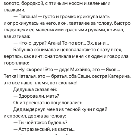
золото, бородкой, с птичьим носом и зелеными
глазками.
— Папаша! — густо и громко крикнула мать
и опрокинулась на него, а он, хватая ее за голову, быстро
гладя щеки ее маленькими красными руками, кричал,
взвизгивая:
— Что-о, дура? Ага-а! То-то вот… Эх, вы-и…
Бабушка обнимала и целовала как-то сразу всех,
вертясь, как винт; она толкала меня к людям и говорила
торопливо:
— Ну, скорее! Это — дядя Михайло, это — Яков…
Тетка Наталья, это — братья, оба Саши, сестра Катерина,
это все наше племя, вот сколько!
Дедушка сказал ей:
— Здорова ли, мать?
Они троекратно поцеловались.
Дед выдернул меня из тесной кучи людей
и спросил, держа за голову:
— Ты чей таков будешь?
— Астраханский, из каюты…