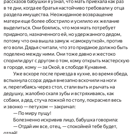
рассказов бабушки я узнал, что мать приехала как раз
в те дни, когда ее братья настойчиво требовали у отца
раздела имущества. Неожиданное возвращение
матери еще более обострило и усилило их желание
выделиться. Они боялись, что моя мать потребует
приданого, назначенного ей, но удержанного дедом,
потому что она вышла замуж «самокруткой», против
его воли. Дядья считали, что это приданое должно быть
поделено между ними. Они тоже давно и жестоко
спорили друг с другом о том, кому открыть мастерскую
в городе, кому — за Окой, в слободе Кунавине.
Уже вскоре после приезда в кухне, во время обеда,
вспыхнула ссора: дядья внезапно вскочили на ноги
и, перегибаясь через стол, стали выть и рычать на
дедушку, жалобно скаля зубы и встряхиваясь, как
собаки, а дед, стуча ложкой по столу, покраснел весь
и звонко — петухом — закричал:
— По миру пущу!
Болезненно искривив лицо, бабушка говорила:
— Отдай им все, отец, — спокойней тебе будет,
отдай!