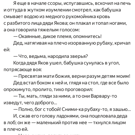
Я еще в начале ссоры, испугавшись, вскочил на печь
и оттуда в жутком изумлении смотрел, как бабушка
смывает водою из медного рукомойника кровь
с разбитого лица дяди Якова; он плакал и топал ногами,
а она говорила тяжелым голосом:
— Окаянные, дикое племя, опомнитесь!
Дед, натягивая на плечо изорванную рубаху, кричал
ей:
— Что, ведьма, народила зверья?
Когда дядя Яков ушел, бабушка сунулась в угол,
потрясающе воя:
— Пресвятая мати божия, верни разум детям моим!
Дед встал боком к ней и, глядя на стол, где все было
опрокинуто, пролито, тихо проговорил:
— Ты, мать, гляди за ними, а то они Варвару-то
изведут, чего доброго…
— Полно, бог с тобой! Сними-ка рубаху-то, я зашью…
И, сжав его голову ладонями, она поцеловала деда
в лоб; он же — маленький против нее — ткнулся лицом
в плечо ей.