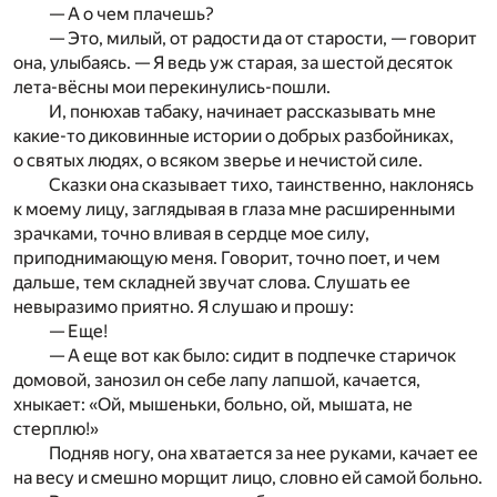
— А о чем плачешь?
— Это, милый, от радости да от старости, — говорит
она, улыбаясь. — Я ведь уж старая, за шестой десяток
лета-вёсны мои перекинулись-пошли.
И, понюхав табаку, начинает рассказывать мне
какие-то диковинные истории о добрых разбойниках,
о святых людях, о всяком зверье и нечистой силе.
Сказки она сказывает тихо, таинственно, наклонясь
к моему лицу, заглядывая в глаза мне расширенными
зрачками, точно вливая в сердце мое силу,
приподнимающую меня. Говорит, точно поет, и чем
дальше, тем складней звучат слова. Слушать ее
невыразимо приятно. Я слушаю и прошу:
— Еще!
— А еще вот как было: сидит в подпечке старичок
домовой, занозил он себе лапу лапшой, качается,
хныкает: «Ой, мышеньки, больно, ой, мышата, не
стерплю!»
Подняв ногу, она хватается за нее руками, качает ее
на весу и смешно морщит лицо, словно ей самой больно.