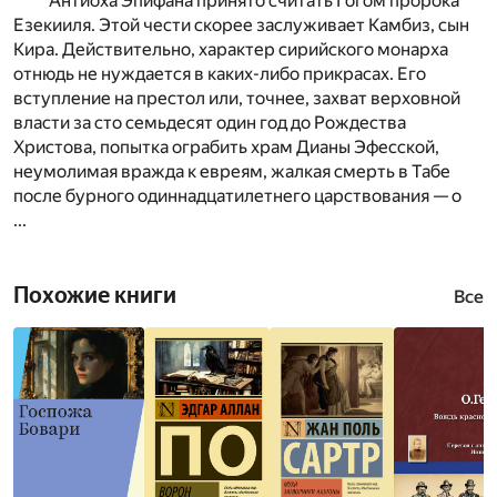
Антиоха Эпифана принято считать Гогом пророка
Езекииля. Этой чести скорее заслуживает Камбиз, сын
Кира. Действительно, характер сирийского монарха
отнюдь не нуждается в каких-либо прикрасах. Его
вступление на престол или, точнее, захват верховной
власти за сто семьдесят один год до Рождества
Христова, попытка ограбить храм Дианы Эфесской,
неумолимая вражда к евреям, жалкая смерть в Табе
после бурного одиннадцатилетнего царствования — о
...
Похожие книги
Все