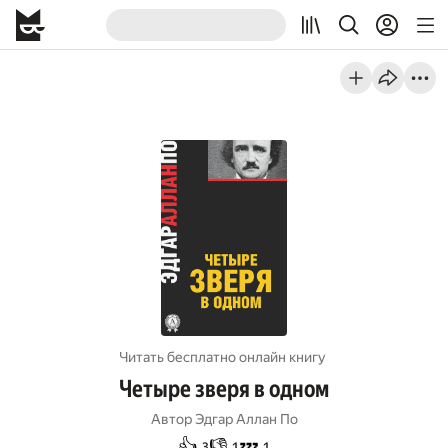
Читать бесплатно онлайн книгу
Четыре зверя в одном
Автор
Эдгар Аллан По
👍
👎
💤
3
1
1