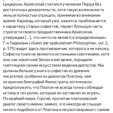
Цицерона. Аркесилай считался учеником Пирра без
достаточных доказательств, хотя такую возможность
нельзя полностью отрицать, принимая во внимание
время. Карнеад, который уже, кажется, приближается
к характеру старых софистов, теряет большую часть
строгости своего предшественника Аркесилая,
утверждая […], что ничто не является определенным».
Г-н Тидеманн («Geist der spekulativen Philosophie», vol. 2,
p. 575) видит здесь противоречие, которого я не нахожу.
Софисты тоже не являются истинными скептиками, хотя
они, как элеатский Зенон и мегаряне, породили
скептицизм своим искусством ведения диспутов. Мы
должны больше узнать о софистах из древних
писателей, особенно из диалогов Платона, чем
из кратких биографий Филострата; хотя можно
предположить, что Платон не всегда точно соблюдал
истину в тех ролях, которые он заставлял их играть.
По крайней мере, Горгий, прочитав платоновский
диалог своего имени, заявил, что никогда не слышал
ничего подобного от Платона и не разговаривал с самим