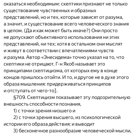
оказаться необходимым: скептики признают не только
существование чувственных и образных
представлений, но и тех, которые зависят от разума,
а значит, и существование всего человеческого знания
в целом. (Да и как может быть иначе?) Они просто
не допускают объективного использования ни этих
представлений, ни тех; хотя в остальном они мыслят
и живут в соответствии с впечатлениями чувств
и разума. Автор «Энесидема» точно указал на то, что
скептики не отрицают. Г-н Якоб называет это
принципами скептицизма, от которых ему в конце
концов пришлось отойти. И то, и другое не в духе этого
образа мышления: придерживаться принципов
и отступать от чего-то].
§709. Скептицизм показывает эту подозрительную
внешность способности познания,
1) с точки зрения низшего и
2) с точки зрения высшего, из психологической
истории его образа действия; и выводит
3) бесконечное разнообразие человеческой мысли,