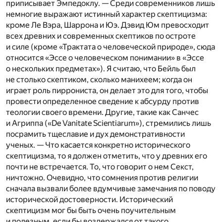
приписывает Эмпедоклу. — Среди современников лишь
немногие выражают истинный характер скептицизма:
кроме Ле Вэра, Шаррона и Юэ. Дэвид Юм превосходит
всех древних и современных скептиков по остроте
и силе (кроме «Трактата о человеческой природе», сюда
относится «Эссе о человеческом понимании» в «Эссе
о нескольких предметах»). Я считаю, что Бейль был
не столько скептиком, сколько манихеем; когда он
играет роль пиррониста, он делает это для того, чтобы
провести определенное сведение к абсурду против
теологии своего времени. Другие, такие как Санчес
и Агриппа («De Vanitate Scientiarum»), стремились лишь
посрамить тщеславие и дух демонстративности
ученых. — Что касается конкретно исторического
скептицизма, то я должен отметить, что у древних его
почти не встречается. То, что говорит о нем Секст,
ничтожно. Очевидно, что сомнения против религии
сначала вызвали более вдумчивые замечания по поводу
исторической достоверности. Исторический
скептицизм мог бы быть очень поучительным
и полезным, если бы воздержался от такого