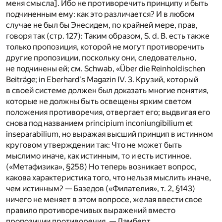
меня смысла]. Ибо не противоречить принципу и быть
подчиненным ему: как это различается? И в любом
случае не был бы Энесидем, по крайней мере, прав,
говоря так (стр. 127): Таким образом, S. d. B. есть также
только пропозиция, которой не могут противоречить
другие пропозиции, поскольку они, следовательно,
не подчинены ей; см. Schwab, «Über die Reinholdischen
Beiträge; in Eberhard’s Magazin IV. 3. Крузий, который
в своей системе должен был доказать многие понятия,
которые не должны быть освещены ярким светом
положения противоречия, отвергает его; выдвигая его
снова под названием principium inconiungibilium et
inseparabilium, но выражая высший принцип в истинном
круговом утверждении так: Что не может быть
мыслимо иначе, как истинным, то и есть истинное.
(«Метафизика», §258) Но теперь возникает вопрос,
какова характеристика того, что нельзя мыслить иначе,
чем истинным? — Базедов («Филателия», т. 2, §143)
ничего не меняет в этом вопросе, желая ввести свое
правило противоречивых выражений вместо
пропозиции противоречия. — Ламберт