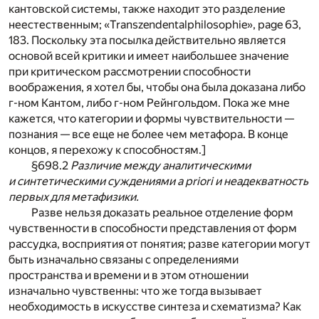
кантовской системы, также находит это разделение
неестественным; «Transzendentalphilosophie», page 63,
183. Поскольку эта посылка действительно является
основой всей критики и имеет наибольшее значение
при критическом рассмотрении способности
воображения, я хотел бы, чтобы она была доказана либо
г-ном Кантом, либо г-ном Рейнгольдом. Пока же мне
кажется, что категории и формы чувствительности —
познания — все еще не более чем метафора. В конце
концов, я перехожу к способностям.]
§698.2
Различие между аналитическими
и синтетическими суждениями a priori и неадекватность
первых для метафизики.
Разве нельзя доказать реальное отделение форм
чувственности в способности представления от форм
рассудка, восприятия от понятия; разве категории могут
быть изначально связаны с определениями
пространства и времени и в этом отношении
изначально чувственны: что же тогда вызывает
необходимость в искусстве синтеза и схематизма? Как