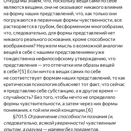
Откуда мы знаем, что, поскольку вещи сами по себе
являются вещами, они не оказывают никакого влияния
на форму наших представлений, что, как только они
погружаются в первичные формы чувственности, все
растворяется в грубом, бесформенном многообразии,
что, следовательно, для формы представлений нет
никакого реального основания, кроме способности
воображения? Неужели мысль о возможной аналогии
вещей в себе с нашими представлениями уже
тождественна нефилософскому утверждению, что
представления — это отпечатки или образы вещей
в себе?
[5]
Если ничто в вещах самих по себе
не соответствует формам наших представлений, то как
критическая психология объясняет тот факт, что сейчас
я представляю себе субстанцию, а в другое время —
случайность? Без того, чтобы нечто не определяло
формы чувствительности, а затем через них формы
понимания, к той или иной концепции.
[6]
§701.5
Ограничение способности познания (и,
следовательно, всякой уверенности) чувственным
опытом, а разума — идеями без предметов.