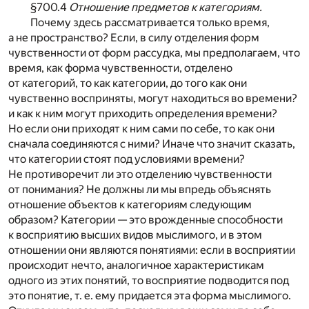
§700.4
Отношение предметов к категориям.
Почему здесь рассматривается только время,
а не пространство? Если, в силу отделения форм
чувственности от форм рассудка, мы предполагаем, что
время, как форма чувственности, отделено
от категорий, то как категории, до того как они
чувственно восприняты, могут находиться во времени?
и как к ним могут приходить определения времени?
Но если они приходят к ним сами по себе, то как они
сначала соединяются с ними? Иначе что значит сказать,
что категории стоят под условиями времени?
Не противоречит ли это отделению чувственности
от понимания? Не должны ли мы впредь объяснять
отношение объектов к категориям следующим
образом? Категории — это врожденные способности
к восприятию высших видов мыслимого, и в этом
отношении они являются понятиями: если в восприятии
происходит нечто, аналогичное характеристикам
одного из этих понятий, то восприятие подводится под
это понятие, т. е. ему придается эта форма мыслимого.