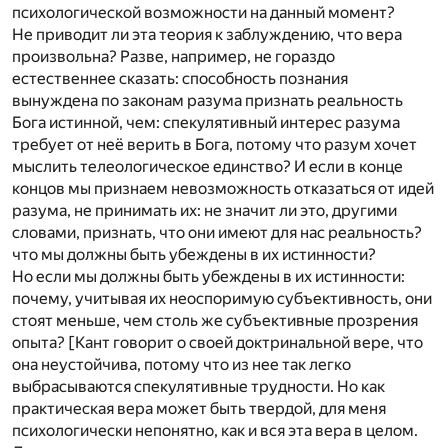
психологической возможности на данный момент?
Не приводит ли эта теория к заблуждению, что вера
произвольна? Разве, например, не гораздо
естественнее сказать: способность познания
вынуждена по законам разума признать реальность
Бога истинной, чем: спекулятивный интерес разума
требует от неё верить в Бога, потому что разум хочет
мыслить телеологическое единство? И если в конце
концов мы признаем невозможность отказаться от идей
разума, не принимать их: не значит ли это, другими
словами, признать, что они имеют для нас реальность?
что мы должны быть убеждены в их истинности?
Но если мы должны быть убеждены в их истинности:
почему, учитывая их неоспоримую субъективность, они
стоят меньше, чем столь же субъективные прозрения
опыта? [Кант говорит о своей доктринальной вере, что
она неустойчива, потому что из нее так легко
выбрасываются спекулятивные трудности. Но как
практическая вера может быть твердой, для меня
психологически непонятно, как и вся эта вера в целом.