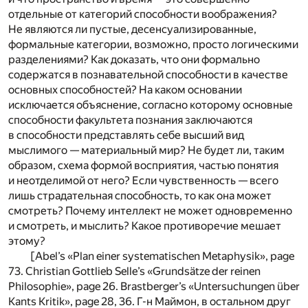
отдельные от категорий способности воображения?
Не являются ли пустые, десенсуализированные,
формальные категории, возможно, просто логическими
разделениями? Как доказать, что они формально
содержатся в познавательной способности в качестве
основных способностей? На каком основании
исключается объяснение, согласно которому основные
способности факультета познания заключаются
в способности представлять себе высший вид
мыслимого — материальный мир? Не будет ли, таким
образом, схема формой восприятия, частью понятия
и неотделимой от него? Если чувственность — всего
лишь страдательная способность, то как она может
смотреть? Почему интеллект не может одновременно
и смотреть, и мыслить? Какое противоречие мешает
этому?
[Abel’s «Plan einer systematischen Metaphysik», page
73. Christian Gottlieb Selle’s «Grundsätze der reinen
Philosophie», page 26. Brastberger’s «Untersuchungen über
Kants Kritik», page 28, 36. Г-н Маймон, в остальном друг