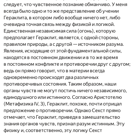
следует, что чувственное познание обманчиво. У меня
всегда было одно и то же представление об учении
Гераклита, в котором либо вообще ничего нет, либо
очевидна точная связь между физикой и логикой.
Единственная независимая сила (огонь), которую
предполагает Гераклит, является, с одной стороны,
правилом природы, а с другой — источником разума.
Явления, исходящие от этой фундаментальной силы,
находятся в постоянном движении и в то же время
в постоянном конфликте и противоречии друг с другом;
ведь он прямо говорит, что в материи всегда
одновременно происходят два различных
противоречивых состояния. Таким образом, наши
органы чувств не могут постичь ничего независимого,
единодушного или истинного. Согласно Аристотелю
(Метафизика IV, 3), Гераклит, похоже, почти отрицал
предложение о противоречии. Однако Секст прямо
отмечает, что Гераклит, приведя в замешательство
знания органов чувств, признал разум истинным. Эту
физику и, соответственно, эту логику Секст