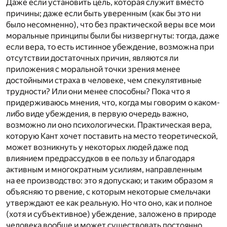
Даже если установить цель, которая служит вместо
причины; даже если быть уверенным (как бы это ни
было несомненно), что без практической веры все мои
моральные принципы были бы низвергнуты: тогда, даже
если вера, то есть истинное убеждение, возможна при
отсутствии достаточных причин, являются ли
приложения с моральной точки зрения менее
достойными страха в человеке, чем спекулятивные
трудности? Или они менее способны? Пока что я
придерживаюсь мнения, что, когда мы говорим о каком-
либо виде убеждения, в первую очередь важно,
возможно ли оно психологически. Практическая вера,
которую Кант хочет поставить на место теоретической,
может возникнуть у некоторых людей даже под
влиянием предрассудков в ее пользу и благодаря
активным и многократным усилиям, направленным
на ее производство: это я допускаю; и таким образом я
объясняю то рвение, с которым некоторые смельчаки
утверждают ее как реальную. Но что оно, как и полное
(хотя и субъективное) убеждение, заложено в природе
человека вообще и может существовать постоянно