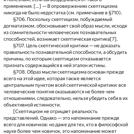
применения. […] — В опровержениях скептицизма
никогда не было недостатка (см. примечание в §710).
§706. Поскольку скептицизм, побуждаемый
догматизмом, обосновывает свой образ мысли, исходя
из сомнительности человеческих познавательных
способностей, возникает скептическая критика
[7]
.
§707. Цель скептической критики — не доказать
правильность познавательной способности, а обсудить
причины, по которым скептицизм отказывается
признать содержащийся в ней эталон истины.
§708. Образ мысли скептицизма основан прежде
всего на этой идее, которая также является
центральным пунктом всей скептической критики: все
человеческие понятия оказываются не более чем
отношениями, следовательно, нельзя убедить себя в их
объективной истинности.
[Скептицизм не отрицает реальность
представлений. Однако — это напоминание прежде
всего для новичков: но даже для тех, кто в философской
науке более чем новичок, это напоминание может