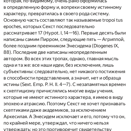
которая, по-видимому, очень рано оформилась
в определенную форму и, вопреки своему истинному
характеру, превратилась в своего рода систему.
Основную часть составляют так называемые tropoi tus
epoches, которых Секст последовательно
рассматривает 17 (Hypot. I, 14—16). Первые десять были
написаны самим Пирром, следующие пять — Агриппой,
более поздним преемником Энесидема (Diogenes IX,
88). Последние две написаны неопределенным
автором. Во всех этих тропах, однако, главная мысль
одна и та же: все наши идеи, без исключения, лишь
субъективны: следовательно, нет никакого постижения
в способности представления, а значит, нет и образца
истины (Sext. Emp. P. H. II. 4—7). С незапамятных времен
к скептицизму причислялись многие виды учения,
которые не имеют истинного характера, я имею в виду
эпохею и атраксию. Поэтому Секст не хочет признавать
скептиками даже академиков, за исключением
Аркесилая. А Энесидем исключает и его, потому что он,
по крайней мере, утверждал, что ничего нельзя
утверждать: но это противоречит свидетельству