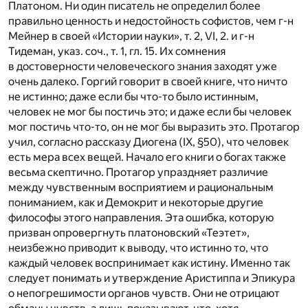
Платоном. Ни один писатель не определил более
правильно ценность и недостойность софистов, чем г-н
Мейнер в своей «Истории науки», т. 2, VI, 2. и г-н
Тидеман, указ. соч., т. 1, гл. 15. Их сомнения
в достоверности человеческого знания заходят уже
очень далеко. Горгий говорит в своей книге, что ничто
не истинно; даже если бы что-то было истинным,
человек не мог бы постичь это; и даже если бы человек
мог постичь что-то, он не мог бы выразить это. Протагор
учил, согласно рассказу Диогена (IX, §50), что человек
есть мера всех вещей. Начало его книги о богах также
весьма скептично. Протагор упраздняет различие
между чувственным восприятием и рациональным
пониманием, как и Демокрит и некоторые другие
философы этого направления. Эта ошибка, которую
призван опровергнуть платоновский «Теэтет»,
неизбежно приводит к выводу, что истинно то, что
каждый человек воспринимает как истину. Именно так
следует понимать и утверждение Аристиппа и Эпикура
о непогрешимости органов чувств. Они не отрицают