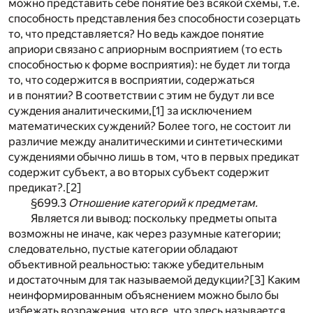
можно представить себе понятие без всякой схемы, т.е.
способность представления без способности созерцать
то, что представляется? Но ведь каждое понятие
априори связано с априорным восприятием (то есть
способностью к форме восприятия): не будет ли тогда
то, что содержится в восприятии, содержаться
и в понятии? В соответствии с этим не будут ли все
суждения аналитическими,
[1]
за исключением
математических суждений? Более того, не состоит ли
различие между аналитическими и синтетическими
суждениями обычно лишь в том, что в первых предикат
содержит субъект, а во вторых субъект содержит
предикат?.
[2]
§699.3
Отношение категорий к предметам.
Является ли вывод: поскольку предметы опыта
возможны не иначе, как через разумные категории;
следовательно, пустые категории обладают
объективной реальностью: также убедительным
и достаточным для так называемой дедукции?
[3]
Каким
неинформированным объяснением можно было бы
избежать возражения, что все, что здесь называется