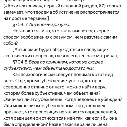
(«Архитектоника», первый основной раздел, §7) только
замечает, что теорема об истине не распространяется
на простые термины].
§703. 7
Антиномия разума.
Не является ли то, что так называется, скорее
спором воображения с разумом, чем разума с самим
собой?
[Антиномия будет обсуждаться в следующих
скептических вопросах, где я всегда ее рассматривал].
§704.8
Вера по причинам, которые скорее
субъективно, чем объективно достаточны.
Как психологически следует понимать этот вид
веры? Где, кроме убеждения чувства, которое
совершенно отлично от него, можно найти веру,
которая более субъективна, чем объективна?
Означает ли это убеждение, когда человек не убежден?
Или можно ли быть убежденным, когда человек
признает, что пропозиция не является определенной,
хотя ради цели он относится к ней так, как если бы она
была определенной? Разве такая вера не лишена