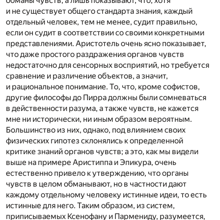
обманы чувств, а лишь показывают, что, хотя
и не существует общего стандарта знания, каждый
отдельный человек, тем не менее, судит правильно,
если он судит в соответствии со своими конкретными
представлениями. Аристотель очень ясно показывает,
что даже простого раздражения органов чувств
недостаточно для сенсорных восприятий, но требуется
сравнение и различение объектов, а значит,
и рациональное понимание. То, что, кроме софистов,
другие философы до Пирра должны были сомневаться
в действенности разума, а также чувств, не кажется
мне ни исторически, ни иным образом вероятным.
Большинство из них, однако, под влиянием своих
физических гипотез склонялись к определенной
критике знаний органов чувств; а это, как мы видели
выше на примере Аристиппа и Эпикура, очень
естественно привело к утверждению, что органы
чувств в целом обманывают, но в частности дают
каждому отдельному человеку истинные идеи, то есть
истинные для него. Таким образом, из систем,
приписываемых Ксенофану и Пармениду, разумеется,