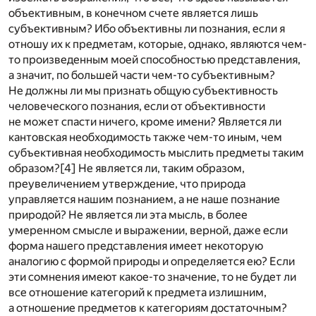
объективным, в конечном счете является лишь
субъективным? Ибо объективны ли познания, если я
отношу их к предметам, которые, однако, являются чем-
то произведенным моей способностью представления,
а значит, по большей части чем-то субъективным?
Не должны ли мы признать общую субъективность
человеческого познания, если от объективности
не может спасти ничего, кроме имени? Является ли
кантовская необходимость также чем-то иным, чем
субъективная необходимость мыслить предметы таким
образом?
[4]
Не является ли, таким образом,
преувеличением утверждение, что природа
управляется нашим познанием, а не наше познание
природой? Не является ли эта мысль, в более
умеренном смысле и выражении, верной, даже если
форма нашего представления имеет некоторую
аналогию с формой природы и определяется ею? Если
эти сомнения имеют какое-то значение, то не будет ли
все отношение категорий к предмета излишним,
а отношение предметов к категориям достаточным?