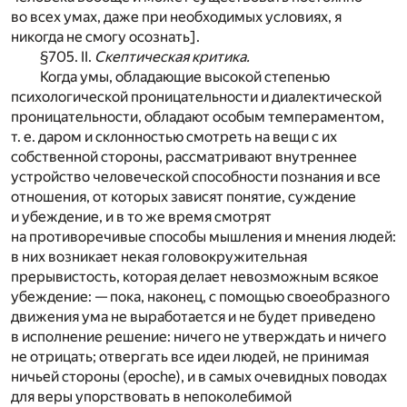
во всех умах, даже при необходимых условиях, я
никогда не смогу осознать].
§705. II.
Скептическая критика.
Когда умы, обладающие высокой степенью
психологической проницательности и диалектической
проницательности, обладают особым темпераментом,
т. е. даром и склонностью смотреть на вещи с их
собственной стороны, рассматривают внутреннее
устройство человеческой способности познания и все
отношения, от которых зависят понятие, суждение
и убеждение, и в то же время смотрят
на противоречивые способы мышления и мнения людей:
в них возникает некая головокружительная
прерывистость, которая делает невозможным всякое
убеждение: — пока, наконец, с помощью своеобразного
движения ума не выработается и не будет приведено
в исполнение решение: ничего не утверждать и ничего
не отрицать; отвергать все идеи людей, не принимая
ничьей стороны (epoche), и в самых очевидных поводах
для веры упорствовать в непоколебимой