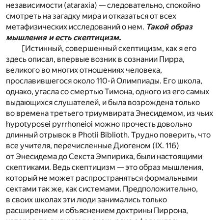
независимости (ataraxia) — следовательно, спокойно
смотреть на загадку мира и отказаться от всех
метафизических исследований о нем.
Такой образ
мышления и есть скептицизм.
[Истинный, совершенный скептицизм, как я его
здесь описал, впервые возник в сознании Пирра,
великого во многих отношениях человека,
прославившегося около 110-й Олимпиады. Его школа,
однако, угасла со смертью Тимона, одного из его самых
выдающихся слушателей, и была возрождена только
во времена третьего триумвирата Энесидемом, из чьих
hypotyposei pyrrhoneioi можно прочесть довольно
длинный отрывок в Photii Biblioth. Трудно поверить, что
все учителя, перечисленные Диогеном (IX. 116)
от Энесидема до Секста Эмпирика, были настоящими
скептиками. Ведь скептицизм — это образ мышления,
который не может распространяться формальными
сектами так же, как системами. Предположительно,
в своих школах эти люди занимались только
расширением и объяснением доктрины Пиррона,