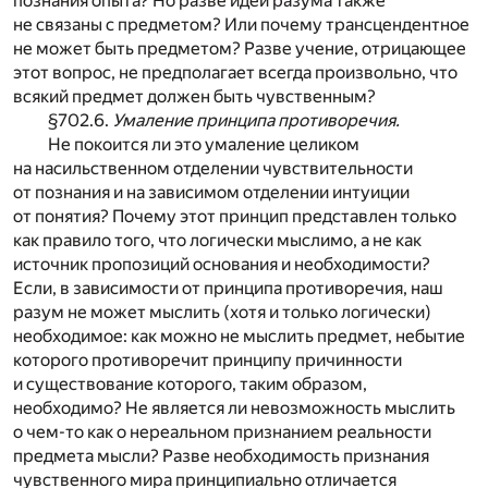
познания опыта? Но разве идеи разума также
не связаны с предметом? Или почему трансцендентное
не может быть предметом? Разве учение, отрицающее
этот вопрос, не предполагает всегда произвольно, что
всякий предмет должен быть чувственным?
§702.6.
Умаление принципа противоречия.
Не покоится ли это умаление целиком
на насильственном отделении чувствительности
от познания и на зависимом отделении интуиции
от понятия? Почему этот принцип представлен только
как правило того, что логически мыслимо, а не как
источник пропозиций основания и необходимости?
Если, в зависимости от принципа противоречия, наш
разум не может мыслить (хотя и только логически)
необходимое: как можно не мыслить предмет, небытие
которого противоречит принципу причинности
и существование которого, таким образом,
необходимо? Не является ли невозможность мыслить
о чем-то как о нереальном признанием реальности
предмета мысли? Разве необходимость признания
чувственного мира принципиально отличается