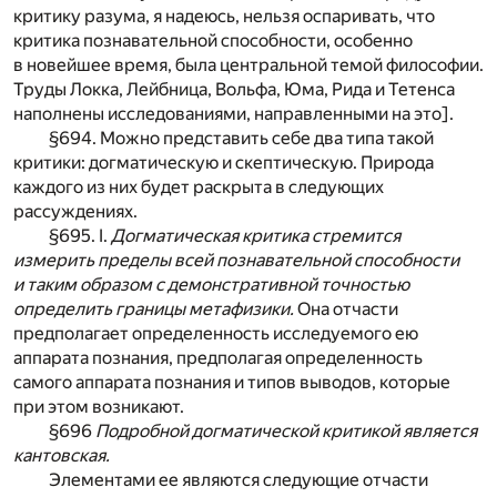
критику разума, я надеюсь, нельзя оспаривать, что
критика познавательной способности, особенно
в новейшее время, была центральной темой философии.
Труды Локка, Лейбница, Вольфа, Юма, Рида и Тетенса
наполнены исследованиями, направленными на это].
§694. Можно представить себе два типа такой
критики: догматическую и скептическую. Природа
каждого из них будет раскрыта в следующих
рассуждениях.
§695. I.
Догматическая критика стремится
измерить пределы всей познавательной способности
и таким образом с демонстративной точностью
определить границы метафизики.
Она отчасти
предполагает определенность исследуемого ею
аппарата познания, предполагая определенность
самого аппарата познания и типов выводов, которые
при этом возникают.
§696
Подробной догматической критикой является
кантовская.
Элементами ее являются следующие отчасти