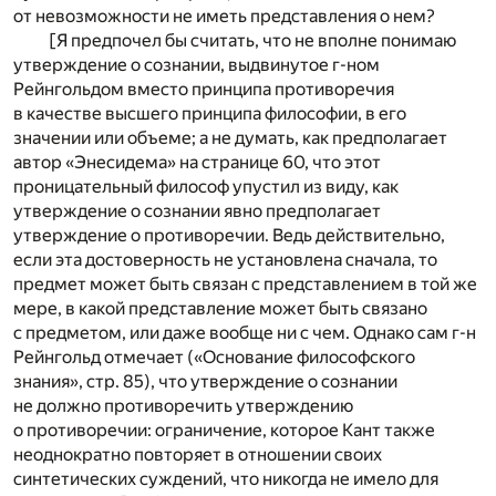
от невозможности не иметь представления о нем?
[Я предпочел бы считать, что не вполне понимаю
утверждение о сознании, выдвинутое г-ном
Рейнгольдом вместо принципа противоречия
в качестве высшего принципа философии, в его
значении или объеме; а не думать, как предполагает
автор «Энесидема» на странице 60, что этот
проницательный философ упустил из виду, как
утверждение о сознании явно предполагает
утверждение о противоречии. Ведь действительно,
если эта достоверность не установлена сначала, то
предмет может быть связан с представлением в той же
мере, в какой представление может быть связано
с предметом, или даже вообще ни с чем. Однако сам г-н
Рейнгольд отмечает («Основание философского
знания», стр. 85), что утверждение о сознании
не должно противоречить утверждению
о противоречии: ограничение, которое Кант также
неоднократно повторяет в отношении своих
синтетических суждений, что никогда не имело для