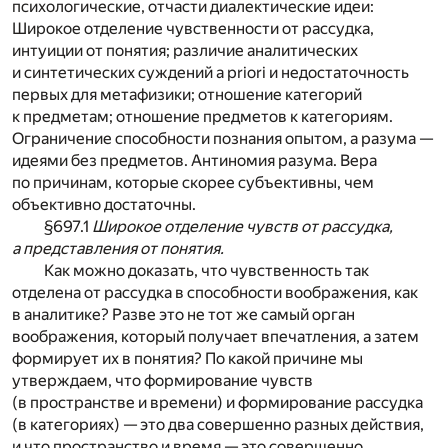
психологические, отчасти диалектические идеи:
Широкое отделение чувственности от рассудка,
интуиции от понятия; различие аналитических
и синтетических суждений a priori и недостаточность
первых для метафизики; отношение категорий
к предметам; отношение предметов к категориям.
Ограничение способности познания опытом, а разума —
идеями без предметов. Антиномия разума. Вера
по причинам, которые скорее субъективны, чем
объективно достаточны.
§697.1
Широкое отделение чувств от рассудка,
а представления от понятия.
Как можно доказать, что чувственность так
отделена от рассудка в способности воображения, как
в аналитике? Разве это не тот же самый орган
воображения, который получает впечатления, а затем
формирует их в понятия? По какой причине мы
утверждаем, что формирование чувств
(в пространстве и времени) и формирование рассудка
(в категориях) — это два совершенно разных действия,
и что пространство и время — это совершенно