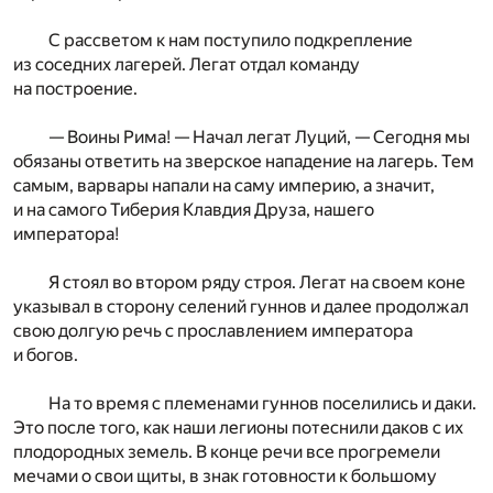
С рассветом к нам поступило подкрепление
из соседних лагерей. Легат отдал команду
на построение.
— Воины Рима! — Начал легат Луций, — Сегодня мы
обязаны ответить на зверское нападение на лагерь. Тем
самым, варвары напали на саму империю, а значит,
и на самого Тиберия Клавдия Друза, нашего
императора!
Я стоял во втором ряду строя. Легат на своем коне
указывал в сторону селений гуннов и далее продолжал
свою долгую речь с прославлением императора
и богов.
На то время с племенами гуннов поселились и даки.
Это после того, как наши легионы потеснили даков с их
плодородных земель. В конце речи все прогремели
мечами о свои щиты, в знак готовности к большому