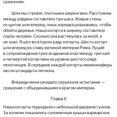
сражению.
Шли мы строем, плотными шеренгами. Расстояние
между рядами составляло три шага. Живые стены
из щитов шли вперед, лишь изредка разрываясь, чтобы
обойти деревья. Наша когорта в ширину составляла
сорок человек. Сколько она растянулась за мной, я
не знал. Я шел во втором ряду когорты. Шесть когорт
шли вперед во славу великой империи Рима. Луций
в сопровождении трех всадников ехал между третьей
и четвертой когортами на уровне шестого ряда
пехотинцев. В середине каждой когорты имажиниферы
несли штандарты легиона.
Впереди меня ожидало серьезное испытание —
сражение с объединившимся врагом империи.
Глава II
Наши когорты подходили к небольшой деревне гуннов.
За холмом показались соломенные крыши варварских