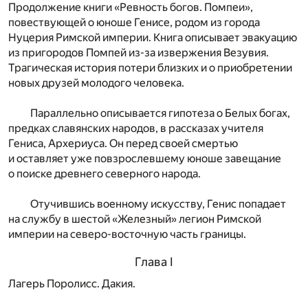
Продолжение книги «Ревность богов. Помпеи»,
повествующей о юноше Генисе, родом из города
Нуцерия Римской империи. Книга описывает эвакуацию
из пригородов Помпей из-за извержения Везувия.
Трагическая история потери близких и о приобретении
новых друзей молодого человека.
Параллельно описывается гипотеза о Белых богах,
предках славянских народов, в рассказах учителя
Гениса, Архериуса. Он перед своей смертью
и оставляет уже повзрослевшему юноше завещание
о поиске древнего северного народа.
Отучившись военному искусству, Генис попадает
на службу в шестой «Железный» легион Римской
империи на северо-восточную часть границы.
Глава I
Лагерь Поролисс. Дакия.