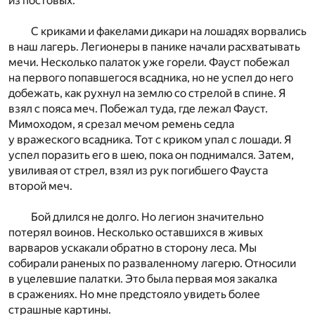
из постовых.
С криками и факелами дикари на лошадях ворвались
в наш лагерь. Легионеры в панике начали расхватывать
мечи. Несколько палаток уже горели. Фауст побежал
на первого попавшегося всадника, но не успел до него
добежать, как рухнул на землю со стрелой в спине. Я
взял с пояса меч. Побежал туда, где лежал Фауст.
Мимоходом, я срезал мечом ремень седла
у вражеского всадника. Тот с криком упал с лошади. Я
успел поразить его в шею, пока он поднимался. Затем,
увиливая от стрел, взял из рук погибшего Фауста
второй меч.
Бой длился не долго. Но легион значительно
потерял воинов. Несколько оставшихся в живых
варваров ускакали обратно в сторону леса. Мы
собирали раненых по разваленному лагерю. Относили
в уцелевшие палатки. Это была первая моя закалка
в сражениях. Но мне предстояло увидеть более
страшные картины.