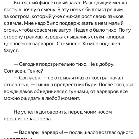
Был ясный фиолетовый закат. Разводящий менял
посты в ночную смену. В эту ночь я был смотрящим
за костром, который уже снижал рост своих языков
к земле. Мне надо было поддерживать в нем малый
огонь, чтобы совсем не затух. Неделю было тихо. По ту
сторону границы изредка слышались стуки топоров
дровосеков варваров. Стемнело. Ко мне подошел
Фауст.
— Сегодня подозрительно тихо. Не к добру.
Согласен, Генис?
— Согласен, — не отрывая глаз от костра, начал
отвечать я, — тишина предвестник бури. После того, как
вождь даков объединился с гуннами, от варваров все
можно ожидать в любой момент.
Не успел я договорить, перед моим носом
просвистела стрела.
— Варвары, варвары! — послышался возглас одного