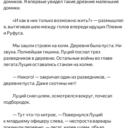
домиков. Я впервые увидел такие древние маленькие
домики.
«И как в них только возможно жить?» — размышлял
я, вытягивая шею между голов впереди идущих Плевия
и Руфуса.
Мы зашли строем на холм. Деревня была пуста. Ни
звука. Полнейшая тишина. Луций послал трех
разведчиков в деревню. Остальные войны во главе
легата Луция оставались станом на холме.
— Никого! — закричал один из разведчиков, —
деревня пуста. Даже скотины нет!
Луций снял шлем, осмотрелся вокруг, почесал
подбородок.
— Тут что-то хитрое, — Повернулся Луций
к младшему офицеру слева, — неспроста варвары
покинули деревню, — легат, надев шлем, объял