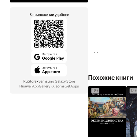
В приложении удобнее
...
Похожие книги
RuStore
·
Samsung Galaxy Store
Huawei AppGallery
·
Xiaomi GetApps