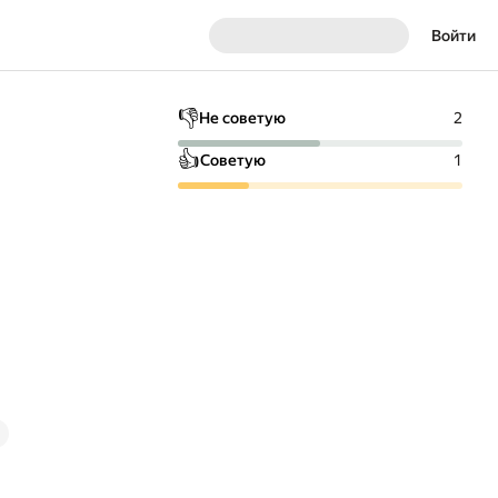
Войти
👎
Не советую
2
👍
Советую
1