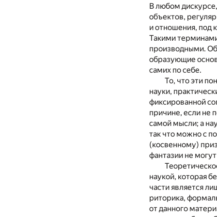
В любом дискурсе
объектов, регуляр
и отношения, под 
Такими терминами 
производными. Об
образующие основ
самих по себе.
То, что эти п
науки, практическ
фиксированной сог
причине, если не 
самой мысли; а на
так что можно с п
(косвенному) приз
фантазии не могут
Теоретическое
наукой, которая б
части является ли
риторика, формаль
от данного матери