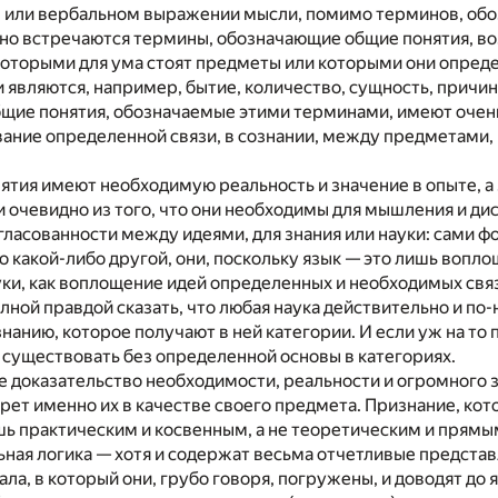
, или вербальном выражении мысли, помимо терминов, обо
но встречаются термины, обозначающие общие понятия, во
которыми для ума стоят предметы или которыми они опреде
являются, например, бытие, количество, сущность, причина,
щие понятия, обозначаемые этими терминами, имеют очень 
ание определенной связи, в сознании, между предметами, 
онятия имеют необходимую реальность и значение в опыте,
и очевидно из того, что они необходимы для мышления и дис
ласованности между идеями, для знания или науки: сами ф
по какой-либо другой, они, поскольку язык — это лишь воп
уки, как воплощение идей определенных и необходимых свя
олной правдой сказать, что любая наука действительно и п
нанию, которое получают в ней категории. И если уж на то
 существовать без определенной основы в категориях.
 доказательство необходимости, реальности и огромного 
ерет именно их в качестве своего предмета. Признание, кот
шь практическим и косвенным, а не теоретическим и прямы
ная логика — хотя и содержат весьма отчетливые представ
ала, в который они, грубо говоря, погружены, и доводят до