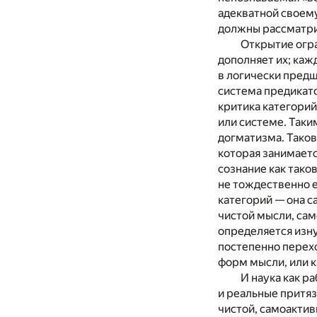
адекватной своему
должны рассматри
Открытие огра
дополняет их; каж
в логически предш
система предикато
критика категорий
или системе. Таки
догматизма. Таков
которая занимаетс
сознание как тако
не тождественно е
категорий — она с
чистой мысли, сам
определяется изну
постепенно перехо
форм мысли, или к
И наука как р
и реальные притяз
чистой, самоактив