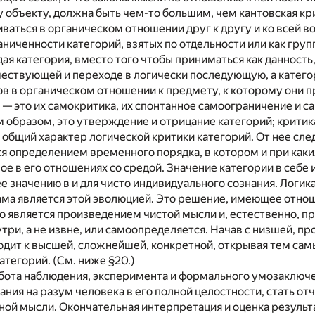
 объекту, должна быть чем-то большим, чем кантовская кри
ваться в органическом отношении друг к другу и ко всей 
ниченности категорий, взятых по отдельности или как груп
дая категория, вместо того чтобы приниматься как данност
ествующей и переходе в логически последующую, а катего
в в органическом отношении к предмету, к которому они 
 — это их самокритика, их спонтанное самоограничение и 
м образом, это утверждение и отрицание категорий; крити
 общий характер логической критики категорий. От нее сле
я определением временного порядка, в котором и при каки
вое в его отношениях со средой. Значение категории в себе
е значению в и для чисто индивидуального сознания. Логи
ама является этой эволюцией. Это решение, имеющее отно
о является произведением чистой мысли и, естественно, пр
три, а не извне, или самоопределяется. Начав с низшей, п
дит к высшей, сложнейшей, конкретной, открывая тем самы
атегорий. (См. ниже §20.)
абота наблюдения, эксперимента и формального умозаключе
ания на разум человека в его полной целостности, стать 
ной мысли. Окончательная интерпретация и оценка результа