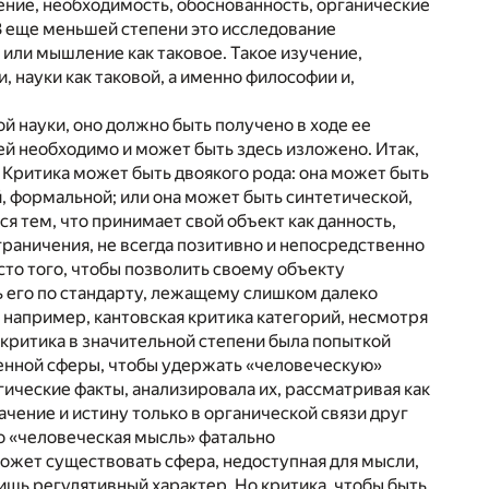
дение, необходимость, обоснованность, органические
 В еще меньшей степени это исследование
 или мышление как таковое. Такое изучение,
и, науки как таковой, а именно философии и,
й науки, оно должно быть получено в ходе ее
ей необходимо и может быть здесь изложено. Итак,
й. Критика может быть двоякого рода: она может быть
, формальной; или она может быть синтетической,
я тем, что принимает свой объект как данность,
граничения, не всегда позитивно и непосредственно
то того, чтобы позволить своему объекту
ь его по стандарту, лежащему слишком далеко
, например, кантовская критика категорий, несмотря
 критика в значительной степени была попыткой
енной сферы, чтобы удержать «человеческую»
ические факты, анализировала их, рассматривая как
чение и истину только в органической связи друг
то «человеческая мысль» фатально
ожет существовать сфера, недоступная для мысли,
лишь регулятивный характер. Но критика, чтобы быть