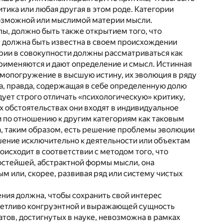
тика или любая другая в этом роде. Категории
возможной или мыслимой материи мысли.
пы, должно быть также открытием того, что
ь, должна быть известна в своем происхождении
рии в совокупности должны рассматриваться как
применяются и дают определение и смысл. Истинная
самопогружение в высшую истину, их эволюция в ряду
ка, правда, содержащая в себе определенную долю
дует строго отличать «психологическую» критику,
х обстоятельствах они входят в индивидуальное
 и по отношению к другим категориям как таковым
ка, таким образом, есть решение проблемы эволюции
шение исключительно к деятельности или объектам
оисходит в соответствии с методом того, что
ростейшей, абстрактной формы мысли, она
м или, скорее, развивая ряд или систему чистых
ния должна, чтобы сохранить свой интерес
отчетливо конгруэнтной и выражающей сущность
тов, достигнутых в науке, невозможна в рамках