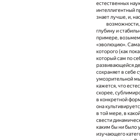
естественных наук
интеллигентный пр
знает лучше, и, н
возможности, 
глубину и стабиль
примере, возьмем
«эволюцию». Самая
которого (как пок
который сам по се
развивающейся де
сохраняет в себе 
умозрительной мыс
кажется, что есте
скорее, сублимиро
в конкретной форм
она культивируетс
в той мере, в как
свести динамическ
каким бы ни было 
изучающего катего