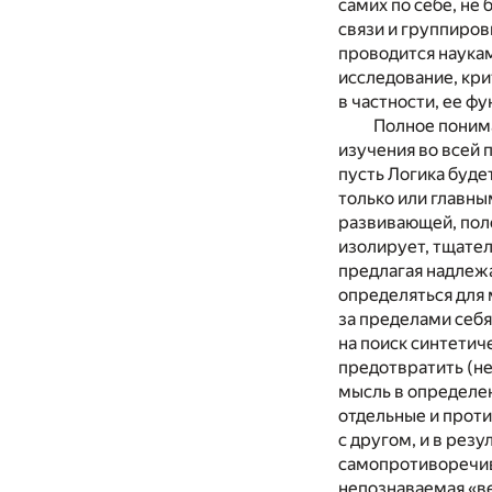
самих по себе, не
связи и группиров
проводится наукам
исследование, крит
в частности, ее ф
Полное понима
изучения во всей 
пусть Логика буде
только или главны
развивающей, поло
изолирует, тщател
предлагая надлежа
определяться для 
за пределами себя
на поиск синтетич
предотвратить (н
мысль в определен
отдельные и проти
с другом, и в рез
самопротиворечив
непознаваемая «ве