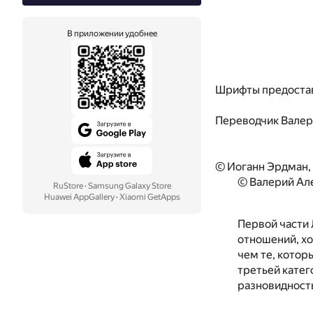
В приложении удобнее
Шрифты предоста
Переводчик
Валер
© Иоганн Эрдман,
© Валерий Ал
RuStore
·
Samsung Galaxy Store
Huawei AppGallery
·
Xiaomi GetApps
Первой части 
отношений, хо
чем те, котор
третьей катег
разновидност