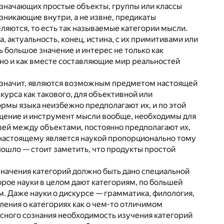
значающих простые объекты, группы или классы
зникающие внутри, а не извне, предикаты
ляются, то есть так называемые категории мысли.
 актуальность, конец, истина, с их примитивами или
большое значение и интерес не только как
но и как вместе составляющие мир реальностей
 а значит, являются возможным предметом настоящей
курса как такового, для объективной или
ормы языка неизбежно предполагают их, и по этой
лощение и инструмент мысли вообще, необходимы для
зей между объектами, постоянно предполагают их,
о-настоящему является наукой пропорционально тому
 пошло — стоит заметить, что продукты простой
значения категорий должно быть дано специальной
орое науки в целом дают категориям, по большей
м. Даже науки о дискурсе — грамматика, филология,
ления о категориях как о чем-то отличимом
 ясного сознания необходимость изучения категорий