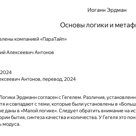
Иоганн Эрдман
Основы логики и метаф
влены компанией «ПараТайп»
ий Алексеевич Антонов
 2024
ексеевич Антонов, перевод, 2024
Логики Эрдманн согласен с Гегелем. Различия, установле
тя и совпадают с теми, которые были установлены в «Больш
ые даны в «Малой логике». Следует обратить внимание на 
ории бытия, синтеза качества и количества. У Гегеля это п
ь модуса.