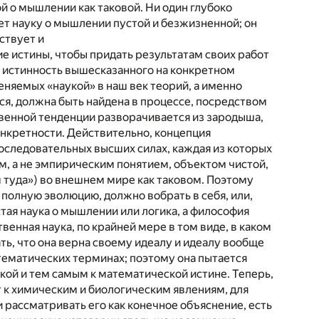
ой о мышлении как таковой. Ни один глубоко
ет науку о мышлении пустой и безжизненной; он
ствует и
е истины, чтобы придать результатам своих работ
ь истинность вышесказанного на конкретном
няемых «наукой» в наш век теорий, а именно
я, должна быть найдена в процессе, посредством
твенной тенденции разворачивается из зародыша,
онкретности. Действительно, концепция
оследовательных высших силах, каждая из которых
м, а не эмпирическим понятием, объектом чистой,
 туда») во внешнем мире как таковом. Поэтому
 полную эволюцию, должно вобрать в себя, или,
стая наука о мышлении или логика, а философия
енная наука, по крайней мере в том виде, в каком
ть, что она верна своему идеалу и идеалу вообще
атематических терминах; поэтому она пытается
кой и тем самым к математической истине. Теперь,
 к химическим и биологическим явлениям, для
 рассматривать его как конечное объяснение, есть