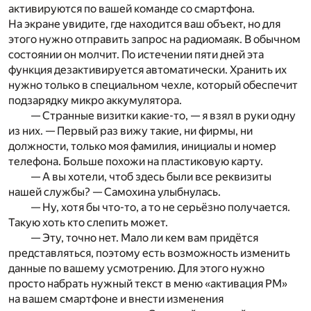
активируются по вашей команде со смартфона.
На экране увидите, где находится ваш объект, но для
этого нужно отправить запрос на радиомаяк. В обычном
состоянии он молчит. По истечении пяти дней эта
функция дезактивируется автоматически. Хранить их
нужно только в специальном чехле, который обеспечит
подзарядку микро аккумулятора.
— Странные визитки какие-то, — я взял в руки одну
из них. — Первый раз вижу такие, ни фирмы, ни
должности, только моя фамилия, инициалы и номер
телефона. Больше похожи на пластиковую карту.
— А вы хотели, чтоб здесь были все реквизиты
нашей службы? — Самохина улыбнулась.
— Ну, хотя бы что-то, а то не серьёзно получается.
Такую хоть кто слепить может.
— Эту, точно нет. Мало ли кем вам придётся
представляться, поэтому есть возможность изменить
данные по вашему усмотрению. Для этого нужно
просто набрать нужный текст в меню «активация РМ»
на вашем смартфоне и внести изменения