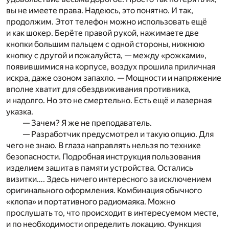
вы не имеете права. Надеюсь, это понятно. И так,
продолжим. Этот телефон можно использовать ещё
и как шокер. Берёте правой рукой, нажимаете две
кнопки большим пальцем с одной стороны, нижнюю
кнопку с другой и пожалуйста, — между «рожками»,
появившимися на корпусе, воздух прошила приличная
искра, даже озоном запахло. — Мощности и напряжение
вполне хватит для обездвиживания противника,
и надолго. Но это не смертельно. Есть ещё и лазерная
указка.
— Зачем? Я же не преподаватель.
— Разработчик предусмотрел и такую опцию. Для
чего не знаю. В глаза направлять нельзя по технике
безопасности. Подробная инструкция пользования
изделием зашита в памяти устройства. Остались
визитки…. Здесь ничего интересного за исключением
оригинального оформления. Комбинация обычного
«клопа» и портативного радиомаяка. Можно
прослушать то, что происходит в интересуемом месте,
и по необходимости определить локацию. Функция