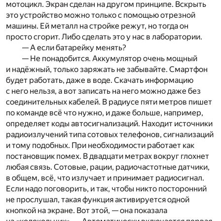
мотоцикл. Экран сделан на другом принципе. Вскрыть
это устройство можно только с помощью отрезной
машины. Ей металл на стройке режут, но тогда он
просто сгорит. Либо сделать это у нас в лаборатории.
— А если батарейку менять?
— Не понадобится. Аккумулятор очень мощный
и надёжный, только заряжать не забывайте. Смартфон
будет работать, даже в воде. Скачать информацию
с него нельзя, а вот записать на него можно даже без
соединительных кабелей. В радиусе пяти метров пишет
по команде всё что нужно, и даже больше, например,
определяет коды автосигнализаций. Находит источники
радиоизлучений типа сотовых телефонов, сигнализаций
и тому подобных. При необходимости работает как
постановщик помех. В двадцати метрах вокруг глохнет
любая связь. Сотовые, рации, радиочастотные датчики,
в общем, всё, что излучает и принимает радиосигнал.
Если надо поговорить, и так, чтобы никто посторонний
не прослушал, такая функция активируется одной
кнопкой на экране. Вот этой, — она показала