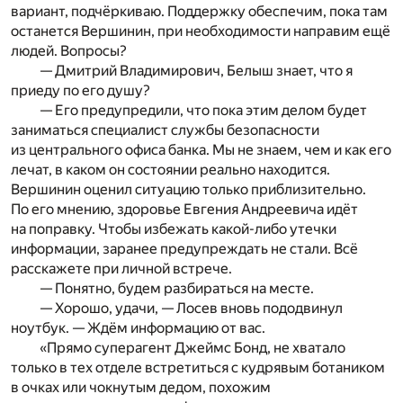
вариант, подчёркиваю. Поддержку обеспечим, пока там
останется Вершинин, при необходимости направим ещё
людей. Вопросы?
— Дмитрий Владимирович, Белыш знает, что я
приеду по его душу?
— Его предупредили, что пока этим делом будет
заниматься специалист службы безопасности
из центрального офиса банка. Мы не знаем, чем и как его
лечат, в каком он состоянии реально находится.
Вершинин оценил ситуацию только приблизительно.
По его мнению, здоровье Евгения Андреевича идёт
на поправку. Чтобы избежать какой-либо утечки
информации, заранее предупреждать не стали. Всё
расскажете при личной встрече.
— Понятно, будем разбираться на месте.
— Хорошо, удачи, — Лосев вновь пододвинул
ноутбук. — Ждём информацию от вас.
«Прямо суперагент Джеймс Бонд, не хватало
только в тех отделе встретиться с кудрявым ботаником
в очках или чокнутым дедом, похожим