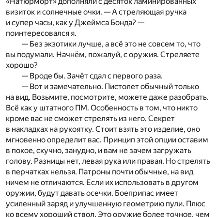
«Натюрморт» дополняли с десяток ламинированных
визиток и солнечные очки. — А стреляющая ручка
и супер часы, как у Джеймса Бонда? —
поинтересовался я.
— Без экзотики лучше, а всё это не совсем то, что
вы подумали. Начнём, пожалуй, с оружия. Стреляете
хорошо?
— Вроде бы. Зачёт сдал с первого раза.
— Вот и замечательно. Пистолет обычный только
на вид. Возьмите, посмотрите, можете даже разобрать.
Всё как у штатного ПМ. Особенность в том, что никто
кроме вас не сможет стрелять из него. Секрет
в накладках на рукоятку. Стоит взять это изделие, оно
мгновенно определит вас. Принцип этой опции оставим
в покое, скучно, занудно, и вам не зачем загружать
голову. Разницы нет, левая рука или правая. Но стрелять
в перчатках нельзя. Патроны почти обычные, на вид
ничем не отличаются. Если их использовать в другом
оружии, будут давать осечки. Боеприпас имеет
усиленный заряд и улучшенную геометрию пули. Плюс
ко всему хороший ствол. Это оружие более точное, чем