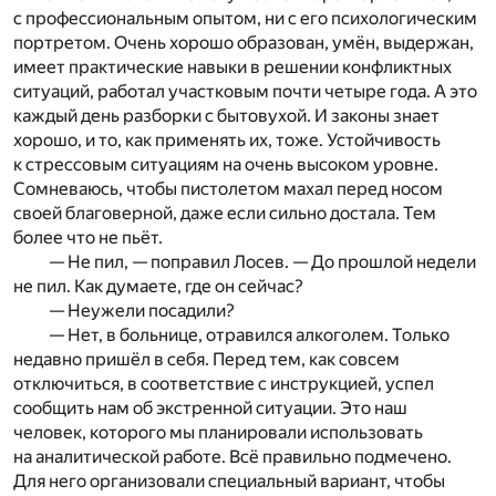
с профессиональным опытом, ни с его психологическим
портретом. Очень хорошо образован, умён, выдержан,
имеет практические навыки в решении конфликтных
ситуаций, работал участковым почти четыре года. А это
каждый день разборки с бытовухой. И законы знает
хорошо, и то, как применять их, тоже. Устойчивость
к стрессовым ситуациям на очень высоком уровне.
Сомневаюсь, чтобы пистолетом махал перед носом
своей благоверной, даже если сильно достала. Тем
более что не пьёт.
— Не пил, — поправил Лосев. — До прошлой недели
не пил. Как думаете, где он сейчас?
— Неужели посадили?
— Нет, в больнице, отравился алкоголем. Только
недавно пришёл в себя. Перед тем, как совсем
отключиться, в соответствие с инструкцией, успел
сообщить нам об экстренной ситуации. Это наш
человек, которого мы планировали использовать
на аналитической работе. Всё правильно подмечено.
Для него организовали специальный вариант, чтобы