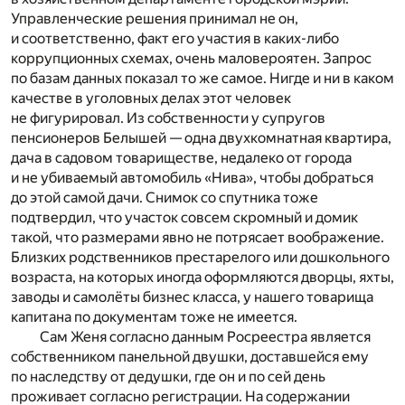
Управленческие решения принимал не он,
и соответственно, факт его участия в каких-либо
коррупционных схемах, очень маловероятен. Запрос
по базам данных показал то же самое. Нигде и ни в каком
качестве в уголовных делах этот человек
не фигурировал. Из собственности у супругов
пенсионеров Белышей — одна двухкомнатная квартира,
дача в садовом товариществе, недалеко от города
и не убиваемый автомобиль «Нива», чтобы добраться
до этой самой дачи. Снимок со спутника тоже
подтвердил, что участок совсем скромный и домик
такой, что размерами явно не потрясает воображение.
Близких родственников престарелого или дошкольного
возраста, на которых иногда оформляются дворцы, яхты,
заводы и самолёты бизнес класса, у нашего товарища
капитана по документам тоже не имеется.
Сам Женя согласно данным Росреестра является
собственником панельной двушки, доставшейся ему
по наследству от дедушки, где он и по сей день
проживает согласно регистрации. На содержании