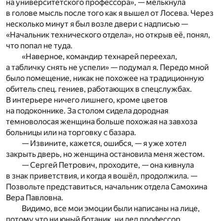
на университетского профессора», — мелькнула
в голове мысль после того как я вышел от Лосева. Через
несколько минут я был возле двери с надписью —
«Начальник технического отдела», но открыв её, понял,
что попал не туда.
«Наверное, командир технарей переехал,
а табличку снять не успели» — подумал я. Передо мной
было помещение, никак не похожее на традиционную
обитель спец. гениев, работающих в спецслужбах.
В интерьере ничего лишнего, кроме цветов
на подоконнике. За столом сидела дородная
темноволосая женщина больше похожая на завхоза
больницы или на торговку с базара.
— Извините, кажется, ошибся, — я уже хотел
закрыть дверь, но женщина остановила меня жестом.
— Сергей Петрович, проходите, — она кивнула
в знак приветствия, и когда я вошёл, продолжила. —
Позвольте представиться, начальник отдела Самохина
Вера Павловна.
Видимо, все мои эмоции были написаны на лице,
потому что ни юный ботаник, ни дед профессор