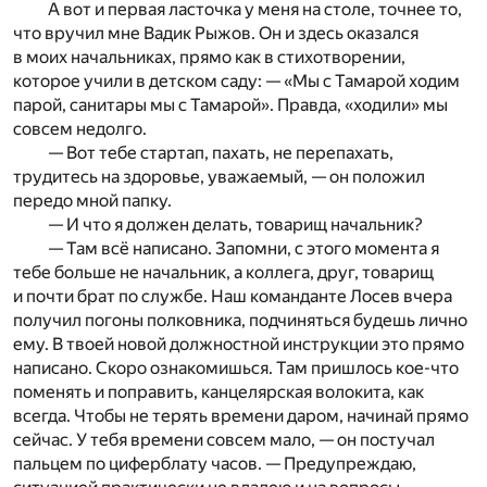
А вот и первая ласточка у меня на столе, точнее то,
что вручил мне Вадик Рыжов. Он и здесь оказался
в моих начальниках, прямо как в стихотворении,
которое учили в детском саду: — «Мы с Тамарой ходим
парой, санитары мы с Тамарой». Правда, «ходили» мы
совсем недолго.
— Вот тебе стартап, пахать, не перепахать,
трудитесь на здоровье, уважаемый, — он положил
передо мной папку.
— И что я должен делать, товарищ начальник?
— Там всё написано. Запомни, с этого момента я
тебе больше не начальник, а коллега, друг, товарищ
и почти брат по службе. Наш команданте Лосев вчера
получил погоны полковника, подчиняться будешь лично
ему. В твоей новой должностной инструкции это прямо
написано. Скоро ознакомишься. Там пришлось кое-что
поменять и поправить, канцелярская волокита, как
всегда. Чтобы не терять времени даром, начинай прямо
сейчас. У тебя времени совсем мало, — он постучал
пальцем по циферблату часов. — Предупреждаю,