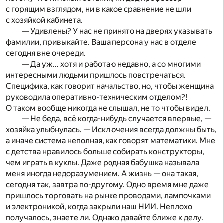
с горящим взглядом, ни в какое сравнение не шли
с хозяйкой кабинета.
— Удивлены? У нас не принято на дверях указывать
фамилии, привыкайте. Ваша персона у нас в отделе
сегодня вне очереди.
— Да уж… хотя и работаю недавно, а со многими
интересными людьми пришлось повстречаться.
Специфика, как говорит начальство, но, чтобы женщина
руководила оперативно-техническим отделом?!
О таком вообще никогда не слышал, не то чтобы видел.
— Не беда, всё когда-нибудь случается впервые, —
хозяйка улыбнулась. — Исключения всегда должны быть,
а иначе система неполная, как говорят математики. Мне
с детства нравилось больше собирать конструкторы,
чем играть в куклы. Даже родная бабушка называла
меня иногда недоразумением. А жизнь — она такая,
сегодня так, завтра по-другому. Одно время мне даже
пришлось торговать на рынке проводами, лампочками
и электроникой, когда закрыли наш НИИ. Неплохо
получалось, знаете ли. Однако давайте ближе к делу.