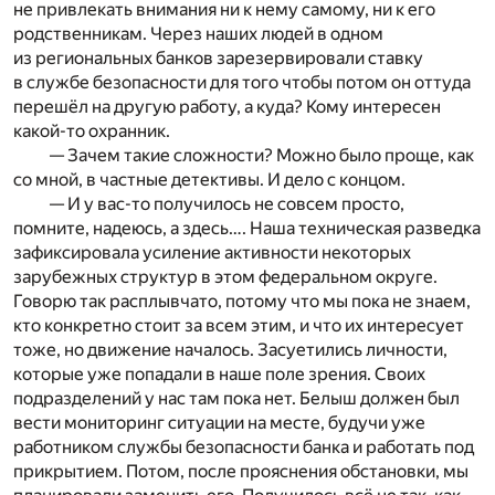
не привлекать внимания ни к нему самому, ни к его
родственникам. Через наших людей в одном
из региональных банков зарезервировали ставку
в службе безопасности для того чтобы потом он оттуда
перешёл на другую работу, а куда? Кому интересен
какой-то охранник.
— Зачем такие сложности? Можно было проще, как
со мной, в частные детективы. И дело с концом.
— И у вас-то получилось не совсем просто,
помните, надеюсь, а здесь…. Наша техническая разведка
зафиксировала усиление активности некоторых
зарубежных структур в этом федеральном округе.
Говорю так расплывчато, потому что мы пока не знаем,
кто конкретно стоит за всем этим, и что их интересует
тоже, но движение началось. Засуетились личности,
которые уже попадали в наше поле зрения. Своих
подразделений у нас там пока нет. Белыш должен был
вести мониторинг ситуации на месте, будучи уже
работником службы безопасности банка и работать под
прикрытием. Потом, после прояснения обстановки, мы