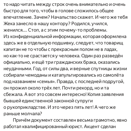
то надо читать между строк очень внимательно и очень
быстро для того, чтобы в голове сложилось общее
впечатление. Зачем? Начальство скажет. И чего же тебя
Жека занесло в нашу контору? Родился, учился,
женился…. Стоп, а с этим почему-то проблемы.
Из конфиденциальной информации, которая оформлена
здесь же в отдельную подшивку, следует, что товарищ
капитан не то чтобы с прекрасным полом не в ладах,
но как-то не срастается у человека. Один раз разведён
официально, и ещё три гражданских брака, оказались
неудачными. Год, от силы два, и верные спутницы жизни
собирали чемоданы и катапультировались из самолёта
под названием «семья». Правда, с последней подругой,
он прожил около трёх лет. Почти рекорд, но и та
сбежала. А вот это совсем интересно! Копия заявления
бывшей единственной законной супруги
о рукоприкладстве. И это через пять лет! А чего же
раньше молчала?
Причём документ составлен весьма грамотно, явно
работал квалифицированный юрист. Акцент сделан