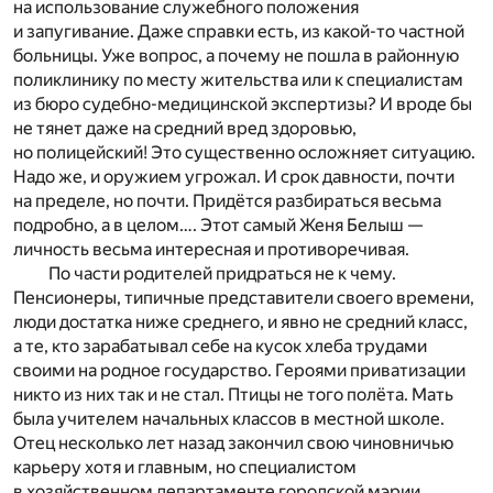
на использование служебного положения
и запугивание. Даже справки есть, из какой-то частной
больницы. Уже вопрос, а почему не пошла в районную
поликлинику по месту жительства или к специалистам
из бюро судебно-медицинской экспертизы? И вроде бы
не тянет даже на средний вред здоровью,
но полицейский! Это существенно осложняет ситуацию.
Надо же, и оружием угрожал. И срок давности, почти
на пределе, но почти. Придётся разбираться весьма
подробно, а в целом…. Этот самый Женя Белыш —
личность весьма интересная и противоречивая.
По части родителей придраться не к чему.
Пенсионеры, типичные представители своего времени,
люди достатка ниже среднего, и явно не средний класс,
а те, кто зарабатывал себе на кусок хлеба трудами
своими на родное государство. Героями приватизации
никто из них так и не стал. Птицы не того полёта. Мать
была учителем начальных классов в местной школе.
Отец несколько лет назад закончил свою чиновничью
карьеру хотя и главным, но специалистом
в хозяйственном департаменте городской мэрии.