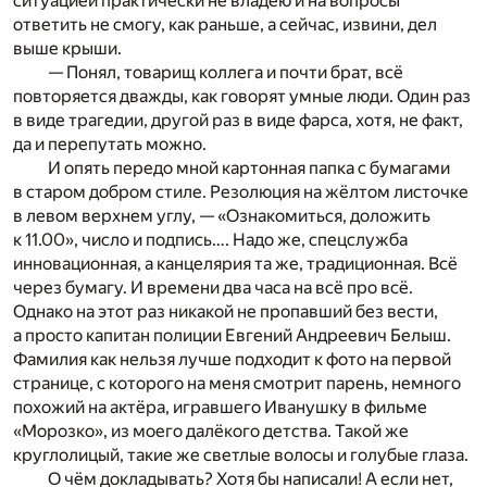
ситуацией практически не владею и на вопросы
ответить не смогу, как раньше, а сейчас, извини, дел
выше крыши.
— Понял, товарищ коллега и почти брат, всё
повторяется дважды, как говорят умные люди. Один раз
в виде трагедии, другой раз в виде фарса, хотя, не факт,
да и перепутать можно.
И опять передо мной картонная папка с бумагами
в старом добром стиле. Резолюция на жёлтом листочке
в левом верхнем углу, — «Ознакомиться, доложить
к 11.00», число и подпись…. Надо же, спецслужба
инновационная, а канцелярия та же, традиционная. Всё
через бумагу. И времени два часа на всё про всё.
Однако на этот раз никакой не пропавший без вести,
а просто капитан полиции Евгений Андреевич Белыш.
Фамилия как нельзя лучше подходит к фото на первой
странице, с которого на меня смотрит парень, немного
похожий на актёра, игравшего Иванушку в фильме
«Морозко», из моего далёкого детства. Такой же
круглолицый, такие же светлые волосы и голубые глаза.
О чём докладывать? Хотя бы написали! А если нет,