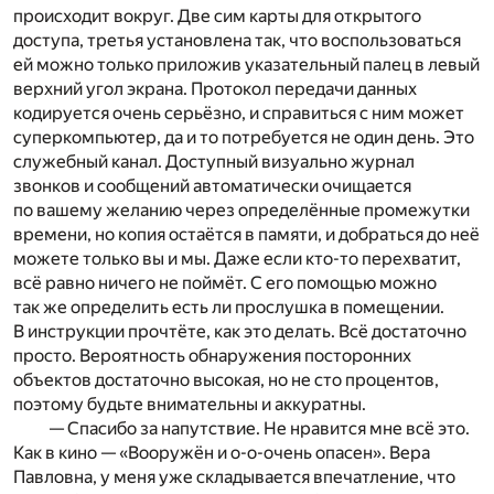
происходит вокруг. Две сим карты для открытого
доступа, третья установлена так, что воспользоваться
ей можно только приложив указательный палец в левый
верхний угол экрана. Протокол передачи данных
кодируется очень серьёзно, и справиться с ним может
суперкомпьютер, да и то потребуется не один день. Это
служебный канал. Доступный визуально журнал
звонков и сообщений автоматически очищается
по вашему желанию через определённые промежутки
времени, но копия остаётся в памяти, и добраться до неё
можете только вы и мы. Даже если кто-то перехватит,
всё равно ничего не поймёт. С его помощью можно
так же определить есть ли прослушка в помещении.
В инструкции прочтёте, как это делать. Всё достаточно
просто. Вероятность обнаружения посторонних
объектов достаточно высокая, но не сто процентов,
поэтому будьте внимательны и аккуратны.
— Спасибо за напутствие. Не нравится мне всё это.
Как в кино — «Вооружён и о-о-очень опасен». Вера
Павловна, у меня уже складывается впечатление, что