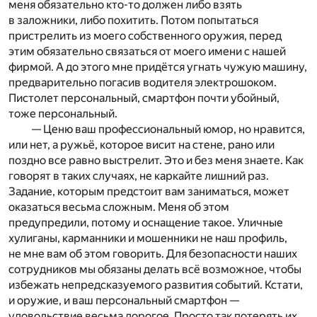
меня обязательно кто-то должен либо взять
в заложники, либо похитить. Потом попытаться
пристрелить из моего собственного оружия, перед
этим обязательно связаться от моего имени с нашей
фирмой. А до этого мне придётся угнать чужую машину,
предварительно погасив водителя электрошоком.
Пистолет персональный, смартфон почти убойный,
тоже персональный.
— Ценю ваш профессиональный юмор, но нравится,
или нет, а ружьё, которое висит на стене, рано или
поздно все равно выстрелит. Это и без меня знаете. Как
говорят в таких случаях, не каркайте лишний раз.
Задание, которым предстоит вам заниматься, может
оказаться весьма сложным. Меня об этом
предупредили, потому и оснащение такое. Уличные
хулиганы, карманники и мошенники не наш профиль,
не мне вам об этом говорить. Для безопасности наших
сотрудников мы обязаны делать всё возможное, чтобы
избежать непредсказуемого развития событий. Кстати,
и оружие, и ваш персональный смартфон —
удовольствие весьма дорогое. Просто так потерять их,