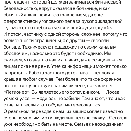
претендент, который должен заниматься финансовой
безопасностью, вдруг оказался в больнице, и как
обычный алкаш лежит с отравлением, да ещё
с перспективой уголовного дела за рукоприкладство?
Тут может потребоваться внешний аудит службы.
И потом, частнику с одной стороны сложнее, потому что
возможности ограничены, а с другой — свободы
больше. Техническую поддержку по своим каналам
обеспечим, насколько это будет необходимо. Мы
считаем, что знать о наших планах даже официальным
лицам пока не время. Утечка информации может только
навредить. Работа частного детектива — неплохая
крыша в любом случае. Тем более что такое охранное
агентство существует на самом деле, называется
«Легионер». Вы являетесь его сотрудником, — Лосев
усмехнулся. — Надеюсь, не забыли. Там знают, что и как
ответить, если кто-то будет интересоваться.
О реальном переводе к нам, из ваших коллег известно
очень немногим, и эти люди лишнего не скажут. Сегодня
уже необходимо быть на месте. Семья к неожиданным
командировкам готова?