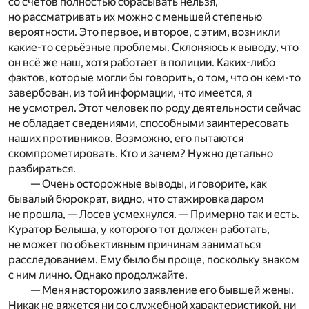
со счетов полностью сбрасывать нельзя,
но рассматривать их можно с меньшей степенью
вероятности. Это первое, и второе, с этим, возникли
какие-то серьёзные проблемы. Склоняюсь к выводу, что
он всё же наш, хотя работает в полиции. Каких-либо
фактов, которые могли бы говорить, о том, что он кем-то
завербован, из той информации, что имеется, я
не усмотрел. Этот человек по роду деятельности сейчас
не обладает сведениями, способными заинтересовать
наших противников. Возможно, его пытаются
скомпрометировать. Кто и зачем? Нужно детально
разбираться.
— Очень осторожные выводы, и говорите, как
бывалый бюрократ, видно, что стажировка даром
не прошла, — Лосев усмехнулся. — Примерно так и есть.
Куратор Белыша, у которого тот должен работать,
не может по объективным причинам заниматься
расследованием. Ему было бы проще, поскольку знаком
с ним лично. Однако продолжайте.
— Меня насторожило заявление его бывшей жены.
Никак не вяжется ни со служебной характеристикой, ни