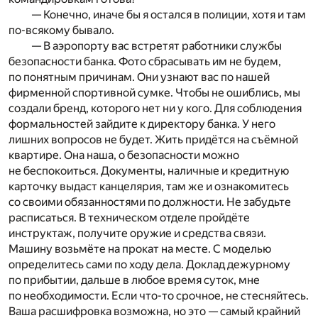
— Конечно, иначе бы я остался в полиции, хотя и там
по-всякому бывало.
— В аэропорту вас встретят работники службы
безопасности банка. Фото сбрасывать им не будем,
по понятным причинам. Они узнают вас по нашей
фирменной спортивной сумке. Чтобы не ошиблись, мы
создали бренд, которого нет ни у кого. Для соблюдения
формальностей зайдите к директору банка. У него
лишних вопросов не будет. Жить придётся на съёмной
квартире. Она наша, о безопасности можно
не беспокоиться. Документы, наличные и кредитную
карточку выдаст канцелярия, там же и ознакомитесь
со своими обязанностями по должности. Не забудьте
расписаться. В техническом отделе пройдёте
инструктаж, получите оружие и средства связи.
Машину возьмёте на прокат на месте. С моделью
определитесь сами по ходу дела. Доклад дежурному
по прибытии, дальше в любое время суток, мне
по необходимости. Если что-то срочное, не стесняйтесь.
Ваша расшифровка возможна, но это — самый крайний