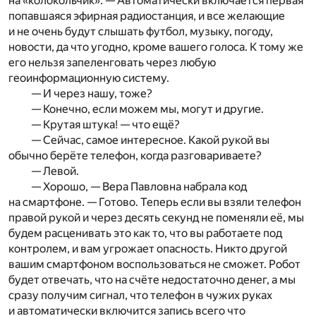
на «колокольчик». — Автоматически включается первая
попавшаяся эфирная радиостанция, и все желающие
и не очень будут слышать футбол, музыку, погоду,
новости, да что угодно, кроме вашего голоса. К тому же
его нельзя запеленговать через любую
геоинформационную систему.
— И через нашу, тоже?
— Конечно, если можем мы, могут и другие.
— Крутая штука! — что ещё?
— Сейчас, самое интересное. Какой рукой вы
обычно берёте телефон, когда разговариваете?
— Левой.
— Хорошо, — Вера Павловна набрала код
на смартфоне. — Готово. Теперь если вы взяли телефон
правой рукой и через десять секунд не поменяли её, мы
будем расценивать это как то, что вы работаете под
контролем, и вам угрожает опасность. Никто другой
вашим смартфоном воспользоваться не сможет. Робот
будет отвечать, что на счёте недостаточно денег, а мы
сразу получим сигнал, что телефон в чужих руках
и автоматически включится запись всего что