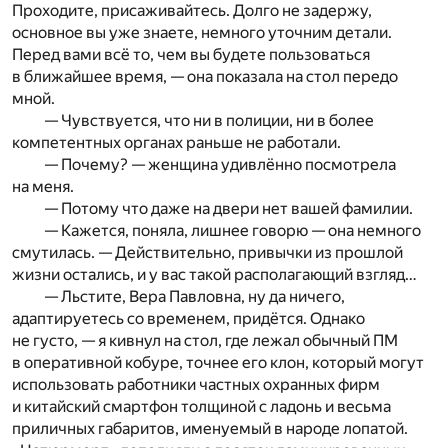
Проходите, присаживайтесь. Долго не задержу,
основное вы уже знаете, немного уточним детали.
Перед вами всё то, чем вы будете пользоваться
в ближайшее время, — она показала на стол передо
мной.
— Чувствуется, что ни в полиции, ни в более
компетентных органах раньше не работали.
— Почему? — женщина удивлённо посмотрела
на меня.
— Потому что даже на двери нет вашей фамилии.
— Кажется, поняла, лишнее говорю — она немного
смутилась. — Действительно, привычки из прошлой
жизни остались, и у вас такой располагающий взгляд…
— Льстите, Вера Павловна, ну да ничего,
адаптируетесь со временем, придётся. Однако
не густо, — я кивнул на стол, где лежал обычный ПМ
в оперативной кобуре, точнее его клон, который могут
использовать работники частных охранных фирм
и китайский смартфон толщиной с ладонь и весьма
приличных габаритов, именуемый в народе лопатой.