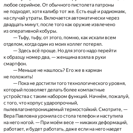
любое серийное. От обычного пистолета патроны
не подходят, хотя калибр тот же. Есть ещё и радиомаяк,
на случай утраты. Включается автоматически через
двадцать минут, после того как оружие извлечено
из оперативной кобуры.
— Тьфу, тьфу, от этого, помню, как искали всем
отделом, когда один из моих коллег потерял.
— Здесь всё проще. Но для этого надо перейти
к образцу номер два, — женщина взяла в руки
смартфон.
— Меньше не нашлось? Его же в карман
не положить!
— Пока не достигли того технологического уровня,
который позволяет делать более компактные
устройства с таким набором функций. Начнём, пожалуй,
с того, что корпус ударопрочный,
пылевлагонепроницаемый термостойкий. Смотрите, —
Вера Павловна уронила со стола телефон и наступила
на него ногой. — При моём весе — никаких деформаций,
работает, и будет работать, даже если на него наедет