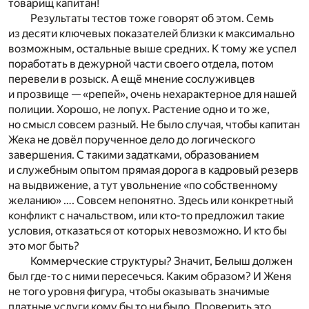
товарищ капитан!
Результаты тестов тоже говорят об этом. Семь
из десяти ключевых показателей близки к максимально
возможным, остальные выше средних. К тому же успел
поработать в дежурной части своего отдела, потом
перевели в розыск. А ещё мнение сослуживцев
и прозвище — «репей», очень нехарактерное для нашей
полиции. Хорошо, не лопух. Растение одно и то же,
но смысл совсем разный. Не было случая, чтобы капитан
Жека не довёл порученное дело до логического
завершения. С такими задатками, образованием
и служебным опытом прямая дорога в кадровый резерв
на выдвижение, а тут увольнение «по собственному
желанию» …. Совсем непонятно. Здесь или конкретный
конфликт с начальством, или кто-то предложил такие
условия, отказаться от которых невозможно. И кто бы
это мог быть?
Коммерческие структуры? Значит, Белыш должен
был где-то с ними пересечься. Каким образом? И Женя
не того уровня фигура, чтобы оказывать значимые
платные услуги кому бы то ни было. Проверить это