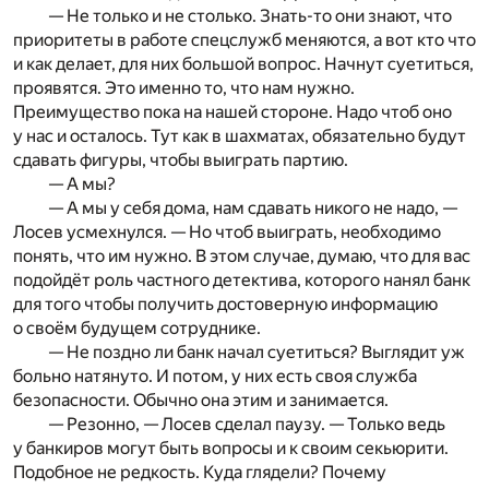
— Не только и не столько. Знать-то они знают, что
приоритеты в работе спецслужб меняются, а вот кто что
и как делает, для них большой вопрос. Начнут суетиться,
проявятся. Это именно то, что нам нужно.
Преимущество пока на нашей стороне. Надо чтоб оно
у нас и осталось. Тут как в шахматах, обязательно будут
сдавать фигуры, чтобы выиграть партию.
— А мы?
— А мы у себя дома, нам сдавать никого не надо, —
Лосев усмехнулся. — Но чтоб выиграть, необходимо
понять, что им нужно. В этом случае, думаю, что для вас
подойдёт роль частного детектива, которого нанял банк
для того чтобы получить достоверную информацию
о своём будущем сотруднике.
— Не поздно ли банк начал суетиться? Выглядит уж
больно натянуто. И потом, у них есть своя служба
безопасности. Обычно она этим и занимается.
— Резонно, — Лосев сделал паузу. — Только ведь
у банкиров могут быть вопросы и к своим секьюрити.
Подобное не редкость. Куда глядели? Почему