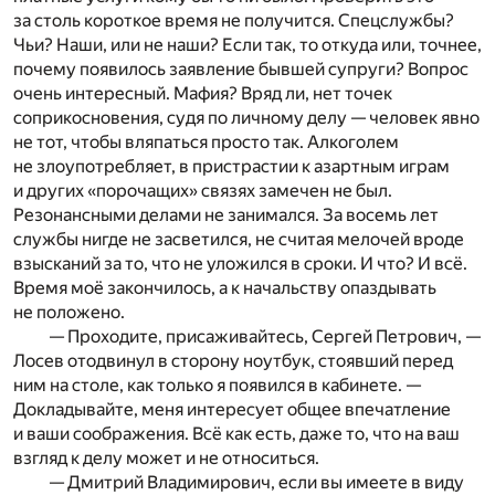
за столь короткое время не получится. Спецслужбы?
Чьи? Наши, или не наши? Если так, то откуда или, точнее,
почему появилось заявление бывшей супруги? Вопрос
очень интересный. Мафия? Вряд ли, нет точек
соприкосновения, судя по личному делу — человек явно
не тот, чтобы вляпаться просто так. Алкоголем
не злоупотребляет, в пристрастии к азартным играм
и других «порочащих» связях замечен не был.
Резонансными делами не занимался. За восемь лет
службы нигде не засветился, не считая мелочей вроде
взысканий за то, что не уложился в сроки. И что? И всё.
Время моё закончилось, а к начальству опаздывать
не положено.
— Проходите, присаживайтесь, Сергей Петрович, —
Лосев отодвинул в сторону ноутбук, стоявший перед
ним на столе, как только я появился в кабинете. —
Докладывайте, меня интересует общее впечатление
и ваши соображения. Всё как есть, даже то, что на ваш
взгляд к делу может и не относиться.
— Дмитрий Владимирович, если вы имеете в виду