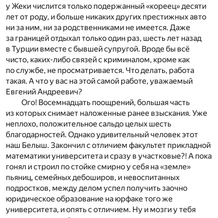
у Жеки числится только подержанный «кореец» десяти
лет от роду, и больше никаких других престижных авто
ни за ним, ни за родственниками не имеется. Даже
за границей отдыхал только один раз, шесть лет назад
в Турции вместе с бывшей супругой. Вроде бы всё
чисто, каких-либо связей с криминалом, кроме как
по службе, не просматривается. Что делать, работа
такая. А что у вас на этой самой работе, уважаемый
Евгений Андреевич?
Ого! Восемнадцать поощрений, большая часть
из которых снимает наложенные ранее взыскания. Уже
неплохо, положительное сальдо целых шесть
благодарностей. Однако удивительный человек этот
наш Белыш. Закончил с отличием факультет прикладной
математики университета и сразу в участковые?! А пока
гонял и строил по стойке смирно у себя на «земле»
пьяниц, семейных дебоширов, и невоспитанных
подростков, между делом успел получить заочно
юридическое образование на юрфаке того же
университета, и опять с отличием. Ну и мозги у тебя