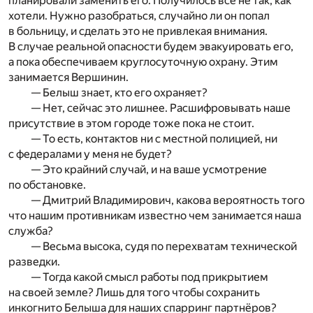
планировали заменить его. Получилось всё не так, как
хотели. Нужно разобраться, случайно ли он попал
в больницу, и сделать это не привлекая внимания.
В случае реальной опасности будем эвакуировать его,
а пока обеспечиваем круглосуточную охрану. Этим
занимается Вершинин.
— Белыш знает, кто его охраняет?
— Нет, сейчас это лишнее. Расшифровывать наше
присутствие в этом городе тоже пока не стоит.
— То есть, контактов ни с местной полицией, ни
с федералами у меня не будет?
— Это крайний случай, и на ваше усмотрение
по обстановке.
— Дмитрий Владимирович, какова вероятность того
что нашим противникам известно чем занимается наша
служба?
— Весьма высока, судя по перехватам технической
разведки.
— Тогда какой смысл работы под прикрытием
на своей земле? Лишь для того чтобы сохранить
инкогнито Белыша для наших спарринг партнёров?