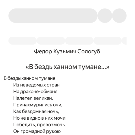
Федор Кузьмич Сологуб
«В бездыханном тумане…»
В бездыханном тумане,
Из неведомых стран
На драконе-обмане
Налетел великан.
Принахмурились очи,
Как бездомная ночь,
Но не видно в них мочи
Победить, превозмочь.
Он громадной рукою