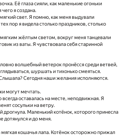
очка. Её глаза сияли, как маленькие огоньки
 чего я создана.
мягкий свет. Я помню, как меня выдували
 тех пор я видела столько праздников, столько
сь мягким жёлтым светом, вокруг меня танцевали
вик из ваты. Я чувствовала себя старинной
Словно волшебный ветерок пронёсся среди ветвей,
еглядываться, шуршать и тихонько смеяться.
 Слышала? Сегодня наши желания исполняются.
ки могут мечтать.
о всегда оставалась на месте, неподвижная. Я
енят сосульки на ветру.
й дрогнула. Маленький котёнок, которого принесла
е дотянулся и до меня.
ла мягкая кошачья лапа. Котёнок осторожно прижал