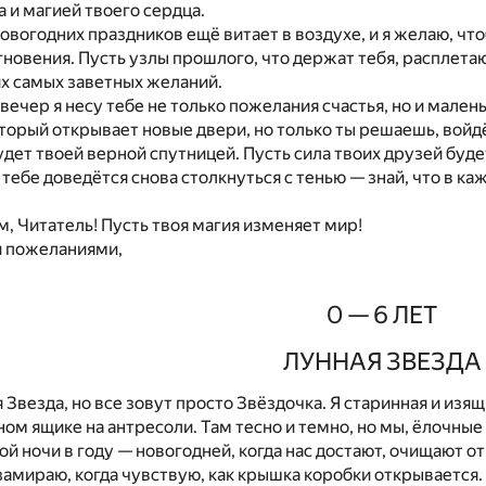
а и магией твоего сердца.
вогодних праздников ещё витает в воздухе, и я желаю, что
новения. Пусть узлы прошлого, что держат тебя, расплета
х самых заветных желаний.
 вечер я несу тебе не только пожелания счастья, но и мале
оторый открывает новые двери, но только ты решаешь, войд
удет твоей верной спутницей. Пусть сила твоих друзей буд
 тебе доведётся снова столкнуться с тенью — знай, что в к
, Читатель! Пусть твоя магия изменяет мир!
 пожеланиями,
0 — 6 ЛЕТ
ЛУННАЯ ЗВЕЗДА
 Звезда, но все зовут просто Звёздочка. Я старинная и из
ом ящике на антресоли. Там тесно и темно, но мы, ёлочны
й ночи в году — новогодней, когда нас достают, очищают о
замираю, когда чувствую, как крышка коробки открывается. 