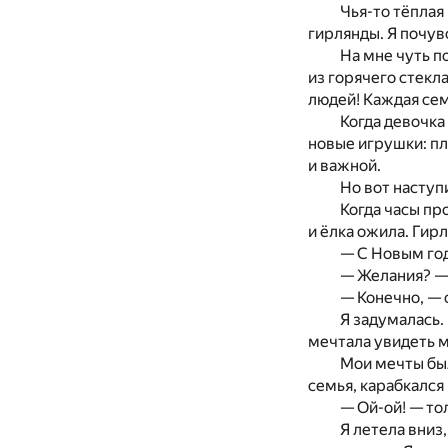
Чья-то тёплая 
гирлянды. Я почувс
На мне чуть п
из горячего стекла
людей! Каждая сем
Когда девочка
новые игрушки: пл
и важной.
Но вот наступ
Когда часы пр
и ёлка ожила. Гир
— С Новым год
— Желания? — 
— Конечно, — 
Я задумалась.
мечтала увидеть м
Мои мечты был
семья, карабкался 
— Ой-ой! — тол
Я летела вниз