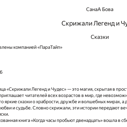
СанаА Бова
Скрижали Легенд и Ч
Сказки
влены компанией «ПараТайп»
26
ца «Скрижали Легенд и Чудес» — это магия, скрытая в прос
приглашает читателей всех возрастов в мир, где невозмо
то яркие сказки о храбрости, дружбе и волшебных мирах, а 
любви и судьбе. Словно скрижали, эти истории передают 
иски.
ованная книга «Когда часы пробьют двенадцать» вошла в сб