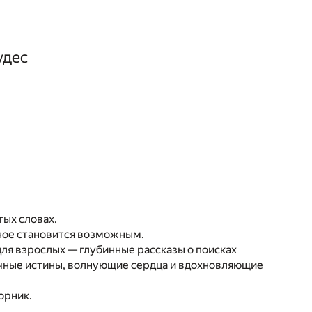
удес
тых словах.
жное становится возможным.
для взрослых — глубинные рассказы о поисках
вечные истины, волнующие сердца и вдохновляющие
орник.