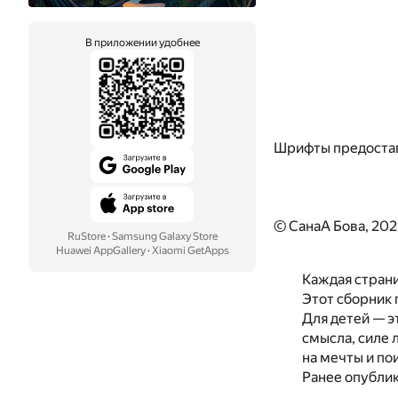
В приложении удобнее
Шрифты предоста
© СанаА Бова, 20
RuStore
·
Samsung Galaxy Store
Huawei AppGallery
·
Xiaomi GetApps
Каждая страни
Этот сборник 
Для детей — э
смысла, силе 
на мечты и по
Ранее опублик