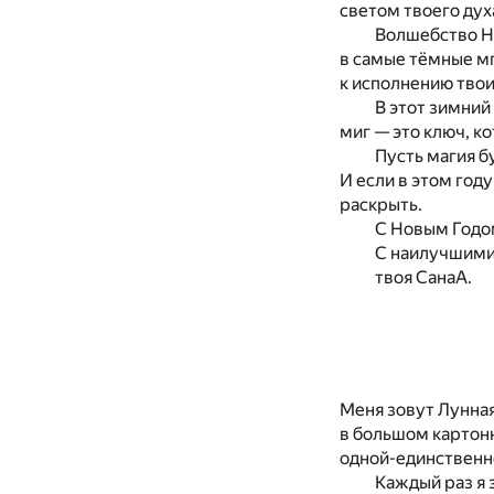
светом твоего дух
Волшебство Но
в самые тёмные мг
к исполнению твои
В этот зимний
миг — это ключ, к
Пусть магия б
И если в этом году
раскрыть.
С Новым Годом
С наилучшими
твоя СанаА.
Меня зовут Лунная
в большом картонн
одной-единственно
Каждый раз я 