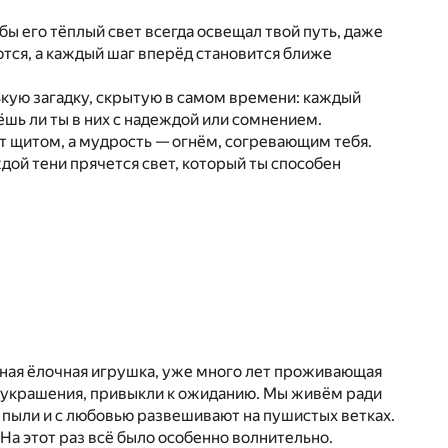
бы его тёплый свет всегда освещал твой путь, даже
ются, а каждый шаг вперёд становится ближе
нькую загадку, скрытую в самом времени: каждый
ёшь ли ты в них с надеждой или сомнением.
ет щитом, а мудрость — огнём, согревающим тебя.
аждой тени прячется свет, который ты способен
ящная ёлочная игрушка, уже много лет проживающая
е украшения, привыкли к ожиданию. Мы живём ради
т пыли и с любовью развешивают на пушистых ветках.
На этот раз всё было особенно волнительно.