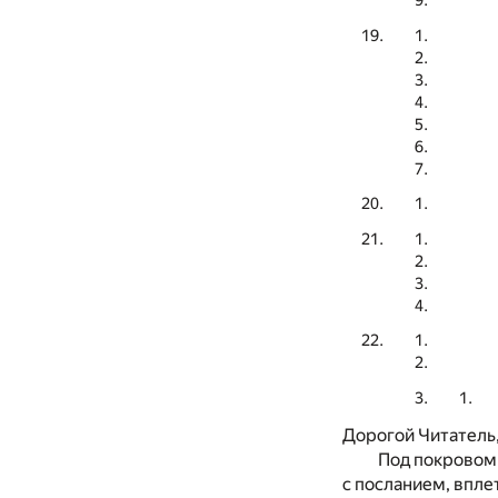
Дорогой Читатель
Под покровом 
с посланием, впле