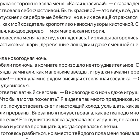
рука осторожно взяла меня. «Какая красивая!» — сказала дев
твовала себя счастливой. Быть красивой — это ведь всё, для
отускнели серебряные блёстки, но в них всё ещё отражался 
, как мой создатель кропотливо наносил узоры кисточкой. С
ья, каждое дерево — моя маленькая история.
 повесила меня на ветку, я огляделась. Гирлянды загорели
астиковые шары, деревянные лошадки и даже смешной снего
ила новогодняя ночь.
обили полночь, в комнате произошло нечто удивительное. 
лянды замигали, как маленькие звёзды, игрушки начали пер
ом! — шепнула мне рядом висящая стеклянная сосулька. —
удивилась я.
ответил ватный снеговик. — В новогоднюю ночь даже игруш
 Что бы я могла пожелать? Я видела так много праздников, н
ир, почувствовать снег и настоящий холод, услышать, как зв
и прерваны. Внезапно я почувствовала, как ветка подо мно
по ёлке! Его пушистая лапка задевала все игрушки, пока он н
ько и успела пропищать я, когда сорвалась с ветки.
, готовясь разбиться, но вместо твёрдого пола меня пойма