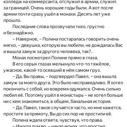
колледж на коммерсанта, отслужил в армии, служил
за границей. Очень хорошие годы были. А вот после
армии почти сразу ушёл в монахи. Десять лет уже
прошло.
Последние слова прозвучали тихо, грустно
и безнадёжно.
– Наверное, – Полина постаралась говорить очень
мягко, – девушка, которую вы любили, не дождалась Вас
и вышла замуж за другого человека, так?..
Монах посмотрел Полине прямо в глаза.
В его серых глазах мелькнуло что-то тяжёлое,
ужасное, какой-то осевший в нём самом груз.
– Да, Вы правы, – подтвердил Павел, – она вышла
замуж за моего друга. Это было несправедливо. Я хотел
покончить с собой, но вовремя одумался. Очень сильно
любил её. Поэтому ушёл в монастырь – не хотел больше
ни с кем знакомиться, в общем, банальная история.
– Да, Павел, такое случается часто, но мне кажется,
простите за прямоту, Вы до сих пор не простили её.
Полина ждала ответа, чувствуя, что права.
– Иногда думаю, – начал монах, что простил,