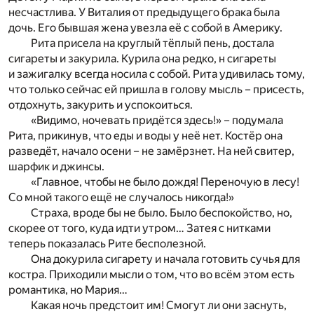
несчастлива. У Виталия от предыдущего брака была
дочь. Его бывшая жена увезла её с собой в Америку.
Рита присела на круглый тёплый пень, достала
сигареты и закурила. Курила она редко, н сигареты
и зажигалку всегда носила с собой. Рита удивилась тому,
что только сейчас ей пришла в голову мысль – присесть,
отдохнуть, закурить и успокоиться.
«Видимо, ночевать придётся здесь!» – подумала
Рита, прикинув, что еды и воды у неё нет. Костёр она
разведёт, начало осени – не замёрзнет. На ней свитер,
шарфик и джинсы.
«Главное, чтобы не было дождя! Переночую в лесу!
Со мной такого ещё не случалось никогда!»
Страха, вроде бы не было. Было беспокойство, но,
скорее от того, куда идти утром… Затея с нитками
теперь показалась Рите бесполезной.
Она докурила сигарету и начала готовить сучья для
костра. Приходили мысли о том, что во всём этом есть
романтика, но Мария…
Какая ночь предстоит им! Смогут ли они заснуть,