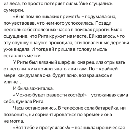
из леса, то просто потеряет силы. Уже сгущались
сумерки.
«Я не помню никаких примет!» – подумала она,
почувствовав, что немного успокоилась. Позади
несколько бесполезных часов в поисках дороги. Было
ощущение, что Рита кружит на месте. Ей казалось, что
эту опушку она уже проходила, эти поваленные деревья
уже видела. И тогда ей пришла в голову мысль
оставлять метки.
У Риты был вязаный шарфик, она решила отрывать
от него нитки и привязывать к виткам. По – крайней
мере, как думала она, будет ясно, возвращаюсь я
или нет.
И была зажигалка.
«Можно будет развести костёр!» – успокаивая сама
себя, думала Рита.
Часы остановились. В телефоне села батарейка, ни
позвонить, ни сориентироваться по времени она
не могла.
«Вот тебе и прогулялась!» – возникла ироническая