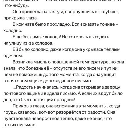
что-нибудь.
Она прилегла на тахту и, свернувшись в «клубок»,
прикрыла глаза.
В комнате было прохладно. Если сказать точнее –
холодно.
Ещё бы, самые холода! Не хотелось выходить
на улицу из-за холодов.
Ей было холодно, даже когда она укрылась тёплым
одеялом.
Возникла мысль о повышенной температуре, но она
знала, что болезнь её – отсутствие его писем и тут ни
чем не поможешь до того момента, когда она увидит
в почтовом ящике долгожданное письмо…
…Радость начиналась, когда она открывала дверцу
почтового ящика и видела письмо. А если их вдруг было
два, это был настоящий праздник!
Прикрыв глаза, она вспомнила эти моменты, когда
грудь, казалось, вот-вот разорвётся от радости. Она
чувствовала невероятное тепло, даже не зная, что
в этих письмах.