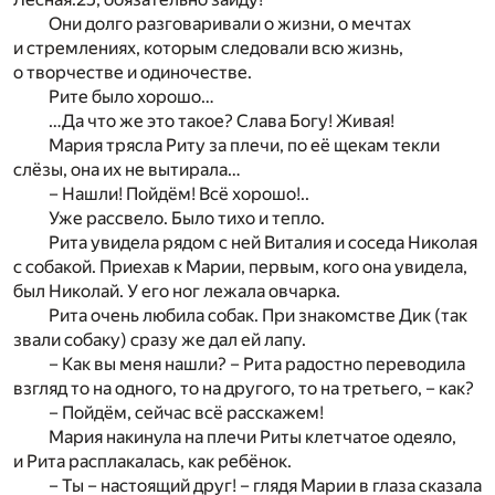
Они долго разговаривали о жизни, о мечтах
и стремлениях, которым следовали всю жизнь,
о творчестве и одиночестве.
Рите было хорошо…
…Да что же это такое? Слава Богу! Живая!
Мария трясла Риту за плечи, по её щекам текли
слёзы, она их не вытирала…
– Нашли! Пойдём! Всё хорошо!..
Уже рассвело. Было тихо и тепло.
Рита увидела рядом с ней Виталия и соседа Николая
с собакой. Приехав к Марии, первым, кого она увидела,
был Николай. У его ног лежала овчарка.
Рита очень любила собак. При знакомстве Дик (так
звали собаку) сразу же дал ей лапу.
– Как вы меня нашли? – Рита радостно переводила
взгляд то на одного, то на другого, то на третьего, – как?
– Пойдём, сейчас всё расскажем!
Мария накинула на плечи Риты клетчатое одеяло,
и Рита расплакалась, как ребёнок.
– Ты – настоящий друг! – глядя Марии в глаза сказала