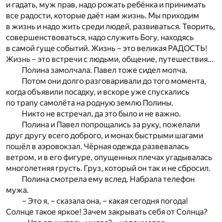
и гадать, муж прав, надо рожать ребёнка и принимать
все радости, которые даёт нам жизнь. Мы приходим
в жизнь и надо жить среди людей, развиваться. Творить,
совершенствоваться, надо служить Богу, находясь
в самой гуще событий. Жизнь – это великая РАДОСТЬ!
Жизнь – это встречи с людьми, общение, путешествия…
Полина замолчала. Павел тоже сидел молча.
Потом они долго разговаривали до того момента,
когда объявили посадку, и вскоре уже спускались
по трапу самолёта на родную землю Полины.
Никто не встречал, да это было и не важно.
Полина и Павел попрощались за руку, пожелали
друг другу всего доброго, и монах быстрыми шагами
пошёл в аэровокзал. Чёрная одежда развевалась
ветром, и в его фигуре, опущенных плечах угадывалась
многолетняя грусть. Груз, который он так и не сбросил.
Полина смотрела ему вслед. Набрала телефон
мужа.
– Это я, – сказала она, – какая сегодня погода!
Солнце такое яркое! Зачем закрывать себя от Солнца?