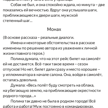
Собак не был, и она спокойно ждала, но минута – две
показались ей вечностью. Вдруг она услышала шаги,
приближающиеся к двери шаги, мужской
степенный шаг…
Монах
(В основе рассказа – реальные диалоги.
Имена и некоторые обстоятельства в рассказе
изменены по решению автора из уважения к личной
жизни главного героя.)
Полина думала, что на этот рейс билет на самолёт
ей не достанется. Всё-таки такое время – сезон
отпусков! Но нет, билет дали сразу и место хорошее –
у иллюминатора в начале салона. Она, войдя в самолёт,
осталась довольна.
Думала: «Весь полёт буду смотреть на облака,
на убегающую землю, на приближающие окрестности
родного города…»
Полина так давно не была в родном городе! Всё
работа и работа! Муж постоянно в командировках.