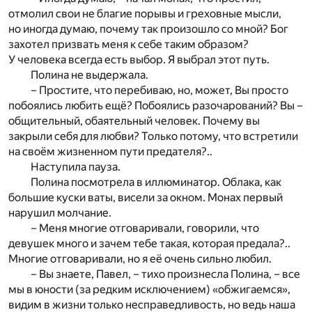
отмолил свои не благие порывы и греховные мысли,
но иногда думаю, почему так произошло со мной? Бог
захотел призвать меня к себе таким образом?
У человека всегда есть выбор. Я выбрал этот путь.
Полина не выдержала.
– Простите, что перебиваю, но, может, Вы просто
побоялись любить ещё? Побоялись разочарований? Вы –
общительный, обаятельный человек. Почему вы
закрыли себя для любви? Только потому, что встретили
на своём жизненном пути предателя?..
Наступила пауза.
Полина посмотрела в иллюминатор. Облака, как
большие куски ваты, висели за окном. Монах первый
нарушил молчание.
– Меня многие отговаривали, говорили, что
девушек много и зачем тебе такая, которая предала?..
Многие отговаривали, но я её очень сильно любил.
– Вы знаете, Павел, – тихо произнесла Полина, – все
мы в юности (за редким исключением) «обжигаемся»,
видим в жизни только несправедливость, но ведь наша