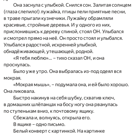
Она заснула с улыбкой. Снился сон. Залитая солнцем
(глаза слепило!) лужайка, птицы пели приятные песни,
в траве прыгали кузнечики. Лужайку обрамляли
красивые, стройные деревья. И у одного из них,
прислонившись к дереву спиной, стоял ОН. Улыбался
и смотрел прямо на неё. Он просто стоял и улыбался.
Улыбался радостной, искренней улыбкой,
обнадёживающей, утешающей, родной.
«Я тебя люблю»… – тихо сказал ОН, и она
проснулась.
Было уже утро. Она выбралась из-под одеял вся
мокрая.
«Мокрая мышь», – подумала она, и ей было хорошо.
Она ликовала.
Быстро накинув на себя шубку, схватив ключ,
в домашних шлёпанцах на босу ногу она рванулась
по ступенькам вниз, к почтовому ящику.
Сбежала и, волнуясь, открыла его.
В ящике – одно письмо.
Белый конверт с картинкой. На картинке