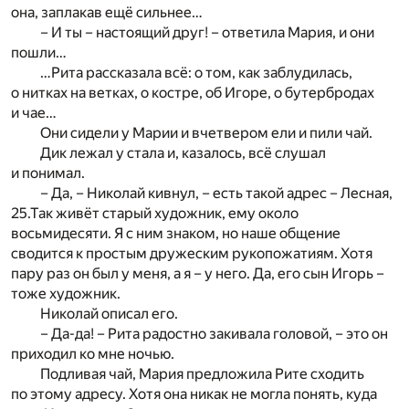
она, заплакав ещё сильнее…
– И ты – настоящий друг! – ответила Мария, и они
пошли…
…Рита рассказала всё: о том, как заблудилась,
о нитках на ветках, о костре, об Игоре, о бутербродах
и чае…
Они сидели у Марии и вчетвером ели и пили чай.
Дик лежал у стала и, казалось, всё слушал
и понимал.
– Да, – Николай кивнул, – есть такой адрес – Лесная,
25.Так живёт старый художник, ему около
восьмидесяти. Я с ним знаком, но наше общение
сводится к простым дружеским рукопожатиям. Хотя
пару раз он был у меня, а я – у него. Да, его сын Игорь –
тоже художник.
Николай описал его.
– Да-да! – Рита радостно закивала головой, – это он
приходил ко мне ночью.
Подливая чай, Мария предложила Рите сходить
по этому адресу. Хотя она никак не могла понять, куда