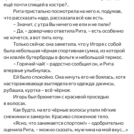
ещё почти спящей в костре?..
Рита пристально посмотрела на него и, подумав,
что рассказать надо, рассказала всё как есть.
– Значит, с утра Вы ничего не ели и не пили?
– Да, – доверчиво ответила Рита, – есть особенно
не хочется, а вот пить хочу.
Только сейчас она заметила, что у Игоря с собой
была небольшая чёрная спортивная сумка, из которой
он извлёк бутерброды в фольге и небольшой термос.
– Горячий чай! – радостно сообщил он, и Рита
впервые улыбнулась.
Ей было спокойно. Она ничуть его не боялась, хотя
настораживающе выглядела его одежда: джинсы,
рубашка, куртка – всё чёрное.
Игорь был брюнетом с красивой проседью
в волосах.
Как будто, на его чёрные волосы упали лёгкие
снежинки и замерли. Красиво сложенное тело.
«Ясно, что занимается спортом!» – одобрительно
оценила Рита, – можно сказать, мужчина на мой вкус…»