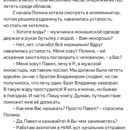
лететь среди облаков.
Сначала Полина хотела смотреть в иллюминатор,
потом решила вздремнуть, навалилась усталость,
но спать не хотелось.
– Хотите воды? – мужчина в монашеской одежде
держал в руках бутылку с водой, – Вам нехорошо?
– Нет, нет, спасибо! Всё нормально! Вдруг
навалилась усталость. Меня зовут Полина, – ей
искренне захотелось поговорить с человеком, – а Вас?
– Меня зовут Павел, лечу в Р., в мужской
монастырь, наставник послал. Мы должны были лететь
вдвоём, он нас с братом Владимиром сподвиг, но так
получилось, что лечу один. Брат Владимир захворал.
В такую жару простудился! Я хоть и монах, но бываю
в поездках. И часто. Пишу книгу. Думаю, путешествие
поможет мне её дописать.
– Как мне Вас называть? Просто Павел? – спросила
Полина.
– Да, Павел и называйте! А Вы чем занимаетесь?
– Работаю экологом в НИИ, вот начальник отправил