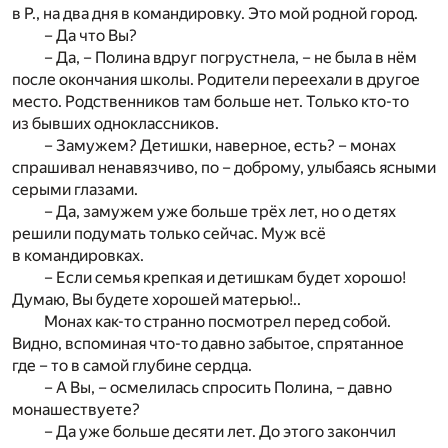
в Р., на два дня в командировку. Это мой родной город.
– Да что Вы?
– Да, – Полина вдруг погрустнела, – не была в нём
после окончания школы. Родители переехали в другое
место. Родственников там больше нет. Только кто-то
из бывших одноклассников.
– Замужем? Детишки, наверное, есть? – монах
спрашивал ненавязчиво, по – доброму, улыбаясь ясными
серыми глазами.
– Да, замужем уже больше трёх лет, но о детях
решили подумать только сейчас. Муж всё
в командировках.
– Если семья крепкая и детишкам будет хорошо!
Думаю, Вы будете хорошей матерью!..
Монах как-то странно посмотрел перед собой.
Видно, вспоминая что-то давно забытое, спрятанное
где – то в самой глубине сердца.
– А Вы, – осмелилась спросить Полина, – давно
монашествуете?
– Да уже больше десяти лет. До этого закончил