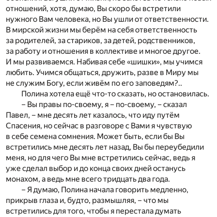
отношений, хотя, думаю, Вы скоро бы встретили
нужного Вам человека, но Вы ушли от ответственности.
В мирской жизни мы берём на себя ответственность
за родителей, за стариков, за детей, родственников,
за работу и отношения в коллективе и многое другое.
И мы развиваемся. Набивая себе «шишки», мы учимся
любить. Учимся общаться, дружить, разве в Миру мы
не служим Богу, если живём по его заповедям?..
Полина хотела ещё что-то сказать, но остановилась.
– Вы правы по-своему, я – по-своему, – сказал
Павел, – мне десять лет казалось, что иду путём
Спасения, но сейчас в разговоре с Вами я чувствую
в себе семена сомнения. Может быть, если бы Вы
встретились мне десять лет назад, Вы бы переубедили
меня, но для чего Вы мне встретились сейчас, ведь я
уже сделал выбор и до конца своих дней останусь
монахом, а ведь мне всего тридцать два года.
– Я думаю, Полина начала говорить медленно,
прикрыв глаза и, будто, размышляя, – что мы
встретились для того, чтобы я перестала думать