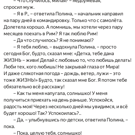
– Что случилось, милая? – недоумевая,
спросил муж.
– Я в Р., – ответила Полина, – начальник направил
на пару дней в командировку. Только что с самолёта.
Долетела хорошо. А помнишь, мы хотели через пару
месяцев поехать в Рим? Я так люблю Рим!
– Да что случилось? Я не понимаю!?
– Я тебя люблю, – выдохнула Полина, – просто
сегодня Бог, будто, сказал мне: «Детка, тебе дана
ЖИЗНЬ – живи! Делай с любовью то, что любишь делать!
Люби тех, кого любишь! Не закрывай глаза от Мира!
И даже слякотная погода – дождь, ветер, лужи – это
тоже ЖИЗНЬ!» Будто, так сказал мне Бог. Я потом тебе
обязательно всё расскажу!
– Как ты меня напугала, солнышко! У меня
получиться приехать на день раньше. Успокойся,
радость моя! Через несколько дней мы увидимся, и всё
будет хорошо! Так? Успокоилась?..
– Да, – улыбнувшись по-детски, ответила Полина, –
пока.
– Пока, целую тебя, солнышко!