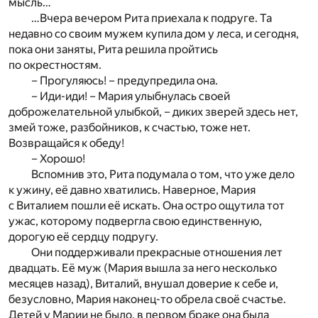
мысль…
…Вчера вечером Рита приехала к подруге. Та
недавно со своим мужем купила дом у леса, и сегодня,
пока они заняты, Рита решила пройтись
по окрестностям.
– Прогуляюсь! – предупредила она.
– Иди-иди! – Мария улыбнулась своей
доброжелательной улыбкой, – диких зверей здесь нет,
змей тоже, разбойников, к счастью, тоже нет.
Возвращайся к обеду!
– Хорошо!
Вспомнив это, Рита подумала о том, что уже дело
к ужину, её давно хватились. Наверное, Мария
с Виталием пошли её искать. Она остро ощутила тот
ужас, которому подвергла свою единственную,
дорогую её сердцу подругу.
Они поддерживали прекрасные отношения лет
двадцать. Её муж (Мария вышла за него несколько
месяцев назад), Виталий, внушал доверие к себе и,
безусловно, Мария наконец-то обрела своё счастье.
Детей у Марии не было, в первом браке она была