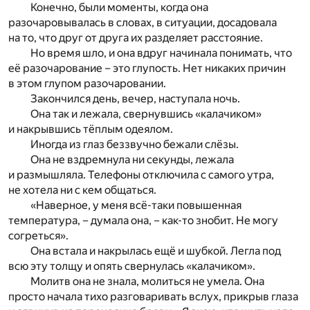
Конечно, были моменты, когда она
разочаровывалась в словах, в ситуации, досадовала
на то, что друг от друга их разделяет расстояние.
Но время шло, и она вдруг начинала понимать, что
её разочарование – это глупость. Нет никаких причин
в этом глупом разочаровании.
Закончился день, вечер, наступала ночь.
Она так и лежала, свернувшись «калачиком»
и накрывшись тёплым одеялом.
Иногда из глаз беззвучно бежали слёзы.
Она не вздремнула ни секунды, лежала
и размышляла. Телефоны отключила с самого утра,
не хотела ни с кем общаться.
«Наверное, у меня всё-таки повышенная
температура, – думала она, – как-то знобит. Не могу
согреться».
Она встала и накрылась ещё и шубкой. Легла под
всю эту толщу и опять свернулась «калачиком».
Молитв она не знала, молиться не умела. Она
просто начала тихо разговаривать вслух, прикрыв глаза