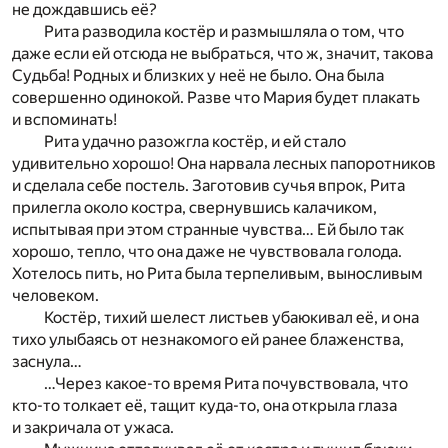
не дождавшись её?
Рита разводила костёр и размышляла о том, что
даже если ей отсюда не выбраться, что ж, значит, такова
Судьба! Родных и близких у неё не было. Она была
совершенно одинокой. Разве что Мария будет плакать
и вспоминать!
Рита удачно разожгла костёр, и ей стало
удивительно хорошо! Она нарвала лесных папоротников
и сделала себе постель. Заготовив сучья впрок, Рита
прилегла около костра, свернувшись калачиком,
испытывая при этом странные чувства… Ей было так
хорошо, тепло, что она даже не чувствовала голода.
Хотелось пить, но Рита была терпеливым, выносливым
человеком.
Костёр, тихий шелест листьев убаюкивал её, и она
тихо улыбаясь от незнакомого ей ранее блаженства,
заснула…
…Через какое-то время Рита почувствовала, что
кто-то толкает её, тащит куда-то, она открыла глаза
и закричала от ужаса.