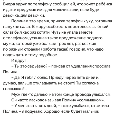
Вчера вдруг по телефону сообщил ей, что хочет ребёнка
и даже придумал имя для мальчика или, если будет
девочка, для девочки.
Полина в это время, прижав телефон к уху, готовила
на кухне салат. В жару особо есть не хотелось, а лёгкий
салат был как раз кстати. Чуть не упала вместе
с телефоном, услышав такое предложение родного
мужа, который уже больше трёх лет, разъезжая
по разным странам (работа такая) говорил, что надо
подождать и тому подобное.
И вдруг!
– Ты это серьёзно? – присев от удивления спросила
Полина.
– Да. Я тебя люблю. Приеду через пять дней и,
думаю, дальше откладывать не стоит! Ты согласна,
солнышко?..
Муж где-то далеко, на том конце провода улыбался.
Он часто ласково называл Полину «солнышком».
– У меня есть пять дней, – тоже улыбаясь, ответила
Полина, – я подумаю. Хорошо, если будет мальчик