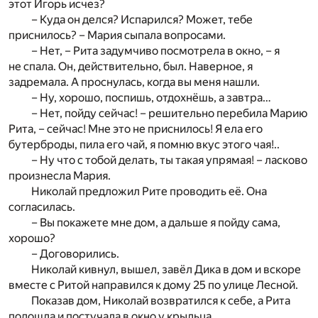
этот Игорь исчез?
– Куда он делся? Испарился? Может, тебе
приснилось? – Мария сыпала вопросами.
– Нет, – Рита задумчиво посмотрела в окно, – я
не спала. Он, действительно, был. Наверное, я
задремала. А проснулась, когда вы меня нашли.
– Ну, хорошо, поспишь, отдохнёшь, а завтра…
– Нет, пойду сейчас! – решительно перебила Марию
Рита, – сейчас! Мне это не приснилось! Я ела его
бутерброды, пила его чай, я помню вкус этого чая!..
– Ну что с тобой делать, ты такая упрямая! – ласково
произнесла Мария.
Николай предложил Рите проводить её. Она
согласилась.
– Вы покажете мне дом, а дальше я пойду сама,
хорошо?
– Договорились.
Николай кивнул, вышел, завёл Дика в дом и вскоре
вместе с Ритой направился к дому 25 по улице Лесной.
Показав дом, Николай возвратился к себе, а Рита
подошла и постучала в окно у крыльца.