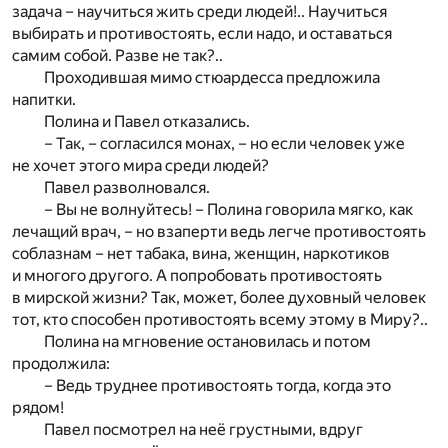
задача – научиться жить среди людей!.. Научиться
выбирать и противостоять, если надо, и оставаться
самим собой. Разве не так?..
Проходившая мимо стюардесса предложила
напитки.
Полина и Павел отказались.
– Так, – согласился монах, – но если человек уже
не хочет этого мира среди людей?
Павел разволновался.
– Вы не волнуйтесь! – Полина говорила мягко, как
лечащий врач, – но взаперти ведь легче противостоять
соблазнам – нет табака, вина, женщин, наркотиков
и многого другого. А попробовать противостоять
в мирской жизни? Так, может, более духовный человек
тот, кто способен противостоять всему этому в Миру?..
Полина на мгновение остановилась и потом
продолжила:
– Ведь труднее противостоять тогда, когда это
рядом!
Павел посмотрел на неё грустными, вдруг