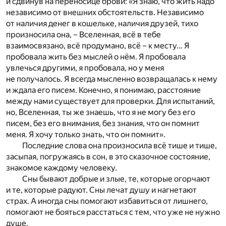
и сдвинув на переносице брови: «Я знаю, что жить надо
независимо от внешних обстоятельств. Независимо
от наличия денег в кошельке, наличия друзей, тихо
произносила она, – Вселенная, всё в тебе
взаимосвязано, всё продумано, всё – к месту… Я
пробовала жить без мыслей о нём. Я пробовала
увлечься другими, я пробовала, но у меня
не получалось. Я всегда мысленно возвращалась к нему
и ждала его писем. Конечно, я понимаю, расстояние
между нами существует для проверки. Для испытаний,
но, Вселенная, ты же знаешь, что я не могу без его
писем, без его внимания, без знания, что он помнит
меня. Я хочу только знать, что он помнит».
Последние слова она произносила всё тише и тише,
засыпая, погружаясь в сон, в это сказочное состояние,
знакомое каждому человеку.
Сны бывают добрые и злые, те, которые огорчают
и те, которые радуют. Сны лечат душу и нагнетают
страх. А иногда сны помогают избавиться от лишнего,
помогают не бояться расстаться с тем, что уже не нужно
душе.