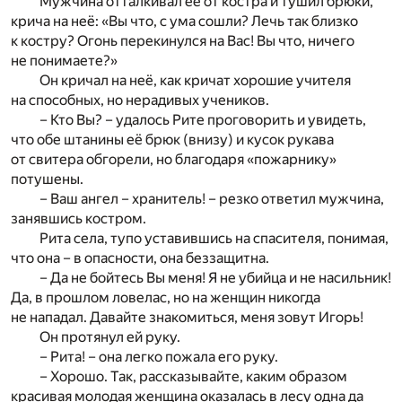
Мужчина отталкивал её от костра и тушил брюки,
крича на неё: «Вы что, с ума сошли? Лечь так близко
к костру? Огонь перекинулся на Вас! Вы что, ничего
не понимаете?»
Он кричал на неё, как кричат хорошие учителя
на способных, но нерадивых учеников.
– Кто Вы? – удалось Рите проговорить и увидеть,
что обе штанины её брюк (внизу) и кусок рукава
от свитера обгорели, но благодаря «пожарнику»
потушены.
– Ваш ангел – хранитель! – резко ответил мужчина,
занявшись костром.
Рита села, тупо уставившись на спасителя, понимая,
что она – в опасности, она беззащитна.
– Да не бойтесь Вы меня! Я не убийца и не насильник!
Да, в прошлом ловелас, но на женщин никогда
не нападал. Давайте знакомиться, меня зовут Игорь!
Он протянул ей руку.
– Рита! – она легко пожала его руку.
– Хорошо. Так, рассказывайте, каким образом
красивая молодая женщина оказалась в лесу одна да