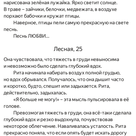
нарисована зелёная лужайка. Ярко светит солнце.
В траве – зайчики, белочки, медвежата, в воздухе
порхают бабочки и кружат птицы.
Наверное, птицы пели самую прекрасную на свете
песнь.
Песнь ЛЮБВИ…
Лесная, 25
Она чувствовала, что тяжесть в груди невыносима
и невозможно было сделать глубокий вдох.
Рита начинала набирать воздух полной грудью,
но вдох обрывался. Получалось, что она дышит часто
и коротко, будто, спешит или задыхается. Рита,
действительно, задыхалась.
«Я больше не могу!» – эта мысль пульсировала в её
голове.
Превозмогая тяжесть в груди, она всё-таки сделала
глубокий вдох и резко выдохнула, почувствовав
некоторое облегчение. Наваливалась усталость. Рита
прекрасно поняла, что если опять будет искать дорогу