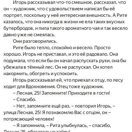
Игорь рассказывал что-то смешное, рассказал, что
он – художник, что с удовольствием написал бы её
портрет, поскольку у неё интересная внешность. А Рите
казалось, что она никогда в жизни не ела таких вкусных
бутербродов, н пила такого ароматного чая и так весело
давно уже не смеялась.
Они разговорились.
Рите было тепло, спокойно и весело. Просто
хорошо. Игорь не приставал, и это её радовало. Она
подумала, что если бы он начал распускать руки, она бы
убежала в тёмный лес. Он не распускал. Он хотел
накормить, обогреть и успокоить.
Игорь рассказывал ей, что приехал к отцу, по лесу
ходит для Вдохновения. Отец тоже художник.
– Лесная, 25! Запомните! Приходите в гости!
– Спасибо.
– Нет, запомните ещё раз, – повторил Игорь, –
улица Лесная, 25! Я познакомлю Вас с отцом, он –
потрясающий человек!
– Я запомнила, – Рита улыбнулась, – спасибо,
Лесная.25, обязательно зайду!