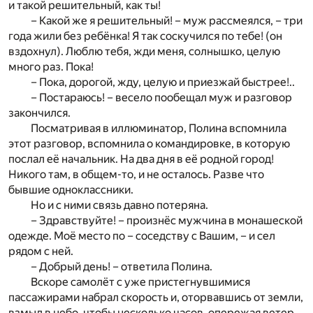
и такой решительный, как ты!
– Какой же я решительный! – муж рассмеялся, – три
года жили без ребёнка! Я так соскучился по тебе! (он
вздохнул). Люблю тебя, жди меня, солнышко, целую
много раз. Пока!
– Пока, дорогой, жду, целую и приезжай быстрее!..
– Постараюсь! – весело пообещал муж и разговор
закончился.
Посматривая в иллюминатор, Полина вспомнила
этот разговор, вспомнила о командировке, в которую
послал её начальник. На два дня в её родной город!
Никого там, в общем-то, и не осталось. Разве что
бывшие одноклассники.
Но и с ними связь давно потеряна.
– Здравствуйте! – произнёс мужчина в монашеской
одежде. Моё место по – соседству с Вашим, – и сел
рядом с ней.
– Добрый день! – ответила Полина.
Вскоре самолёт с уже пристегнувшимися
пассажирами набрал скорость и, оторвавшись от земли,
взмыл в небо, чтобы несколько часов, опережая ветер,