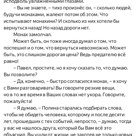
исподволь увлажнёнными глазами.
– Вы не знаете, – тихо произнёс он, – сколько людей,
будучи монахами, жалеют потом об этом. Что
испытывают монахини? И сколько из них хотели бы
вернуться назад! Но назад дороги нет.
Монах замолчал.
Может быть, он тоже иногда думал о том, что
поспешил и о том, что вернуться невозможно. Может
быть, это слишком дорогая цена? Ведь предателю всё
равно!
– Павел, простите, но я хочу сказать то, что думаю.
Вы позволите?
– Да, конечно, – быстро согласился монах, – я хочу
с Вами разговаривать! Вы говорите резкие вещи,
но в то же время в Ваших словах нет укора. Говорите,
пожалуйста!
– Я думаю, – Полина старалась подбирать слова,
чтобы не обидеть человека, которому и после десяти
лет, прошедших с тех событий, непросто, – думаю, тогда
у вас не нашлось друга, который бы Вам всё это
объяснил. Вы ушли от жизни, не захотев не только новых