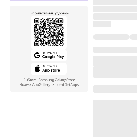
В приложении удобнее
RuStore
·
Samsung Galaxy Store
Huawei AppGallery
·
Xiaomi GetApps