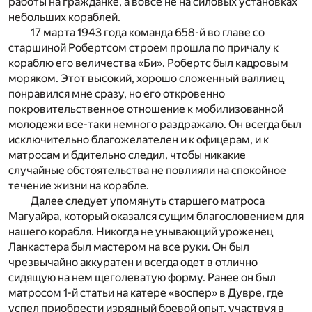
работы на гражданке, а вовсе не на силовых установках
небольших кораблей.
17 марта 1943 года команда 658-й во главе со
старшиной Робертсом строем прошла по причалу к
кораблю его величества «Би». Робертс был кадровым
моряком. Этот высокий, хорошо сложенный валлиец
понравился мне сразу, но его откровенно
покровительственное отношение к мобилизованной
молодежи все-таки немного раздражало. Он всегда был
исключительно благожелателен и к офицерам, и к
матросам и бдительно следил, чтобы никакие
случайные обстоятельства не повлияли на спокойное
течение жизни на корабле.
Далее следует упомянуть старшего матроса
Магуайра, который оказался сущим благословением для
нашего корабля. Никогда не унывающий уроженец
Ланкастера был мастером на все руки. Он был
чрезвычайно аккуратен и всегда одет в отлично
сидящую на нем щеголеватую форму. Ранее он был
матросом 1-й статьи на катере «воспер» в Дувре, где
успел приобрести изрядный боевой опыт, участвуя в