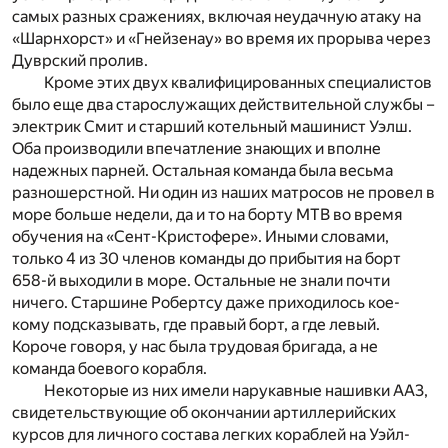
самых разных сражениях, включая неудачную атаку на
«Шарнхорст» и «Гнейзенау» во время их прорыва через
Дуврский пролив.
Кроме этих двух квалифицированных специалистов
было еще два старослужащих действительной службы –
электрик Смит и старший котельный машинист Уэлш.
Оба производили впечатление знающих и вполне
надежных парней. Остальная команда была весьма
разношерстной. Ни один из наших матросов не провел в
море больше недели, да и то на борту МТВ во время
обучения на «Сент-Кристофере». Иными словами,
только 4 из 30 членов команды до прибытия на борт
658-й выходили в море. Остальные не знали почти
ничего. Старшине Робертсу даже приходилось кое-
кому подсказывать, где правый борт, а где левый.
Короче говоря, у нас была трудовая бригада, а не
команда боевого корабля.
Некоторые из них имели нарукавные нашивки АА3,
свидетельствующие об окончании артиллерийских
курсов для личного состава легких кораблей на Уэйл-