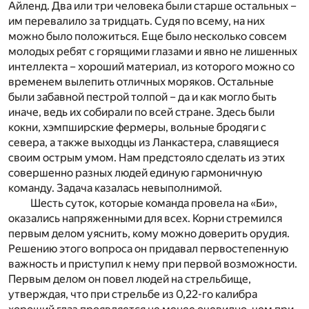
Айленд. Два или три человека были старше остальных –
им перевалило за тридцать. Судя по всему, на них
можно было положиться. Еще было несколько совсем
молодых ребят с горящими глазами и явно не лишенных
интеллекта – хороший материал, из которого можно со
временем вылепить отличных моряков. Остальные
были забавной пестрой толпой – да и как могло быть
иначе, ведь их собирали по всей стране. Здесь были
кокни, хэмпширские фермеры, вольные бродяги с
севера, а также выходцы из Ланкастера, славящиеся
своим острым умом. Нам предстояло сделать из этих
совершенно разных людей единую гармоничную
команду. Задача казалась невыполнимой.
Шесть суток, которые команда провела на «Би»,
оказались напряженными для всех. Корни стремился
первым делом уяснить, кому можно доверить орудия.
Решению этого вопроса он придавал первостепенную
важность и приступил к нему при первой возможности.
Первым делом он повел людей на стрельбище,
утверждая, что при стрельбе из 0,22-го калибра