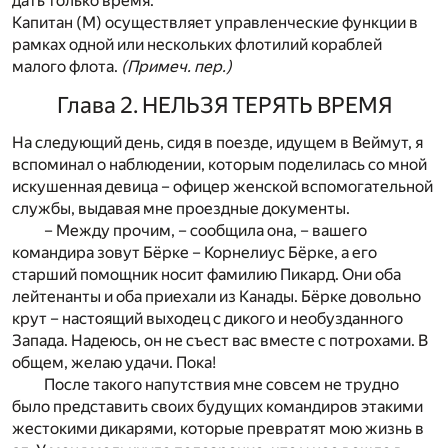
дать только время.
Капитан (М) осуществляет управленческие функции в
рамках одной или нескольких флотилий кораблей
малого флота.
(Примеч. пер.)
Глава 2. НЕЛЬЗЯ ТЕРЯТЬ ВРЕМЯ
На следующий день, сидя в поезде, идущем в Веймут, я
вспоминал о наблюдении, которым поделилась со мной
искушенная девица – офицер женской вспомогательной
службы, выдавая мне проездные документы.
– Между прочим, – сообщила она, – вашего
командира зовут Бёрке – Корнелиус Бёрке, а его
старший помощник носит фамилию Пикард. Они оба
лейтенанты и оба приехали из Канады. Бёрке довольно
крут – настоящий выходец с дикого и необузданного
Запада. Надеюсь, он не съест вас вместе с потрохами. В
общем, желаю удачи. Пока!
После такого напутствия мне совсем не трудно
было представить своих будущих командиров этакими
жестокими дикарями, которые превратят мою жизнь в