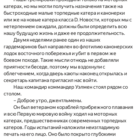
катерах, но мы могли получить назначения также на
быстроходные малые торпедные катеpa и канонерки
или же на новые катера класса D. Новости, которых мы с
нетерпением ожидали, должны были определить всю
нашу будущую жизнь и даже ее продолжительность.
Двумя неделями ранее один из наших
гардемаринов был направлен во флотилию канонерских
лодок восточного побережья и убит в первом же
боевом походе. Такие мысли отнюдь не добавляли
приятности беседе, поэтому мы вздохнули с
облегчением, когда дверь каюты наконец открылась и
секретарь капитана пригласил нас войти.
Наш командир коммандер Уэлмен стоял рядом со
столом.
– Доброе утро, джентльмены.
Он был ветераном кораблей прибрежного плавания
и всю Первую мировую войну ходил на моторных
катерах, предшественниках современных торпедных
катеров. Годы испытаний наложили неизгладимую
печать на его лицо. Оно было покрыто глубокими