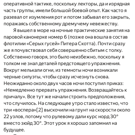
оперативной тактике, поскольку лекторы, да и изрядная
часть группы, имели большой боевой опыт. Как часто я
разевал от изумления рот и потом забывал его закрыть,
поражаясь собственному дремучему невежеству.
Я вышел в море на ночные практические занятия на
паровой канонерке номер 6 (позже она вошла в состав
флотилии «Серых гусей» Питера Скотта). Почти сразу
же я почувствовал себя совершенно сбитым с толку.
Собственно говоря, это было неизбежно, поскольку я
толком не знал деталей предстоящего упражнения.
Вокруг мелькали огни, из темноты ночи возникали
черные силуэты, чтобы сразу исчезнуть снова.
Неожиданно около двух часов ночи поступил приказ:
«Немедленно прервать упражнения. Возвращайтесь к
причалу». Все тут же начали строить предположения,
что случилось. На следующее утро стало известно, что
три «воспера»
[2]
выскочили на грунт на скорости около
22 узлов, потому что рулевому дали курс норд 30°
вместо зюйд 30°. Этот урок я хорошо запомнил на
будущее.