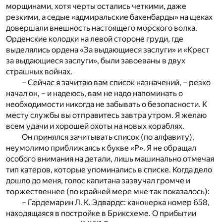
морщинами, хотя черты остались четкими, даже
резкими, а седые «адмиральские бакенбарды» на щеках
довершали внешность настоящего морского волка.
Орденские колодки на левой стороне груди, где
выделялись ордена «За выдающиеся заслуги» и «Крест
за выдающиеся заслуги», были завоеваны в двух
страшных войнах.
– Сейчас я зачитаю вам список назначений, – резко
начал он, – и надеюсь, вам не надо напоминать о
необходимости никогда не забывать о безопасности. К
месту службы вы отправитесь завтра утром. Я желаю
всем удачи и хорошей охоты на новых кораблях.
Он принялся зачитывать список (по алфавиту),
неумолимо приближаясь к букве «Р». Я не обращал
особого внимания на детали, лишь машинально отмечая
тип катеров, которые упоминались в списке. Когда дело
дошло до меня, голос капитана зазвучал громче и
торжественнее (по крайней мере мне так показалось):
– Гардемарин Л. К. Эдвардс: канонерка номер 658,
находящаяся в постройке в Бриксхеме. О прибытии