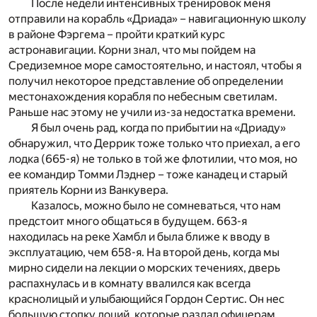
После недели интенсивных тренировок меня
отправили на корабль «Дриада» – навигационную школу
в районе Фэргема – пройти краткий курс
астронавигации. Корни знал, что мы пойдем на
Средиземное море самостоятельно, и настоял, чтобы я
получил некоторое представление об определении
местонахождения корабля по небесным светилам.
Раньше нас этому не учили из-за недостатка времени.
Я был очень рад, когда по прибытии на «Дриаду»
обнаружил, что Деррик тоже только что приехал, а его
лодка (665-я) не только в той же флотилии, что моя, но
ее командир Томми Лэднер – тоже канадец и старый
приятель Корни из Ванкувера.
Казалось, можно было не сомневаться, что нам
предстоит много общаться в будущем. 663-я
находилась на реке Хамбл и была ближе к вводу в
эксплуатацию, чем 658-я. На второй день, когда мы
мирно сидели на лекции о морских течениях, дверь
распахнулась и в комнату ввалился как всегда
краснолицый и улыбающийся Гордон Сертис. Он нес
большую стопку лоций, которые раздал офицерам.