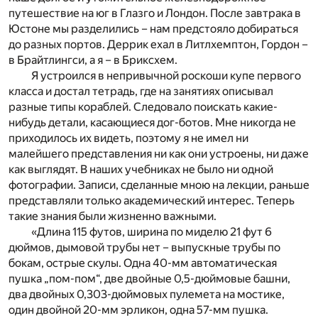
путешествие на юг в Глазго и Лондон. После завтрака в
Юстоне мы разделились – нам предстояло добираться
до разных портов. Деррик ехал в Литлхемптон, Гордон –
в Брайтлингси, а я – в Бриксхем.
Я устроился в непривычной роскоши купе первого
класса и достал тетрадь, где на занятиях описывал
разные типы кораблей. Следовало поискать какие-
нибудь детали, касающиеся дог-ботов. Мне никогда не
приходилось их видеть, поэтому я не имел ни
малейшего представления ни как они устроены, ни даже
как выглядят. В наших учебниках не было ни одной
фотографии. Записи, сделанные мною на лекции, раньше
представляли только академический интерес. Теперь
такие знания были жизненно важными.
«Длина 115 футов, ширина по миделю 21 фут 6
дюймов, дымовой трубы нет – выпускные трубы по
бокам, острые скулы. Одна 40-мм автоматическая
пушка „пом-пом“, две двойные 0,5-дюймовые башни,
два двойных 0,303-дюймовых пулемета на мостике,
один двойной 20-мм эрликон, одна 57-мм пушка.