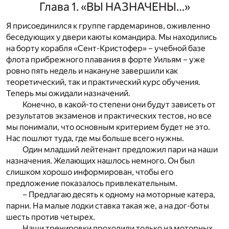
Глава 1. «ВЫ НАЗНАЧЕНЫ…»
Я присоединился к группе гардемаринов, оживленно
беседующих у двери каюты командира. Мы находились
на борту корабля «Сент-Кристофер» – учебной базе
флота прибрежного плавания в форте Уильям – уже
ровно пять недель и накануне завершили как
теоретический, так и практический курс обучения.
Теперь мы ожидали назначений.
Конечно, в какой-то степени они будут зависеть от
результатов экзаменов и практических тестов, но все
мы понимали, что основным критерием будет не это.
Нас пошлют туда, где мы больше всего нужны.
Один младший лейтенант предложил пари на наши
назначения. Желающих нашлось немного. Он был
слишком хорошо информирован, чтобы его
предложение показалось привлекательным.
– Предлагаю десять к одному на моторные катера,
парни. На малые лодки ставка такая же, а на дог-боты
шесть против четырех.
Наши тренировки проходили только на моторных