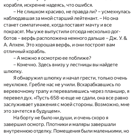
корабля, искренне надеясь, что ошибся.
– Не слишком красиво, не правда ли? – усмехнулась
наблюдавшая за мной старший лейтенант. – Но она
станет симпатичнее, когда поставят мачту и все
покрасят. Мы уже выпустили отсюда несколько дог-
ботов – верфь расположена немного дальше – Дж. У. &
А. Апхем. Это хорошая верфь, и они построят вам
отличный корабль.
– А можно я осмотрю ее поближе?
– Конечно. Здесь внизу у лестницы вы найдете
шлюпку.
Я обнаружил шлюпку и начал грести, только очень
неуклюже. Гребле нас не учили. Вскарабкавшись по
веревочному трапу и перевалившись через планшир, я
перевел дух. «Пусть 658-ю еще не сдали, она все равно
заслуживает уважения с моей стороны. Возможно, мне
это зачтется в будущем».
На борту не было ни души, и очень скоро я
завершил осмотр. Плотники и маляры завершали
внутреннюю отделку. Помещения были маленькими, но