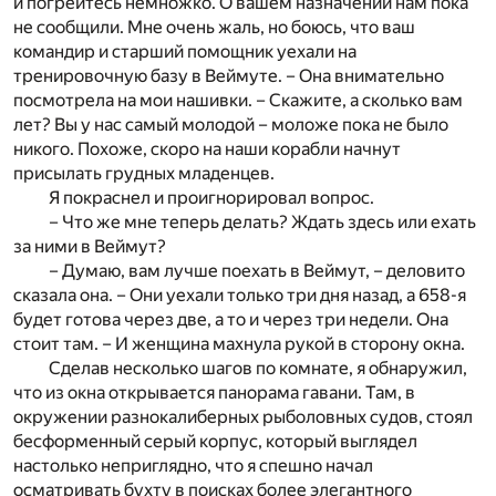
и погрейтесь немножко. О вашем назначении нам пока
не сообщили. Мне очень жаль, но боюсь, что ваш
командир и старший помощник уехали на
тренировочную базу в Веймуте. – Она внимательно
посмотрела на мои нашивки. – Скажите, а сколько вам
лет? Вы у нас самый молодой – моложе пока не было
никого. Похоже, скоро на наши корабли начнут
присылать грудных младенцев.
Я покраснел и проигнорировал вопрос.
– Что же мне теперь делать? Ждать здесь или ехать
за ними в Веймут?
– Думаю, вам лучше поехать в Веймут, – деловито
сказала она. – Они уехали только три дня назад, а 658-я
будет готова через две, а то и через три недели. Она
стоит там. – И женщина махнула рукой в сторону окна.
Сделав несколько шагов по комнате, я обнаружил,
что из окна открывается панорама гавани. Там, в
окружении разнокалиберных рыболовных судов, стоял
бесформенный серый корпус, который выглядел
настолько неприглядно, что я спешно начал
осматривать бухту в поисках более элегантного