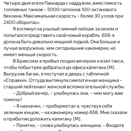
Четыре двигателя Паккарда с наддувом, вместимость
топливных танков – 5000 галлонов 100-октанового
бензина. Максимальная скорость – более 30 узлов при
2400 оборотах».
Я взглянул на унылый зимний пейзаж за окном и
попытался представить свой новый корабль. 658-я
должна быть довольно мощной лодкой. Она больше и
лучше вооружена, чем сегодняшние канонерки, но
имеет меньше скорость.
В Бриксхем я прибыл поздно вечером и взял такси,
чтобы побыстрее добраться до офиса капитана (М).
Выгрузив багаж, я постучал в дверь с табличкой
«Справки». Оттуда выглянула симпатичная женщина –
старший лейтенант женской вспомогательной службы.
– Добрый вечер, – улыбнулась она, – чем могу вам
помочь?
– Я назначен, – пробормотал я, чувствуя себя
зеленым юнцом, – на канонерку номер 658. Мне сказали
о прибытии доложить капитану (М).
– Понятно, – снова улыбнулась женщина. – Входите