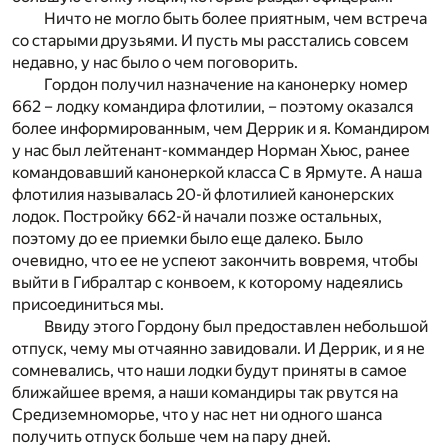
Ничто не могло быть более приятным, чем встреча
со старыми друзьями. И пусть мы расстались совсем
недавно, у нас было о чем поговорить.
Гордон получил назначение на канонерку номер
662 – лодку командира флотилии, – поэтому оказался
более информированным, чем Деррик и я. Командиром
у нас был лейтенант-коммандер Норман Хьюс, ранее
командовавший канонеркой класса С в Ярмуте. А наша
флотилия называлась 20-й флотилией канонерских
лодок. Постройку 662-й начали позже остальных,
поэтому до ее приемки было еще далеко. Было
очевидно, что ее не успеют закончить вовремя, чтобы
выйти в Гибралтар с конвоем, к которому надеялись
присоединиться мы.
Ввиду этого Гордону был предоставлен небольшой
отпуск, чему мы отчаянно завидовали. И Деррик, и я не
сомневались, что наши лодки будут приняты в самое
ближайшее время, а наши командиры так рвутся на
Средиземноморье, что у нас нет ни одного шанса
получить отпуск больше чем на пару дней.