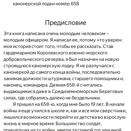
канонерской лодки номер 658
Предисловие
Эта книга написана очень молодым человеком –
молодым офицером. Я написал ее, потому что уверен:
моя история стоит того, чтобы ее рассказать. Став
гардемарином Королевского военно-морского
добровольческого резерва, я был назначен на новую
строящуюся канонерскую лодку. Я не разлучался с
канонеркой до самого конца войны, последовательно
занимая должности штурмана, старшего помощника и,
наконец, командира. Деяния 658-й считались
выдающимися даже в Средиземноморских Береговых
силах, где собрались далеко не бездельники.
Я пришел на 658-ю, когда мне было 19 лет. В начале
войны я еще учился в школе и, как и все мои сверстники,
лишился возможности перейти из детства во взрослую
жизнь в мирное время. Большинство солдат,
пришедших на ту войну, имели за спиной тот или иной