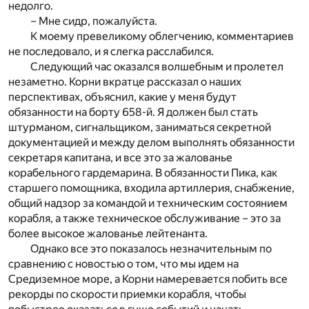
недолго.
– Мне сидр, пожалуйста.
К моему превеликому облегчению, комментариев
не последовало, и я слегка расслабился.
Следующий час оказался волшебным и пролетел
незаметно. Корни вкратце рассказал о наших
перспективах, объяснил, какие у меня будут
обязанности на борту 658-й. Я должен был стать
штурманом, сигнальщиком, заниматься секретной
документацией и между делом выполнять обязанности
секретаря капитана, и все это за жалованье
корабельного гардемарина. В обязанности Пика, как
старшего помощника, входила артиллерия, снабжение,
общий надзор за командой и техническим состоянием
корабля, а также техническое обслуживание – это за
более высокое жалованье лейтенанта.
Однако все это показалось незначительным по
сравнению с новостью о том, что мы идем на
Средиземное море, а Корни намеревается побить все
рекорды по скорости приемки корабля, чтобы