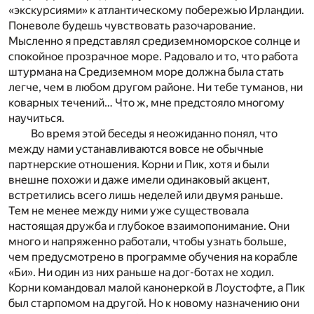
«экскурсиями» к атлантическому побережью Ирландии.
Поневоле будешь чувствовать разочарование.
Мысленно я представлял средиземноморское солнце и
спокойное прозрачное море. Радовало и то, что работа
штурмана на Средиземном море должна была стать
легче, чем в любом другом районе. Ни тебе туманов, ни
коварных течений… Что ж, мне предстояло многому
научиться.
Во время этой беседы я неожиданно понял, что
между нами устанавливаются вовсе не обычные
партнерские отношения. Корни и Пик, хотя и были
внешне похожи и даже имели одинаковый акцент,
встретились всего лишь неделей или двумя раньше.
Тем не менее между ними уже существовала
настоящая дружба и глубокое взаимопонимание. Они
много и напряженно работали, чтобы узнать больше,
чем предусмотрено в программе обучения на корабле
«Би». Ни один из них раньше на дог-ботах не ходил.
Корни командовал малой канонеркой в Лоустофте, а Пик
был старпомом на другой. Но к новому назначению они