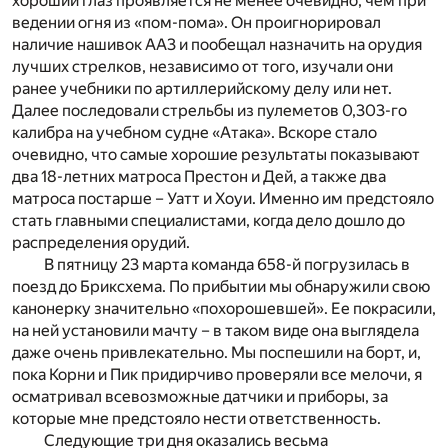
хороший глаз проявляется не менее очевидно, чем при
ведении огня из «пом-пома». Он проигнорировал
наличие нашивок АА3 и пообещал назначить на орудия
лучших стрелков, независимо от того, изучали они
ранее учебники по артиллерийскому делу или нет.
Далее последовали стрельбы из пулеметов 0,303-го
калибра на учебном судне «Атака». Вскоре стало
очевидно, что самые хорошие результаты показывают
два 18-летних матроса Престон и Дей, а также два
матроса постарше – Уатт и Хоуи. Именно им предстояло
стать главными специалистами, когда дело дошло до
распределения орудий.
В пятницу 23 марта команда 658-й погрузилась в
поезд до Бриксхема. По прибытии мы обнаружили свою
канонерку значительно «похорошевшей». Ее покрасили,
на ней установили мачту – в таком виде она выглядела
даже очень привлекательно. Мы поспешили на борт, и,
пока Корни и Пик придирчиво проверяли все мелочи, я
осматривал всевозможные датчики и приборы, за
которые мне предстояло нести ответственность.
Следующие три дня оказались весьма