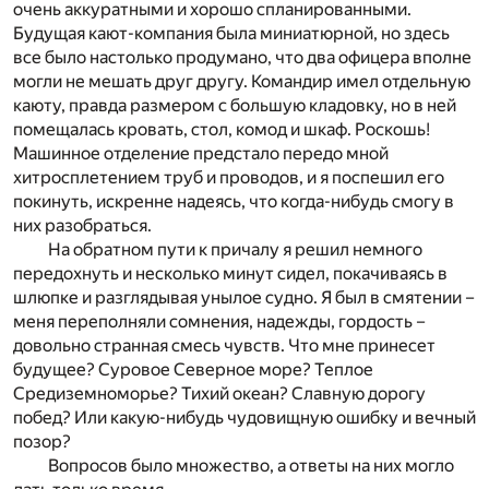
очень аккуратными и хорошо спланированными.
Будущая кают-компания была миниатюрной, но здесь
все было настолько продумано, что два офицера вполне
могли не мешать друг другу. Командир имел отдельную
каюту, правда размером с большую кладовку, но в ней
помещалась кровать, стол, комод и шкаф. Роскошь!
Машинное отделение предстало передо мной
хитросплетением труб и проводов, и я поспешил его
покинуть, искренне надеясь, что когда-нибудь смогу в
них разобраться.
На обратном пути к причалу я решил немного
передохнуть и несколько минут сидел, покачиваясь в
шлюпке и разглядывая унылое судно. Я был в смятении –
меня переполняли сомнения, надежды, гордость –
довольно странная смесь чувств. Что мне принесет
будущее? Суровое Северное море? Теплое
Средиземноморье? Тихий океан? Славную дорогу
побед? Или какую-нибудь чудовищную ошибку и вечный
позор?
Вопросов было множество, а ответы на них могло