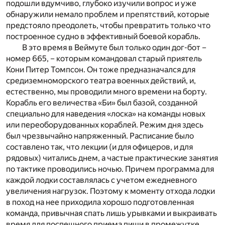
подошли вдумчиво, глубоко изучили вопрос и уже
обнаружили немало проблем и препятствий, которые
предстояло преодолеть, чтобы превратить только что
построенное судно в эффективный боевой корабль.
В это время в Веймуте был только один дог-бот –
номер 665, – которым командовал старый приятель
Кони Питер Томпсон. Он тоже предназначался для
средиземноморского театра военных действий, и,
естественно, мы проводили много времени на борту.
Корабль его величества «Би» был базой, созданной
специально для наведения «лоска» на команды новых
или переоборудованных кораблей. Режим дня здесь
был чрезвычайно напряженный. Расписание было
составлено так, что лекции (и для офицеров, и для
рядовых) читались днем, а частые практические занятия
по тактике проводились ночью. Причем программа для
каждой лодки составлялась с учетом ежедневного
увеличения нагрузок. Поэтому к моменту отхода лодки
в поход на нее приходила хорошо подготовленная
команда, привычная спать лишь урывками и выкраивать
время для поспешного приема пищи в промежутке