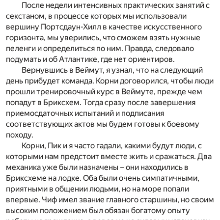
После недели интенсивных практических занятий с
секстаном, в процессе которых мы использовали
вершину Портсдаун-Хилл в качестве искусственного
горизонта, мы уверились, что сможем взять нужные
пеленги и определиться по ним. Правда, следовало
подумать и об Атлантике, где нет ориентиров.
Вернувшись в Веймут, я узнал, что на следующий
день прибудет команда. Корни договорился, чтобы люди
прошли тренировочный курс в Веймуте, прежде чем
попадут в Бриксхем. Тогда сразу после завершения
приемосдаточных испытаний и подписания
соответствующих актов мы будем готовы к боевому
походу.
Корни, Пик и я часто гадали, какими будут люди, с
которыми нам предстоит вместе жить и сражаться. Два
механика уже были назначены – они находились в
Бриксхеме на лодке. Оба были очень симпатичными,
приятными в общении людьми, но на море попали
впервые. Чиф имел звание главного старшины, но своим
высоким положением был обязан богатому опыту