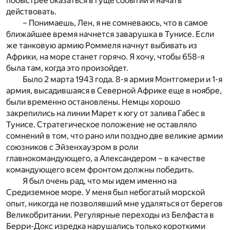
побыстрее оказаться в гуще событий и начать
действовать.
– Понимаешь, Лен, я не сомневаюсь, что в самое
ближайшее время начнется заварушка в Тунисе. Если
же танковую армию Роммеля начнут выбивать из
Африки, на море станет горячо. Я хочу, чтобы 658-я
была там, когда это произойдет.
Было 2 марта 1943 года. 8-я армия Монтгомери и 1-я
армия, высадившаяся в Северной Африке еще в ноябре,
были временно остановлены. Немцы хорошо
закрепились на линии Марет к югу от залива Габес в
Тунисе. Стратегическое положение не оставляло
сомнений в том, что рано или поздно две великие армии
союзников с Эйзенхауэром в роли
главнокомандующего, а Александером – в качестве
командующего всем фронтом должны победить.
Я был очень рад, что мы идем именно на
Средиземное море. У меня был небогатый морской
опыт, никогда не позволявший мне удаляться от берегов
Великобритании. Регулярные переходы из Белфаста в
Берри-Докс изредка нарушались только короткими