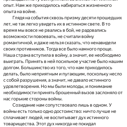
опыт. Нам же приходилось набираться жизненного
опыта на войне.
Глядя на события сквозь призму десяти прошедших
лет, не так легко увидеть их в истинном свете. В то
время мы вовсе не рвались в бой, не радовались
возможности повоевать, не считали войну
романтичной, и даже нельзя сказать, что ненавидели
своих противников. Тогда все было намного проще.
Наша страна вступила в войну, а значит, ее необходимо
выиграть. Принять в ней посильное участие было нашим
долгом. Большинство из того, что нам приходилось
делать, было неприятным и пугающим, поскольку несло
с собой разрушения, а значит, не давало истинного
удовлетворения. Но мы были молоды, и понимание
необходимости принять брошенный вызов заслоняло от
нас горькие стороны войны.
Созидание нам сопутствовало лишь в одном. У
войны есть только одно достоинство: ничто лучше не
сплачивает людей, не воспитывает дух истинного
товарищества. Этот дух никогда не покидал