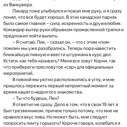
из Ванкувера.
Пикард тоже улыбнулся и пожал мне руку, и я сразу
понял, что все будет хорошо. В этих канадских парнях
было самое главное – сила, искренность и дружелюбие.
Командир вытер руки обрывком промасленной тряпки и
предложил пойти выпить.
– Я считаю, Пик, – сказал он, – что с этим «пом-
помом» мы уже разобрались. Теперь пора навестить
ближайшую пивную и ввести штурмана в курс дел.
Кстати, как тебя называть? Меня все зовут Корни, так
что прибереги пресловутое «сэр» для официальных
мероприятий.
В пивной мы уютно расположились в углу, и мне
пришлось пережить первый неприятный момент за
время нашего недолгого знакомства.
– Ты что будешь, Лен?
Я ответил не сразу. Дело в том, что в свои 19 лет я
был трезвенником, причем только потому, что мне не
нравился вкус пива. Но может быть, мне следует
попросить пинту горького? Короче говоря, колебался я