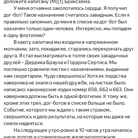
доложите капитану (М)
[1]
Бриксхема.
У меня отчаянно заколотилось сердце. Я получил
дог-бот! Такое назначение считалось завидным. Если я
правильно запомнил, до меня в списке на дог-бот был
назначен только один человек. Интересно, мы попадем
в одну флотилию?
В каюту капитана мы входили в напряженном
молчании, зато, покидая ее, старались перекричать друг
друга. Я стал высматривать в толпе своих закадычных
друзей – Деррика Брауна и Гордона Сертиса. Мы
поспешно сравнили листки с назначениями, выданные
нам секретарем. Чудо свершилось! Хотя их лордства
наверняка не знали о нашей дружбе, на листках было
написано: канонерские лодки номер 658, 662 и 663. Они
наверняка должны быть в одной флотилии. К тому же,
кроме этих трех, дог-ботов в списке больше не было.
Событие, которого мы ждали с таким страхом,
свершилось и дало результаты, на которые мы даже не
смели надеяться.
На следующее утро ровно в 10 часов утра началось
наше долгое и утомительное железнодорожное