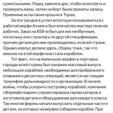
суматошными. Лодку завели в док, чтобы осмотреть и
проверить валы, затем на борт были приняты запасы.
Приемные испытания прошли в Торее.
За эти три дня я успел вплотную познакомиться с
работой верфи Апхем и был впечатлен мастерством ее
рабочих. Заказ на 658-ю был для них необычным,
поскольку она строилась по другой спецификации,
причем детали для нее производились по всей стране.
Однако корпус делали здесь, сборку тоже, так что
именно на этой верфи она стала кораблем.
Тот факт, что на маленьких верфях в портовых
городах всей страны был налажен массовый выпуск
небольших кораблей, необходимых для прибрежного
плавания и десантных операций, является настоящим
триумфом дальновидности и организации. В начале
войны, чтобы ускорить постройку кораблей, компания
«Фэрмайл марин» спроектировала серию катеров и
изготовила детали и оборудование для каждого класса.
Так многие фирмы начали выпускать отдельные части и
детали, из которых на верфях собирали корабли. При