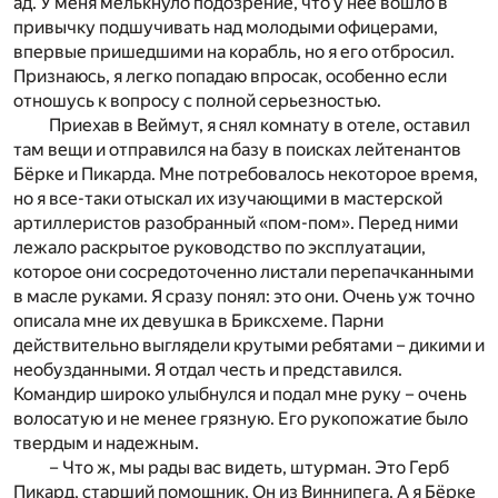
ад. У меня мелькнуло подозрение, что у нее вошло в
привычку подшучивать над молодыми офицерами,
впервые пришедшими на корабль, но я его отбросил.
Признаюсь, я легко попадаю впросак, особенно если
отношусь к вопросу с полной серьезностью.
Приехав в Веймут, я снял комнату в отеле, оставил
там вещи и отправился на базу в поисках лейтенантов
Бёрке и Пикарда. Мне потребовалось некоторое время,
но я все-таки отыскал их изучающими в мастерской
артиллеристов разобранный «пом-пом». Перед ними
лежало раскрытое руководство по эксплуатации,
которое они сосредоточенно листали перепачканными
в масле руками. Я сразу понял: это они. Очень уж точно
описала мне их девушка в Бриксхеме. Парни
действительно выглядели крутыми ребятами – дикими и
необузданными. Я отдал честь и представился.
Командир широко улыбнулся и подал мне руку – очень
волосатую и не менее грязную. Его рукопожатие было
твердым и надежным.
– Что ж, мы рады вас видеть, штурман. Это Герб
Пикард, старший помощник. Он из Виннипега. А я Бёрке