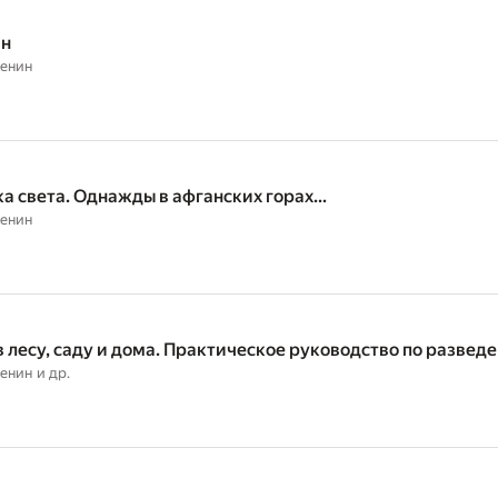
ан
тенин
ка света. Однажды в афганских горах…
тенин
в лесу, саду и дома. Практическое руководство по развед
тенин
и др.