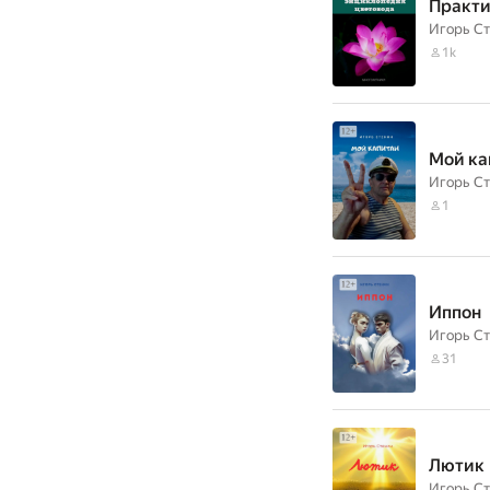
Практи
Игорь С
1k
Мой ка
Игорь С
1
Иппон
Игорь С
31
Лютик
Игорь С