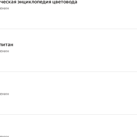
ческая энциклопедия цветовода
тенин
питан
тенин
тенин
тенин