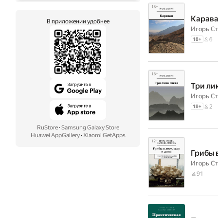
Карав
В приложении удобнее
Игорь С
6
18
+
Три ли
Игорь С
2
18
+
RuStore
·
Samsung Galaxy Store
Huawei AppGallery
·
Xiaomi GetApps
Грибы 
Игорь С
91