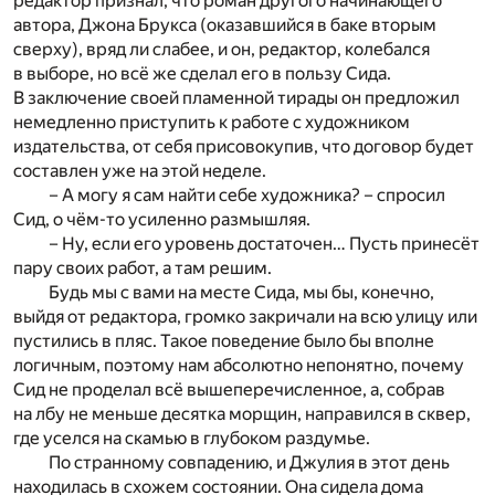
редактор признал, что роман другого начинающего
автора, Джона Брукса (оказавшийся в баке вторым
сверху), вряд ли слабее, и он, редактор, колебался
в выборе, но всё же сделал его в пользу Сида.
В заключение своей пламенной тирады он предложил
немедленно приступить к работе с художником
издательства, от себя присовокупив, что договор будет
составлен уже на этой неделе.
– А могу я сам найти себе художника? – спросил
Сид, о чём-то усиленно размышляя.
– Ну, если его уровень достаточен… Пусть принесёт
пару своих работ, а там решим.
Будь мы с вами на месте Сида, мы бы, конечно,
выйдя от редактора, громко закричали на всю улицу или
пустились в пляс. Такое поведение было бы вполне
логичным, поэтому нам абсолютно непонятно, почему
Сид не проделал всё вышеперечисленное, а, собрав
на лбу не меньше десятка морщин, направился в сквер,
где уселся на скамью в глубоком раздумье.
По странному совпадению, и Джулия в этот день
находилась в схожем состоянии. Она сидела дома