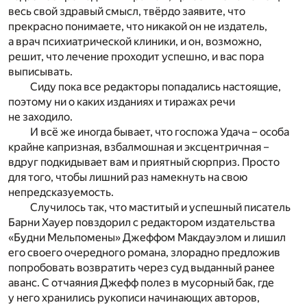
весь свой здравый смысл, твёрдо заявите, что
прекрасно понимаете, что никакой он не издатель,
а врач психиатрической клиники, и он, возможно,
решит, что лечение проходит успешно, и вас пора
выписывать.
Сиду пока все редакторы попадались настоящие,
поэтому ни о каких изданиях и тиражах речи
не заходило.
И всё же иногда бывает, что госпожа Удача – особа
крайне капризная, взбалмошная и эксцентричная –
вдруг подкидывает вам и приятный сюрприз. Просто
для того, чтобы лишний раз намекнуть на свою
непредсказуемость.
Случилось так, что маститый и успешный писатель
Барни Хауер повздорил с редактором издательства
«Будни Мельпомены» Джеффом Макдауэлом и лишил
его своего очередного романа, злорадно предложив
попробовать возвратить через суд выданный ранее
аванс. С отчаяния Джефф полез в мусорный бак, где
у него хранились рукописи начинающих авторов,