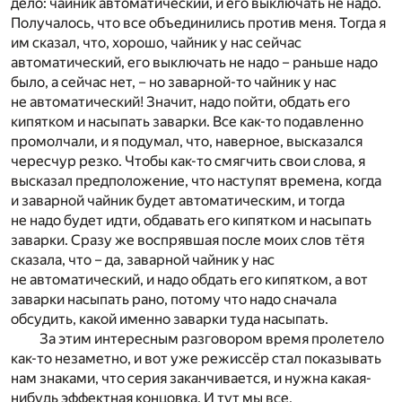
дело: чайник автоматический, и его выключать не надо.
Получалось, что все объединились против меня. Тогда я
им сказал, что, хорошо, чайник у нас сейчас
автоматический, его выключать не надо – раньше надо
было, а сейчас нет, – но заварной-то чайник у нас
не автоматический! Значит, надо пойти, обдать его
кипятком и насыпать заварки. Все как-то подавленно
промолчали, и я подумал, что, наверное, высказался
чересчур резко. Чтобы как-то смягчить свои слова, я
высказал предположение, что наступят времена, когда
и заварной чайник будет автоматическим, и тогда
не надо будет идти, обдавать его кипятком и насыпать
заварки. Сразу же воспрявшая после моих слов тётя
сказала, что – да, заварной чайник у нас
не автоматический, и надо обдать его кипятком, а вот
заварки насыпать рано, потому что надо сначала
обсудить, какой именно заварки туда насыпать.
За этим интересным разговором время пролетело
как-то незаметно, и вот уже режиссёр стал показывать
нам знаками, что серия заканчивается, и нужна какая-
нибудь эффектная концовка. И тут мы все,