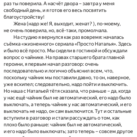
раз ты поверила. А насчёт двора – завтра у меня
свободный день, и я готов его весь посвятить
благоустройству!
Жена (надо же! Я, выходит, женат? ), по-моему,
не очень поверила, но, всё-таки, промолчала.
На студию я вернулся как раз вовремя: началась
съёмка «жизненного» сериала «Просто Наталья». Здесь
и было всё просто. Мы сидели в гостиной и обсуждали
вопрос о чайнике. На правах старшего брата главной
героини, я первым начал разговор: очень
последовательно и логично объяснил всем, что,
поскольку чайник мы поставили давно, то он, наверное,
уже вскипел; следовательно, надо пойти и выключить.
Но наша с Натальей тётя сказала, что раньше – да, когда
у нас ещё чайник был не автоматический, его надо было
выключать, а теперь чайник у нас автоматический, и его
выключать не надо, он сам выключится. Тут и остальные
вступили в разговор и стали рассуждать о том, как
плохо было раньше: чайник был не автоматический,
и его надо было выключать; зато теперь – совсем другое