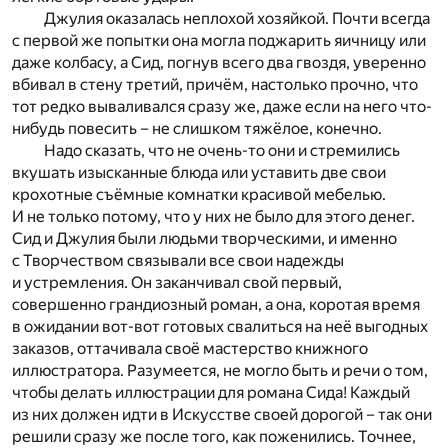
Джулия оказалась неплохой хозяйкой. Почти всегда
с первой же попытки она могла поджарить яичницу или
даже колбасу, а Сид, погнув всего два гвоздя, уверенно
вбивал в стену третий, причём, настолько прочно, что
тот редко вываливался сразу же, даже если на него что-
нибудь повесить – не слишком тяжёлое, конечно.
Надо сказать, что не очень-то они и стремились
вкушать изысканные блюда или уставить две свои
крохотные съёмные комнатки красивой мебелью.
И не только потому, что у них не было для этого денег.
Сид и Джулия были людьми творческими, и именно
с Творчеством связывали все свои надежды
и устремления. Он заканчивал свой первый,
совершенно грандиозный роман, а она, коротая время
в ожидании вот-вот готовых свалиться на неё выгодных
заказов, оттачивала своё мастерство книжного
иллюстратора. Разумеется, не могло быть и речи о том,
чтобы делать иллюстрации для романа Сида! Каждый
из них должен идти в Искусстве своей дорогой – так они
решили сразу же после того, как поженились. Точнее,