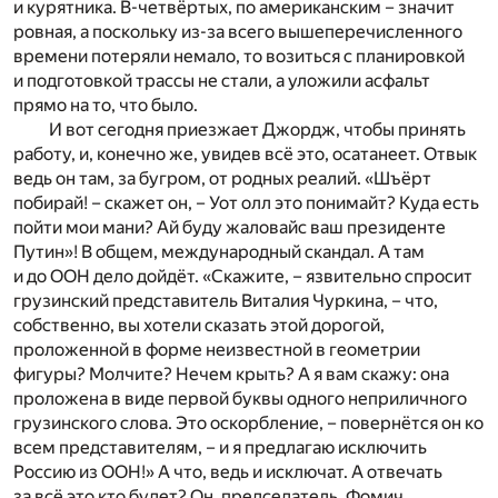
и курятника. В-четвёртых, по американским – значит
ровная, а поскольку из-за всего вышеперечисленного
времени потеряли немало, то возиться с планировкой
и подготовкой трассы не стали, а уложили асфальт
прямо на то, что было.
И вот сегодня приезжает Джордж, чтобы принять
работу, и, конечно же, увидев всё это, осатанеет. Отвык
ведь он там, за бугром, от родных реалий. «Шъёрт
побирай! – скажет он, – Уот олл это понимайт? Куда есть
пойти мои мани? Ай буду жаловайс ваш президенте
Путин»! В общем, международный скандал. А там
и до ООН дело дойдёт. «Скажите, – язвительно спросит
грузинский представитель Виталия Чуркина, – что,
собственно, вы хотели сказать этой дорогой,
проложенной в форме неизвестной в геометрии
фигуры? Молчите? Нечем крыть? А я вам скажу: она
проложена в виде первой буквы одного неприличного
грузинского слова. Это оскорбление, – повернётся он ко
всем представителям, – и я предлагаю исключить
Россию из ООН!» А что, ведь и исключат. А отвечать
за всё это кто будет? Он, председатель. Фомич