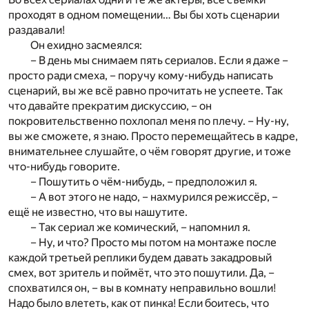
проходят в одном помещении… Вы бы хоть сценарии
раздавали!
Он ехидно засмеялся:
– В день мы снимаем пять сериалов. Если я даже –
просто ради смеха, – поручу кому-нибудь написать
сценарий, вы же всё равно прочитать не успеете. Так
что давайте прекратим дискуссию, – он
покровительственно похлопал меня по плечу. – Ну-ну,
вы же сможете, я знаю. Просто перемещайтесь в кадре,
внимательнее слушайте, о чём говорят другие, и тоже
что-нибудь говорите.
– Пошутить о чём-нибудь, – предположил я.
– А вот этого не надо, – нахмурился режиссёр, –
ещё не известно, что вы нашутите.
– Так сериал же комический, – напомнил я.
– Ну, и что? Просто мы потом на монтаже после
каждой третьей реплики будем давать закадровый
смех, вот зритель и поймёт, что это пошутили. Да, –
спохватился он, – вы в комнату неправильно вошли!
Надо было влететь, как от пинка! Если боитесь, что