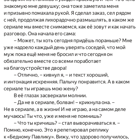
знакомую мне девушку; она тоже заметила меня
и призывно помахала рукой. Я сделал заказ, сел рядом
с ней, продолжая лихорадочно размышлять, в каком же
сериале мы вместе снимаемся, как её зовут и как начать
разговор. Она начала его сама:
– Может, ты хоть сегодня придёшь пораньше? Мне
уже надоело каждый день уверять соседей, что мой
муж пока ещё меня не бросил и что сегодня он
обязательно вместе со всеми поработает
на благоустройстве двора!
– Отлично, – кивнул я, – и текст хороший,
и интонация искренняя. Палычу понравится. А в каком
сериале ты играешь мою жену?
В её глазах засверкали молнии.
– Да не в сериале, болван! – крикнула она. –
Не в сериале, а в жизни! И не играю, а на самом деле
мучаюсь! Ты что, уже и меня не помнишь?
– Что ты кричишь? – стал выворачиваться я. –
Помню, конечно. Это я репетировал реплику
к «Бедному Павлику». Вижу, что здорово получилось,