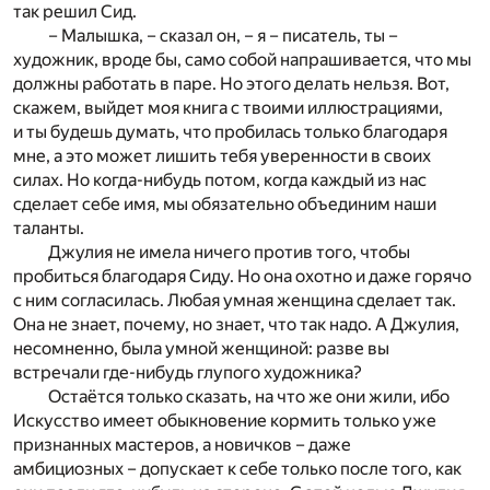
так решил Сид.
– Малышка, – сказал он, – я – писатель, ты –
художник, вроде бы, само собой напрашивается, что мы
должны работать в паре. Но этого делать нельзя. Вот,
скажем, выйдет моя книга с твоими иллюстрациями,
и ты будешь думать, что пробилась только благодаря
мне, а это может лишить тебя уверенности в своих
силах. Но когда-нибудь потом, когда каждый из нас
сделает себе имя, мы обязательно объединим наши
таланты.
Джулия не имела ничего против того, чтобы
пробиться благодаря Сиду. Но она охотно и даже горячо
с ним согласилась. Любая умная женщина сделает так.
Она не знает, почему, но знает, что так надо. А Джулия,
несомненно, была умной женщиной: разве вы
встречали где-нибудь глупого художника?
Остаётся только сказать, на что же они жили, ибо
Искусство имеет обыкновение кормить только уже
признанных мастеров, а новичков – даже
амбициозных – допускает к себе только после того, как