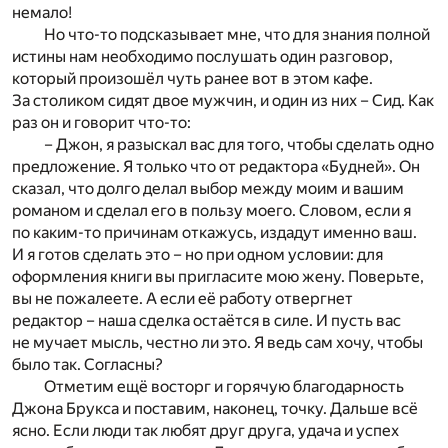
немало!
Но что-то подсказывает мне, что для знания полной
истины нам необходимо послушать один разговор,
который произошёл чуть ранее вот в этом кафе.
За столиком сидят двое мужчин, и один из них – Сид. Как
раз он и говорит что-то:
– Джон, я разыскал вас для того, чтобы сделать одно
предложение. Я только что от редактора «Будней». Он
сказал, что долго делал выбор между моим и вашим
романом и сделал его в пользу моего. Словом, если я
по каким-то причинам откажусь, издадут именно ваш.
И я готов сделать это – но при одном условии: для
оформления книги вы пригласите мою жену. Поверьте,
вы не пожалеете. А если её работу отвергнет
редактор – наша сделка остаётся в силе. И пусть вас
не мучает мысль, честно ли это. Я ведь сам хочу, чтобы
было так. Согласны?
Отметим ещё восторг и горячую благодарность
Джона Брукса и поставим, наконец, точку. Дальше всё
ясно. Если люди так любят друг друга, удача и успех