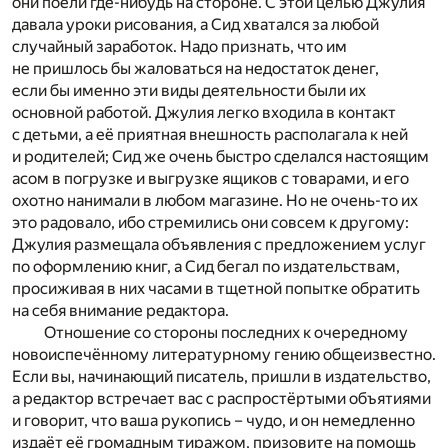
они поели где-нибудь на стороне. С этой целью Джулия
давала уроки рисования, а Сид хватался за любой
случайный заработок. Надо признать, что им
не пришлось бы жаловаться на недостаток денег,
если бы именно эти виды деятельности были их
основной работой. Джулия легко входила в контакт
с детьми, а её приятная внешность располагала к ней
и родителей; Сид же очень быстро сделался настоящим
асом в погрузке и выгрузке ящиков с товарами, и его
охотно нанимали в любом магазине. Но не очень-то их
это радовало, ибо стремились они совсем к другому:
Джулия размещала объявления с предложением услуг
по оформлению книг, а Сид бегал по издательствам,
просиживая в них часами в тщетной попытке обратить
на себя внимание редактора.
Отношение со стороны последних к очередному
новоиспечённому литературному гению общеизвестно.
Если вы, начинающий писатель, пришли в издательство,
а редактор встречает вас с распростёртыми объятиями
и говорит, что ваша рукопись – чудо, и он немедленно
издаёт её громадным тиражом, призовите на помощь