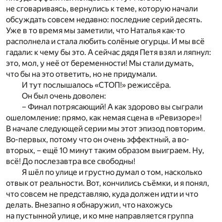
не сговариваясь, вернулись к теме, которую начали
обсуждать совсем недавно: последние серий десять.
Уже в то время мы заметили, что Наталья как-то
располнела и стала любить солёные огурцы. И мы всё
гадали: к чему бы это. А сейчас дядя Петя взял и ляпнул:
это, мол, у неё от беременности! Мы стали думать,
что бы на это ответить, но не придумали.
И тут послышалось «СТОП!» режиссёра.
Он был очень доволен:
– Финал потрясающий! А как здорово вы сыграли
ошеломление: прямо, как немая сцена в «Ревизоре»!
В начале следующей серии мы этот эпизод повторим.
Во-первых, потому что он очень эффектный, а во-
вторых, – ещё 10 минут таким образом выиграем. Ну,
всё! До послезавтра все свободны!
Я шёл по улице и грустно думал о том, насколько
отвык от реальности. Вот, кончились съёмки, и я понял,
что совсем не представляю, куда должен идти и что
делать. Внезапно я обнаружил, что нахожусь
на пустынной улице, и ко мне направляется группа