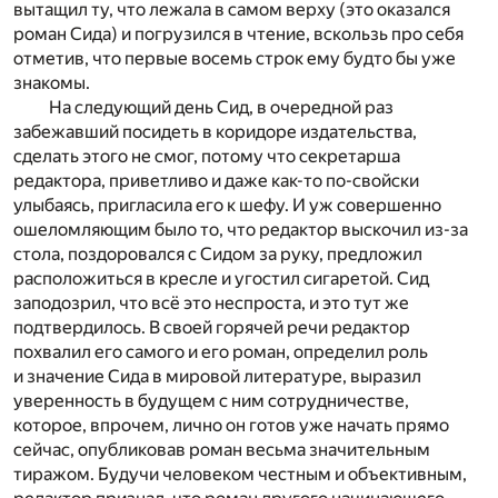
вытащил ту, что лежала в самом верху (это оказался
роман Сида) и погрузился в чтение, вскользь про себя
отметив, что первые восемь строк ему будто бы уже
знакомы.
На следующий день Сид, в очередной раз
забежавший посидеть в коридоре издательства,
сделать этого не смог, потому что секретарша
редактора, приветливо и даже как-то по-свойски
улыбаясь, пригласила его к шефу. И уж совершенно
ошеломляющим было то, что редактор выскочил из-за
стола, поздоровался с Сидом за руку, предложил
расположиться в кресле и угостил сигаретой. Сид
заподозрил, что всё это неспроста, и это тут же
подтвердилось. В своей горячей речи редактор
похвалил его самого и его роман, определил роль
и значение Сида в мировой литературе, выразил
уверенность в будущем с ним сотрудничестве,
которое, впрочем, лично он готов уже начать прямо
сейчас, опубликовав роман весьма значительным
тиражом. Будучи человеком честным и объективным,