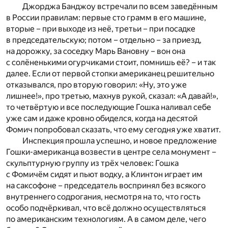
Джорджа Банджоу встречали по всем заведённым
в России правилам: первые сто грамм в его машине,
вторые – при выходе из неё, третьи – при посадке
в председательскую; потом – отдельно – за приезд,
на дорожку, за соседку Марь Вановну – вон она
с солёненькими огурчиками стоит, помнишь её? – и так
далее. Если от первой стопки американец решительно
отказывался, про вторую говорил: «Ну, это уже
лишнее!», про третью, махнув рукой, сказал: «А давай!»,
то четвёртую и все последующие Гошка наливал себе
уже сам и даже кровно обиделся, когда на десятой
Фомич попробовал сказать, что ему сегодня уже хватит.
Инспекция прошла успешно, и новое предложение
Гошки-американца возвести в центре села монумент –
скульптурную группу из трёх человек: Гошка
с Фомичём сидят и пьют водку, а Клинтон играет им
на саксофоне – председатель воспринял без всякого
внутреннего содрогания, несмотря на то, что гость
особо подчёркивал, что всё должно осуществляться
по американским технологиям. А в самом деле, чего