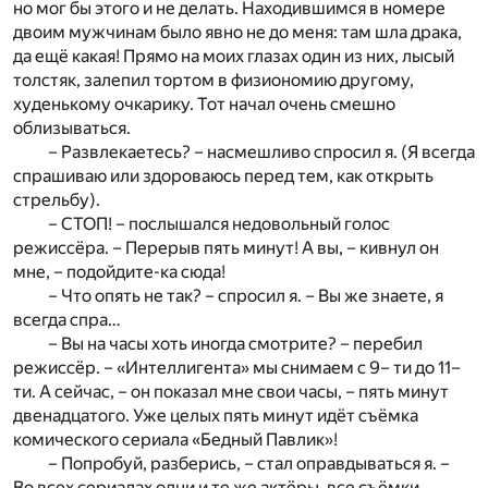
но мог бы этого и не делать. Находившимся в номере
двоим мужчинам было явно не до меня: там шла драка,
да ещё какая! Прямо на моих глазах один из них, лысый
толстяк, залепил тортом в физиономию другому,
худенькому очкарику. Тот начал очень смешно
облизываться.
– Развлекаетесь? – насмешливо спросил я. (Я всегда
спрашиваю или здороваюсь перед тем, как открыть
стрельбу).
– СТОП! – послышался недовольный голос
режиссёра. – Перерыв пять минут! А вы, – кивнул он
мне, – подойдите-ка сюда!
– Что опять не так? – спросил я. – Вы же знаете, я
всегда спра…
– Вы на часы хоть иногда смотрите? – перебил
режиссёр. – «Интеллигента» мы снимаем с 9– ти до 11–
ти. А сейчас, – он показал мне свои часы, – пять минут
двенадцатого. Уже целых пять минут идёт съёмка
комического сериала «Бедный Павлик»!
– Попробуй, разберись, – стал оправдываться я. –
Во всех сериалах одни и те же актёры, все съёмки