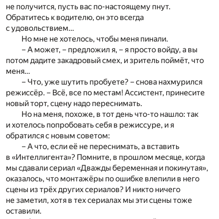
не получится, пусть вас по-настоящему пнут.
Обратитесь к водителю, он это всегда
с удовольствием…
Но мне не хотелось, чтобы меня пинали.
– А может, – предложил я, – я просто войду, а вы
потом дадите закадровый смех, и зритель поймёт, что
меня…
– Что, уже шутить пробуете? – снова нахмурился
режиссёр. – Всё, все по местам! Ассистент, принесите
новый торт, сцену надо переснимать.
Но на меня, похоже, в тот день что-то нашло: так
и хотелось попробовать себя в режиссуре, и я
обратился с новым советом:
– А что, если её не переснимать, а вставить
в «Интеллигента»? Помните, в прошлом месяце, когда
мы сдавали сериал «Дважды беременная и покинутая»,
оказалось, что монтажёры по ошибке влепили в него
сцены из трёх других сериалов? И никто ничего
не заметил, хотя в тех сериалах мы эти сцены тоже
оставили.