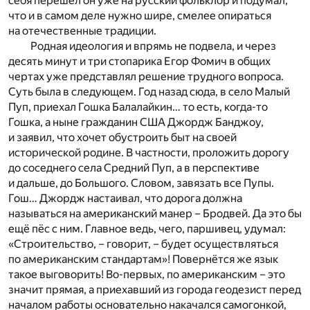
себя перешёл он уже на русский фольклор и подумал,
что и в самом деле нужно шире, смелее опираться
на отечественные традиции.
Родная идеология и впрямь не подвела, и через
десять минут и три стопарика Егор Фомич в общих
чертах уже представлял решение трудного вопроса.
Суть была в следующем. Год назад сюда, в село Малый
Пуп, приехал Гошка Балалайкин… то есть, когда-то
Гошка, а ныне гражданин США Джордж Банджоу,
и заявил, что хочет обустроить быт на своей
исторической родине. В частности, проложить дорогу
до соседнего села Средний Пуп, а в перспективе
и дальше, до Большого. Словом, завязать все Пупы.
Гош… Джордж настаивал, что дорога должна
называться на американский манер – Бродвей. Да это бы
ещё пёс с ним. Главное ведь, чего, паршивец, удумал:
«Строительство, – говорит, – будет осуществляться
по американским стандартам»! Повернётся же язык
такое выговорить! Во-первых, по американским – это
значит прямая, а приехавший из города геодезист перед
началом работы основательно накачался самогонкой,