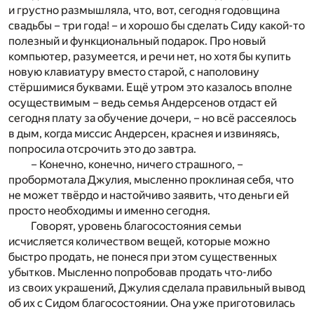
и грустно размышляла, что, вот, сегодня годовщина
свадьбы – три года! – и хорошо бы сделать Сиду какой-то
полезный и функциональный подарок. Про новый
компьютер, разумеется, и речи нет, но хотя бы купить
новую клавиатуру вместо старой, с наполовину
стёршимися буквами. Ещё утром это казалось вполне
осуществимым – ведь семья Андерсенов отдаст ей
сегодня плату за обучение дочери, – но всё рассеялось
в дым, когда миссис Андерсен, краснея и извиняясь,
попросила отсрочить это до завтра.
– Конечно, конечно, ничего страшного, –
пробормотала Джулия, мысленно проклиная себя, что
не может твёрдо и настойчиво заявить, что деньги ей
просто необходимы и именно сегодня.
Говорят, уровень благосостояния семьи
исчисляется количеством вещей, которые можно
быстро продать, не понеся при этом существенных
убытков. Мысленно попробовав продать что-либо
из своих украшений, Джулия сделала правильный вывод
об их с Сидом благосостоянии. Она уже приготовилась