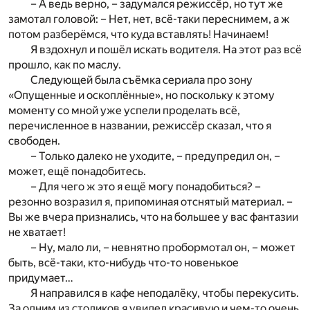
– А ведь верно, – задумался режиссёр, но тут же
замотал головой: – Нет, нет, всё-таки переснимем, а ж
потом разберёмся, что куда вставлять! Начинаем!
Я вздохнул и пошёл искать водителя. На этот раз всё
прошло, как по маслу.
Следующей была съёмка сериала про зону
«Опущенные и оскоплённые», но поскольку к этому
моменту со мной уже успели проделать всё,
перечисленное в названии, режиссёр сказал, что я
свободен.
– Только далеко не уходите, – предупредил он, –
может, ещё понадобитесь.
– Для чего ж это я ещё могу понадобиться? –
резонно возразил я, припоминая отснятый материал. –
Вы же вчера признались, что на большее у вас фантазии
не хватает!
– Ну, мало ли, – невнятно пробормотал он, – может
быть, всё-таки, кто-нибудь что-то новенькое
придумает…
Я направился в кафе неподалёку, чтобы перекусить.
За одним из столиков я увидел красивую и чем-то очень