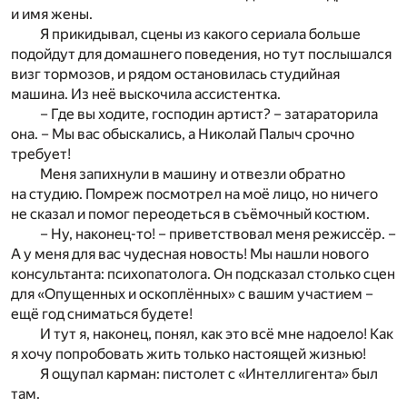
и имя жены.
Я прикидывал, сцены из какого сериала больше
подойдут для домашнего поведения, но тут послышался
визг тормозов, и рядом остановилась студийная
машина. Из неё выскочила ассистентка.
– Где вы ходите, господин артист? – затараторила
она. – Мы вас обыскались, а Николай Палыч срочно
требует!
Меня запихнули в машину и отвезли обратно
на студию. Помреж посмотрел на моё лицо, но ничего
не сказал и помог переодеться в съёмочный костюм.
– Ну, наконец-то! – приветствовал меня режиссёр. –
А у меня для вас чудесная новость! Мы нашли нового
консультанта: психопатолога. Он подсказал столько сцен
для «Опущенных и оскоплённых» с вашим участием –
ещё год сниматься будете!
И тут я, наконец, понял, как это всё мне надоело! Как
я хочу попробовать жить только настоящей жизнью!
Я ощупал карман: пистолет с «Интеллигента» был
там.