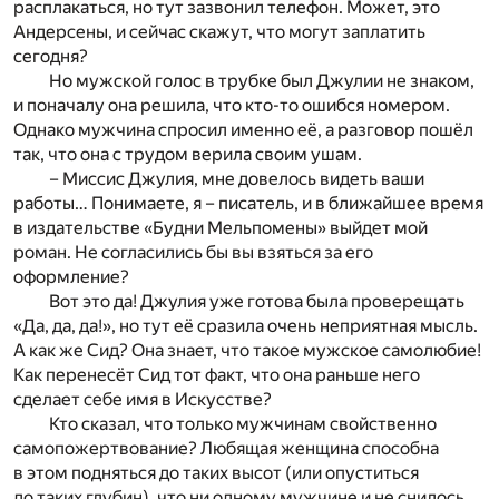
расплакаться, но тут зазвонил телефон. Может, это
Андерсены, и сейчас скажут, что могут заплатить
сегодня?
Но мужской голос в трубке был Джулии не знаком,
и поначалу она решила, что кто-то ошибся номером.
Однако мужчина спросил именно её, а разговор пошёл
так, что она с трудом верила своим ушам.
– Миссис Джулия, мне довелось видеть ваши
работы… Понимаете, я – писатель, и в ближайшее время
в издательстве «Будни Мельпомены» выйдет мой
роман. Не согласились бы вы взяться за его
оформление?
Вот это да! Джулия уже готова была проверещать
«Да, да, да!», но тут её сразила очень неприятная мысль.
А как же Сид? Она знает, что такое мужское самолюбие!
Как перенесёт Сид тот факт, что она раньше него
сделает себе имя в Искусстве?
Кто сказал, что только мужчинам свойственно
самопожертвование? Любящая женщина способна
в этом подняться до таких высот (или опуститься
до таких глубин), что ни одному мужчине и не снилось.