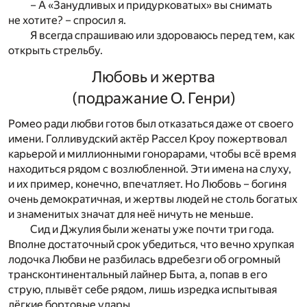
– А «Занудливых и придурковатых» вы снимать
не хотите? – спросил я.
Я всегда спрашиваю или здороваюсь перед тем, как
открыть стрельбу.
Любовь и жертва
(подражание О. Генри)
Ромео ради любви готов был отказаться даже от своего
имени. Голливудский актёр Рассел Кроу пожертвовал
карьерой и миллионными гонорарами, чтобы всё время
находиться рядом с возлюбленной. Эти имена на слуху,
и их пример, конечно, впечатляет. Но Любовь – богиня
очень демократичная, и жертвы людей не столь богатых
и знаменитых значат для неё ничуть не меньше.
Сид и Джулия были женаты уже почти три года.
Вполне достаточный срок убедиться, что вечно хрупкая
лодочка Любви не разбилась вдребезги об огромный
трансконтинентальный лайнер Быта, а, попав в его
струю, плывёт себе рядом, лишь изредка испытывая
лёгкие бортовые удары.