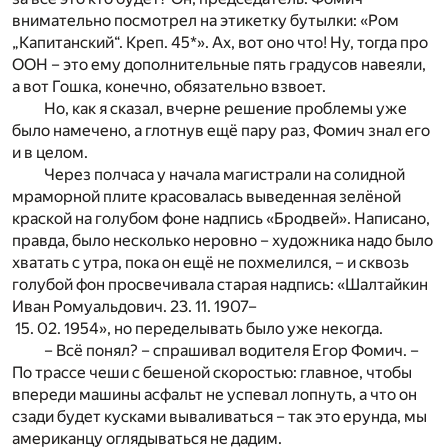
внимательно посмотрел на этикетку бутылки: «Ром
„Капитанский“. Креп. 45*». Ах, вот оно что! Ну, тогда про
ООН – это ему дополнительные пять градусов навеяли,
а вот Гошка, конечно, обязательно взвоет.
Но, как я сказал, вчерне решение проблемы уже
было намечено, а глотнув ещё пару раз, Фомич знал его
и в целом.
Через полчаса у начала магистрали на солидной
мраморной плите красовалась выведенная зелёной
краской на голубом фоне надпись «Бродвей». Написано,
правда, было несколько неровно – художника надо было
хватать с утра, пока он ещё не похмелился, – и сквозь
голубой фон просвечивала старая надпись: «Шалтайкин
Иван Ромуальдович. 23. 11. 1907–
15. 02. 1954», но переделывать было уже некогда.
– Всё понял? – спрашивал водителя Егор Фомич. –
По трассе чеши с бешеной скоростью: главное, чтобы
впереди машины асфальт не успевал лопнуть, а что он
сзади будет кусками вываливаться – так это ерунда, мы
американцу оглядываться не дадим.