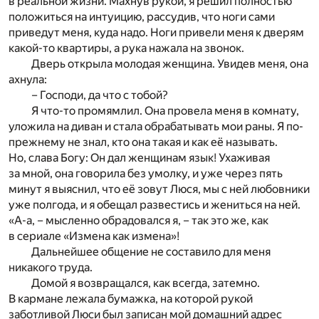
в реальной жизни. Махнув рукой, я решил полностью
положиться на интуицию, рассудив, что ноги сами
приведут меня, куда надо. Ноги привели меня к дверям
какой-то квартиры, а рука нажала на звонок.
Дверь открыла молодая женщина. Увидев меня, она
ахнула:
– Господи, да что с тобой?
Я что-то промямлил. Она провела меня в комнату,
уложила на диван и стала обрабатывать мои раны. Я по-
прежнему не знал, кто она такая и как её называть.
Но, слава Богу: Он дал женщинам язык! Ухаживая
за мной, она говорила без умолку, и уже через пять
минут я выяснил, что её зовут Люся, мы с ней любовники
уже полгода, и я обещал развестись и жениться на ней.
«А-а, – мысленно обрадовался я, – так это же, как
в сериале «Измена как измена»!
Дальнейшее общение не составило для меня
никакого труда.
Домой я возвращался, как всегда, затемно.
В кармане лежала бумажка, на которой рукой
заботливой Люси был записан мой домашний адрес