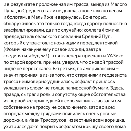
и в результате проложенная им трасса, выйдя из Малого
Пупа, до Среднего так и не дошла, а попетляв по лесам
и болотам, в Малый же и вернулась. Во-вторых,
обнаружилось это только тогда, когда дорогу полностью
заасфальтировали, да и то случайно: коллега Фомича,
председатель сельского поселения Средний Пуп,
который с утра стоял с ножницами перед ленточкой
(Фомич накануне ему позвонил: жди, завтра
соединяться будем! ), в пять вечера приехал на УАЗике
по старой дороге, причём, уверял, что с новой трассой
нигде не пересекался. В-третьих, по американским –
значит прочная, а из-за того, что стараниями геодезиста
трасса неимоверно удлинилась, асфальт пришлось
укладывать слоем не толще папиросной бумаги. Здесь,
правда, сыграли роль и сопутствующие обстоятельства:
из первой же пришедшей в село машины с асфальтом
собственно на трассу не осело ничего, зато во всех
огородах между грядками появились очень ровные
дорожки, а Иван Трясоруков, известный всем воришка,
ухитрился даже покрыть асфальтом крышу своего дома