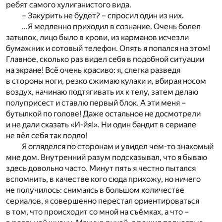
ребят самого хулиганистого вида.
– Закурить не будет? – спросил один из них.
…Я медленно приходил в сознание. Очень болел
затылок, лицо было в крови, из карманов исчезли
бумажник и сотовый телефон. Опять я попался на этом!
Главное, сколько раз видел себя в подобной ситуации
на экране! Всё очень красиво: я, слегка разведя
в стороны ноги, резко сжимаю кулаки и, вбирая носом
воздух, начинаю подтягивать их к телу, затем делаю
полуприсест и ставлю первый блок. А эти меня –
бутылкой по голове! Даже остальное не досмотрели
и не дали сказать «И-йя!». Ни один бандит в сериале
не вёл себя так подло!
Я огляделся по сторонам и увидел чем-то знакомый
мне дом. Внутренний разум подсказывал, что я бываю
здесь довольно часто. Минут пять я честно пытался
вспомнить, в качестве кого сюда прихожу, но ничего
не получилось: снимаясь в большом количестве
сериалов, я совершенно перестал ориентироваться
в том, что происходит со мной на съёмках, а что –