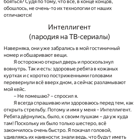
бояться? Судя по тому, что всё, в конце концов,
обошлось, не очень-то их технологии от наших
отличаются!
Интеллигент
(пародия на ТВ-сериалы)
Наверняка, они уже забрались в мой гостиничный
номер и обшаривают вещи.
Я осторожно открыл дверь и проскользнул
вовнутрь. Так и есть: здоровые ребята в кожаных
куртках и с коротко постриженными головами
перевернули всё вверх дном, а сейчас разламывают
мой кейс.
– Не помешаю? – спросил я.
Я всегда спрашиваю или здороваюсь перед тем, как
открыть стрельбу. Потому и имя у меня – Интеллигент.
Ребята дёрнулись, было, к своим пушкам – да уж куда
там! Поскольку их было только шестеро, всё
закончилось очень быстро. Я покачал головой,
удивляясь их наивности: знали ведь, что будут иметь