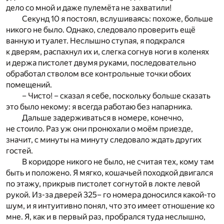
дело со мной и даже пулемёта не захватили!
Секунд 10 я постоял, вслушиваясь: похоже, больше
никого не было. Однако, следовало проверить ещё
ванную и туалет. Неслышно ступая, я подкрался
к дверям, распахнул их и, слегка согнув ноги в коленях
и держа пистолет двумя руками, последовательно
обработал стволом все контрольные точки обоих
помещений.
– Чисто! – сказал я себе, поскольку больше сказать
это было некому: я всегда работаю без напарника.
Дальше задерживаться в номере, конечно,
не стоило. Раз уж они пронюхали о моём приезде,
значит, с минуты на минуту следовало ждать других
гостей.
В коридоре никого не было, не считая тех, кому там
быть и положено. Я мягко, кошачьей походкой двигался
по этажу, прикрыв пистолет согнутой в локте левой
рукой. Из-за дверей 325– го номера доносился какой-то
шум, и я интуитивно понял, что это имеет отношение ко
мне. Я, как и в первый раз, пробрался туда неслышно,