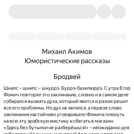
Михаил Акимов
Юмористические рассказы
Бродвей
Шнапс – шнипс – шнуррэ. Буррэ-базилюррэ. С утра Егор
Фомич повторял это заклинание, словно и в самом деле
собирался вызвать духа, который явится и разом решит
все его проблемы. Но дух не являлся, а первое слово
заклинания настойчиво уговаривало Фомича плюнуть
на всю эту арабскую мистику и сбегать в магазин.
«Здесь без бутылки не разберёшься!» – неожиданно для