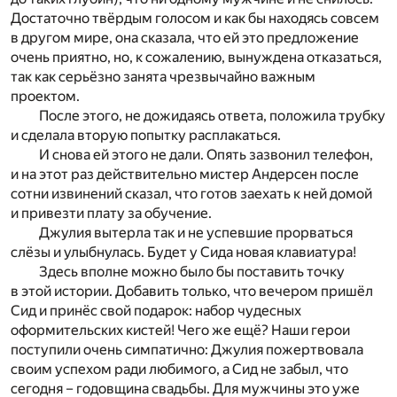
Достаточно твёрдым голосом и как бы находясь совсем
в другом мире, она сказала, что ей это предложение
очень приятно, но, к сожалению, вынуждена отказаться,
так как серьёзно занята чрезвычайно важным
проектом.
После этого, не дожидаясь ответа, положила трубку
и сделала вторую попытку расплакаться.
И снова ей этого не дали. Опять зазвонил телефон,
и на этот раз действительно мистер Андерсен после
сотни извинений сказал, что готов заехать к ней домой
и привезти плату за обучение.
Джулия вытерла так и не успевшие прорваться
слёзы и улыбнулась. Будет у Сида новая клавиатура!
Здесь вполне можно было бы поставить точку
в этой истории. Добавить только, что вечером пришёл
Сид и принёс свой подарок: набор чудесных
оформительских кистей! Чего же ещё? Наши герои
поступили очень симпатично: Джулия пожертвовала
своим успехом ради любимого, а Сид не забыл, что
сегодня – годовщина свадьбы. Для мужчины это уже