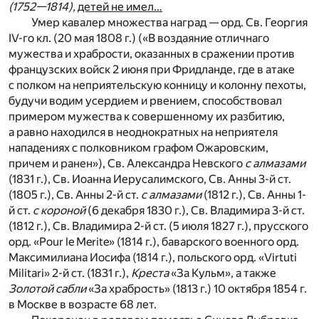
(1752—1814),
детей не имел…
Умер кавалер множества наград — орд. Св. Георгия
IV-го кл. (20 мая 1808 г.) («В воздаяние отличнаго
мужества и храбрости, оказанных в сражении против
французских войск 2 июня при Фридланде, где в атаке
с полком на неприятельскую конницу и колонну пехоты,
будучи водим усердием и рвением, способствовал
примером мужества к совершенному их разбитию,
а равно находился в неоднократных на неприятеля
нападениях с полковником графом Ожаровским,
причем и ранен»), Св. Александра Невского
с алмазами
(1831 г.), Св. Иоанна Иерусалимского, Св. Анны 3-й ст.
(1805 г.), Св. Анны 2-й ст.
с алмазами
(1812 г.), Св. Анны 1-
й ст.
с короной
(6 декабря 1830 г.), Св. Владимира 3-й ст.
(1812 г.), Св. Владимира 2-й ст. (5 июля 1827 г.), прусского
орд. «Pour le Merite» (1814 г.), баварского военного орд.
Максимилиана Иосифа (1814 г.), польского орд. «Virtuti
Militari» 2-й ст. (1831 г.),
Креста
«За Кульм», а также
Золотой сабли
«За храбрость» (1813 г.) 10 октября 1854 г.
в Москве в возрасте 68 лет.