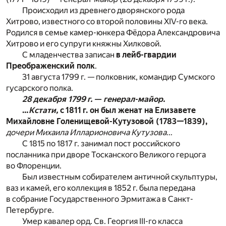
Происходил из древнего дворянского рода
Хитрово, известного со второй половины XIV-го века.
Родился в семье камер-юнкера Фёдора Александровича
Хитрово и его супруги княжны Хилковой.
С младенчества записан
в лейб-гвардии
Преображенский полк
.
31 августа 1799 г. — полковник, командир Сумского
гусарского полка.
28 декабря 1799 г. — генерал-майор.
…
Кстати,
с 1811 г. он был женат на Елизавете
Михайловне Голенищевой-Кутузовой (1783—1839),
дочери Михаила Илларионовича Кутузова…
С 1815 по 1817 г. занимал пост российского
посланника при дворе Тосканского Великого герцога
во Флоренции.
Был известным собирателем античной скульптуры,
ваз и камей, его коллекция в 1852 г. была передана
в собрание Государственного Эрмитажа в Санкт-
Петербурге.
Умер кавалер орд. Св. Георгия III-го класса