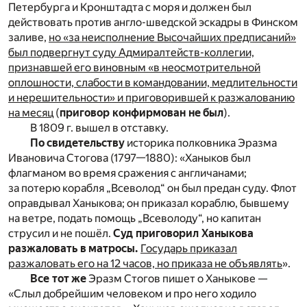
Петербурга и Кронштадта с моря и должен был
действовать против англо-шведской эскадры в Финском
заливе,
но «за неисполнение Высочайших предписаний»
был подвергнут суду Адмиралтейств-коллегии,
признавшей его виновным «в неосмотрительной
оплошности, слабости в командовании, медлительности
и нерешительности» и приговорившей к разжалованию
на месяц
(
приговор конфирмован не был
).
В 1809 г. вышел в отставку.
По свидетельству
историка полковника Эразма
Ивановича Стогова (1797—1880): «Ханыков был
флагманом во время сражения с англичанами;
за потерю корабля „Всеволод“ он был предан суду. Флот
оправдывал Ханыкова; он приказал кораблю, бывшему
на ветре, подать помощь „Всеволоду“, но капитан
струсил и не пошёл.
Суд приговорил Ханыкова
разжаловать в матросы.
Государь приказал
разжаловать его на 12 часов, но приказа не объявлять
».
Все тот же
Эразм Стогов пишет о Ханыкове —
«Слыл добрейшим человеком и про него ходило