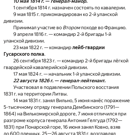
10 мая 1814 г. — генерал-майор.
1 сентября 1814 г. назначен состоять по кавалерии.
9 мая 1815 г. прикомандирован ко 2-й уланской
дивизии.
Принимал участие во
Втором
походе во Францию.
9 апреля 1816 г. — командир 2-й бригады 1-й
уланской дивизии.
23 мая 1822 г. — командир
лейб-гвардии
Гусарского полка
.
26 сентября 1823 г. — командир 2-й бригады лёгкой
гвардейской кавалерийской дивизии.
17 мая 1824 г. — начальник 1-й уланской дивизии.
22 августа 1826 г. — генерал-лейтенант.
Участвовал в подавлении Польского восстания
1831 г. на территории Литвы.
14 мая 1831 г. занял Вильно, 5 июня нанёс поражение
5-тысячному отряду генерала Дембинского (1791—
1864) на Вилькомирской дороге, 7 июня отличился при
разгроме корпуса генерала Антония Гелгуда (1792—
1831) при Понарской горе, 16 июня занял Ковно, взяв
до 600 пленных, 25—26 августа 1831 г. возглавлял