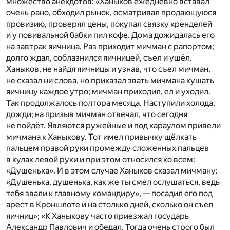
множество анекдотов: «Ханыков ежедневно вставал
очень рано, обходил рынок, осматривал продающуюся
провизию, проверял цены, покупал связку кренделей
и у повивальной бабки пил кофе. Дома дожидалась его
на завтрак яичница. Раз приходит мичман с рапортом;
долго ждал, соблазнился яичницей, съел и ушёл.
Ханыков, не найдя яичницы и узнав, что съел мичман,
не сказал ни слова, но приказал звать мичмана кушать
яичницу каждое утро; мичман приходил, ел и уходил.
Так продолжалось полтора месяца. Наступили холода,
дожди; на призыв мичман отвечал, что сегодня
не пойдёт. Являются ружейные и под караулом привели
мичмана к Ханыкову. Тот имел привычку щёлкать
пальцем правой руки промежду сложенных пальцев
в кулак левой руки и при этом относился ко всем:
«Душенька». И в этом случае Ханыков сказал мичману:
«Душенька, душенька, как же ты смел ослушаться, ведь
тебя звали к главному командиру», — посадил его под
арест в Кроншлоте и на столько дней, сколько он съел
яичниц»; «К Ханыкову часто приезжал государь
Александр Павлович и обедал. Тогда очень строго был