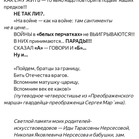
КАК ЕМУ ЖИТЬ — то явно надо повторить подвиг наших
предков!!!
НЕ ТАК ЛИ!?.
«На войне — как на войне:
там сантименты
не в цене…
ВОЙНЫ в
«белых перчатках»
не ВЫИГРЫВАЮТСЯ!!!
В НИХ принимаются…
ПАРАДЫ!!!
СКАЗАЛ
«А»
— ГОВОРИ И
«Б»…
Ну и…
«Пойдем, братцы за границу,
Бить Отечества врагов.
Вспомним матушку-царицу,
Вспомним век ее каков!»
(путеводное четверостишье из «Преображенского
марша» гвардейца-преображенца Сергея Мар`ина).
Светлой памяти моих родителей-
искусствоведовов — Иды Тарасовны Нерсесовой,
Николая Яковлевича Нерсесова и бабушки, зам.