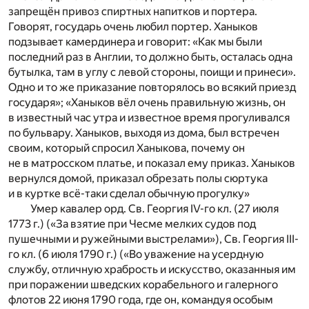
запрещён привоз спиртных напитков и портера.
Говорят, государь очень любил портер. Ханыков
подзывает камердинера и говорит: «Как мы были
последний раз в Англии, то должно быть, осталась одна
бутылка, там в углу с левой стороны, поищи и принеси».
Одно и то же приказание повторялось во всякий приезд
государя»; «Ханыков вёл очень правильную жизнь, он
в известный час утра и известное время прогуливался
по бульвару. Ханыков, выходя из дома, был встречен
своим, который спросил Ханыкова, почему он
не в матросском платье, и показал ему приказ. Ханыков
вернулся домой, приказал обрезать полы сюртука
и в куртке всё-таки сделал обычную прогулку»
Умер кавалер орд. Св. Георгия IV-го кл. (27 июля
1773 г.) («За взятие при Чесме мелких судов под
пушечными и ружейными выстрелами»), Св. Георгия III-
го кл. (6 июля 1790 г.) («Во уважение на усердную
службу, отличную храбрость и искусство, оказанныя им
при поражении шведских корабельного и галерного
флотов 22 июня 1790 года, где он, командуя особым