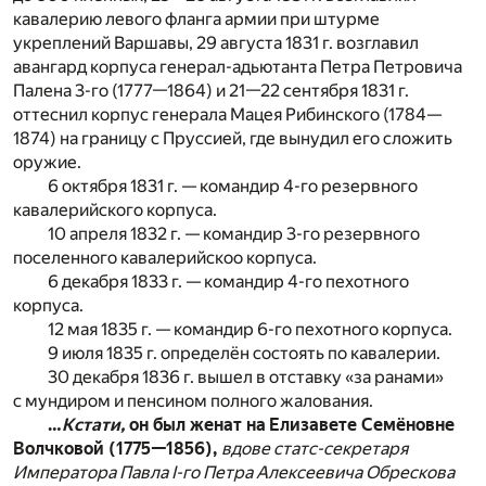
кавалерию левого фланга армии при штурме
укреплений Варшавы, 29 августа 1831 г. возглавил
авангард корпуса генерал-адьютанта Петра Петровича
Палена 3-го (1777—1864) и 21—22 сентября 1831 г.
оттеснил корпус генерала Мацея Рибинского (1784—
1874) на границу с Пруссией, где вынудил его сложить
оружие.
6 октября 1831 г. — командир 4-го резервного
кавалерийского корпуса.
10 апреля 1832 г. — командир 3-го резервного
поселенного кавалерийскоо корпуса.
6 декабря 1833 г. — командир 4-го пехотного
корпуса.
12 мая 1835 г. — командир 6-го пехотного корпуса.
9 июля 1835 г. определён состоять по кавалерии.
30 декабря 1836 г. вышел в отставку «за ранами»
с мундиром и пенсином полного жалования.
…
Кстати,
он был женат на Елизавете Семёновне
Волчковой (1775—1856),
вдове статс-секретаря
Императора Павла I-го Петра Алексеевича Обрескова