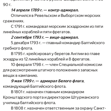
90 г.
14 апреля 1789 г. — контр-адмирал.
Отличился в Ревельском и Выборгском морских
сражениях.
С 1791 г. командовал морским эскадроном из пяти
линейных кораблей и пяти фрегатов.
2 сентября 1793 г. — вице-адмирал.
5 декабря 1793 г. — главный командир Балтийского
гребного флота.
В 1795 г. крейсировал у берегов Англии во главе
эскадры из 12 линейных кораблей и 8 фрегатов.
10 февраля 1798 г. — член Специальной комиссии
для рассмотрения штатного положения о запасных
вещах в кампанию.
9 мая 1799 г. — адмирал Белого флага
,
командующий Балтийского флота.
В 1801 г. назначен главным командиром
Кронштадского порта и директором Штурманского
училища балтийского флота.
В 1808 г. назначен ответственным за охрану Санкт-