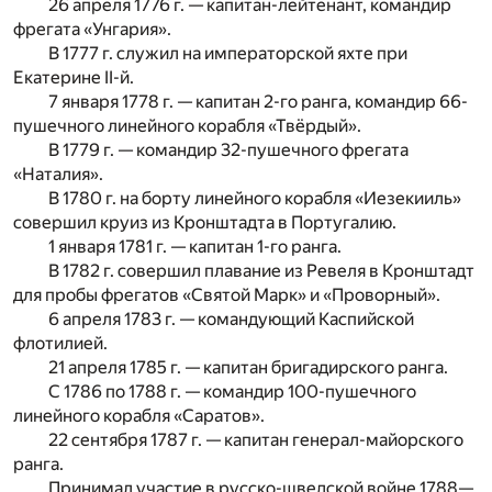
26 апреля 1776 г. — капитан-лейтенант, командир
фрегата «Унгария».
В 1777 г. служил на императорской яхте при
Екатерине II-й.
7 января 1778 г. — капитан 2-го ранга, командир 66-
пушечного линейного корабля «Твёрдый».
В 1779 г. — командир 32-пушечного фрегата
«Наталия».
В 1780 г. на борту линейного корабля «Иезекииль»
совершил круиз из Кронштадта в Португалию.
1 января 1781 г. — капитан 1-го ранга.
В 1782 г. совершил плавание из Ревеля в Кронштадт
для пробы фрегатов «Святой Марк» и «Проворный».
6 апреля 1783 г. — командующий Каспийской
флотилией.
21 апреля 1785 г. — капитан бригадирского ранга.
С 1786 по 1788 г. — командир 100-пушечного
линейного корабля «Саратов».
22 сентября 1787 г. — капитан генерал-майорского
ранга.
Принимал участие в русско-шведской войне 1788—