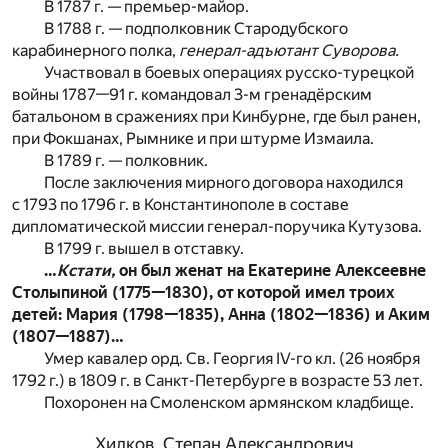
В 1787 г. — премьер-майор.
В 1788 г. — подполковник Стародубского
карабинерного полка,
генерал-адъютант
Суворова.
Участвовал в боевых операциях русско-турецкой
войны 1787—91 г. командовал 3-м гренадёрским
батальоном в сражениях при Кинбурне, где был ранен,
при Фокшанах, Рымнике и при штурме Измаила.
В 1789 г. — полковник.
После заключения мирного договора находился
с 1793 по 1796 г. в Константинополе в составе
дипломатической миссии генерал-поручика Кутузова.
В 1799 г. вышел в отставку.
…
Кстати,
он был женат на Екатерине Алексеевне
Столыпиной (1775—1830), от которой имел троих
детей: Мария (1798—1835), Анна (1802—1836) и Аким
(1807—1887)…
Умер кавалер орд. Св. Георгия IV-го кл. (26 ноября
1792 г.) в 1809 г. в Санкт-Петербурге в возрасте 53 лет.
Похоронен на Смоленском армянском кладбище.
Хилков, Степан Александрович