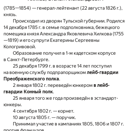
(1785—1854) — генерал-лейтенант (22 августа 1826 г.),
князь.
Происходил из дворян Тульской губернии. Родился
14 декабря 1785 г. в семье подполковника, бежецкого
помещика князя Александра Яковлевича Хилкова (1755
—1819) и его супруги Екатерины Сергеевны
Кологривовой.
Образование получил в 1-м кадетском корпусе
в Санкт-Петербурге.
25 декабря 1799 г. в возрасте 14 лет поступил
на военную службу подпрапорщиком
лейб-гвардии
Преображенского полка
.
2 января 1802 г. переведён юнкером
в лейб-
гвардии Конный полк
.
25 января того же года произведён в эстандарт-
юнкеры.
4 сентября 1802 г. — корнет.
10 августа 1805 г. — поручик.
Принимал участие в кампаниях 1805, 1806 и 1807 г.
против французов.