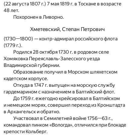
(22 августа 1807 г.) 7 мая 1819 г. в Тоскане в возрасте
48 лет.
Похоронен в Ливорно.
Хметевский, Степан Петрович
(1730—1800) — контр-адмирал российского флота
(1779 г.).
Родился 28 октября 1730 г. в родовом селе
Хомяковка Переяславль-Залесского уезда
Владимирской губернии.
Образование получил в Морском шляхетском
кадетском корпусе.
Откуда в 1747 г. выпущен на морскую службу
гардемарином с назначением в Балтийский флот.
До 1759 г. ежегодно крейсировал в Балтийском
и немецком морях, совершил переход из Кронштадта
в Архангельск и обратно.
Участвовал в Семилетней войне 1756—63 г.,
командовал пинком «Вологда», отличился при блокаде
крепости Кольберг.