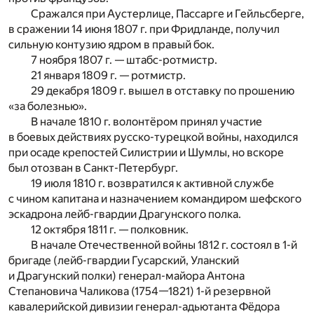
Сражался при Аустерлице, Пассарге и Гейльсберге,
в сражении 14 июня 1807 г. при Фридланде, получил
сильную контузию ядром в правый бок.
7 ноября 1807 г. — штабс-ротмистр.
21 января 1809 г. — ротмистр.
29 декабря 1809 г. вышел в отставку по прошению
«за болезнью».
В начале 1810 г. волонтёром принял участие
в боевых действиях русско-турецкой войны, находился
при осаде крепостей Силистрии и Шумлы, но вскоре
был отозван в Санкт-Петербург.
19 июля 1810 г. возвратился к активной службе
с чином капитана и назначением командиром шефского
эскадрона лейб-гвардии Драгунского полка.
12 октября 1811 г. — полковник.
В начале Отечественной войны 1812 г. состоял в 1-й
бригаде (лейб-гвардии Гусарский, Уланский
и Драгунский полки) генерал-майора Антона
Степановича Чаликова (1754—1821) 1-й резервной
кавалерийской дивизии генерал-адьютанта Фёдора