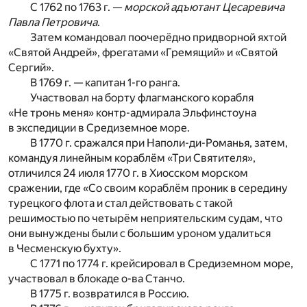
С 1762 по 1763 г. —
морской адъютант Цесаревича
Павла Петровича
.
Затем командовал поочерёдно придворной яхтой
«Святой Андрей», фрегатами «Гремящий» и «Святой
Сергий».
В 1769 г. — капитан 1-го ранга.
Участвовал на борту флагманского корабля
«Не тронь меня» контр-адмирала Эльфинстоуна
в экспедиции в Средиземное море.
В 1770 г. сражался при Наполи-ди-Романья, затем,
командуя линейным кораблём «Три Святителя»,
отличился 24 июля 1770 г. в Хиосском морском
сражении, где «Со своим кораблём проник в середину
турецкого флота и стал действовать с такой
решимостью по четырём неприятельским судам, что
они вынуждены были с большим уроном удалиться
в Чесменскую бухту».
С 1771 по 1774 г. крейсировал в Средиземном море,
участвовал в блокаде о-ва Станчо.
В 1775 г. возвратился в Россию.