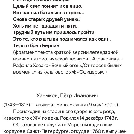
Целый свет помнит их в лицо.
Вот застыл батальон в строю…
Снова старых друзей узнаю:
Хоть им нет двадцати пяти,
Трудный путь им пришлось пройти
Это те, кто в штыки поднимался как один,
Те, кто брал Берлин!
(фрагмент текста краткой версии легендарной
военно-патриотической песни Евг. Аграновича —
Рафаила Хозака «Вечный огонь/От героев былых
времен…» из культового х/ф «Офицеры». )
Ханыков, Пётр Иванович
(1743—1813) — адмирал Белого флага (9 мая 1799 г.).
Происходил из старинного дворянского рода,
известного с XIV-го века. Родился 14 декабря 1743 г.
Образование получил в Морском кадетском
корпусе в Санкт-Петербурге, откуда в 1760 г. выпущен