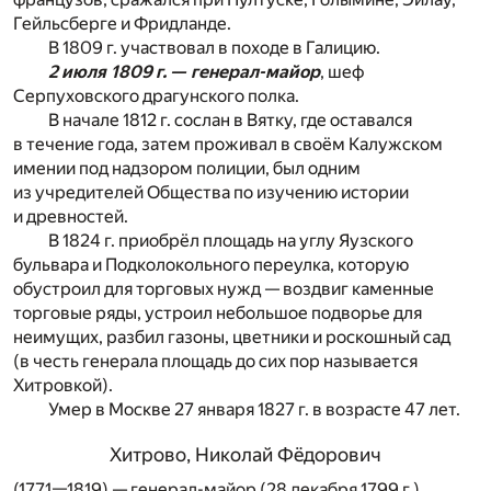
Гейльсберге и Фридланде.
В 1809 г. участвовал в походе в Галицию.
2 июля 1809 г. — генерал-майор
, шеф
Серпуховского драгунского полка.
В начале 1812 г. сослан в Вятку, где оставался
в течение года, затем проживал в своём Калужском
имении под надзором полиции, был одним
из учредителей Общества по изучению истории
и древностей.
В 1824 г. приобрёл площадь на углу Яузского
бульвара и Подколокольного переулка, которую
обустроил для торговых нужд — воздвиг каменные
торговые ряды, устроил небольшое подворье для
неимущих, разбил газоны, цветники и роскошный сад
(в честь генерала площадь до сих пор называется
Хитровкой).
Умер в Москве 27 января 1827 г. в возрасте 47 лет.
Хитрово, Николай Фёдорович
(1771—1819) — генерал-майор (28 декабря 1799 г.).