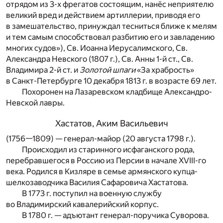
отрядом из 3-х фрегатов состоящим, нанёс неприятелю
великий вред и действием артиллерии, приводя его
в замешательство, принуждал тесниться ближе к мелям
и тем самым способствовал разбитию его и завладению
многих судов»), Св. Иоанна Иерусалимского, Св.
Александра Невского (1807 г.), Св. Анны 1-й ст., Св.
Владимира 2-й ст. и
Золотой шпаги
«За храбрость»
в Санкт-Петербурге 10 декабря 1813 г. в возрасте 69 лет.
Похоронен на Лазаревском кладбище Александро-
Невской лавры.
Хастатов, Аким Васильевич
(1756—1809) — генерал-майор (20 августа 1798 г.).
Происходил из старинного исфаганского рода,
перебравшегося в Россию из Персии в начале XVIII-го
века. Родился в Кизляре в семье армянского купца-
шелкозаводчика Василия Сафаровича Хастатова.
В 1773 г. поступил на военную службу
во Владимирский кавалерийский корпус.
В 1780 г. — адъютант генерал-поручика Суворова.