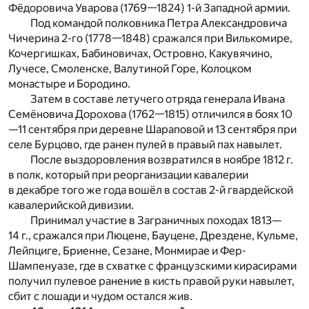
Фёдоровича Уварова (1769—1824) 1-й Западной армии.
Под командой полковника Петра Александровича
Чичерина 2-го (1778—1848) сражался при Вилькомире,
Кочергишках, Бабиновичах, Островно, Какувячино,
Лучесе, Смоленске, Валутиной Горе, Колоцком
монастыре и Бородино.
Затем в составе летучего отряда генерала Ивана
Семёновича Дорохова (1762—1815) отличился в боях 10
—11 сентября при деревне Шараповой и 13 сентября при
селе Бурцово, где ранен пулей в правый пах навылет.
После выздоровления возвратился в ноябре 1812 г.
в полк, который при реорганизации кавалерии
в декабре того же года вошёл в состав 2-й гвардейской
кавалерийской дивизии.
Принимал участие в Заграничных походах 1813—
14 г., сражался при Люцене, Бауцене, Дрездене, Кульме,
Лейпциге, Бриенне, Сезане, Монмирае и Фер-
Шампенуазе, где в схватке с французскими кирасирами
получил пулевое ранение в кисть правой руки навылет,
сбит с лошади и чудом остался жив.