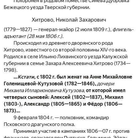
Похоронен в родовом поместье Синева Дубровка
Бежецкого уезда Тверской губернии.
Хитрово, Николай Захарович
(1779—1827) — генерал-майор (2 июля 1809 г.),
флигель-
адъютант (28 мая 1806 г.).
Происходил из древнего дворянского рода
Хитрово, известного со второй половины XIV-го века.
Родился в селе Ильино Лихвинского уезда Калужской
губернии в семье Захара Алексеевича Хитрово (1734—
1798).
…
Кстати,
с 1802 г. был женат на Анне Михайловне
Голенищевой-Кутузовой (1782—1846),
дочери
Михаила Илларионовича Кутузова
,
от которой имел
четверых сыновей: Алексей (1802—1837), Михаил
(1803-), Александр (1805—1865) и Фёдор (1806—
1873)…
9 февраля 1804 г. — полковник, командир
Псковского драгунского полка.
Принимал участие в кампаниях 1806—07 г. против
французов, сражался при Пултуске, Голымине, Эйлау,