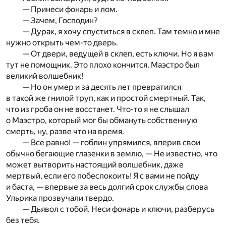
— Принеси фонарь и лом.
— Зачем, Господин?
— Дурак, я хочу спуститься в склеп. Там темно и мне
нужно открыть чем-то дверь.
— От двери, ведущей в склеп, есть ключи. Но я вам
тут не помощник. Это плохо кончится. Маэстро был
великий волшебник!
— Но он умер и за десять лет превратился
в такой же гнилой труп, как и простой смертный. Так,
что из гроба он не восстанет. Что-то я не слышал
о Маэстро, который мог бы обмануть собственную
смерть, ну, разве что на время.
— Все равно! — гоблин упрямился, вперив свои
обычно бегающие глазенки в землю, — Не известно, что
может вытворить настоящий волшебник, даже
мертвый, если его побеспокоить! Я с вами не пойду
и баста, — впервые за весь долгий срок службы слова
Ульрика прозвучали твердо.
— Дьявол с тобой. Неси фонарь и ключи, разберусь
без тебя.