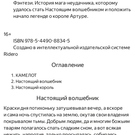
Фэнтези. История мага-неудачника, которому
удалось стать Настоящим волшебником и положить
начало легенде о короле Артуре.
16+
ISBN 978-5-4490-8834-5
Создано в интеллектуальной издательской системе
Ridero
Оглавление
КАМЕЛОТ
Настоящий волшебник
Настоящий король
Настоящий волшебник
Краски дня потихоньку затушевывал вечер, а вскоре
и сама ночь спустилась на землю, окутав свои владения
покрывалом тьмы. Добрым людям, да и многим божьим
тварям полагалось спать сладким сном, а вот всякая
нежить, напротив, только просыпалась, собираясь