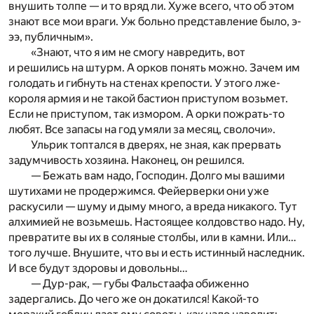
внушить толпе — и то вряд ли. Хуже всего, что об этом
знают все мои враги. Уж больно представление было, э-
ээ, публичным».
«Знают, что я им не смогу навредить, вот
и решились на штурм. А орков понять можно. Зачем им
голодать и гибнуть на стенах крепости. У этого лже-
короля армия и не такой бастион приступом возьмет.
Если не приступом, так измором. А орки пожрать-то
любят. Все запасы на год умяли за месяц, сволочи».
Ульрик топтался в дверях, не зная, как прервать
задумчивость хозяина. Наконец, он решился.
— Бежать вам надо, Господин. Долго мы вашими
шутихами не продержимся. Фейерверки они уже
раскусили — шуму и дыму много, а вреда никакого. Тут
алхимией не возьмешь. Настоящее колдовство надо. Ну,
превратите вы их в соляные столбы, или в камни. Или…
того лучше. Внушите, что вы и есть истинный наследник.
И все будут здоровы и довольны…
— Дур-рак, — губы Фальстаафа обиженно
задергались. До чего же он докатился! Какой-то