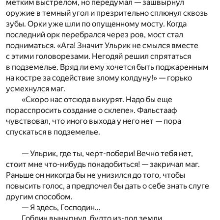
метким выстрелом, но передумал — зашвырнул
оружие в темный угол и презрительно сплюнул сквозь
зубы. Орки уже шли по опущенному мосту. Когда
последний орк перебрался через ров, мост стал
подниматься. «Ага! Значит Ульрик не смылся вместе
с этими головорезами. Негодяй решил спрятаться
в подземелье. Вряд ли ему хочется быть поджаренным
на костре за содействие злому колдуну!» — горько
усмехнулся маг.
«Скоро нас отсюда выкурят. Надо бы еще
порасспросить создание о склепе». Фальстааф
чувствовал, что иного выхода у него нет — пора
спускаться в подземелье.
— Ульрик, где ты, черт-побери! Вечно тебя нет,
стоит мне что-нибудь понадобиться! — закричал маг.
Раньше он никогда бы не унизился до того, чтобы
повысить голос, а предпочел бы дать о себе знать слуге
другим способом.
— Я здесь, Господин…
Гоблин вынырнул, будто из-под земли.