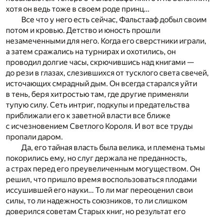
хотя он ведь тоже в своем роде принц…
Все что у него есть сейчас, Фальстааф добыл своим
потом и кровью. Детство и юность прошли
незамеченными для него. Когда его сверстники играли,
а затем сражались на турнирах и охотились, он
проводил долгие часы, скрючившись над книгами —
до рези в глазах, слезившихся от тусклого света свечей,
источающих смрадный дым. Он всегда старался уйти
в тень, беря хитростью там, где другие применяли
тупую силу. Сеть интриг, подкупы и предательства
приближали его к заветной власти все ближе
с исчезновением Светлого Короля. И вот все труды
пропали даром.
Да, его тайная власть была велика, и племена тьмы
покорились ему, но слуг держала не преданность,
а страх перед его преувеличенным могуществом. Он
решил, что пришло время воспользоваться плодами
иссушившей его науки… То ли маг переоценил свои
силы, то ли надежность союзников, то ли слишком
доверился советам Старых книг, но результат его