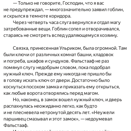
— Только не говорите, Господин, что я вас
не предупреждал, — многозначительно заявил гоблин,
и скрылся в темноте коридора.
Через четверть часа слуга вернулся и отдал магу
затребованные вещи. Гоблин сопел и отворачивался,
стараясь не смотреть вслед удаляющемуся хозяину.
Связка, принесенная Ульриком, была огромной. Там
были ключи от различных комнат башни, кладовок
и погреба, шкафов и сундуков. Фальстааф не раз
помянул слугу недобрым словом, пока подобрал
нужный ключ. Прежде ему никогда не пришло бы
в голову искать ключ от двери. Достаточно было
коснуться посохом замка и приказать ему открыться,
как любые ворота отворялись перед магом.
Но, наконец, в замок вошел нужный ключ, и дверь
распахнулась неожиданно легко, как будто
и не плесневела нетронутой десять лет. «Неужели
паршивец смазывал и этот замок», — недоумевал
Фальстааф.