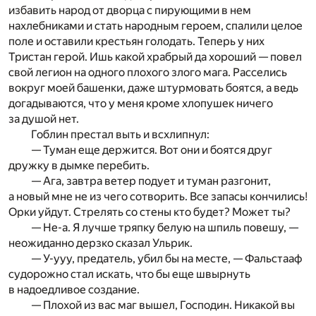
избавить народ от дворца с пирующими в нем
нахлебниками и стать народным героем, спалили целое
поле и оставили крестьян голодать. Теперь у них
Тристан герой. Ишь какой храбрый да хороший — повел
свой легион на одного плохого злого мага. Расселись
вокруг моей башенки, даже штурмовать боятся, а ведь
догадываются, что у меня кроме хлопушек ничего
за душой нет.
Гоблин престал выть и всхлипнул:
— Туман еще держится. Вот они и боятся друг
дружку в дымке перебить.
— Ага, завтра ветер подует и туман разгонит,
а новый мне не из чего сотворить. Все запасы кончились!
Орки уйдут. Стрелять со стены кто будет? Может ты?
— Не-а. Я лучше тряпку белую на шпиль повешу, —
неожиданно дерзко сказал Ульрик.
— У-ууу, предатель, убил бы на месте, — Фальстааф
судорожно стал искать, что бы еще швырнуть
в надоедливое создание.
— Плохой из вас маг вышел, Господин. Никакой вы