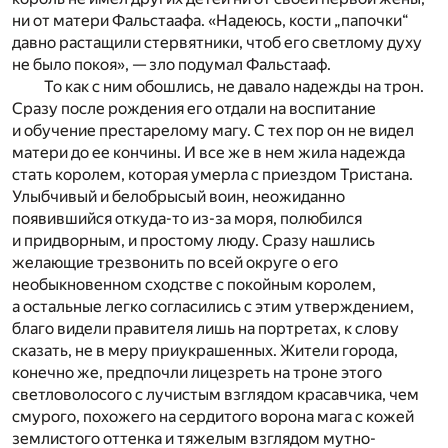
ни от матери Фальстаафа. «Надеюсь, кости „папочки“
давно растащили стервятники, чтоб его светлому духу
не было покоя», — зло подумал Фальстааф.
То как с ним обошлись, не давало надежды на трон.
Сразу после рождения его отдали на воспитание
и обучение престарелому магу. С тех пор он не видел
матери до ее кончины. И все же в нем жила надежда
стать королем, которая умерла с приездом Тристана.
Улыбчивый и белобрысый воин, неожиданно
появившийся откуда-то из-за моря, полюбился
и придворным, и простому люду. Сразу нашлись
желающие трезвонить по всей округе о его
необыкновенном сходстве с покойным королем,
а остальные легко согласились с этим утверждением,
благо видели правителя лишь на портретах, к слову
сказать, не в меру приукрашенных. Жители города,
конечно же, предпочли лицезреть на троне этого
светловолосого с лучистым взглядом красавчика, чем
смурого, похожего на сердитого ворона мага с кожей
землистого оттенка и тяжелым взглядом мутно-