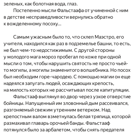
зеленых, как болотная вода, глаз.
Постепенно мысли Фальстаафа от учиненной с ним
в детстве несправедливости вернулись обратно
к вожделенному посоху…
Самым ужасным было то, что склеп Маэстро, его
учителя, находился как раз в подземелье башни, то есть,
не был чем-то недостижимым. С другой стороны
у молодого мага мороз пробегал по коже при одной
мысли о том, чтобы нарушить святость не просто чьей-
то могилы, а могилы знаменитого волшебника. Но посох
был необходим горе-чародею. С помощью магии он еще
надеялся запугать людей, осаждающих крепость,
на милость которых не рассчитывал после капитуляции.
Фальстааф выглянул во двор через узкое отверстие
бойницы. Напущенный им зловонный дым рассеивался,
разгоняемый свежим утренним ветерком. Над
крепостным валом взметнулась белая тряпица, которой
размахивал главарь орочьей банды. Фальстааф
потянулся было за арбалетом, чтобы снять предателя