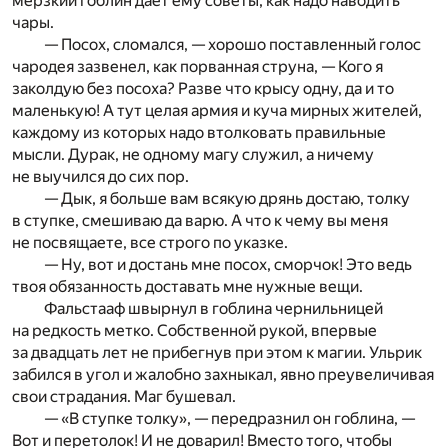
мерзкий гоблин дает ему советы, как надо наводить
чары.
— Посох, сломался, — хорошо поставленный голос
чародея зазвенел, как порванная струна, — Кого я
заколдую без посоха? Разве что крысу одну, да и то
маленькую! А тут целая армия и куча мирных жителей,
каждому из которых надо втолковать правильные
мысли. Дурак, не одному магу служил, а ничему
не выучился до сих пор.
— Дык, я больше вам всякую дрянь достаю, толку
в ступке, смешиваю да варю. А что к чему вы меня
не посвящаете, все строго по указке.
— Ну, вот и достань мне посох, сморчок! Это ведь
твоя обязанность доставать мне нужные вещи.
Фальстааф швырнул в гоблина чернильницей
на редкость метко. Собственной рукой, впервые
за двадцать лет не прибегнув при этом к магии. Ульрик
забился в угол и жалобно захныкал, явно преувеличивая
свои страдания. Маг бушевал.
— «В ступке толку», — передразнил он гоблина, —
Вот и перетолок! И не доварил! Вместо того, чтобы