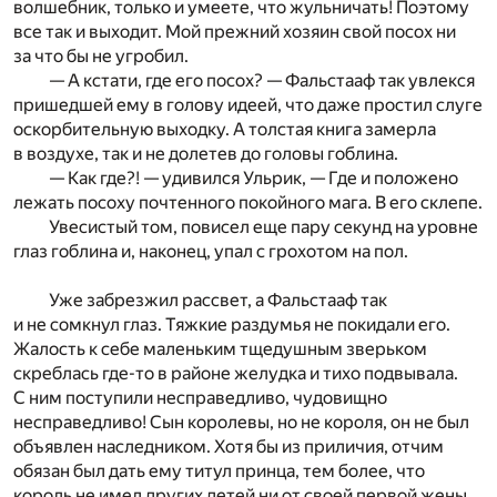
волшебник, только и умеете, что жульничать! Поэтому
все так и выходит. Мой прежний хозяин свой посох ни
за что бы не угробил.
— А кстати, где его посох? — Фальстааф так увлекся
пришедшей ему в голову идеей, что даже простил слуге
оскорбительную выходку. А толстая книга замерла
в воздухе, так и не долетев до головы гоблина.
— Как где?! — удивился Ульрик, — Где и положено
лежать посоху почтенного покойного мага. В его склепе.
Увесистый том, повисел еще пару секунд на уровне
глаз гоблина и, наконец, упал с грохотом на пол.
Уже забрезжил рассвет, а Фальстааф так
и не сомкнул глаз. Тяжкие раздумья не покидали его.
Жалость к себе маленьким тщедушным зверьком
скреблась где-то в районе желудка и тихо подвывала.
С ним поступили несправедливо, чудовищно
несправедливо! Сын королевы, но не короля, он не был
объявлен наследником. Хотя бы из приличия, отчим
обязан был дать ему титул принца, тем более, что
король не имел других детей ни от своей первой жены,