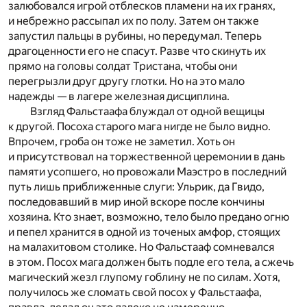
залюбовался игрой отблесков пламени на их гранях,
и небрежно рассыпал их по полу. Затем он также
запустил пальцы в рубины, но передумал. Теперь
драгоценности его не спасут. Разве что скинуть их
прямо на головы солдат Тристана, чтобы они
перегрызли друг другу глотки. Но на это мало
надежды — в лагере железная дисциплина.
Взгляд Фальстаафа блуждал от одной вещицы
к другой. Посоха старого мага нигде не было видно.
Впрочем, гроба он тоже не заметил. Хоть он
и присутствовал на торжественной церемонии в дань
памяти усопшего, но провожали Маэстро в последний
путь лишь приближенные слуги: Ульрик, да Гвидо,
последовавший в мир иной вскоре после кончины
хозяина. Кто знает, возможно, тело было предано огню
и пепел хранится в одной из точеных амфор, стоящих
на малахитовом столике. Но Фальстааф сомневался
в этом. Посох мага должен быть подле его тела, а сжечь
магический жезл глупому гоблину не по силам. Хотя,
получилось же сломать свой посох у Фальстаафа,