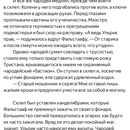
И все же чародей медлил, прежде чем войти
в склеп. Колени у него подгибались против воли, а ключи
позвякивали в дрожащих руках. Перед глазами
проплывали картины его ученичества. Маэстро
не отличался терпимостью к прегрешениям
подмастерья и был скор на расправу. «А ведь Ульрик
прав, — подумалось вдруг Фальстаафу, — От старика
и после смерти можно ожидать всего, что угодно».
Однако чародей сумел совладать с трусостью,
стоило ему только представить счастливую рожу
Тристана, врывающегося в никем не охраняемый
чародейский «бастион». Он ступил в склеп и, посветив
по углам фонарем, еле сдержал удивленный вздох.
— Старый мошенник и скряга! Мне оставил лишь
жалкие крохи и предпочел унести все за собой в могилу.
Склеп был уставлен канделябрами, которые
Фальстааф не преминул зажечь от своего фонаря.
Большинство свечей превратились в огарки, как будто
их часто зажигали. Вряд ли это делал покойный маг,
значит, Ульрик часто наносил ему визиты. Чародей