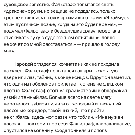
сухощавое запястье. Фальстааф попытался снять
«дракона» с руки, но вещица не поддалась, только
крепче впившись в кожу яркими коготками. «Я займусь
этим пустячком позже, когда на это будет время», —
подумал Фальстааф, и безделушка сразу перестала
стискивать руку в судорожном объятии. «Словно
не хочет со мной расставаться!» — пришло в голову
магу.
Чародей огляделся: комната никак не походила
на склеп. Фальстааф попытался нашарить скрытую
дверь или лаз, тайник, в конце концов. Вдруг он заметил,
что один из гобеленов прилегает к стене не слишком
плотно. Фальстааф отогнул край материи и обнаружил
узкий и темный лаз. Больше всего на свете магу
не хотелось забираться в этот холодный и пахнущий
плесенью коридор, такой низкий, что пройти,
не сгибаясь, здесь мог разве что гоблин. «Мне нужен
посох!» — повторил про себя Фальстааф, как заклинание,
опустился на колени у входа тоннеля и пополз