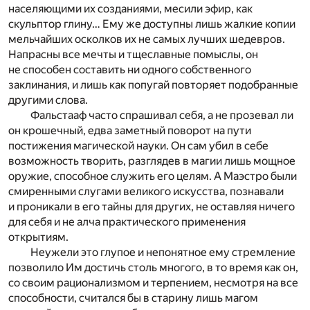
населяющими их созданиями, месили эфир, как
скульптор глину… Ему же доступны лишь жалкие копии
мельчайших осколков их не самых лучших шедевров.
Напрасны все мечты и тщеславные помыслы, он
не способен составить ни одного собственного
заклинания, и лишь как попугай повторяет подобранные
другими слова.
Фальстааф часто спрашивал себя, а не прозевал ли
он крошечный, едва заметный поворот на пути
постижения магической науки. Он сам убил в себе
возможность творить, разглядев в магии лишь мощное
оружие, способное служить его целям. А Маэстро были
смиренными слугами великого искусства, познавали
и проникали в его тайны для других, не оставляя ничего
для себя и не алча практического применения
открытиям.
Неужели это глупое и непонятное ему стремление
позволило Им достичь столь многого, в то время как он,
со своим рационализмом и терпением, несмотря на все
способности, считался бы в старину лишь магом