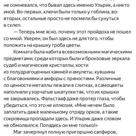
не сомневался, что бывал здесь именно Ульрик, а никто
иной. Во-первых, ключи были только у гоблина, во-
вторых, остальные просто не посмели бы сунуться
в склеп.
— Теперь мне ясно, почему этот пройдоха не пошел
со мной. Уверен, он был здесь не для того, чтобы
положить на крышку гроба цветы.
Комната была набита всевозможными магическими
предметами, среди которых были и бронзовые зеркала
судеб и магические кристаллы, кости
из полудрагоценных камней и амулеты, кувшины
с благовониями и амфоры с пряностями. Различные
по ценности металлы лежали в слитках, а самоцветы
наполняли узорчатые шкатулки так, что их крышки
не закрывались. Фальстааф даже протер глаза, чтобы
убедиться, что это не иллюзия. «Мне нечем было
заплатить даже маленькому отряду орков, а такие
сокровища пропадали здесь. И Ульрик даже словом
не обмолвился. Попадись он мне только!»
Маг зачерпнул полную пригоршню сапфиров,