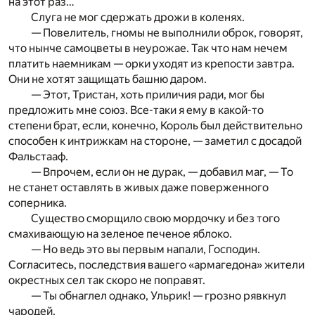
на этот раз…
Слуга не мог сдержать дрожи в коленях.
— Повелитель, гномы не выполнили оброк, говорят,
что нынче самоцветы в неурожае. Так что нам нечем
платить наемникам — орки уходят из крепости завтра.
Они не хотят защищать башню даром.
— Этот, Тристан, хоть приличия ради, мог бы
предложить мне союз. Все-таки я ему в какой-то
степени брат, если, конечно, Король был действительно
способен к интрижкам на стороне, — заметил с досадой
Фальстааф.
— Впрочем, если он не дурак, — добавил маг, — То
не станет оставлять в живых даже поверженного
соперника.
Существо сморщило свою мордочку и без того
смахивающую на зеленое печеное яблоко.
— Но ведь это вы первым напали, Господин.
Согласитесь, последствия вашего «армагедона» жители
окрестных сел так скоро не поправят.
— Ты обнаглел однако, Ульрик! — грозно рявкнул
чародей.