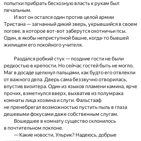
попытки прибрать бесхозную власть к рукам был
печальным.
И вот он остался один против целой армии
Тристана — загнанный дикий зверь, укрывшийся в своем
логове, в которое вот-вот заберутся охотничьи псы.
Один, в якобы неприступной башне, когда-то бывшей
жилищем его покойного учителя.
Раздался робкий стук — поздние гости не были
редкостью в крепости. Но сейчас гостей быть не могло.
Маг в досаде щелкнул пальцами, как будто его отвлекли
от важного дела. Дверь сама беззвучно отворилась,
впустив визитера. Один из языков пламени камина, ярче
прочих, взметнулся вверх, выхватив из полумрака
комнаты лица хозяина и слуги. Фальстааф
не пренебрегал возможностью пустить пыль в глаза
дешевыми фокусами даже собственным слугам.
Вошедшее в комнату существо склонилось
в почтительном поклоне.
— Какие новости, Ульрик? Надеюсь, добрые