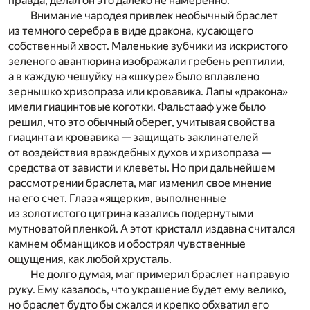
правда, делал он это далеко не намеренно.
Внимание чародея привлек необычный браслет
из темного серебра в виде дракона, кусающего
собственный хвост. Маленькие зубчики из искристого
зеленого авантюрина изображали гребень рептилии,
а в каждую чешуйку на «шкуре» было вплавлено
зернышко хризопраза или кровавика. Лапы «дракона»
имели гиацинтовые коготки. Фальстааф уже было
решил, что это обычный оберег, учитывая свойства
гиацинта и кровавика — защищать заклинателей
от воздействия враждебных духов и хризопраза —
средства от зависти и клеветы. Но при дальнейшем
рассмотрении браслета, маг изменил свое мнение
на его счет. Глаза «ящерки», выполненные
из золотистого цитрина казались подернутыми
мутноватой пленкой. А этот кристалл издавна считался
камнем обманщиков и обострял чувственные
ощущения, как любой хрусталь.
Не долго думая, маг примерил браслет на правую
руку. Ему казалось, что украшение будет ему велико,
но браслет будто бы сжался и крепко обхватил его