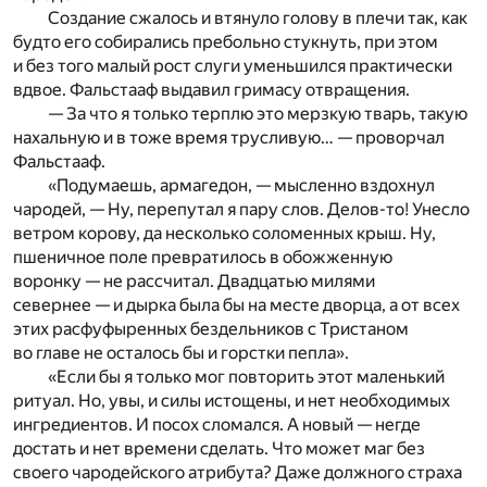
Создание сжалось и втянуло голову в плечи так, как
будто его собирались пребольно стукнуть, при этом
и без того малый рост слуги уменьшился практически
вдвое. Фальстааф выдавил гримасу отвращения.
— За что я только терплю это мерзкую тварь, такую
нахальную и в тоже время трусливую… — проворчал
Фальстааф.
«Подумаешь, армагедон, — мысленно вздохнул
чародей, — Ну, перепутал я пару слов. Делов-то! Унесло
ветром корову, да несколько соломенных крыш. Ну,
пшеничное поле превратилось в обожженную
воронку — не рассчитал. Двадцатью милями
севернее — и дырка была бы на месте дворца, а от всех
этих расфуфыренных бездельников с Тристаном
во главе не осталось бы и горстки пепла».
«Если бы я только мог повторить этот маленький
ритуал. Но, увы, и силы истощены, и нет необходимых
ингредиентов. И посох сломался. А новый — негде
достать и нет времени сделать. Что может маг без
своего чародейского атрибута? Даже должного страха