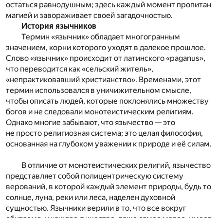
остаться равнодушным; здесь каждый момент пропитан
магией и завораживает своей загадочностью.
История язычников
Термин «язычник» обладает многогранным
значением, корни которого уходят в далекое прошлое.
Слово «язычник» происходит от латинского «paganus»,
что переводится как «сельский житель»,
«непрактиковавший христианство». Временами, этот
термин использовался в уничижительном смысле,
чтобы описать людей, которые поклонялись множеству
богов и не следовали монотеистическим религиям.
Однако многие забывают, что язычество — это
не просто религиозная система; это целая философия,
основанная на глубоком уважении к природе и её силам.
В отличие от монотеистических религий, язычество
представляет собой полицентрическую систему
верований, в которой каждый элемент природы, будь то
солнце, луна, реки или леса, наделен духовной
сущностью. Язычники верили в то, что все вокруг