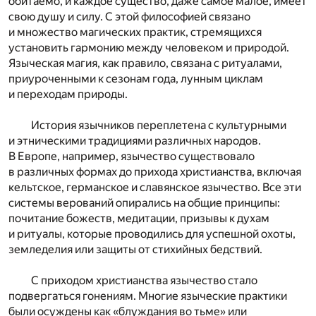
обитаемо, и каждое существо, даже самое малое, имеет
свою душу и силу. С этой философией связано
и множество магических практик, стремящихся
установить гармонию между человеком и природой.
Языческая магия, как правило, связана с ритуалами,
приуроченными к сезонам года, лунным циклам
и переходам природы.
История язычников переплетена с культурными
и этническими традициями различных народов.
В Европе, например, язычество существовало
в различных формах до прихода христианства, включая
кельтское, германское и славянское язычество. Все эти
системы верований опирались на общие принципы:
почитание божеств, медитации, призывы к духам
и ритуалы, которые проводились для успешной охоты,
земледелия или защиты от стихийных бедствий.
С приходом христианства язычество стало
подвергаться гонениям. Многие языческие практики
были осуждены как «блуждания во тьме» или