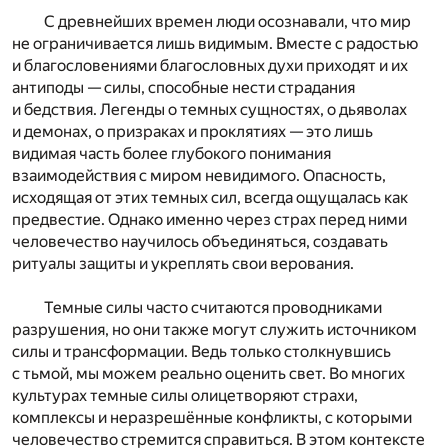
С древнейших времен люди осознавали, что мир
не ограничивается лишь видимым. Вместе с радостью
и благословениями благословных духи приходят и их
антиподы — силы, способные нести страдания
и бедствия. Легенды о темных сущностях, о дьяволах
и демонах, о призраках и проклятиях — это лишь
видимая часть более глубокого понимания
взаимодействия с миром невидимого. Опасность,
исходящая от этих темных сил, всегда ощущалась как
предвестие. Однако именно через страх перед ними
человечество научилось объединяться, создавать
ритуалы защиты и укреплять свои верования.
Темные силы часто считаются проводниками
разрушения, но они также могут служить источником
силы и трансформации. Ведь только столкнувшись
с тьмой, мы можем реально оценить свет. Во многих
культурах темные силы олицетворяют страхи,
комплексы и неразрешённые конфликты, с которыми
человечество стремится справиться. В этом контексте