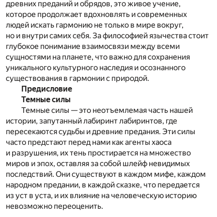
древних преданий и обрядов, это живое учение,
которое продолжает вдохновлять и современных
людей искать гармонию не только в мире вокруг,
но и внутри самих себя. За философией язычества стоит
глубокое понимание взаимосвязи между всеми
сущностями на планете, что важно для сохранения
уникального культурного наследия и осознанного
существования в гармонии с природой.
Предисловие
Темные силы
Темные силы — это неотъемлемая часть нашей
истории, запутанный лабиринт лабиринтов, где
пересекаются судьбы и древние предания. Эти силы
часто предстают перед нами как агенты хаоса
и разрушения, их тень простирается на множество
миров и эпох, оставляя за собой шлейф невидимых
последствий. Они существуют в каждом мифе, каждом
народном предании, в каждой сказке, что передается
из уст в уста, и их влияние на человеческую историю
невозможно переоценить.