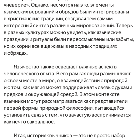
«неверие». Однако, несмотря на это, элементы
языческих верований и обрядов были интегрированы
в христианские традиции, создавая тем самым
интересный синтез различных мировоззрений. Теперь
в разных культурах можно увидеть, как языческие
праздники и ритуалы были переосмыслены или забыты,
но их корни все еще живы в народных традициях
и обрядах.
Язычество также освещает важные аспекты
человеческого опыта. В его рамках люди размышляют
о своем месте в мире, о взаимодействии с природой
и о том, как магия может поддерживать связь с духами
предков и окружающей средой. В этом контексте
язычники могут рассматриваться как представители
первой формы природной философии, пытающейся
установить связь с тем, что зачастую воспринимается
как нечто сакральное.
Итак, история язычников — это не просто набор