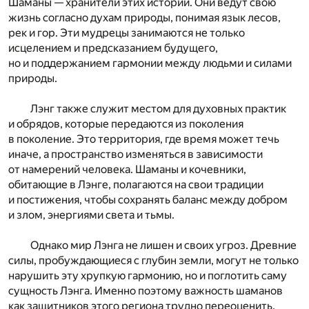
Шаманы — хранители этих историй. Они ведут свою
жизнь согласно духам природы, понимая язык лесов,
рек и гор. Эти мудрецы занимаются не только
исцелением и предсказанием будущего,
но и поддержанием гармонии между людьми и силами
природы.
Лэнг также служит местом для духовных практик
и обрядов, которые передаются из поколения
в поколение. Это территория, где время может течь
иначе, а пространство изменяться в зависимости
от намерений человека. Шаманы и кочевники,
обитающие в Лэнге, полагаются на свои традиции
и постижения, чтобы сохранять баланс между добром
и злом, энергиями света и тьмы.
Однако мир Лэнга не лишен и своих угроз. Древние
силы, пробуждающиеся с глубин земли, могут не только
нарушить эту хрупкую гармонию, но и поглотить саму
сущность Лэнга. Именно поэтому важность шаманов
как защитников этого региона трудно переоценить.