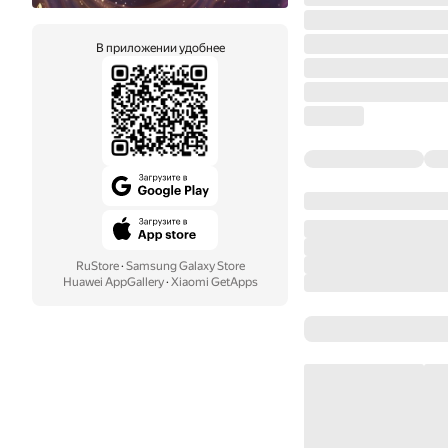
В приложении удобнее
RuStore
·
Samsung Galaxy Store
Huawei AppGallery
·
Xiaomi GetApps