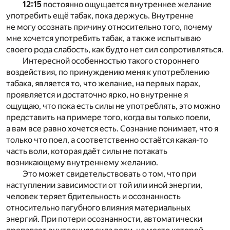
12:15
постоянно ощущается внутреннее желание
употребить ещё табак, пока держусь. Внутренне
не могу осознать причину относительно того, почему
мне хочется употребить табак, а также испытываю
своего рода слабость, как будто нет сил сопротивляться.
Интересной особенностью такого стороннего
воздействия, по принуждению меня к употреблению
табака, является то, что желание, на первых парах,
проявляется и достаточно ярко, но внутренне я
ощущаю, что пока есть силы не употреблять, это можно
представить на примере того, когда вы только поели,
а вам все равно хочется есть. Сознание понимает, что я
только что поел, а соответственно остаётся какая-то
часть воли, которая даёт силы не потакать
возникающему внутреннему желанию.
Это может свидетельствовать о том, что при
наступлении зависимости от той или иной энергии,
человек теряет бдительность и осознанность
относительно пагубного влияния материальных
энергий. При потери осознанности, автоматически