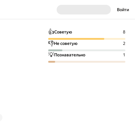
Войти
👍
Советую
8
👎
Не советую
2
💡
Познавательно
1