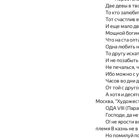
Две девы в тв
То кто залюби
Тот счастлив 
И еще мало дв
Мощной богини
Что на ста олт
Одна любить н
То другу искат
И не позабыть 
Не печалься, 
Ибо можно с ус
Часов во дни 
От той с друг
А хотя и деся
Москва, "Художест
ОДА VIII (Пар
Господи, да не
О! не ярости в
племя В казнь не в
Но помилуй по