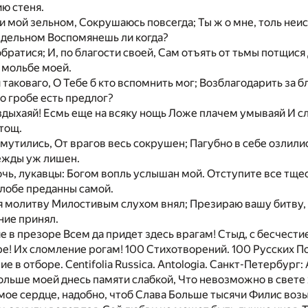
ию стеня.
и мой зельном, Сокрушаюсь повсегда; Ты ж о мне, толь неи
дельном Воспомянешь ли когда?
обратися; И, по благости своей, Сам отъять от тьмы потщис
 мольбе моей.
таковаго, О Тебе б кто вспомнить мог; Возблагодарить за бла
во гробе есть предлог?
дыхаяй! Есмь еще на всяку нощь Ложе плачем умываяй И с
тощ.
омутились, От врагов весь сокрушен; Пагубно в себе озлили
дежды уж лишен.
чь, лукавцы: Богом вопль услышан мой. Отступите все тще
Злобе преданны самой.
я молитву Милостивым слухом внял; Презираю вашу битву, 
ние принял.
е в презоре Всем да придет здесь врагам! Стыд, с бесчестие
ре! Их сломление рогам! 100 Стихотворений. 100 Русских П
 в отборе. Centifolia Russica. Antologia. Санкт-Петербург: 
 больше моей днесь памяти слабкой, Что невозможно в свете
 мое сердце, надобно, чтоб Слава Больше тысячи Филис воз