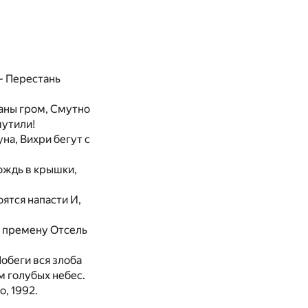
 - Перестань
аны гром, Смутно
мутили!
на, Вихри бегут с
дождь в крышки,
ятся напасти И,
й премену Отсель
Побеги вся злоба
м голубых небес.
, 1992.