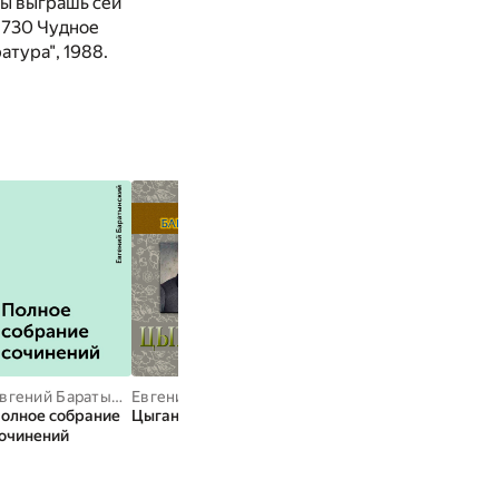
Ты выграшь сей
 1730 Чудное
атура", 1988.
Евгений Баратынский
Евгений Баратынский
Василий Жуковский
Валерий Брю
олное собрание
Цыганка
Стихотворения и
Сны
очинений
баллады
человечества