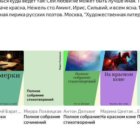
вься куды ведет тая: Сей любви не может быть лучше иная. 
аче красна, Нежель сто Аминт, Ирис, Сильвий, и всем ясна.
ая лирика русских поэтов. Москва, "Художественная литер
Евгений Баратынский
Мирра Лохвицкая
Антон Дельвиг
Марина Цветаева
рки
Полное собрание
Полное собрание
На красном коне
П
сочинений
стихотворений
с