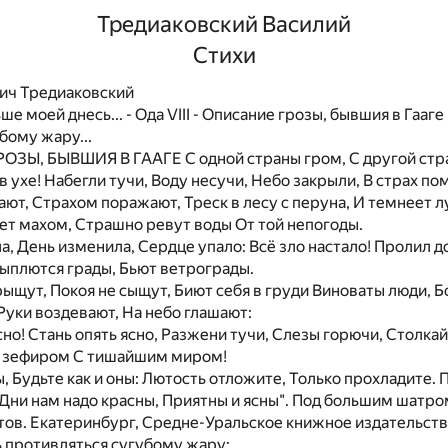
Тредиаковский Василий
Стихи
ич Тредиаковский
ше моей днесь... - Ода VIII - Описание грозы, бывшия в Гааге
бому жару...
ЗЫ, БЫВШИЯ В ГААГЕ С одной страны гром, С другой стр
в ухе! Набегли тучи, Воду несучи, Небо закрыли, В страх по
ют, Страхом поражают, Треск в лесу с перуна, И темнеет лу
ет махом, Страшно ревут воды От той непогоды.
а, День изменила, Сердце упало: Всё зло настало! Пролил 
ыплются грады, Бьют ветрограды.
ыщут, Покоя не сыщут, Биют себя в груди Виноваты люди, Бо
 Руки воздевают, На небо глашают:
сно! Стань опять ясно, Разжени тучи, Слезы горючи, Столка
бы зефиром С тишайшим миром!
ы, Будьте как и оны: Лютость отложите, Только прохладите. 
 Дни нам надо красны, Приятны и ясны". Под большим шатро
тов. Екатеринбург, Средне-Уральское книжное издательство
нь противляться сугубому жару: