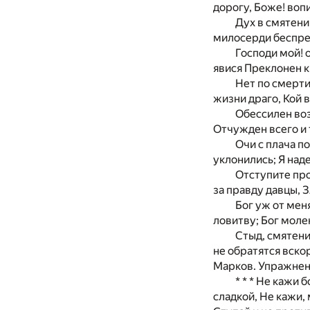
дорогу, Боже! воп
Дух в смятени
милосерди беспре
Господи мой! 
явися Преклонен к
Нет по смерти 
жизни драго, Кой 
Обессилен воз
Отчужден всего и 
Очи с плача п
уклонились; Я на
Отступите про
за правду давцы, 
Бог уж от мен
ловитву; Бог моле
Стыд, смятени
не обратятся вско
Марков. Упражнение
* * * Не кажи
сладкой, Не кажи,