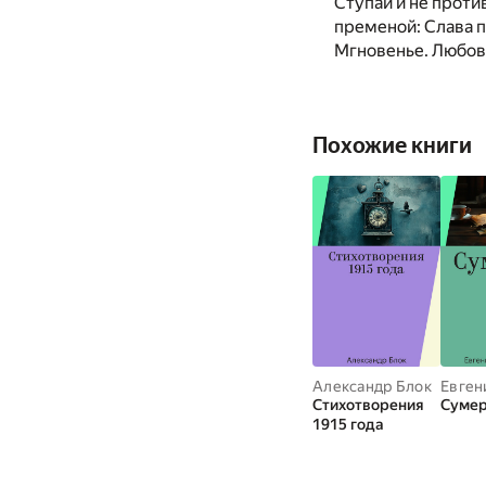
Ступай и не проти
пременой: Слава п
Мгновенье. Любовн
Похожие книги
Александр Блок
Стихотворения
Суме
1915 года