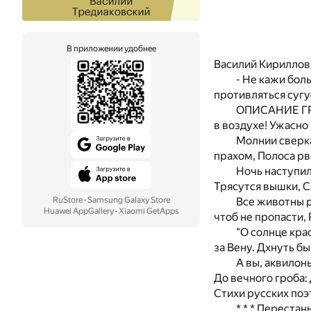
В приложении удобнее
Василий Кириллов
- Не кажи боль
противляться сугу
ОПИСАНИЕ ГРО
в воздухе! Ужасно 
Молнии сверка
прахом, Полоса рв
Ночь наступил
Трясутся вышки, С
RuStore
·
Samsung Galaxy Store
Все животны р
Huawei AppGallery
·
Xiaomi GetApps
чтоб не пропасти,
"О солнце кра
за Вену. Дхнуть 
А вы, аквилон
До вечного гроба:
Стихи русских поэ
* * * Переста