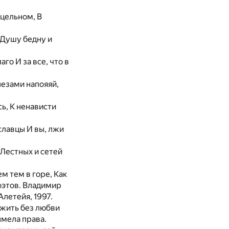
сцельном, В
я Душу бедну и
го И за все, что в
лезами напояяй,
сь, К ненависти
славцы И вы, лжи
Лестных и сетей
м тем в горе, Как
оэтов. Владимир
Алетейя, 1997.
 жить без любви
ымела права.