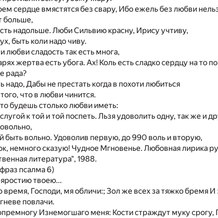
оем сердце вмястятся без свару, Ибо ежель без любви нельз
т больше,
есть надольше. Люби Сильвию красну, Ирису учтиву,
ух, быть коли надо чиву.
 любви сладость так есть многа,
арях жертва есть убога. Ах! Коль есть сладко сердцу на то п
е рада?
ь надо, Дабы не престать когда в похоти любиться
того, что в любви чинится.
что будешь столько любви иметь:
лугой к той и той поспеть. Льзя удоволить одну, так же и д
довольно,
ой быть вольно. Удоволив первую, до 990 воль и вторую,
ток, немного сказую! Чудное Мгновенье. Любовная лирика ру
венная литература", 1988.
афраз псалма 6)
 яростию твоею...
о время, Господи, мя обличи:; Зол же всех за тяжко бремя И
 гневе повлачи.
премногу Изнемогшаго меня: Кости страждут муку срогу, 