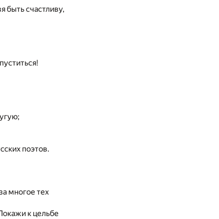
я быть счастливу,
опуститься!
ругую;
сских поэтов.
 за многое тех
Покажи к цельбе