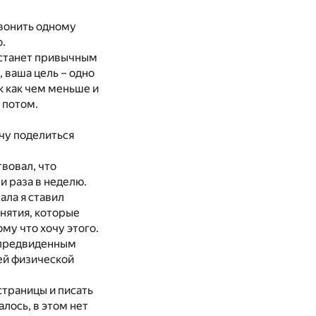
звонить одному
.
е станет привычным
 ваша цель – одно
к как чем меньше и
 потом.
очу поделиться
вовал, что
и раза в неделю.
ала я ставил
анятия, которые
ому что хочу этого.
непредвиденным
шей физической
страницы и писать
алось, в этом нет