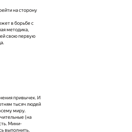
рейти на сторону
ожет в борьбе с
лая методика,
 ей свою первую
а.
нения привычек. И
сотням тысяч людей
всему миру.
ачительные (на
сть. Мини-
сь выполнить.