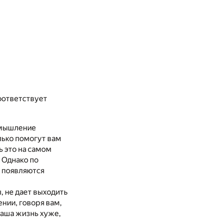
оответствует
 мышление
лько помогут вам
ь это на самом
. Однако по
и появляются
, не дает выходить
нии, говоря вам,
 ваша жизнь хуже,