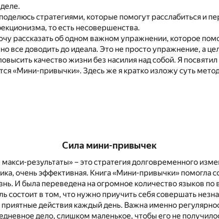
 деле.
я поделюсь стратегиями, которые помогут расслабиться и пе
екционизма, то есть несовершенства.
хочу рассказать об одном важном упражнении, которое пом
о все доводить до идеала. Это не просто упражнение, а це
овысить качество жизни без насилия над собой. Я посвятил
ется «Мини-привычки». Здесь же я кратко изложу суть метод
Сила мини-привычек
 макси-результаты» – это стратегия долговременного изме
тика, очень эффективная. Книга «Мини-привычки» помогла 
нь. И была переведена на огромное количество языков по 
ь состоит в том, что нужно приучить себя совершать незн
о приятные действия каждый день. Важна именно регулярно
едневное дело, слишком маленькое, чтобы его не получило