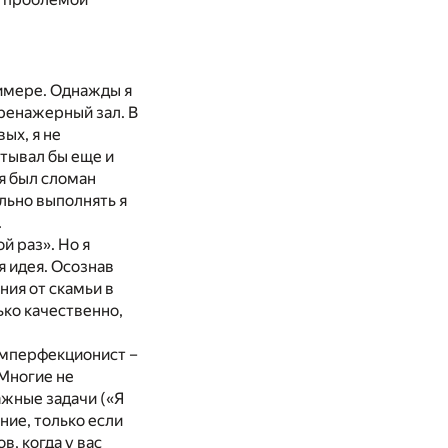
имере. Однажды я
тренажерный зал. В
ых, я не
тывал бы еще и
я был сломан
льно выполнять я
.
й раз». Но я
 идея. Осознав
ия от скамьи в
ько качественно,
Имперфекционист –
Многие не
ажные задачи («Я
ние, только если
в, когда у вас