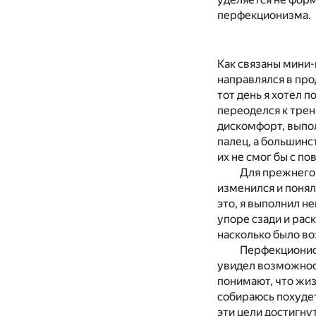
перфекционизма.
Как связаны мини
направлялся в про
тот день я хотел п
переоделся к трен
дискомфорт, выпо
палец, а большинс
их не смог бы с п
Для прежнего 
изменился и понял
это, я выполнил н
упоре сзади и рас
насколько было во
Перфекционист
увидел возможнос
понимают, что жиз
собираюсь похудет
эти цели достигну