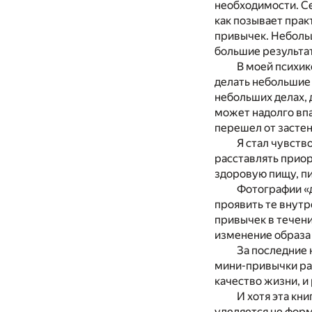
необходимости. Се
как позывает практ
привычек. Неболь
большие результа
В моей психик
делать небольшие 
небольших делах,
может надолго впа
перешел от застен
Я стал чувств
расставлять приор
здоровую пищу, пи
Фотографии «д
проявить те внутр
привычек в течени
изменение образа
За последние 
мини-привычки раб
качество жизни, и 
И хотя эта кн
уделяется не фор