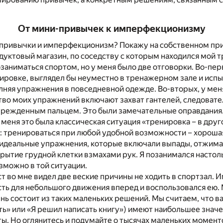
От мини-привычек к имперфекционизму
-привычки и имперфекционизм? Покажу на собственном пр
дуктовый магазин, по соседству с которым находился мой 
озаниматься спортом, но у меня было две отговорки. Во-перв
ировке, выглядел бы неуместно в тренажерном зале и испы
лняя упражнения в повседневной одежде. Во-вторых, у мен
тво моих упражнений включают захват гантелей, следовате
оврежденным пальцем. Это были замечательные оправдания
меня это была классическая ситуация «тренировка – в друго
: тренироваться при любой удобной возможности – хорошая
еидеальные упражнения, которые включали выпады, отжиман
крытие грудной клетки взмахами рук. Я позанимался настол
зможно в той ситуации.
 во мне видел две веские причины не ходить в спортзал. 
ть для небольшого движения вперед и воспользовался ею. 
нь состоит из таких маленьких решений. Мы считаем, что в
ь» или «Я решил написать книгу») имеют наибольшее значе
ты. Но оглянитесь и подумайте о тысячах маленьких моменто