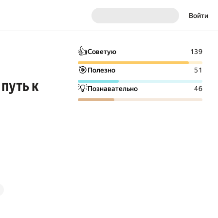
Войти
👍
Советую
139
🎯
Полезно
51
 путь к
💡
Познавательно
46