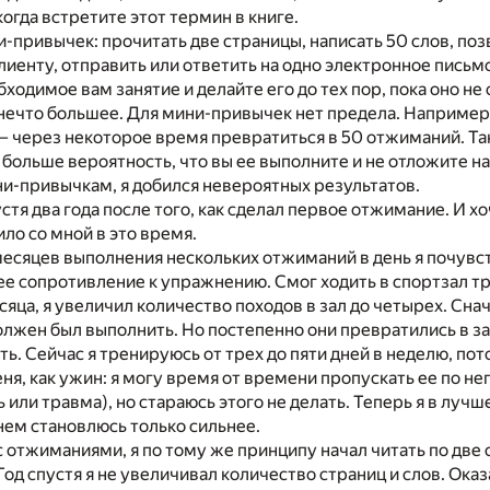
когда встретите этот термин в книге.
привычек: прочитать две страницы, написать 50 слов, по
иенту, отправить или ответить на одно электронное письмо
ходимое вам занятие и делайте его до тех пор, пока оно н
 нечто большее. Для мини-привычек нет предела. Например,
– через некоторое время превратиться в 50 отжиманий. Та
 больше вероятность, что вы ее выполните и не отложите на
и-привычкам, я добился невероятных результатов.
устя два года после того, как сделал первое отжимание. И х
ило со мной в это время.
есяцев выполнения нескольких отжиманий в день я почувст
е сопротивление к упражнению. Смог ходить в спортзал тр
сяца, я увеличил количество походов в зал до четырех. Снач
олжен был выполнить. Но постепенно они превратились в з
ь. Сейчас я тренируюсь от трех до пяти дней в неделю, пот
ня, как ужин: я могу время от времени пропускать ее по 
 или травма), но стараюсь этого не делать. Теперь я в луч
ем становлюсь только сильнее.
с отжиманиями, я по тому же принципу начал читать по две 
 Год спустя я не увеличивал количество страниц и слов. Оказ