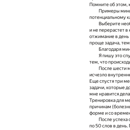
Помните об этом, 
Примеры мини-
потенциальному кл
Выберите необ
и не перерастет в
отжимание в день 
проще задача, тем
Благодаря мин
Я пишу это сп
тем, что происход
После шести м
исчезло внутренне
Еще спустя три ме
задачи, которые д
мне нравится делат
Тренировка для ме
причинам (болезнь
форме и со времен
После успеха 
по 50 слов в день.