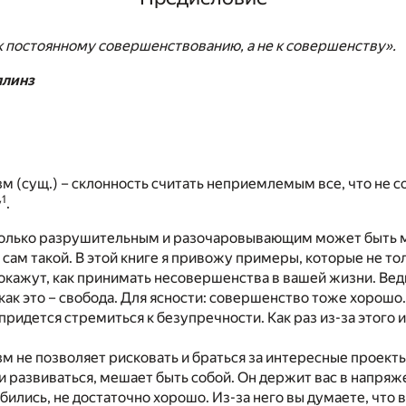
 постоянному совершенствованию, а не к совершенству».
ллинз
 (сущ.) – склонность считать неприемлемым все, что не с
1
у
.
сколько разрушительным и разочаровывающим может быть
 сам такой. В этой книге я привожу примеры, которые не то
покажут, как принимать несовершенства в вашей жизни. Вед
 как это – свобода. Для ясности: совершенство тоже хорошо
ридется стремиться к безупречности. Как раз из-за этого 
 не позволяет рисковать и браться за интересные проекты
и развиваться, мешает быть собой. Он держит вас в напряже
обились, не достаточно хорошо. Из-за него вы думаете, что