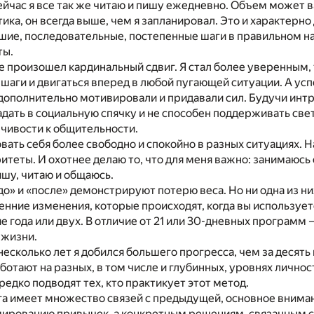
йчас я все так же читаю и пишу ежедневно. Объем может в
ика, он всегда выше, чем я запланировал. Это и характерно
шие, последовательные, постепенные шаги в правильном н
ты.
е произошел кардинальный сдвиг. Я стал более уверенным, 
шаги и двигаться вперед в любой пугающей ситуации. А усп
 дополнительно мотивировали и придавали сил. Будучи инт
дать в социальную спячку и не способен поддерживать свет
чивости к общительности.
овать себя более свободно и спокойно в разных ситуациях. 
итеты. И охотнее делаю то, что для меня важно: занимаюсь
шу, читаю и общаюсь.
о» и «после» демонстрируют потерю веса. Но ни одна из н
енние изменения, которые происходят, когда вы используе
е года или двух. В отличие от 21 или 30-дневных программ 
 жизни.
несколько лет я добился большего прогресса, чем за десят
отают на разных, в том числе и глубинных, уровнях личнос
редко подводят тех, кто практикует этот метод.
ига имеет множество связей с предыдущей, основное вниман
мированию привычек, а конкретным решениям, связанным 