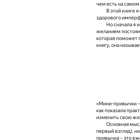
чем есть на самом
В этой книге 
здорового имперф
Но сначала я 
желанием постоянн
которая поможет п
книгу, она называ
«Мини-привычки –
как показала прак
изменить свою жиз
Основная мысл
первый взгляд), н
привычка – это еж