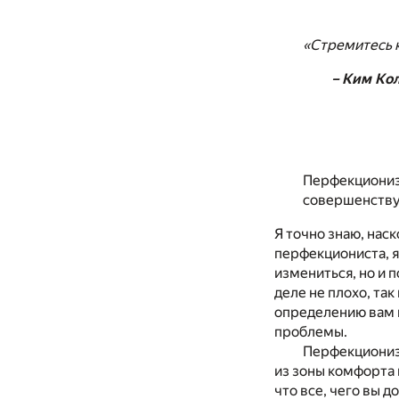
«Стремитесь к
– Ким Ко
Перфекционизм
совершенств
Я точно знаю, на
перфекциониста, я
измениться, но и 
деле не плохо, так
определению вам п
проблемы.
Перфекционизм
из зоны комфорта 
что все, чего вы д