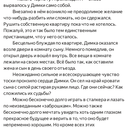
вырвалось у Димки само собой.
Внезапно в нём возникло не преодолимое желание
что-нибудь разбить или сломать, но он сдержался.
Рушить собственную квартиру пока что не хотелось.
Пожалуй, это и так было тем единственным
пристанищем, что у него осталось.
Бесцельно блуждая по квартире, Димка оказался
возле двери в комнату сыну. Немного помедлив, он
открыл дверь и вошёл внутрь. Все вещи в комнате
лежали на своих местах. Всё было так, как оставили
жена и сын в день своего отъезда.
Неожиданно сильное и всесокрушающее чувство
тоски пронзило сердце Димки. Он сел на край кровати
сына с силой растирая руками лицо. Где они сейчас? Как
сложились их судьбы?
Можно бесконечно долго играть в сталкера и лазать
по неизведанным «заброшкам». Можно также
бесконечно долго мечтать увидеть хоть одним глазком
прекрасное будущее и верить в то, что оно будет
непременно хорошим. Но кроме всех этих