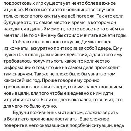
подростковых игр существует нечто более важное
и ценное. И осознаётся это в большинстве случаев
только после того как ты уже всё потерял. Так что если
будущее это, то самое место и время, в котором он
находится в данный момент, то это вовсе не то о чём он
мечтал. Не то о чём ему бы стоило мечтать все эти годы.
Собрав всю свою волю в кулак, Димка вышел
из комнаты, аккуратно притворив за собой дверь. Ему
нужен был план дальнейших действий, а для этого ему
требовалось получить хоть какое-то количество
информации о том, что же на самом деле происходит
там снаружи. Так же не плохо было бы узнать о том
какой сейчас год. Проще говоря ему срочно
требовалось поставить перед своим существованием
новые цели, для того чтобы ежедневно к ним идти
и приближаться. Если он здесь оказался, то значит, это
для чего-то было нужно.
Будучи пожизненным атеистом, сложно верить
в Бога и его прописные постулаты. Ещё сложнее
поверить в него оказавшись в подобной ситуации, ведь