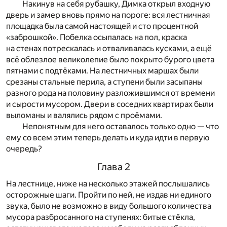
Накинув на себя рубашку, Димка открыл входную
дверь и замер вновь прямо на пороге: вся лестничная
площадка была самой настоящей и сто процентной
«заброшкой». Побелка осыпалась на пол, краска
на стенах потрескалась и отваливалась кусками, а ещё
всё облезлое великолепие было покрыто бурого цвета
пятнами с подтёками. На лестничных маршах были
срезаны стальные перила, а ступени были засыпаны
разного рода на половину разложившимся от времени
и сырости мусором. Двери в соседних квартирах были
выломаны и валялись рядом с проёмами.
Непонятным для него оставалось только одно — что
ему со всем этим теперь делать и куда идти в первую
очередь?
Глава 2
На лестнице, ниже на несколько этажей послышались
осторожные шаги. Пройти по ней, не издав ни единого
звука, было не возможно в виду большого количества
мусора разбросанного на ступенях: битые стёкла,