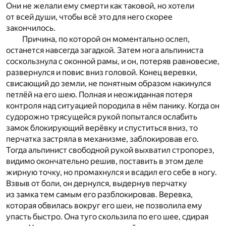
Они не желали ему смерти как таковой, но хотели
от всей души, чтобы всё это для него скорее
закончилось.
Причина, по которой он моментально ослеп,
останется навсегда загадкой. Затем нога альпиниста
соскользнула с оконной рамы, и он, потеряв равновесие,
развернулся и повис вниз головой. Конец веревки,
свисающий до земли, не понятным образом накинулся
петлёй на его шею. Полная и неожиданная потеря
контроля над ситуацией породила в нём панику. Когда он
судорожно трясущейся рукой попытался ослабить
замок блокирующий верёвку и спуститься вниз, то
перчатка застряла в механизме, заблокировав его.
Тогда альпинист свободной рукой выхватил стропорез,
видимо окончательно решив, поставить в этом деле
жирную точку, но промахнулся и всадил его себе в ногу.
Взвыв от боли, он дернулся, выдернув перчатку
из замка тем самым его разблокировав. Веревка,
которая обвилась вокруг его шеи, не позволила ему
упасть быстро. Она туго скользила по его шее, сдирая