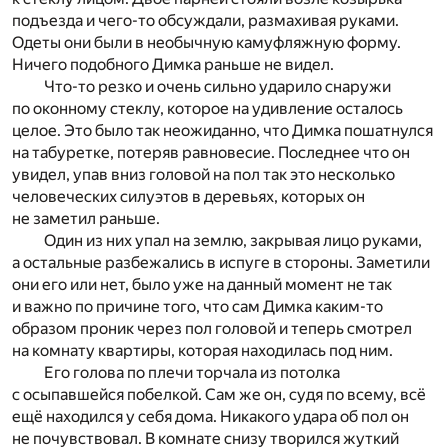
подъезда и чего-то обсуждали, размахивая руками.
Одеты они были в необычную камуфляжную форму.
Ничего подобного Димка раньше не видел.
Что-то резко и очень сильно ударило снаружи
по оконному стеклу, которое на удивление осталось
целое. Это было так неожиданно, что Димка пошатнулся
на табуретке, потеряв равновесие. Последнее что он
увидел, упав вниз головой на пол так это несколько
человеческих силуэтов в деревьях, которых он
не заметил раньше.
Один из них упал на землю, закрывая лицо руками,
а остальные разбежались в испуге в стороны. Заметили
они его или нет, было уже на данный момент не так
и важно по причине того, что сам Димка каким-то
образом проник через пол головой и теперь смотрел
на комнату квартиры, которая находилась под ним.
Его голова по плечи торчала из потолка
с осыпавшейся побелкой. Сам же он, судя по всему, всё
ещё находился у себя дома. Никакого удара об пол он
не почувствовал. В комнате снизу творился жуткий