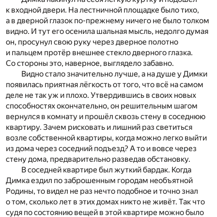
к входной двери. На лестничной площадке было тихо,
а в дверной глазок по-прежнему ничего не было толком
видно. И тут его осенила шальная мысль, недолго думая
он, просунул свою руку через дверное полотно
и пальцем протёр внешнее стекло дверного глазка.
Со стороны это, наверное, выглядело забавно.
Видно стало значительно лучше, а на душе у Димки
появилась приятная лёгкость от того, что всё на самом
деле не так уж и плохо. Утвердившись в своих новых
способностях окончательно, он решительным шагом
вернулся в комнату и прошёл сквозь стену в соседнюю
квартиру. Зачем рисковать и лишний раз светиться
возле собственной квартиры, когда можно легко выйти
из дома через соседний подъезд? А то и вовсе через
стену дома, предварительно разведав обстановку.
В соседней квартире был жуткий бардак. Когда
Димка ездил по заброшенным городам необъятной
Родины, то видел не раз нечто подобное и точно знал
о том, сколько лет в этих домах никто не живёт. Так что
судя по состоянию вещей в этой квартире можно было