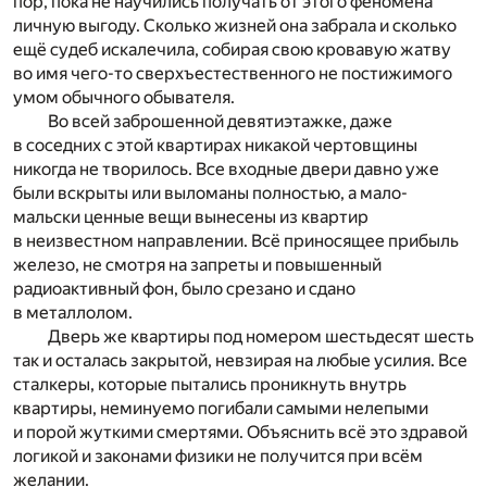
пор, пока не научились получать от этого феномена
личную выгоду. Сколько жизней она забрала и сколько
ещё судеб искалечила, собирая свою кровавую жатву
во имя чего-то сверхъестественного не постижимого
умом обычного обывателя.
Во всей заброшенной девятиэтажке, даже
в соседних с этой квартирах никакой чертовщины
никогда не творилось. Все входные двери давно уже
были вскрыты или выломаны полностью, а мало-
мальски ценные вещи вынесены из квартир
в неизвестном направлении. Всё приносящее прибыль
железо, не смотря на запреты и повышенный
радиоактивный фон, было срезано и сдано
в металлолом.
Дверь же квартиры под номером шестьдесят шесть
так и осталась закрытой, невзирая на любые усилия. Все
сталкеры, которые пытались проникнуть внутрь
квартиры, неминуемо погибали самыми нелепыми
и порой жуткими смертями. Объяснить всё это здравой
логикой и законами физики не получится при всём
желании.