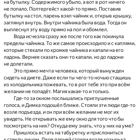
на бутылку. Содержимого убыло, а вот в рот ничего
не попало. Полтергейст какой-то прямо. Поставив
бутылку на стол, парень взял чайник и, открыв крышку,
заглянул внутрь. Внутри чайника была вода. Тогда он
выплеснул эту воду прямо на пол и обомлел.
Вода исчезла сразу же после того как покинула
пределы чайника. То же самое происходило и с каплями,
которые стекали по кромке чайника и капали на его
ладонь. Вернее сказать они-то капали, но до ладони
не долетали.
Это прямо мечта человека, который вынужден
сидеть на диете. Даже если ты чего-то ночью стащишь
из холодильника пожевать, то в рот тебе это при всём
желании не попадёт. Магия какая-то и только.
Где-то за окном послышались приглушенные
голоса, и Димка подошёл ближе. Стояли эти люди где-то
возле подъезда, и он при всём желании не мог их
увидеть. Не открывать же ему окно для того что бы
посмотреть на них? Откуда ему знать, что у них на уме?
Пришлось встать на табуретку и прислониться
к стеклу лицом. Двое парней стояли возле козырька