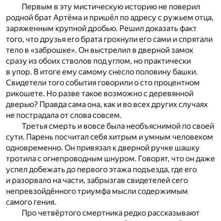
Первым в эту мистическую историю не поверил
родной брат Артёма и пришёл по адресу с ружьем отца,
заряженным крупной дробью. Решил доказать факт
того, что друзья его брата грохнули его сами и спрятали
тело в «заброшке». Он выстрелил в дверной замок
сразу из обоих стволов под углом, но практически
в упор. В итоге ему самому снесло половину башки.
Свидетели того события говорили о сто процентном
рикошете. Но разве такое возможно с деревянной
дверью? Правда сама она, как и во всех других случаях
не пострадала от слова совсем.
Третья смерть и вовсе была необъяснимой по своей
сути. Парень посчитал себя хитрым и умным человеком
одновременно. Он привязал к дверной ручке шашку
тротила с огнепроводным шнуром. Говорят, что он даже
успел добежать до первого этажа подъезда, где его
и разорвало на части, забрызгав свидетелей сего
непревзойдённого триумфа мысли содержимым
самого гения.
Про четвёртого смертника редко рассказывают