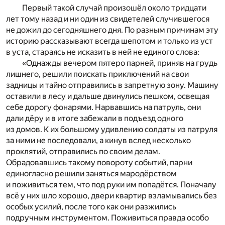
Первый такой случай произошёл около тридцати
лет тому назад и ни один из свидетелей случившегося
не дожил до сегодняшнего дня. По разным причинам эту
историю рассказывают всегда шепотом и только из уст
в уста, стараясь не исказить в ней не единого слова:
«Однажды вечером пятеро парней, приняв на грудь
лишнего, решили поискать приключений на свои
задницы и тайно отправились в запретную зону. Машину
оставили в лесу и дальше двинулись пешком, освещая
себе дорогу фонарями. Нарвавшись на патруль, они
дали дёру и в итоге забежали в подъезд одного
из домов. К их большому удивлению солдаты из патруля
за ними не последовали, а кинув вслед несколько
проклятий, отправились по своим делам.
Обрадовавшись такому повороту событий, парни
единогласно решили заняться мародёрством
и поживиться тем, что под руки им попадётся. Поначалу
всё у них шло хорошо, двери квартир взламывались без
особых усилий, после того как они разжились
подручным инструментом. Поживиться правда особо