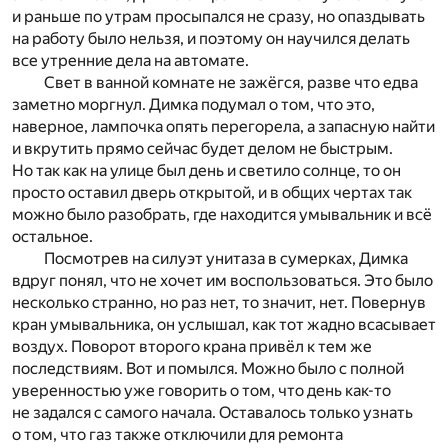
и раньше по утрам просыпался не сразу, но опаздывать
на работу было нельзя, и поэтому он научился делать
все утренние дела на автомате.
Свет в ванной комнате не зажёгся, разве что едва
заметно моргнул. Димка подумал о том, что это,
наверное, лампочка опять перегорела, а запасную найти
и вкрутить прямо сейчас будет делом не быстрым.
Но так как на улице был день и светило солнце, то он
просто оставил дверь открытой, и в общих чертах так
можно было разобрать, где находится умывальник и всё
остальное.
Посмотрев на силуэт унитаза в сумерках, Димка
вдруг понял, что не хочет им воспользоваться. Это было
несколько странно, но раз нет, то значит, нет. Повернув
кран умывальника, он услышал, как тот жадно всасывает
воздух. Поворот второго крана привёл к тем же
последствиям. Вот и помылся. Можно было с полной
уверенностью уже говорить о том, что день как-то
не задался с самого начала. Оставалось только узнать
о том, что газ также отключили для ремонта