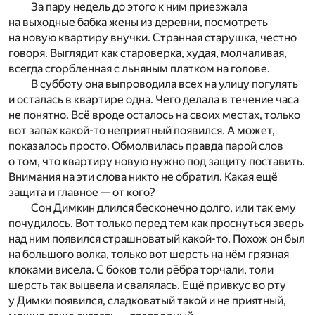
За пару недель до этого к ним приезжала
на выходные бабка жены из деревни, посмотреть
на новую квартиру внучки. Странная старушка, честно
говоря. Выглядит как староверка, худая, молчаливая,
всегда сгорбленная с льняным платком на голове.
В субботу она выпроводила всех на улицу погулять
и осталась в квартире одна. Чего делала в течение часа
не понятно. Всё вроде осталось на своих местах, только
вот запах какой-то неприятный появился. А может,
показалось просто. Обмолвилась правда парой слов
о том, что квартиру новую нужно под защиту поставить.
Внимания на эти слова никто не обратил. Какая ещё
защита и главное — от кого?
Сон Димкин длился бесконечно долго, или так ему
почудилось. Вот только перед тем как проснуться зверь
над ним появился страшноватый какой-то. Похож он был
на большого волка, только вот шерсть на нём грязная
клоками висела. С боков толи рёбра торчали, толи
шерсть так выцвела и свалялась. Ещё привкус во рту
у Димки появился, сладковатый такой и не приятный,