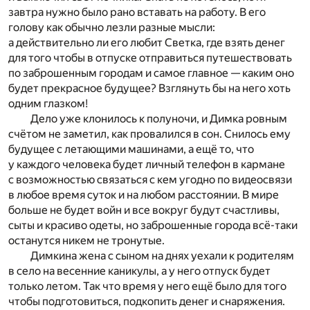
завтра нужно было рано вставать на работу. В его
голову как обычно лезли разные мысли:
а действительно ли его любит Светка, где взять денег
для того чтобы в отпуске отправиться путешествовать
по заброшенным городам и самое главное — каким оно
будет прекрасное будущее? Взглянуть бы на него хоть
одним глазком!
Дело уже клонилось к полуночи, и Димка ровным
счётом не заметил, как провалился в сон. Снилось ему
будущее с летающими машинами, а ещё то, что
у каждого человека будет личный телефон в кармане
с возможностью связаться с кем угодно по видеосвязи
в любое время суток и на любом расстоянии. В мире
больше не будет войн и все вокруг будут счастливы,
сыты и красиво одеты, но заброшенные города всё-таки
останутся никем не тронутые.
Димкина жена с сыном на днях уехали к родителям
в село на весенние каникулы, а у него отпуск будет
только летом. Так что время у него ещё было для того
чтобы подготовиться, подкопить денег и снаряжения.