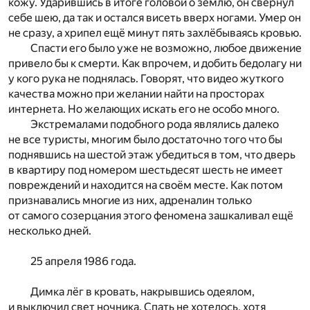
кожу. Ударившись в итоге головой о землю, он свернул
себе шею, да так и остался висеть вверх ногами. Умер он
не сразу, а хрипел ещё минут пять захлёбываясь кровью.
Спасти его было уже не возможно, любое движение
привело бы к смерти. Как впрочем, и добить бедолагу ни
у кого рука не поднялась. Говорят, что видео жуткого
качества можно при желании найти на просторах
интернета. Но желающих искать его не особо много.
Экстремалами подобного рода являлись далеко
не все туристы, многим было достаточно того что бы
поднявшись на шестой этаж убедиться в том, что дверь
в квартиру под номером шестьдесят шесть не имеет
повреждений и находится на своём месте. Как потом
признавались многие из них, адреналин только
от самого созерцания этого феномена зашкаливал ещё
несколько дней.
25 апреля 1986 года.
Димка лёг в кровать, накрывшись одеялом,
и выключил свет ночника. Спать не хотелось, хотя