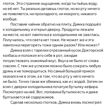
глоток. Это странное ощущение, когда ты пьёшь воду,
но её нет. Ты реально делаешь глоток, но во рту ничего
не появляется, ни прохладного, ни мокрого, никакого
вообще.
Поставив чайник обратно на плиту, Димка подошёл
к холодильнику и открыл дверку. Продукты лежали
на месте, но вот лампочка в холодильнике не зажглась.
Получалось, что света нет тоже. Не может же и эта
лампочка перегореть тоже одним разом? Или может?
Димка взял с тарелки отрезанный кусок Докторской
колбасы и положил его себе в рот, ожидая
почувствовать знакомый вкус. Вкуса не было от слова
совсем. С тем же успехом можно было сожрать любую
дрянь и не поморщиться. Но самый большой прикол
оказался не в этом, а в том, что во рту у него ничего
не было. Точно такая же обманка, как и с водой. Затем он
взял с дверки холодильника початую бутылку кефира.
Посмотрел на неё. Вот, половина бутылки есть и даже
бултыхается её содержимое.
Сделав несколько глотков, Димка вновь посмотрел