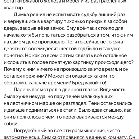
остатки ржавого железа и мебели из разграбленных
квартир.
Димка решил не испытывать судьбу лишний раз
и вернувшись в квартиру тихонько прикрыл за собой
дверь, закрыв её на замок. Ему всё-таки стоило для
начала хотя бы попытаться разобраться в том, что с ним
на самом деле произошло. То, что сейчас не тысяча
девятьсот восемьдесят шестой год было и так уже
понятно. Но как со всем с этим связать всё остальное
и сложить в голове понятную картинку происходящего?
Почему с ним ничего не произошло за это время, и он
остался прежним? Может он оказался каким-то
образом в капсуле времени? Бред какой-то!
Парень посмотрел в дверной глазок. Видимость
была хуже некуда, но пару теней мелькнувших
на лестничном марше он разглядел. Тени остановились
и дальше подниматься не стали. Было едва слышно, как
они в полголоса о чём-то переговариваются между
собой.
Погружённый во все эти размышления, чисто
автоматически, Димка отправился в ванную комнату. Он