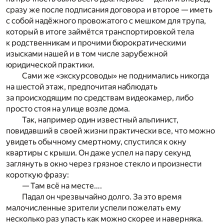
сразу же после подписания договора и второе — иметь
с собой надёжного провожатого с мешком для трупа,
который в итоге займётся транспортировкой тела
к родственникам и прочими бюрократическими
изысками нашей и в том числе зарубежной
юридической практики.
Сами же «экскурсоводы» не поднимались никогда
на шестой этаж, предпочитая наблюдать
за происходящим по средствам видеокамер, либо
просто стоя на улице возле дома.
Так, например один известный альпинист,
повидавший в своей жизни практически все, что можно
увидеть обычному смертному, спустился к окну
квартиры с крыши. Он даже успел на пару секунд
заглянуть в окно через грязное стекло и произнести
короткую фразу:
— Там всё на месте….
Падал он чрезвычайно долго. За это время
малочисленные зрители успели пожелать ему
несколько раз упасть как можно скорее и наверняка.