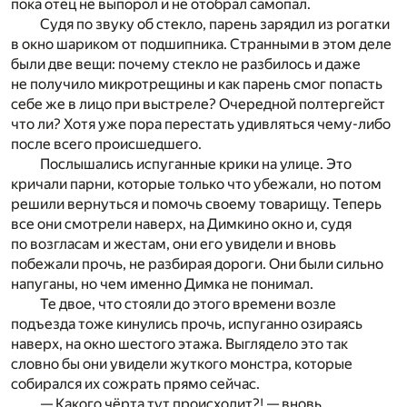
пока отец не выпорол и не отобрал самопал.
Судя по звуку об стекло, парень зарядил из рогатки
в окно шариком от подшипника. Странными в этом деле
были две вещи: почему стекло не разбилось и даже
не получило микротрещины и как парень смог попасть
себе же в лицо при выстреле? Очередной полтергейст
что ли? Хотя уже пора перестать удивляться чему-либо
после всего происшедшего.
Послышались испуганные крики на улице. Это
кричали парни, которые только что убежали, но потом
решили вернуться и помочь своему товарищу. Теперь
все они смотрели наверх, на Димкино окно и, судя
по возгласам и жестам, они его увидели и вновь
побежали прочь, не разбирая дороги. Они были сильно
напуганы, но чем именно Димка не понимал.
Те двое, что стояли до этого времени возле
подъезда тоже кинулись прочь, испуганно озираясь
наверх, на окно шестого этажа. Выглядело это так
словно бы они увидели жуткого монстра, которые
собирался их сожрать прямо сейчас.
— Какого чёрта тут происходит?! — вновь