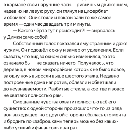
в кармане свои наручные часы. Привычным движением,
надев их на левую руку, он глянул на циферблат
и обомлел. Они стояли и показывали то же самое
время — один час двадцать три минуты.
— Какого чёрта тут происходит?! — вырвалось
у Димки само собой.
Собственный голос показался ему странным и даже
чужим. Он подошёл к окну и замер от удивления. Если
сказать, что вид за окном сильно изменился, то это
означало бы — не сказать ничего. Получалось, что
деревья, в новом микрорайоне которых не было вовсе,
за одну ночь выросли выше шестого этажа. Недавно
построенные дома напротив, облезли и обветшали
до неузнаваемости. Разбитые стекла, а кое-где и вовсе
не хватало полностью рам.
Смешанные чувства охвати полностью всё его
существо: с одной стороны произошло что-то из ряда
вон выходящее, но с другой стороны сбылась его мечта
и бродить по «заброшкам» теперь можно без каких-
либо усилий и финансовых затрат.