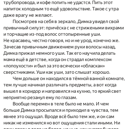
трубопровода, и кофе попить не удастся. Пить этот
напиток холодным то ещё удовольствие. Такое с утра
даже врагу не желают.
Посмотрев на себя в зеркало, Димка увидел свой
привычный силуэт: причёска с не стрижеными вихрами
и торчащие из-под волос оттопыренные уши.
Не красавец, честно говоря, но и не урод, конечно же.
Зачесав привычным движением руки волосы назад,
Димка прижал немного уши. Так его научила делать
мама ещё в детстве, когда он страдал комплексом
«лопоухости» и был за это всячески «обласкан»
сверстниками. Уши как уши, зато слышат хорошо.
Чем дольше он находился в тёмной ванной комнате,
тем лучше начинал различать предметы, а вот когда
вышел в коридор и направился на кухню, то яркий свет
неприятно резанул ему по глазам.
Вообще перемен в теле было не мало. И чем
больше Димка просыпался и приходил в чувства, тем
явнее это ощущал. Вроде всё было тем же, и он сам
никак не изменился но вот ощущения стали иными. Ни