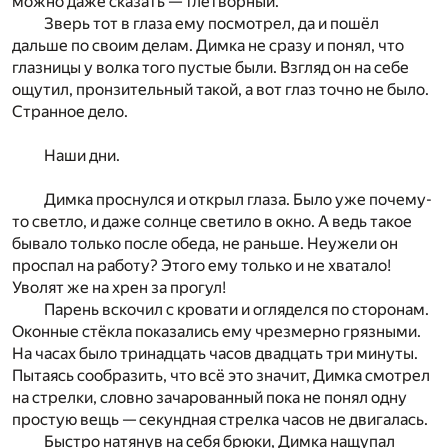
можно даже сказать — тлетворный.
Зверь тот в глаза ему посмотрел, да и пошёл
дальше по своим делам. Димка не сразу и понял, что
глазницы у волка того пустые были. Взгляд он на себе
ощутил, пронзительный такой, а вот глаз точно не было.
Странное дело.
Наши дни.
Димка проснулся и открыл глаза. Было уже почему-
то светло, и даже солнце светило в окно. А ведь такое
бывало только после обеда, не раньше. Неужели он
проспал на работу? Этого ему только и не хватало!
Уволят же на хрен за прогул!
Парень вскочил с кровати и огляделся по сторонам.
Оконные стёкла показались ему чрезмерно грязными.
На часах было тринадцать часов двадцать три минуты.
Пытаясь сообразить, что всё это значит, Димка смотрел
на стрелки, словно зачарованный пока не понял одну
простую вещь — секундная стрелка часов не двигалась.
Быстро натянув на себя брюки, Димка нащупал