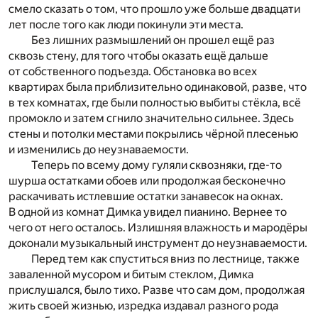
смело сказать о том, что прошло уже больше двадцати
лет после того как люди покинули эти места.
Без лишних размышлений он прошел ещё раз
сквозь стену, для того чтобы оказать ещё дальше
от собственного подъезда. Обстановка во всех
квартирах была приблизительно одинаковой, разве, что
в тех комнатах, где были полностью выбиты стёкла, всё
промокло и затем сгнило значительно сильнее. Здесь
стены и потолки местами покрылись чёрной плесенью
и изменились до неузнаваемости.
Теперь по всему дому гуляли сквозняки, где-то
шурша остатками обоев или продолжая бесконечно
раскачивать истлевшие остатки занавесок на окнах.
В одной из комнат Димка увидел пианино. Вернее то
чего от него осталось. Излишняя влажность и мародёры
доконали музыкальный инструмент до неузнаваемости.
Перед тем как спуститься вниз по лестнице, также
заваленной мусором и битым стеклом, Димка
прислушался, было тихо. Разве что сам дом, продолжая
жить своей жизнью, изредка издавал разного рода