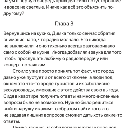
на ум в первую очередь приходят силы потусторонние
и вовсе не светлые. Иначе как всё это объяснить по-
другому?
Глава 3
Вернувшись на кухню, Димка только сейчас обратил
внимание на то, что радио молчало. Его никогда
не выключали, и оно тихонько всегда разговаривало
само с собой на кухне. Иногда добавляли звука для того
чтобы прослушать любимую радиопередачу или
концерт по заявкам.
Стоило уже просто принять тот факт, что город
давно уже пустует и от всего отключен, а люди под
окном это что-то вроде туристов и их заботливые
экскурсоводы, имеющие с этого действа свою выгоду.
Сидя в квартире получить ответы на многочисленные
вопросы было не возможно. Нужно было решиться
выйти наружу и каким-то образом найти того кто
не задавая лишних вопросов сможет дать хоть какие-то
ответы.
Димка накинул на себя лёгкую куртку и подошёл