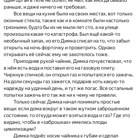
один орган в теле не болел, не ныл, как иногда бывало
раньше, и даже ничего не требовал.
Все вещи на кухне были на своих местах, вот только
оконные стекла, также как и в комнате были настолько
грязными, будто бы их не мыли лет сто, а на улице
произошла какая-то катастрофа. Был ещё какой-то
необычный запах, но его Димка списал на то, что забыл
открыть на ночь форточку и проветрить. Однако
открывать её сейчас ему не захотелось тоже.
Приподняв рукой чайник, Димка почувствовал, что
в нём есть вода и поставил его на газовую плиту.
Чиркнув спичкой, он открыл газ и попытался его зажечь.
На доли секунды газ зажегся, подарив хоть какую-то
надежду на удачный день, и тут же погас. Все остальные
попытки зажечь его так же ни к чему не привели.
Только сейчас Димка начал понимать простые
вещи: если дома вокруг в таком жутком заброшенном
состоянии, то откуда может взяться вода и газ? Где это
видано, чтобы в «заброшках» имелись плоды
цивилизации?
Димка поднёс носик чайника к губам и сделал