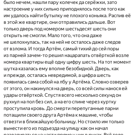
было нечем, нашли пару колечек да серёжки, зато
настроение у них сильно приподнялось после того как
им удалось найти бутылку не плохого коньяка. Распив её
в этой же квартире, они отправились дальше. Вот
только дверь под номером шестьдесят шесть они
открыть не смогли. Мало того, что она даже
не шелохнулась, так на ней не осталось даже следов
от взлома. И тогда Артём, самый тихий до сей поры
из парней зачем-то решил нацарапать отвёрткой возле
номера квартиры ещё одну цифру шесть. На тот момент
шутка казалась ему вполне безобидной. Дверь, как
и прежде, осталась невредимой, а цифра шесть
появилась сама собой на лбу у Артёма. Словно озверев
от этого, он накинулся на дверь, со всей силы нанося ей
удары отвёрткой. Спустя всего несколько секунд он
рухнул на пол без сил, а на его спине через куртку
проступила кровь. До смерти перепуганные парни
потащили своего друга Артёма к машине, чтобы
отвезти в ближайшую больницу. Но стоило им только
вынести его из подъезда на улицу как он начал
разваливаться на части прямо у них в руках. Всё тело