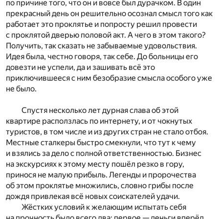
по причине того, что он и вовсе был дурачком. В один
прекрасный день он решительно осознал смысл того как
работает это проклятье и попросту решил провести
с проклятой дверью половой акт. А чего в этом такого?
Получить, так сказать не забываемые удовольствия.
Идея была, честно говоря, так себе. До больницы его
довезти не успели, да и зашивать всё это
приключившееся с ним безобразие смысла особого уже
не было.
Спустя несколько лет дурная слава об этой
квартире расползлась по интернету, и от чокнутых
туристов, в том числе и из других стран не стало отбоя.
Местные сталкеры быстро смекнули, что тут к чему
и взялись за дело с полной ответственностью. Бизнес
на экскурсиях к этому месту пошёл резко в гору,
принося не малую прибыль. Легенды и пророчества
об этом проклятье множились, словно грибы после
дождя привлекая всё новых соискателей удачи.
Жёстких условий к желающим испытать себя
на прочность было всего два: первое — деньги вперёд,