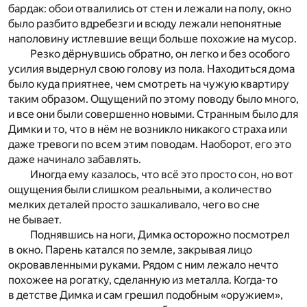
бардак: обои отвалились от стен и лежали на полу, окно
было разбито вдребезги и всюду лежали непонятные
наполовину истлевшие вещи больше похожие на мусор.
Резко дёрнувшись обратно, он легко и без особого
усилия выдернул свою голову из пола. Находиться дома
было куда приятнее, чем смотреть на чужую квартиру
таким образом. Ощущений по этому поводу было много,
и все они были совершенно новыми. Странным было для
Димки и то, что в нём не возникло никакого страха или
даже тревоги по всем этим поводам. Наоборот, его это
даже начинало забавлять.
Иногда ему казалось, что всё это просто сон, но вот
ощущения были слишком реальными, а количество
мелких деталей просто зашкаливало, чего во сне
не бывает.
Поднявшись на ноги, Димка осторожно посмотрел
в окно. Парень катался по земле, закрывая лицо
окровавленными руками. Рядом с ним лежало нечто
похожее на рогатку, сделанную из металла. Когда-то
в детстве Димка и сам грешил подобным «оружием»,