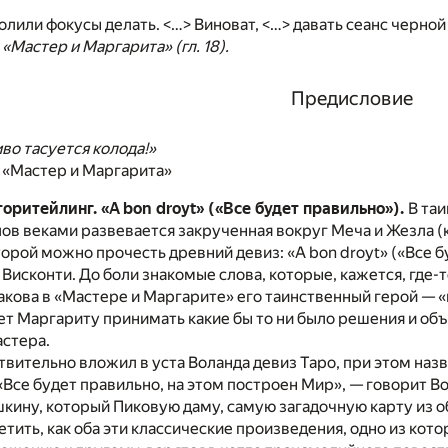
олили фокусы делать. <…> Виноват, <…> давать сеанс черной
 «Мастер и Маргарита» (гл. 18).
Предисловие
во тасуется колода!»
. «Мастер и Маргарита»
оритейлинг. «А bon droyt» («Все будет правильно»).
В таи
ов веками развевается закрученная вокруг Меча и Жезла (
оторой можно прочесть древний девиз: «А bon droyt» («Все 
Висконти. До боли знакомые слова, которые, кажется, где-т
акова в «Мастере и Маргарите» его таинственный герой — «к
ет Маргариту принимать какие бы то ни было решения и о
астера.
твительно вложил в уста Воланда девиз Таро, при этом наз
 «Все будет правильно, на этом построен Мир», — говорит Во
кину, который Пиковую даму, самую загадочную карту из о
етить, как оба эти классические произведения, одно из кот