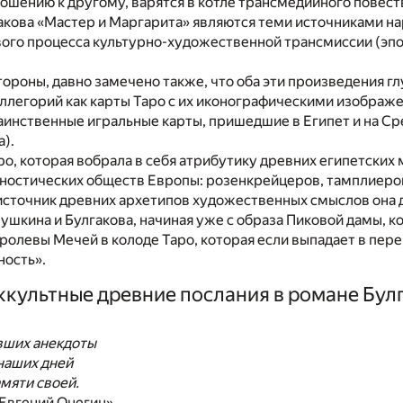
ошению к другому, варятся в котле трансмедийного повеств
гакова «Мастер и Маргарита» являются теми источниками н
вого процесса культурно-художественной трансмиссии (э
стороны, давно замечено также, что оба эти произведения г
ллегорий как карты Таро с их иконографическими изобра
аинственные игральные карты, пришедшие в Египет и на С
).
о, которая вобрала в себя атрибутику древних египетских 
гностических обществ Европы: розенкрейцеров, тамплиеров 
 источник древних архетипов художественных смыслов она
ушкина и Булгакова, начиная уже с образа Пиковой дамы, к
ролевы Мечей в колоде Таро, которая если выпадает в пер
ость».
Оккультные древние послания в романе Бул
вших анекдоты
наших дней
амяти своей.
«Евгений Онегин»