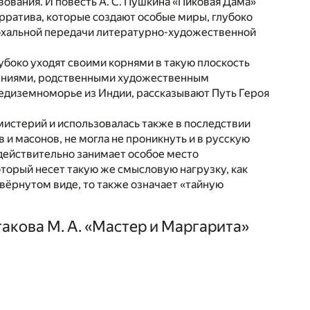
ования. И повесть А. С. Пушкина «Пиковая Дама»
арратива, которые создают особые миры, глубоко
похальной передачи литературно-художественной
лубоко уходят своими корнями в такую плоскость
жениями, родственными художественным
редиземноморье из Индии, рассказывают Путь Героя
мистерий и использовалась также в последствии
и масонов, не могла не проникнуть и в русскую
 действительно занимает особое место
оторый несет такую же смысловую нагрузку, как
евёрнутом виде, то также означает «тайную
гакова М. А. «Мастер и Маргарита»