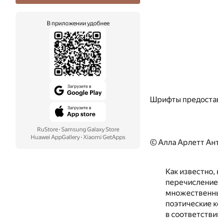
В приложении удобнее
Шрифты предоста
RuStore
·
Samsung Galaxy Store
Huawei AppGallery
·
Xiaomi GetApps
© Алла Арлетт Ан
Как известно,
перечисление
множественные
поэтические к
в соответстви