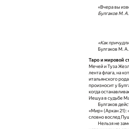
«Вчера вы изв
Булгаков М. А.
«Как причудли
Булгаков М. А
Таро и мировой ст
Мечей и Туза Жезл
лента флага, на к
итальянского рода 
произносит у Булг
когда останавлива
Иешуа в судьбе М
Булгаков дейс
«Мир» (Аркан 21):
словно вослед Пуш
Нельзя не зам