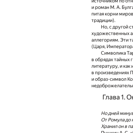
источником по отн
и роман М. А. Бул
питая корни миро
традиции).
Но, с другой 
художественных а
аллегориям. Эти т
(Царя, Императора
Символика Тар
в обрядах тайных 
литературу, и как
в произведениях П
и образ-символ Ко
недоброжелательн
Глава 1. 
Но дней мину
От Ромула до 
Хранил он в п
Пушкин А. С. 