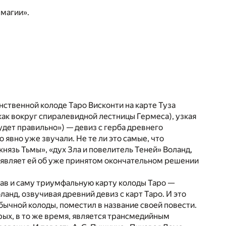
 магии».
нственной колоде Таро Висконти на карте Туза
как вокруг спиралевидной лестницы Гермеса), узкая
будет правильно») — девиз с герба древнего
о явно уже звучали. Не те ли это самые, что
нязь Тьмы», «дух Зла и повелитель Теней» Воланд,
бъявляет ей об уже принятом окончательном решении
вав и саму триумфальную карту колоды Таро —
ланд, озвучивая древний девиз с карт Таро. И это
бычной колоды, поместил в название своей повести.
орых, в то же время, является трансмедийным