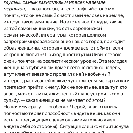
глупым, самым завистливым из всех на земле
червяков,
— казалось бы, и телеграфный столб мог
понять, что он не самый счастливый человек на земле,
и вдруг такое заявление! Но это не все. Откуда, как не
из той самой «книжки», то есть европейской
романтической литературы, которая целиком
запрограммировала сознание нашего героя, приходит
образ женщины, которая «прежде всего поймет, если
искренне любит»? Приход проститутки Лизы к герою
очень понятен на реалистическом уровне. Эта молодая
женщина в публичном доме всего несколько недель,
а тут клиент внезапно проявил к ней необычный
интерес, расписал ей всякие чувствительные картинки и
пригласил прийти к нему. Как не понять ее, ведь тут, кто
знает, может таиться жизненный шанс устроить свою
судьбу, — какая женщина не мечтает об этом?
Но почему сразу — «любовь»? Герой, впав в панику,
полностью теряет способность видеть вещи, как они
есть (в предыдущих сценах он замечательно умел
видеть себя со стороны). Ситуация слишком притиснула
его к необходимости реальной человеческой