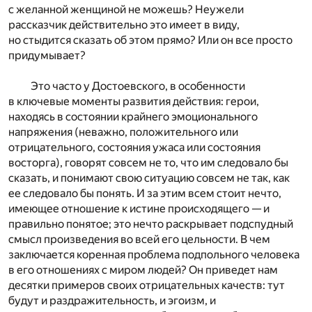
с желанной женщиной не можешь? Неужели
рассказчик действительно это имеет в виду,
но стыдится сказать об этом прямо? Или он все просто
придумывает?
Это часто у Достоевского, в особенности
в ключевые моменты развития действия: герои,
находясь в состоянии крайнего эмоционального
напряжения (неважно, положительного или
отрицательного, состояния ужаса или состояния
восторга), говорят совсем не то, что им следовало бы
сказать, и понимают свою ситуацию совсем не так, как
ее следовало бы понять. И за этим всем стоит нечто,
имеющее отношение к истине происходящего — и
правильно понятое; это нечто раскрывает подспудный
смысл произведения во всей его цельности. В чем
заключается коренная проблема подпольного человека
в его отношениях с миром людей? Он приведет нам
десятки примеров своих отрицательных качеств: тут
будут и раздражительность, и эгоизм, и