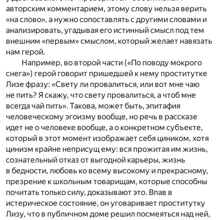
авторским комментарием, этому слову нельзя верить
«на слово», а нужно сопоставлять с другими словами и
анализировать, угадывая его истинный смысл под тем
внешним «первым» смыслом, который желает навязать
нам герой.
Например, во второй части («По поводу мокрого
снега») герой говорит пришедшей к нему проститутке
Лизе фразу: «Свету ли провалиться, или вот мне чаю
не пить? Я скажу, что свету провалиться, а чтоб мне
всегда чай пить». Такова, может быть, эпитафия
человеческому эгоизму вообще, но речь в рассказе
идет не о человеке вообще, а о конкретном субъекте,
который в этот момент изображает себя циником, хотя
цинизм крайне неприсущ ему: вся прожитая им жизнь,
сознательный отказ от выгодной карьеры, жизнь
в бедности, любовь ко всему высокому и прекрасному,
презрение к школьным товарищам, которые способны
почитать только силу, доказывают это. Впав в
истерическое состояние, он уговаривает проститутку
Лизу, что в публичном доме решил посмеяться над ней,