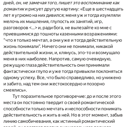
дней,
он, не замечая того, пишет это воспоминание как
романтик
и рисует другую картину: «Еще в шестнадцать
лет я угрюмо на них дивился; меня уж и тогда изумляли
мелочь их мышления, глупость их занятий, игр,
разговоров <…> и, ради бога, не вылезайте ко мне с
приевшимися до тошноты казенными возражениями:
“что я только мечтал, а они уже и тогда действительную
жизнь понимали”. Ничего они не понимали, никакой
действительной жизни, и, клянусь, это-то и возмущало
меня в них наиболее. Напротив, самую очевидную,
режущую глаза действительность они принимали
фантастически глупо и уже тогда привыкли поклоняться
одному успеху. Все, что было справедливо, но унижено
и забито, над тем они жестокосердно и позорно
смеялись».
Тут поразительное противоречие: до и после этого
места он постоянно твердит о своей романтической
способности только мечтать и неспособности понимать
действительность и жить в ней. Но в этот момент, забыв
линию самобичевания, как истинный романтический