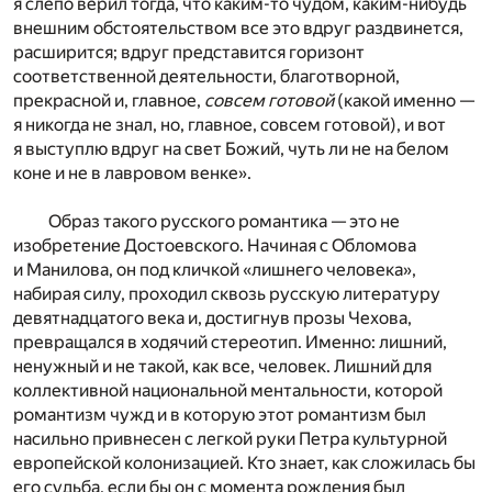
я слепо верил тогда, что каким-то чудом, каким-нибудь
внешним обстоятельством все это вдруг раздвинется,
расширится; вдруг представится горизонт
соответственной деятельности, благотворной,
прекрасной и, главное,
совсем готовой
(какой именно —
я никогда не знал, но, главное, совсем готовой), и вот
я выступлю вдруг на свет Божий, чуть ли не на белом
коне и не в лавровом венке».
Образ такого русского романтика — это не
изобретение Достоевского. Начиная с Обломова
и Манилова, он под кличкой «лишнего человека»,
набирая силу, проходил сквозь русскую литературу
девятнадцатого века и, достигнув прозы Чехова,
превращался в ходячий стереотип. Именно: лишний,
ненужный и не такой, как все, человек. Лишний для
коллективной национальной ментальности, которой
романтизм чужд и в которую этот романтизм был
насильно привнесен с легкой руки Петра культурной
европейской колонизацией. Кто знает, как сложилась бы
его судьба, если бы он с момента рождения был