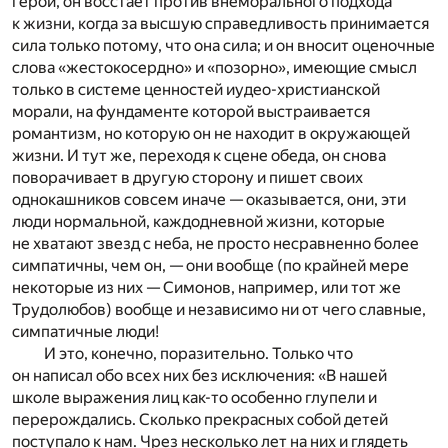
герой, он восстает против внеморального подхода
к жизни, когда за высшую справедливость принимается
сила только потому, что она сила; и он вносит оценочные
слова «жестокосердно» и «позорно», имеющие смысл
только в системе ценностей иудео-христианской
морали, на фундаменте которой выстраивается
романтизм, но которую он не находит в окружающей
жизни. И тут же, переходя к сцене обеда, он снова
поворачивает в другую сторону и пишет своих
однокашников совсем иначе — оказывается, они, эти
люди нормальной, каждодневной жизни, которые
не хватают звезд с неба, не просто несравненно более
симпатичны, чем он, — они вообще (по крайней мере
некоторые из них — Симонов, например, или тот же
Трудолюбов) вообще и независимо ни от чего славные,
симпатичные люди!
И это, конечно, поразительно. Только что
он написал обо всех них без исключения: «В нашей
школе выражения лиц как-то особенно глупели и
перерождались. Сколько прекрасных собой детей
поступало к нам. Чрез несколько лет на них и глядеть