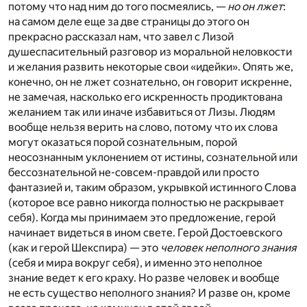
потому что над ним до того посмеялись, —
но он лжет
:
на самом деле еще за две страницы до этого он
прекрасно рассказал нам, что завел с Лизой
душеспасительный разговор из моральной неловкости
и желания развить некоторые свои «идейки». Опять же,
конечно, он не лжет сознательно, он говорит искренне,
не замечая, насколько его искренность продиктована
желанием так или иначе избавиться от Лизы. Людям
вообще нельзя верить на слово, потому что их слова
могут оказаться порой сознательным, порой
неосознанным уклонением от истины, сознательной или
бессознательной не-совсем-правдой или просто
фантазией и, таким образом, укрывкой истинного Слова
(которое все равно никогда полностью не раскрывает
себя). Когда мы принимаем это предложение, герой
начинает видеться в ином свете. Герой Достоевского
(как и герой Шекспира) — это
человек неполного знания
(себя и мира вокруг себя), и именно это неполное
знание ведет к его краху. Но разве человек и вообще
не есть существо неполного знания? И разве он, кроме