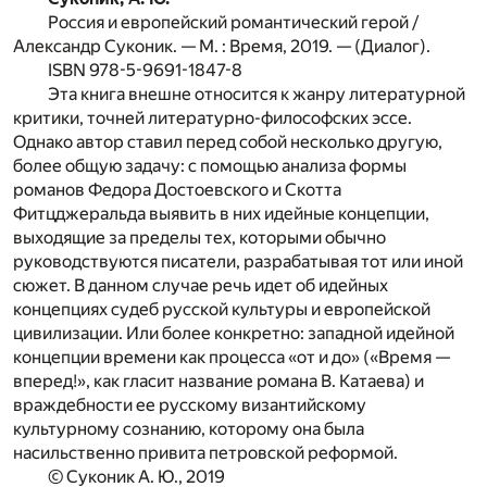
Россия и европейский романтический герой /
Александр Суконик. — М. : Время, 2019. — (Диалог).
ISBN 978-5-9691-1847-8
Эта книга внешне относится к жанру литературной
критики, точней литературно-философских эссе.
Однако автор ставил перед собой несколько другую,
более общую задачу: с помощью анализа формы
романов Федора Достоевского и Скотта
Фитцджеральда выявить в них идейные концепции,
выходящие за пределы тех, которыми обычно
руководствуются писатели, разрабатывая тот или иной
сюжет. В данном случае речь идет об идейных
концепциях судеб русской культуры и европейской
цивилизации. Или более конкретно: западной идейной
концепции времени как процесса «от и до» («Время —
вперед!», как гласит название романа В. Катаева) и
враждебности ее русскому византийскому
культурному сознанию, которому она была
насильственно привита петровской реформой.
© Суконик А. Ю., 2019