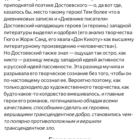
приподнятой поэтике Достоевского — о, да вот где,
казалось бы, место такому герою! Тем более что в
дневниковых записях и «Дневнике писателя»
Достоевский нападающих героев (и героинь) западной
литературы выделял и одобрял (его анализ творчества
Гюго и Жорж Санд, его хвала «Дон Кихоту» как высшему
литературному произведению «человечества»).
Но Достоевский также знал — ощущал так остро, как
никто — разницу между западной идеей активности
и русской идеей пассивности. Эта разница мучила и
разрывала его творческое сознание без того, чтобы он
по-настоящему осознал ее. Вероятно поэтому, как
только доходило до художественного творчества, как
будто какое-то колдовство вмешивалось, и главные
герои его романов,
потенциально обладая всеми
качествами, способными сделать их героями,
вершащими трансцендентное добро
,
становились чем-
то полярно противоположным и вершили
трансцендентное зло.