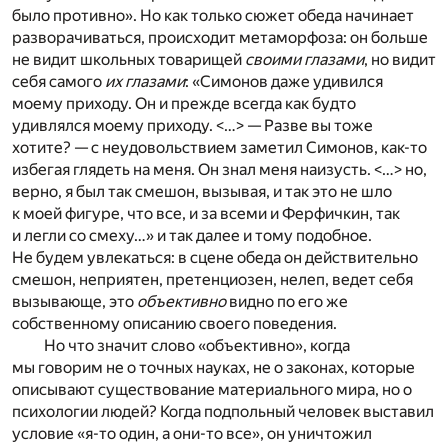
было противно». Но как только сюжет обеда начинает
разворачиваться, происходит метаморфоза: он больше
не видит школьных товарищей
своими глазами
, но видит
себя самого
их глазами
: «Симонов даже удивился
моему приходу. Он и прежде всегда как будто
удивлялся моему приходу. <…> — Разве вы тоже
хотите? — с неудовольствием заметил Симонов, как-то
избегая глядеть на меня. Он знал меня наизусть. <…> но,
верно, я был так смешон, вызывая, и так это не шло
к моей фигуре, что все, и за всеми и Ферфичкин, так
и легли со смеху…» и так далее и тому подобное.
Не будем увлекаться: в сцене обеда он действительно
смешон, неприятен, претенциозен, нелеп, ведет себя
вызывающе, это
объективно
видно по его же
собственному описанию своего поведения.
Но что значит слово «объективно», когда
мы говорим не о точных науках, не о законах, которые
описывают существование материального мира, но о
психологии людей? Когда подпольный человек выставил
условие «я-то один, а они-то все», он уничтожил