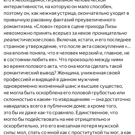
интерактивности, на которую он мало способен,
поэтому он, как нежная устрица, окончательно уходит в
привычную раковину фантазий преувеличенного
романтизма. «Слово» героя в сцене прихода Лизы
невозможно принять всерьез за некое
проницательно
реалистическое
слово. Включая, кстати, и его последнее
странное утверждение, что после акта совокупления «…
она вполне поняла, что я человек мерзкий и, главное, не
в состоянии любить ее». Что произошло между ними
во время полового акта, что она могла сделать такой
романтический вывод? Женщина, униженная своей
профессией и видящей в данном мужчине
одновременно жизненный шанс и высшее существо,
не могла быть оскорблена его половой грубостью или
склонностью к каким-то извращениям — она достаточно
навидалась всего в публичном доме; а кроме того,
это бы их даже как-то сравняло. Единственное, что
могло бы подействовать на нее отрицательно и
оскорбительно, это его внезапная потеря мужской
силы: мол, спать со мной как с проституткой ты мог, а как