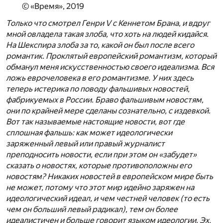
© «Время», 2019
Только что смотрел Генри V с Кеннетом Брана, и вдруг
мной овладела такая злоба, что хоть на людей кидайся.
На Шекспира злоба за то, какой он был после всего
романтик. Проклятый европейский романтизм, который
обманул меня искусственностью своего идеализма. Вся
ложь еврочеловека в его романтизме. У них здесь
теперь истерика по поводу фальшивых новостей,
фабрикуемых в России. Браво фальшивым новостям,
они по крайней мере сделаны сознательно, с издевкой.
Вот так называемые настоящие новости, вот где
сплошная фальшь: как может идеологически
заряженный левый или правый журналист
преподносить новости, если при этом он «забудет»
сказать о новостях, которые противоположны его
новостям? Никаких новостей в европейском мире быть
не может, потому что этот мир идейно заряжен на
идеологический идеал, и чем честней человек (то есть
чем он больший левый радикал), тем он более
идеалистичен и больше говорит языком идеологии. Эх,