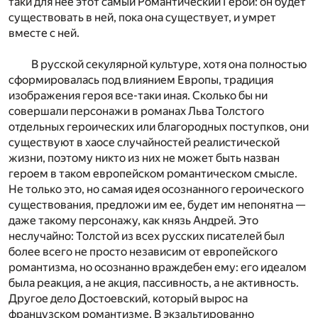
таки для нее этот самый Романтический Герой: он будет
существовать в ней, пока она существует, и умрет
вместе с ней.
В русской секулярной культуре, хотя она полностью
сформировалась под влиянием Европы, традиция
изображения героя все-таки иная. Сколько бы ни
совершали персонажи в романах Льва Толстого
отдельных ге­рои­ческих или благородных поступков, они
существуют в хаосе случайностей реалистической
жизни, поэтому никто из них не может быть назван
героем в таком европейском романтическом смысле.
Не только это, но самая идея осознанного героического
существования, предложи им ее, будет им непонятна —
даже такому персонажу, как князь Андрей. Это
неслучайно: Толстой из всех русских писателей был
более всего не просто независим от европейского
романтизма, но осознанно враждебен ему: его идеалом
была реакция, а не акция, пассивность, а не активность.
Другое дело Достоевский, который вырос на
французском романтизме. В экзальтированно