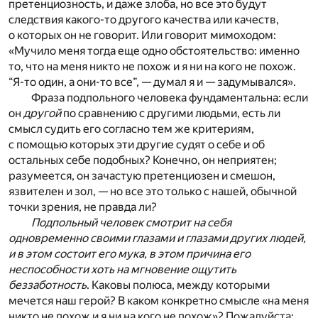
претенциозность, и даже злоба, но все это будут
следствия какого-то другого качества или качеств,
о которых он не говорит. Или говорит мимоходом:
«Мучило меня тогда еще одно обстоятельство: именно
то, что на меня никто не похож и я ни на кого не похож.
“Я-то один, а они-то все”, — думал я и — задумывался».
Фраза подпольного человека фундаментальна: если
он
другой
по сравнению с другими людьми, есть ли
смысл судить его согласно тем же критериям,
с помощью которых эти другие судят о себе и об
остальных себе подобных? Конечно, он неприятен;
разумеется, он зачастую претенциозен и смешон,
язвителен и зол, — но все это только с нашей, обычной
точки зрения, не правда ли?
Подпольный человек смотрит на себя
одновременно своими глазами и глазами других людей,
и в этом состоит его мука, в этом причина его
неспособности хоть на мгновение ощутить
беззаботность
. Каковы полюса, между которыми
мечется наш герой? В каком конкретно смысле «на меня
никто не похож и я ни на кого не похож»? Пожалуйста: