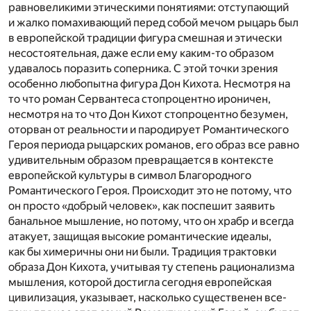
равновеликими этическими понятиями: отступающий
и жалко помахивающий перед собой мечом рыцарь был
в европейской традиции фигура смешная и этически
несостоятельная, даже если ему каким-то образом
удавалось поразить соперника. С этой точки зрения
особенно любопытна фигура Дон Кихота. Несмотря на
то что роман Сервантеса стопроцентно ироничен,
несмотря на то что Дон Кихот стопроцентно безумен,
оторван от реальности и пародирует Романтического
Героя периода рыцарских романов, его образ все равно
удивительным образом превращается в контексте
европейской культуры в символ Благородного
Романтического Героя. Происходит это не потому, что
он просто «добрый человек», как поспешит заявить
банальное мышление, но потому, что он храбр и всегда
атакует, защищая высокие романтические идеа­лы,
как бы химеричны они ни были. Традиция трактовки
образа Дон Кихота, учитывая ту степень рационализма
мышления, которой достигла сегодня европейская
цивилизация, указывает, насколько существенен все-