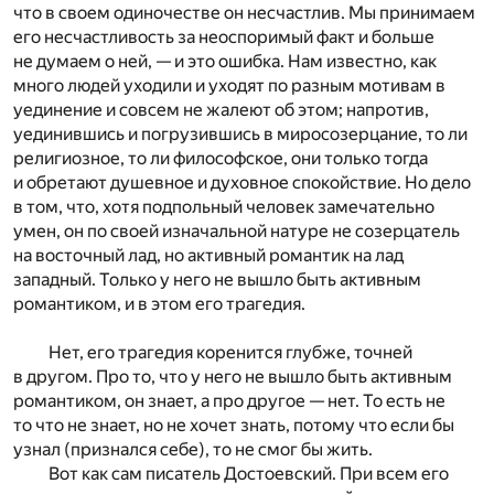
что в своем одиночестве он несчастлив. Мы принимаем
его несчастливость за неоспоримый факт и больше
не думаем о ней, — и это ошибка. Нам известно, как
много людей уходили и уходят по разным мотивам в
уединение и совсем не жалеют об этом; напротив,
уединившись и погрузившись в миросозерцание, то ли
религиозное, то ли философское, они только тогда
и обретают душевное и духовное спокойствие. Но дело
в том, что, хотя подпольный человек замечательно
умен, он по своей изначальной натуре не созерцатель
на восточный лад, но активный романтик на лад
западный. Только у него не вышло быть активным
романтиком, и в этом его трагедия.
Нет, его трагедия коренится глубже, точней
в другом. Про то, что у него не вышло быть активным
романтиком, он знает, а про другое — нет. То есть не
то что не знает, но не хочет знать, потому что если бы
узнал (признался себе), то не смог бы жить.
Вот как сам писатель Достоевский. При всем его