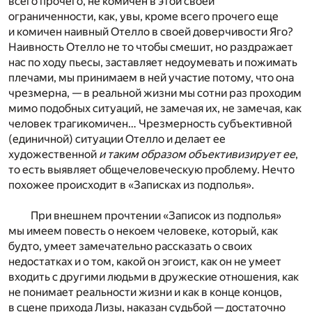
всего прочего, не комичен в этой своей
ограниченности, как, увы, кроме всего прочего еще
и комичен наивный Отелло в своей доверчивости Яго?
Наивность Отелло не то чтобы смешит, но раздражает
нас по ходу пьесы, заставляет недоумевать и пожимать
плечами, мы принимаем в ней участие потому, что она
чрезмерна, — в реальной жизни мы сотни раз проходим
мимо подобных ситуаций, не замечая их, не замечая, как
человек трагикомичен… Чрезмерность субъективной
(единичной) ситуации Отелло и делает ее
художественной
и таким образом объективизирует ее
,
то есть выявляет общечеловеческую проблему. Нечто
похожее происходит в «Записках из подполья».
При внешнем прочтении «Записок из подполья»
мы имеем повесть о некоем человеке, который, как
будто, умеет замечательно рассказать о своих
недостатках и о том, какой он эгоист, как он не умеет
входить с другими людьми в дружеские отношения, как
не понимает реальности жизни и как в конце концов,
в сцене прихода Лизы, наказан судьбой — достаточно