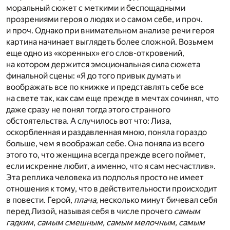
моральный сюжет с меткими и беспощадными
прозрениями героя о людях и о самом себе, и проч.
и проч. Однако при внимательном анализе речи героя
картина начинает выглядеть более сложной. Возьмем
еще одно из «коренных» его слов-откровений,
на котором держится эмоциональная сила сюжета
финальной сцены: «Я до того привык думать и
воображать все по книжке и представлять себе все
на свете так, как сам еще прежде в мечтах сочинял, что
даже сразу не понял тогда этого странного
обстоятельства. А случилось вот что: Лиза,
оскорбленная и раздавленная мною, поняла гораздо
больше, чем я воображал себе. Она поняла из всего
этого то, что женщина всегда прежде всего поймет,
если искренне любит, а именно, что я сам несчастлив».
Эта реплика человека из подполья просто не имеет
отношения к тому, что в действительности происходит
в повести. Герой,
плача
, несколько минут бичевал себя
перед Лизой, называя себя в числе прочего
самым
гадким
,
самым смешным, самым мелочным, самым