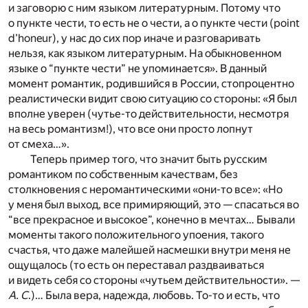
и заговорю с ним языком литературным. Потому что
о пункте чести, то есть не о чести, а о пункте чести (point
d’honeur), у нас до сих пор иначе и разговаривать
нельзя, как языком литературным. На обыкновенном
языке о “пункте чести” не упоминается». В данный
момент романтик, родившийся в России, стопроцентно
реалистически видит свою си­туа­цию со стороны: «Я был
вполне уверен (чутье-то действительности, несмотря
на весь романтизм!), что все они просто лопнут
от смеха…».
Теперь пример того, что значит быть русским
романтиком по собственным качествам, без
столкновения с неромантическими «они-то все»: «Но
у меня был выход, все примиряющий, это — спасаться во
“все прекрасное и высокое”, конечно в мечтах… Бывали
моменты такого положительного упоения, такого
счастья, что даже малейшей насмешки внутри меня не
ощущалось (то есть он переставал раздваиваться
и видеть себя со стороны «чутьем действительности». —
А.
С
.)… Была вера, надежда, любовь. То-то и есть, что