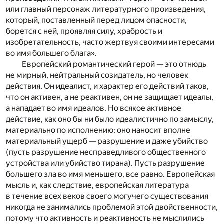
или главный персонаж литературного произведения,
который, поставленный перед лицом опасности,
борется с ней, проявляя силу, храбрость и
изобретательность, часто жертвуя своими интересами
во имя большего блага».
Европейский романтический герой — это отнюдь
не мирный, нейтральный созидатель, но человек
действия. Он идеалист, и характер его действий таков,
что он активен, а не реактивен, он не защищает идеалы,
а нападает во имя идеалов. Но всякое активное
действие, как оно бы ни было идеалистично по замыслу,
материально по исполнению: оно наносит вполне
материальный ущерб — разрушение и даже убийство
(пусть разрушение несправедливого общественного
устройства или убийство тирана). Пусть разрушение
большего зла во имя меньшего, все равно. Европейская
мысль и, как следствие, европейская литература
в течение всех веков своего могучего существования
никогда не занимались проблемой этой двойственности,
потому что активность и реактивность не мыслились