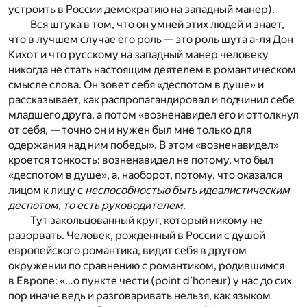
устроить в России демократию на западный манер).
Вся штука в том, что он умней этих людей и знает,
что в лучшем случае его роль — это роль шута а-ля Дон
Кихот и что русскому на западный манер человеку
никогда не стать настоящим деятелем в романтическом
смысле слова. Он зовет себя «деспотом в душе» и
рассказывает, как распропагандировал и подчинил себе
младшего друга, а потом «возненавидел его и оттолкнул
от себя, — точно он и нужен был мне только для
одержания над ним победы». В этом «возненавидел»
кроется тонкость: возненавидел не потому, что был
«деспотом в душе», а, наоборот, потому, что оказался
лицом к лицу с
неспособностью быть идеалистическим
деспотом, то есть руководителем
.
Тут закольцованный круг, который никому не
разорвать. Человек, рожденный в России с душой
европейского романтика, видит себя в другом
окружении по сравнению с романтиком, родившимся
в Европе: «…о пункте чести (point d’honeur) у нас до сих
пор иначе ведь и разговаривать нельзя, как языком