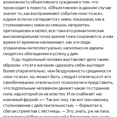
возможность объективного суждения о том, что
происходит в повести. «Объективное» в данном случае
значит то, как воспринимают события «они-то все»,
и даже если он соглашается с ними, показывая, как в
столкновении с ними он смешон, неприятен,
претенциозен и нелеп, все-таки его романтическая
высокоморальная точка зрения тоже сохраняется, и нам
время от времени напоминают, как эти люди
ограничены интеллектуально, насколько их идеалы
сводятся к обогащению и успеху у дам.
О да, подпольный человек выставляет дело таким
образом, что его желание «доказать себя» выглядит
более отвратительно, чем бездуховность срединности
«они-то все», но, может быть, следует отвлечься от его
самобичевания, отвлечься от психологии и представить,
что подпольным человеком движет какая-то странная
сила, над которой он не властен. И он снабжает нас
ключевой фразой: «— Так вот оно, так вот оно наконец
столкновение с действительностью, — бормотал я,
сбегая стремглав с лестницы. — Это, знать, уж не папа,
оставляющий Рим и уезжающий в Бразилию; это, знать,