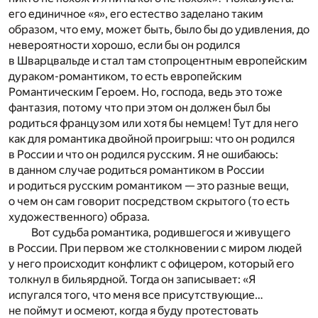
его единичное «я», его естество заделано таким
образом, что ему, может быть, было бы до удивления, до
невероятности хорошо, если бы он родился
в Шварцвальде и стал там стопроцентным европейским
дураком-романтиком, то есть европейским
Романтическим Героем. Но, господа, ведь это тоже
фантазия, потому что при этом он должен был бы
родиться французом или хотя бы немцем! Тут для него
как для романтика двойной проигрыш: что он родился
в России и что он родился русским. Я не ошибаюсь:
в данном случае родиться романтиком в России
и родиться русским романтиком — это разные вещи,
о чем он сам говорит посредством скрытого (то есть
художественного) образа.
Вот судьба романтика, родившегося и живущего
в России. При первом же столкновении с миром людей
у него происходит конфликт с офицером, который его
толкнул в бильярдной. Тогда он записывает: «Я
испугался того, что меня все присутствующие…
не поймут и осмеют, когда я буду протестовать