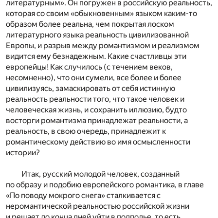
литературным». Он погружен в российскую реальность,
которая со своим «обыкновенным» языком каким-то
образом более реальна, чем покрытая лоском
литературного языка реальность цивилизованной
Европы, и разрыв между романтизмом и реализмом
видится ему безнадежным. Какие счастливцы эти
европейцы! Как случилось (с течением веков,
несомненно), что они сумели, все более и более
цивилизуясь, замаскировать от себя истинную
реальность реальности того, что такое человек и
человеческая жизнь, и сохранить иллюзию, будто
восторги романтизма принадлежат реальности, а
реальность, в свою очередь, принадлежит к
романтическому действию во имя осмысленности
истории?
Итак, русский молодой человек, созданный
по образу и подобию европейского романтика, в главе
«По поводу мокрого снега» сталкивается с
неромантической реальностью российской жизни
и решает до конца дней уйти в подполье, то есть