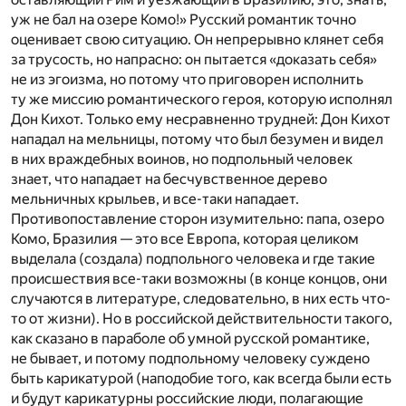
уж не бал на озере Комо!» Русский романтик точно
оценивает свою ситуацию. Он непрерывно клянет себя
за трусость, но напрасно: он пытается «доказать себя»
не из эгоизма, но потому что приговорен исполнить
ту же миссию романтического героя, которую исполнял
Дон Кихот. Только ему несравненно трудней: Дон Кихот
нападал на мельницы, потому что был безумен и видел
в них враждебных воинов, но подпольный человек
знает, что нападает на бесчувственное дерево
мельничных крыльев, и все-таки нападает.
Противопоставление сторон изумительно: папа, озеро
Комо, Бразилия — это все Европа, которая целиком
выделала (создала) подпольного человека и где такие
происшествия все-таки возможны (в конце концов, они
случаются в литературе, следовательно, в них есть что-
то от жизни). Но в российской действительности такого,
как сказано в параболе об умной русской романтике,
не бывает, и потому подпольному человеку суждено
быть карикатурой (наподобие того, как всегда были есть
и будут карикатурны российские люди, полагающие