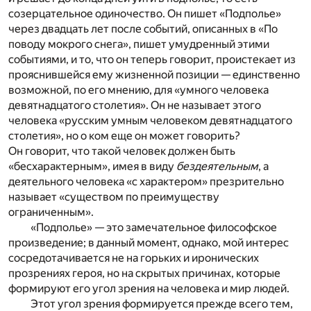
созерцательное одиночество. Он пишет «Подполье»
через двадцать лет после событий, описанных в «По
поводу мокрого снега», пишет умудренный этими
событиями, и то, что он теперь говорит, проистекает из
прояснившейся ему жизненной позиции — единственно
возможной, по его мнению, для «умного человека
девятнадцатого столетия». Он не называет этого
человека «русским умным человеком девятнадцатого
столетия», но о ком еще он может говорить?
Он говорит, что такой человек должен быть
«бесхарактерным», имея в виду
бездеятельным
, а
деятельного человека «с характером» презрительно
называет «существом по преимуществу
ограниченным».
«Подполье» — это замечательное философское
произведение; в данный момент, однако, мой интерес
сосредотачивается не на горьких и иронических
прозрениях героя, но на скрытых причинах, которые
формируют его угол зрения на человека и мир людей.
Этот угол зрения формируется прежде всего тем,