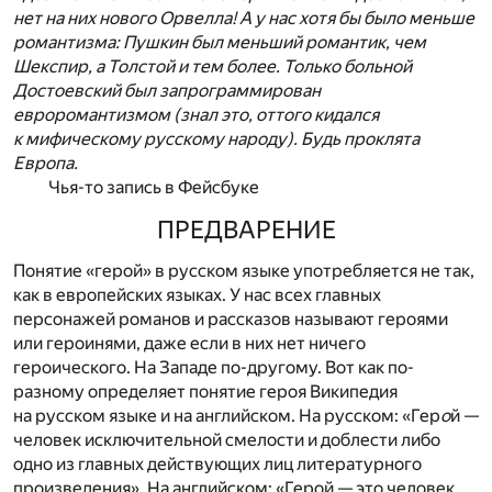
нет на них нового Орвелла! А у нас хотя бы было меньше
романтизма: Пушкин был меньший романтик, чем
Шекспир, а Толстой и тем более. Только больной
Достоевский был запрограммирован
евроромантизмом (знал это, оттого кидался
к мифическому русскому народу). Будь проклята
Европа.
Чья-то запись в Фейсбуке
ПРЕДВАРЕНИЕ
Понятие «герой» в русском языке употребляется не так,
как в европейских языках. У нас всех главных
персонажей романов и рассказов называют героями
или героинями, даже если в них нет ничего
героического. На Западе по-другому. Вот как по-
разному определяет понятие героя Википедия
на русском языке и на английском. На русском: «Гер
о
й —
человек исключительной смелости и доб­лести либо
одно из главных действующих лиц литературного
произведения». На английском: «Герой — это человек