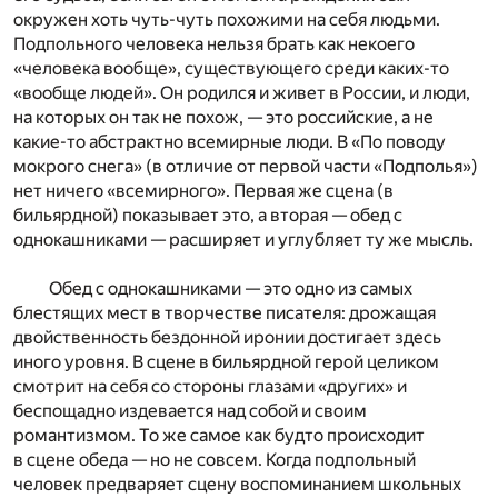
окружен хоть чуть-чуть похожими на себя людьми.
Подпольного человека нельзя брать как некое­го
«человека вообще», существующего среди каких-то
«вообще людей». Он родился и живет в России, и люди,
на которых он так не похож, — это российские, а не
какие-то абстрактно всемирные люди. В «По поводу
мокрого снега» (в отличие от первой части «Подполья»)
нет ничего «всемирного». Первая же сцена (в
бильярдной) показывает это, а вторая — обед с
однокашниками — расширяет и углубляет ту же мысль.
Обед с однокашниками — это одно из самых
блестящих мест в творчестве писателя: дрожащая
двойственность бездонной иронии достигает здесь
иного уровня. В сцене в бильярдной герой целиком
смотрит на себя со стороны глазами «других» и
беспощадно издевается над собой и своим
романтизмом. То же самое как будто происходит
в сцене обеда — но не совсем. Когда подпольный
человек предваряет сцену воспоминанием школьных