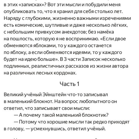
в этих «записках»? Вот эти мысли и побудили меня
опубликовать то, что я хранил для себя столько лет.
Наряду с глубокими, жизненно важными изречениями
есть комические, шутливые и даже несколько лёгких,
с небольшим привкусом анекдотов; без намёка
на пошлость, которую я не воспринимаю. «Если двое
обменяются яблоками, то у каждого останется
по яблоку, а если обменяются идеями, то у каждого
будет на идею больше». В 3 части Записок несколько
подлинных, реалистичных рассказов из жизни автора
на различных лесных кордонах.
Часть 1
Великий учёный Эйнштейн что-то записывал
в маленький блокнот. На вопрос любопытного он
ответил, что записывает свои мысли:
— А почему такой маленький блокнотик?
— Потому что хорошие мысли так редко приходят
в голову, — усмехнувшись, ответил учёный.