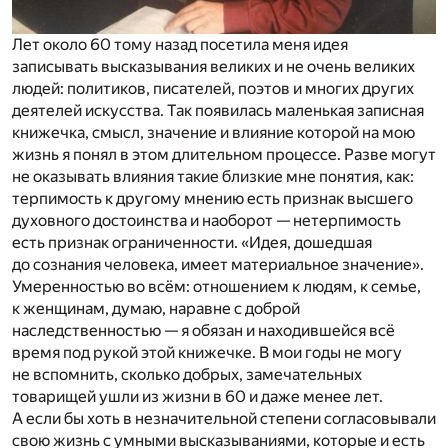
Лет около 60 тому назад посетила меня идея
записывать высказывания великих и не очень великих
людей: политиков, писателей, поэтов и многих других
деятелей искусства. Так появилась маленькая записная
книжечка, смысл, значение и влияние которой на мою
жизнь я понял в этом длительном процессе. Разве могут
не оказывать влияния такие близкие мне понятия, как:
терпимость к другому мнению есть признак высшего
духовного достоинства и наоборот — нетерпимость
есть признак ограниченности. «Идея, дошедшая
до сознания человека, имеет материальное значение».
Умеренностью во всём: отношением к людям, к семье,
к женщинам, думаю, наравне с доброй
наследственностью — я обязан и находившейся всё
время под рукой этой книжечке. В мои годы не могу
не вспомнить, сколько добрых, замечательных
товарищей ушли из жизни в 60 и даже менее лет.
А если бы хоть в незначительной степени согласовывали
свою жизнь с умными высказываниями, которые и есть