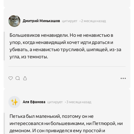
Дмитрий Минькашов
цитирует
2 месяца назад
Большевиков ненавидели. Но не ненавистью в
упор, когда ненавидящий хочет идти драться и
убивать, а ненавистью трусливой, шипящей, из-за
угла, из темноты.
Аля Ефанова
цитирует
3 месяца назад
Петька был маленький, поэтому он не
интересовался ни большевиками, ни Петлюрой, ни
демоном. И сон привиделся ему простой и