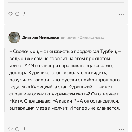
Дмитрий Минькашов
цитирует
2 месяца назад
– Сволочь он, – с ненавистью продолжал Турбин, –
ведь он же сам не говорит на этом проклятом
языке! А? Я позавчера спрашиваю эту каналью,
доктора Курицького, он, извольте ли видеть,
разучился говорить по-русски с ноября прошлого
года. Был Курицкий, а стал Курицький… Так вот
спрашиваю: как по-украински «кот»? Он отвечает:
«Кит». Спрашиваю: «А как кит?» А он остановился,
вытаращил глаза и молчит. И теперь не кланяется.