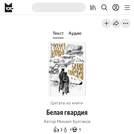
Текст
Аудио
Цитаты из книги
Белая гвардия
Автор
Михаил Булгаков
👍
💧
💀
2
1
1