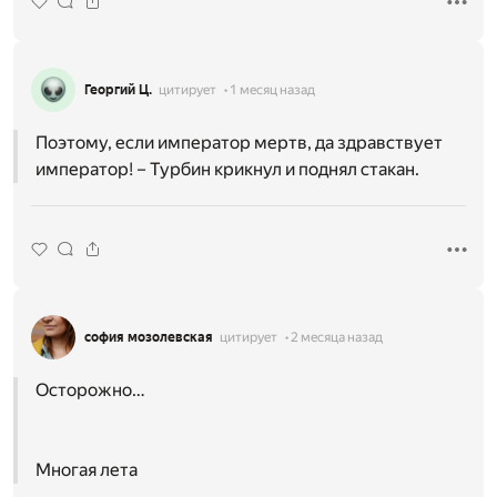
Георгий Ц.
цитирует
1 месяц назад
Поэтому, если император мертв, да здравствует
император! – Турбин крикнул и поднял стакан.
софия мозолевская
цитирует
2 месяца назад
Осторожно…
Многая лета