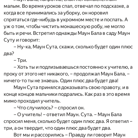
малым. Во время уроков спал, отвечал по подсказке, а
когда все принимались за уборку, он норовил
спрятаться где-нибудь в укромном месте и поспать. А
уж о том, чтобы чистить монашескую робу, не могло
быть и речи. Встретил однажды Маун Бала в саду Маун
Суту и говорит:
– Ну-ка, Маун Сута, скажи, сколько будет один плюс
два?
– Три.
– Хоть ты и подлизываешься постоянно к учителю, а
проку от этого нет никакого, – продолжал Маун Бала, –
ничего-то ты не знаешь. Один плюс два будет два!
Маун Сута принялся доказывать свою правоту, и в
конце концов мальчики подрались. Как раз в это время
мимо проходил учитель.
– Что случилось? – спросил он.
– О учитель! – ответил Маун. Сута. – Маун Бала
спросил меня, сколько будет один плюс два. Я ответил –
три, а он твердит, что один плюс два будет два.
Вот мы и рассорились – Правду ли говорит Маун