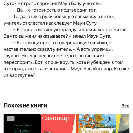
Сута? – строго спро-сил Маун Балу учитель.
– Да, – с готовностью подтвердил тот.
Тогда, взяв в руки большую пальмовую ветвь,
учитель отхлестал как следует Маун Суту.
– Я говорю истинную правду, я правильно сосчитал.
За что вы меня наказываете? – заныл Маун Сута.
– Есть люди просто совершающие ошибки, –
наставительно сказал учитель. – А есть упрямцы,
глупцы. Но еще несноснее те, кто пытается их
переспорить. Вот, к примеру, ты хоть и убежден в том,
что прав, а все-таки вступил с Маун Балой в спор. Кто же
из вас глупее?
Похожие книги
Все