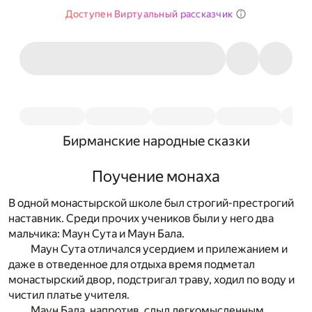
Доступен Виртуальный рассказчик
Бирманские народные сказки
Поучение монаха
В одной монастырской школе был строгий-престрогий
наставник. Среди прочих учеников были у него два
мальчика: Маун Сута и Маун Бала.
Маун Сута отличался усердием и прилежанием и
даже в отведенное для отдыха время подметал
монастырский двор, подстригал траву, ходил по воду и
чистил платье учителя.
Маун Бала, напротив, слыл легкомысленным