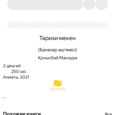
Тарихи мекен
(Балалар әңгімесі)
Қонысбай Манзура
2-деңгей
250 сөз
Алматы, 2021
...
Похожие книги
Все