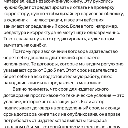
материал, еще незаконченную книгу. Эту рукопись
нужно будет отредактировать и отдать на проверку
корректору, нужно чтобы дизайнер нарисовал обложку,
а художник — иллюстрации, и все эти действия
занимают определенный срок. Более того, например,
редактура и корректура не могут идти одновременно.
Текст сначала нужно отредактировать, а уже потом
вычитать на ошибки.
Поэтому при заключении договора издательство
берет себе довольно длительный срок на его
исполнение. Те договоры, которые мы видим регулярно,
указывают срок от 3 до 5 лет. Этот срок издательство
берет себе на всю подготовительную работу, плюс
на издание книги и на продажи ее в магазинах.
Важно понимать, что срок для издательского
договора не просто какое-то техническое условие — это
условие, которое автора защищает. Если автор
подписывает договор на определенный срок, и к концу
срока договора книга так и не опубликована, он вправе
потребовать от издательства выплаты гонорара
в полном объеме, который предусмотрен по договору.