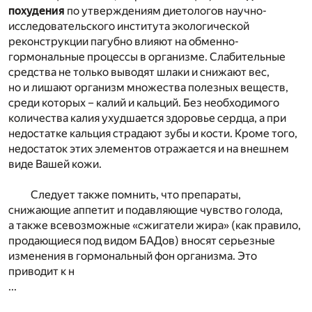
похудения
по утверждениям диетологов научно-
исследовательского института экологической
реконструкции пагубно влияют на обменно-
гормональные процессы в организме. Слабительные
средства не только выводят шлаки и снижают вес,
но и лишают организм множества полезных веществ,
среди которых – калий и кальций. Без необходимого
количества калия ухудшается здоровье сердца, а при
недостатке кальция страдают зубы и кости. Кроме того,
недостаток этих элементов отражается и на внешнем
виде Вашей кожи.
Следует также помнить, что препараты,
снижающие аппетит и подавляющие чувство голода,
а также всевозможные «сжигатели жира» (как правило,
продающиеся под видом БАДов) вносят серьезные
изменения в гормональный фон организма. Это
приводит к н
...