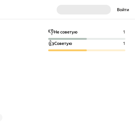
Войти
👎
Не советую
1
👍
Советую
1