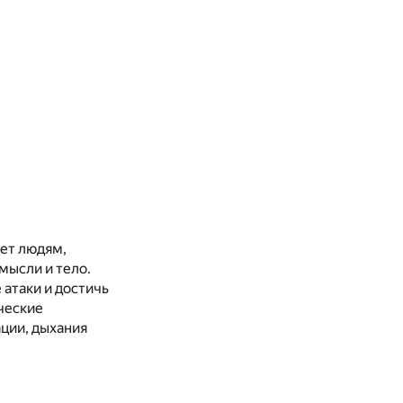
жет людям,
мысли и тело.
 атаки и достичь
ческие
ции, дыхания