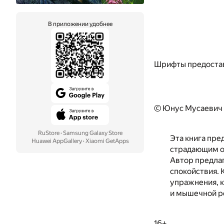
В приложении удобнее
Шрифты предоста
© Юнус Мусаевич
RuStore
·
Samsung Galaxy Store
Эта книга пре
Huawei AppGallery
·
Xiaomi GetApps
страдающим от
Автор предлаг
спокойствия. 
упражнения, к
и мышечной р
16+