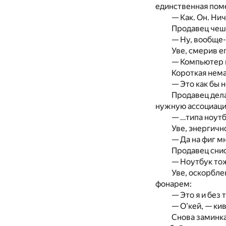
единственная поме
— Как. Он. Ни
Продавец чеш
— Ну, вообще-
Уве, смерив е
— Компьютер 
Короткая нема
— Это как бы 
Продавец дела
нужную ассоциацию
— …типа ноут
Уве, энергичн
— Да на фиг м
Продавец снис
— Ноутбук то
Уве, оскорбле
фонарем:
— Это я и без 
— О’кей, — ки
Снова заминка