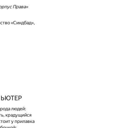
орпус Права»
ьство «Синдбад»,
ПЬЮТЕР
орода людей:
ать, крадущийся
стоит у прилавка
обочкой: