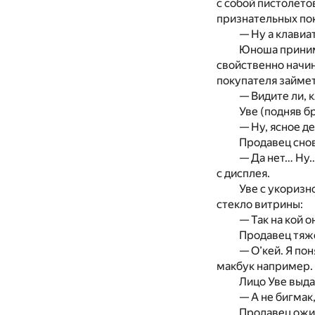
с собой пистолето
признательных по
— Ну а клавиа
Юноша принима
свойственно начи
покупателя займе
— Видите ли, 
Уве (подняв б
— Ну, ясное де
Продавец снов
— Да нет… Ну…
с дисплея.
Уве с укоризн
стекло витрины:
— Так на кой 
Продавец тяже
— О’кей. Я по
макбук например.
Лицо Уве выда
— А не бигмак
Продавец ожив