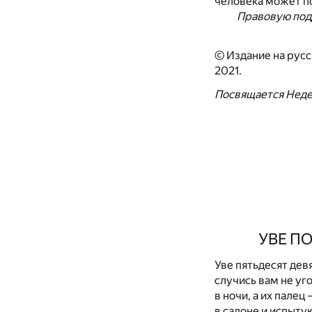
человека может по
Правовую под
© Издание на русс
2021.
Посвящается Неде.
УВЕ П
Уве пятьдесят дев
случись вам не уг
в ночи, а их палец
в салоне и испыту