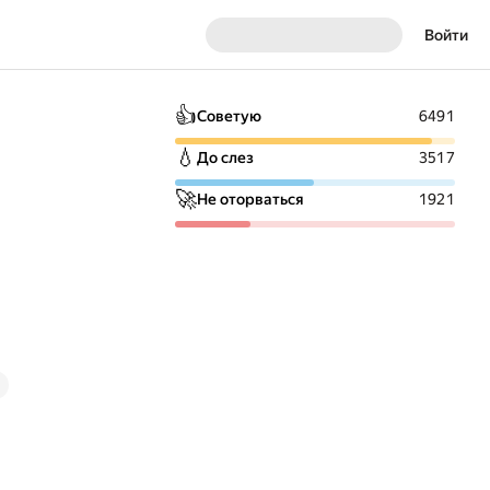
Войти
👍
Советую
6491
💧
До слез
3517
🚀
Не оторваться
1921