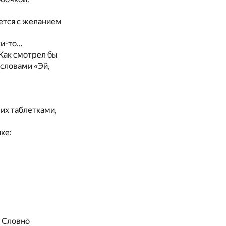
ется с желанием
ти-то…
 Как смотрел бы
 словами «Эй,
 их таблетками,
ке:
. Словно