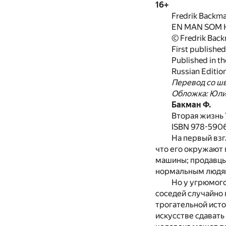
16+
Fredrik Backm
EN MAN SOM 
© Fredrik Bac
First publishe
Published in t
Russian Editio
Перевод со ш
Обложка: Юли
Бакман Ф.
Вторая жизнь У
ISBN 978-590
На первый взг
что его окружают
машины; продавцы
нормальным людям
Но у угрюмого
соседей случайно 
трогательной ист
искусстве сдавать