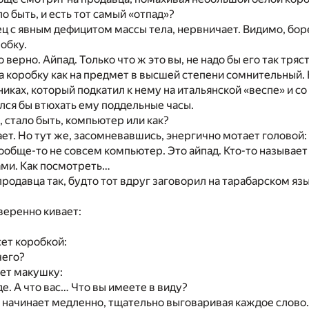
ло быть, и есть тот самый «отпад»?
ц с явным дефицитом массы тела, нервничает. Видимо, бор
робку.
верно. Айпад. Только что ж это вы, не надо бы его так тряс
а коробку как на предмет в высшей степени сомнительный.
никах, который подкатил к нему на итальянской «веспе» и со
лся бы втюхать ему поддельные часы.
о, стало быть, компьютер или как?
ет. Но тут же, засомневавшись, энергично мотает головой:
ообще-то не совсем компьютер. Это айпад. Кто-то называет
ами. Как посмотреть…
 продавца так, будто тот вдруг заговорил на тарабарском язы
веренно кивает:
сет коробкой:
чего?
ет макушку:
е. А что вас… Что вы имеете в виду?
, начинает медленно, тщательно выговаривая каждое слово