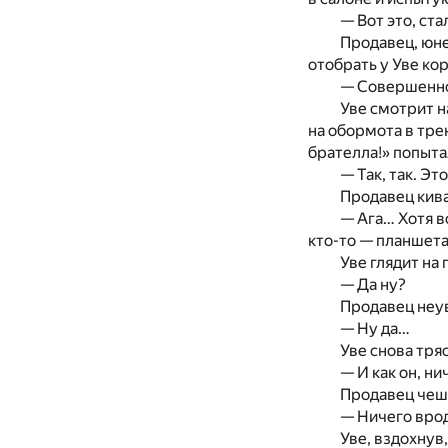
— Вот это, ста
Продавец, юне
отобрать у Уве ко
— Совершенно 
Уве смотрит н
на обормота в тре
брателла!» попыта
— Так, так. Эт
Продавец кива
— Ага… Хотя в
кто-то — планшет
Уве глядит на
— Да ну?
Продавец неу
— Ну да…
Уве снова тря
— И как он, ни
Продавец чеш
— Ничего врод
Уве, вздохнув