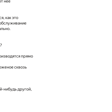
от нее
я, как это
 обслуживание
ально.
к?
роизводятся прямо
роженое сквозь
ой-нибудь другой,