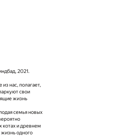
индбад, 2021.
 из нас, полагает,
паркуют свои
тящие жизнь
лодая семья новых
вероятно
 котах и древнем
о жизнь одного