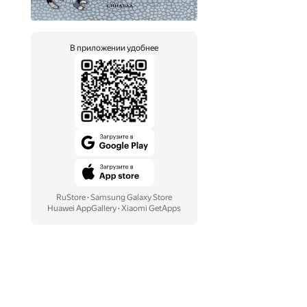
В приложении удобнее
RuStore
·
Samsung Galaxy Store
Huawei AppGallery
·
Xiaomi GetApps