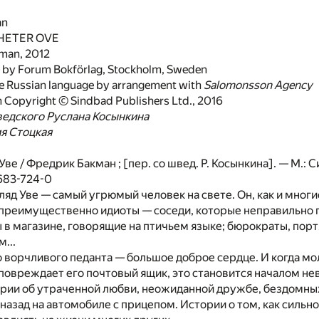
an
HETER OVE
kman, 2012
d by Forum Bokförlag, Stockholm, Sweden
he Russian language by arrangement with
Salomonsson Agency
n Copyright © Sindbad Publishers Ltd., 2016
ведского Руслана Косынкина
я Стоцкая
ве / Фредрик Бакман ; [пер. со швед. Р. Косынкина]. — М.: С
683-724-0
ляд Уве — самый угрюмый человек на свете. Он, как и многие
 преимущественно идиоты — соседи, которые неправильно 
 в магазине, говорящие на птичьем языке; бюрократы, пор
...
 ворчливого педанта — большое доброе сердце. И когда мо
повреждает его почтовый ящик, это становится началом не
ории об утраченной любви, неожиданной дружбе, бездомных
 назад на автомобиле с прицепом. Истории о том, как сильн