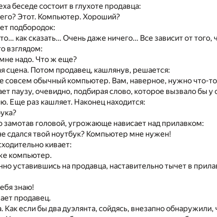
ха беседе состоит в глухоте продавца:
чего? Этот. Компьютер. Хороший?
ет подбородок:
то… как сказать… Очень даже ничего… Все зависит от того, ч
го взглядом:
мне надо. Что ж еще?
я сцена. Потом продавец, кашлянув, решается:
не совсем обычный компьютер. Вам, наверное, нужно что-т
ет паузу, очевидно, подбирая слово, которое вызвало бы у
. Еще раз кашляет. Наконец находится:
бука?
о замотав головой, угрожающе нависает над прилавком:
не сдался твой ноутбук? Компьютер мне нужен!
ходительно кивает:
же компьютер.
нно уставившись на продавца, наставительно тычет в прила
тебя знаю!
вает продавец.
. Как если бы два дуэлянта, сойдясь, внезапно обнаружили, 