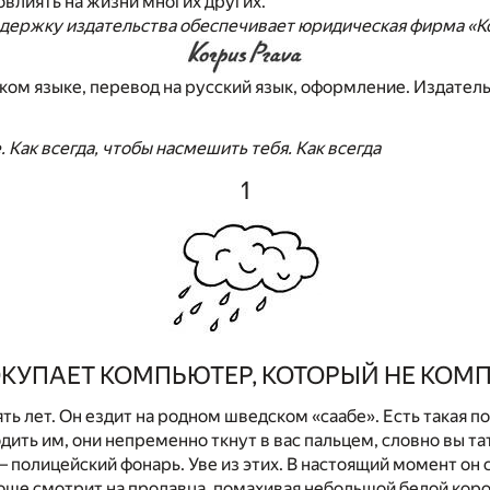
влиять на жизни многих других.
держку издательства обеспечивает юридическая фирма «К
ком языке, перевод на русский язык, оформление. Издател
 Как всегда, чтобы насмешить тебя. Как всегда
1
ОКУПАЕТ КОМПЬЮТЕР, КОТОРЫЙ НЕ КОМ
ять лет. Он ездит на родном шведском «саабе». Есть такая п
одить им, они непременно ткнут в вас пальцем, словно вы т
 — полицейский фонарь. Уве из этих. В настоящий момент он 
юще смотрит на продавца, помахивая небольшой белой кор