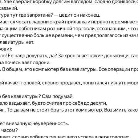
в. Уве сверлит коробку долгим взглядом, словно добиваясь 
казаний.
тура тут где запрятана? — цедит он наконец.
ется чесать ладони о край прилавка и нервно переминаетс
нающим работникам розничной торговли, осознавшим, что
т существенно больше времени, чем предполагалось изнач
клавиатуры нет.
рови):
ло! Ее надо докупать, да? За хрен знает какие деньжищи, та
а почесывает ладони:
 В общем, это компьютер без клавиатуры. Все операции п
ой качает головой, словно продавец попытался лизнуть мо
он без клавиатуры? Сам подумай!
ло вздыхает, будто считая про себя до десяти.
нял. Тогда вам не стоит брать этот компьютер. Возьмите как
ет внезапную неуверенность.
, часом?
ает, словно добился решающего успеха в переговорах: