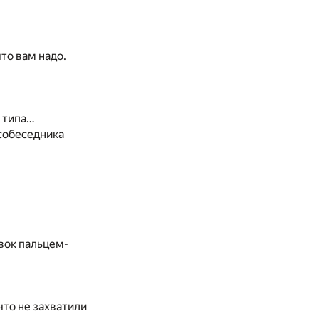
то вам надо.
о типа…
 собеседника
вок пальцем-
что не захватили