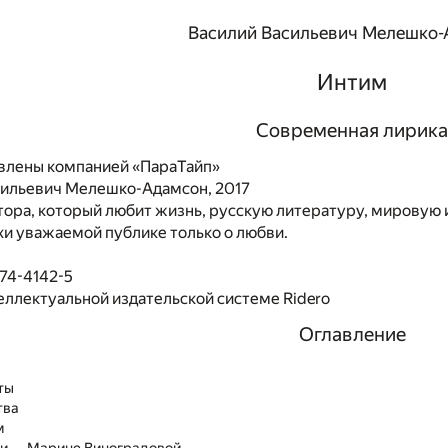
Василий Васильевич Мелешко
Интим
Современная лирика
влены компанией «ПараТайп»
сильевич Мелешко-Адамсон, 2017
тора, который любит жизнь, русскую литературу, мировую
и уважаемой публике только о любви.
74-4142-5
еллектуальной издательской системе Ridero
Оглавление
ты
тва
м