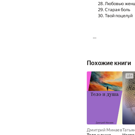
Любовью жен
Старая боль
Твой поцелуй
...
Похожие книги
Дмитрий Минаев
Татья
Тело и душа
Насто