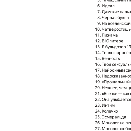
Танец симпат
Идеал
Дамские пальч
Черная буква
На вселенской
Четверостишь
Пижама
В Юпитере
Я бульдозер 19
Тепло воронён
Вечность
Твоя сексуаль
Нейронным св
Недосказанно
«Прощальный 
Нежнее, чем ц
«Всё же — как
Она улыбается
Интим
Колечко
Эсмеральда
Монолог не л
Монолог любв