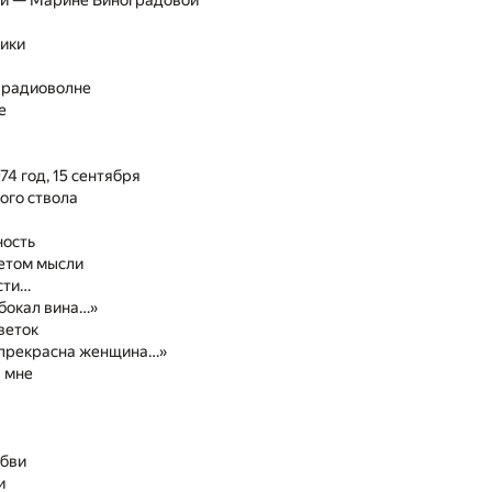
ии — Марине Виноградовой
ики
 радиоволне
е
74 год, 15 сентября
ого ствола
ность
етом мысли
сти…
бокал вина…»
веток
 прекрасна женщина…»
 мне
юбви
и