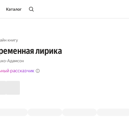
Каталог
айн книгу
ременная лирика
шко-Адамсон
ьный рассказчик