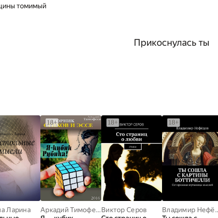
щины томимый
Прикоснулась ты
на Ларина
Аркадий Тимофеев
Виктор Серов
Владимир Н
льные
Я — кубик
Сто страниц о
Ты сошла с