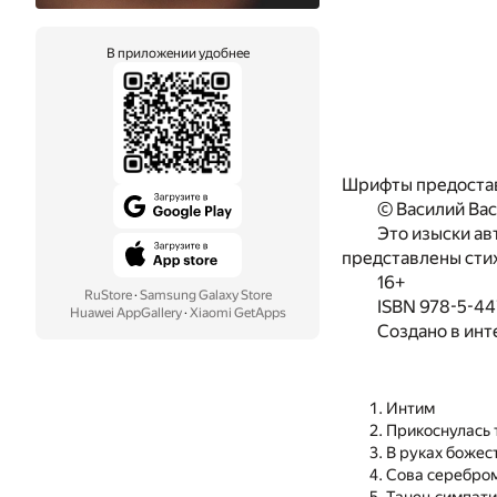
В приложении удобнее
Шрифты предоста
© Василий Ва
Это изыски ав
представлены стих
16+
RuStore
·
Samsung Galaxy Store
ISBN 978-5-44
Huawei AppGallery
·
Xiaomi GetApps
Создано в инт
Интим
Прикоснулась 
В руках божес
Сова серебро