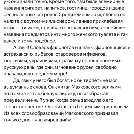
уж они знали точно. Кроме того, там были всемирные
названия сигарет, напитков, гостиниц, городов и даже
бесчисленных островов Средиземноморья, словно он
на яхте с другом-миллионером, лениво прихлебывая
джин с тоником, пришвартовывался к ним, точнейшие
названия предметов интимного женского туалета и так
далее и тому подобное.
А язык! Словарь филологов и шпаны, фарцовщиков и
астраханских рыбаков, староверов и физиков,
тюркизмы, украинизмы, с размаху вброшенные им в
русскую речь, где они, мгновенно русея, свободно
плавали, как в родном море!
Да, язык у него был богат, но он терпеть не мог
выдуманные слова. Он считал Маяковского великим
поэтом за его любовную лирику, но изображал
преувеличенный ужас, когда речь заходила о его
словотворчестве. Он считал это безумным кривляньем.
Из всех словообразований Маяковского признавал
только одно – «выжиревший»: