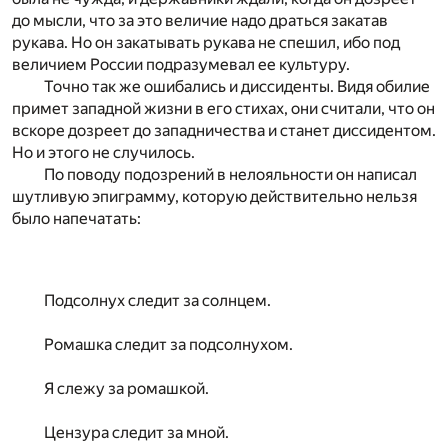
до мысли, что за это величие надо драться закатав
рукава. Но он закатывать рукава не спешил, ибо под
величием России подразумевал ее культуру.
Точно так же ошибались и диссиденты. Видя обилие
примет западной жизни в его стихах, они считали, что он
вскоре дозреет до западничества и станет диссидентом.
Но и этого не случилось.
По поводу подозрений в нелояльности он написал
шутливую эпиграмму, которую действительно нельзя
было напечатать:
Подсолнух следит за солнцем.
Ромашка следит за подсолнухом.
Я слежу за ромашкой.
Цензура следит за мной.