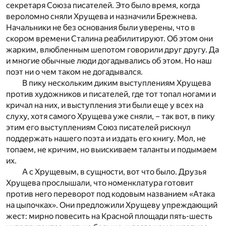
секретаря Союза писателей. Это было время, когда
вероломно сняли Хрущева и назначили Брежнева.
Начальники не без основания были уверены, что в
скором времени Сталина реабилитируют. Об этом они
жарким, влюбленным шепотом говорили друг другу. Да
и многие обычные люди догадывались об этом. Но наш
поэт ни о чем таком не догадывался.
В пику нескольким диким выступлениям Хрущева
против художников и писателей, где тот топал ногами и
кричал на них, и выступления эти были еще у всех на
слуху, хотя самого Хрущева уже сняли, – так вот, в пику
этим его выступлениям Союз писателей рискнул
поддержать нашего поэта и издать его книгу. Мол, не
топаем, не кричим, но выискиваем таланты и подымаем
их.
А с Хрущевым, в сущности, вот что было. Друзья
Хрущева прослышали, что номенклатура готовит
против него переворот под кодовым названием «Атака
на цыпочках». Они предложили Хрущеву упреждающий
жест: мирно повесить на Красной площади пять-шесть