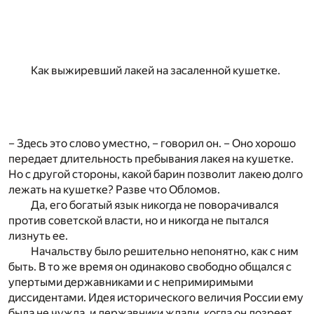
Как выжиревший лакей на засаленной кушетке.
– Здесь это слово уместно, – говорил он. – Оно хорошо
передает длительность пребывания лакея на кушетке.
Но с другой стороны, какой барин позволит лакею долго
лежать на кушетке? Разве что Обломов.
Да, его богатый язык никогда не поворачивался
против советской власти, но и никогда не пытался
лизнуть ее.
Начальству было решительно непонятно, как с ним
быть. В то же время он одинаково свободно общался с
упертыми державниками и с непримиримыми
диссидентами. Идея исторического величия России ему
была не чужда, и державники ждали, когда он дозреет