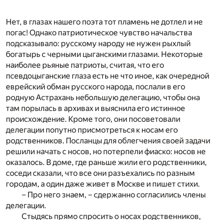
Нет, в глазах нашего поэта тот пламень не дотлел и не
погас! Однако патриотическое чувство начальства
подсказывало: русскому народу не нужен рыхлый
богатырь с черными цыганскими глазами. Некоторые
наиболее рьяные патриоты, считая, что его
псевдоцыганские глаза есть не что иное, как очередной
еврейский обман русского народа, послали в его
родную Астрахань небольшую делегацию, чтобы она
там порылась в архивах и выяснила его истинное
происхождение. Кроме того, они посоветовали
делегации попутно присмотреться к носам его
родственников. Посланцы для облегчения своей задачи
решили начать с носов, но потерпели фиаско: носов не
оказалось. В доме, где раньше жили его родственники,
соседи сказали, что все они разъехались по разным
городам, а один даже живет в Москве и пишет стихи.
– Про него знаем, – сдержанно согласились члены
делегации.
Стыдясь прямо спросить о носах родственников,