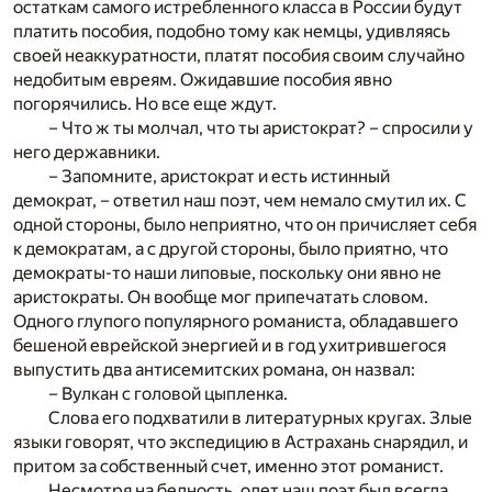
остаткам самого истребленного класса в России будут
платить пособия, подобно тому как немцы, удивляясь
своей неаккуратности, платят пособия своим случайно
недобитым евреям. Ожидавшие пособия явно
погорячились. Но все еще ждут.
– Что ж ты молчал, что ты аристократ? – спросили у
него державники.
– Запомните, аристократ и есть истинный
демократ, – ответил наш поэт, чем немало смутил их. С
одной стороны, было неприятно, что он причисляет себя
к демократам, а с другой стороны, было приятно, что
демократы-то наши липовые, поскольку они явно не
аристократы. Он вообще мог припечатать словом.
Одного глупого популярного романиста, обладавшего
бешеной еврейской энергией и в год ухитрившегося
выпустить два антисемитских романа, он назвал:
– Вулкан с головой цыпленка.
Слова его подхватили в литературных кругах. Злые
языки говорят, что экспедицию в Астрахань снарядил, и
притом за собственный счет, именно этот романист.
Несмотря на бедность, одет наш поэт был всегда