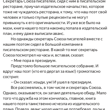
Секретарь Союза писателей, сидя с ним в писательском
ресторане, приучал издательское начальство, которое
тоже не чуждалось ресторана, к тому, что наш поэт свой
человек и только глупые рецензенты не могут
привыкнуть к его оригинальности. И уже все было на
мази, книга нашего поэта наконец попала в издательский
план, и ему даже выписали аванс.
Но однажды секретарь Союза писателей вместе с
нашим поэтом сидел в большой компании в
писательском ресторане. В какой-то миг секретарь
Союза посмотрел на часы и, вставая, сказал:
– Мне пора в президиум.
Предстояло большое писательское собрание. И
вдруг наш поэт (кто его дергал за язык!) громогласно
сострил:
– Он сказал: изыди, ум! И ушел в президиум.
Все рассмеялись, в том числе и секретарь Союза.
Однако, оказывается, он затаил деятельную обиду. Мало
того что дружба на этом кончилась, главное, книга
нашего поэта таинственно исчезла из издательского
плана. Правда, аванс назад никто не потребовал, да он и