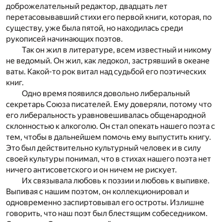
доброжелательный редактор, двадцать лет
перетасовывавший стихи его первой книги, которая, по
существу, уже была пятой, но находилась среди
рукописей начинающих поэтов.
Так он жил в литературе, всем известный и никому
не ведомый. Он жил, как ледокол, застрявший в океане
ваты. Какой-то рок витал над судьбой его поэтических
книг.
Одно время появился довольно либеральный
секретарь Союза писателей. Ему доверяли, потому что
его либеральность уравновешивалась общенародной
склонностью к алкоголю. Он стал опекать нашего поэта с
тем, чтобы в дальнейшем помочь ему выпустить книгу.
Это был действительно культурный человек и в силу
своей культуры понимал, что в стихах нашего поэта нет
ничего антисоветского и он ничем не рискует.
Их связывала любовь к поэзии и любовь к выпивке.
Выпивая с нашим поэтом, он коллекционировал и
одновременно заспиртовывал его остроты. Излишне
говорить, что наш поэт был блестящим собеседником.