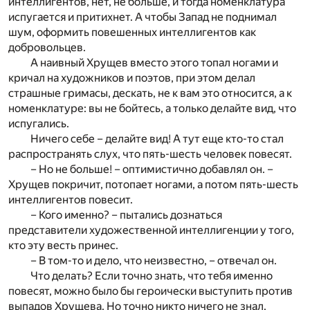
интеллигентов, нет, не больше, и тогда номенклатура
испугается и притихнет. А чтобы Запад не поднимал
шум, оформить повешенных интеллигентов как
добровольцев.
А наивный Хрущев вместо этого топал ногами и
кричал на художников и поэтов, при этом делал
страшные гримасы, дескать, не к вам это относится, а к
номенклатуре: вы не бойтесь, а только делайте вид, что
испугались.
Ничего себе – делайте вид! А тут еще кто-то стал
распространять слух, что пять-шесть человек повесят.
– Но не больше! – оптимистично добавлял он. –
Хрущев покричит, потопает ногами, а потом пять-шесть
интеллигентов повесит.
– Кого именно? – пытались дознаться
представители художественной интеллигенции у того,
кто эту весть принес.
– В том-то и дело, что неизвестно, – отвечал он.
Что делать? Если точно знать, что тебя именно
повесят, можно было бы героически выступить против
выпадов Хрущева. Но точно никто ничего не знал.