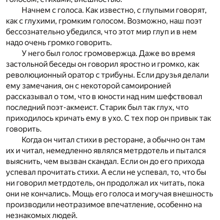
Начнем с голоса. Как известно, с глупыми говорят,
как с глухими, громким голосом. Возможно, наш поэт
бессознательно убедился, что этот мир глуп и в нем
надо очень громко говорить.
У него был голос громовержца. Даже во время
застольной беседы он говорил яростно и громко, как
революционный оратор с трибуны. Если друзья делали
ему замечания, он с некоторой самоиронией
рассказывал о том, что в юности над ним шефствовал
последний поэт-акмеист. Старик был так глух, что
приходилось кричать ему в ухо. С тех пор он привык так
говорить.
Когда он читал стихи в ресторане, а обычно он там
их и читал, немедленно являлся метрдотель и пытался
выяснить, чем вызван скандал. Если он до его прихода
успевал прочитать стихи. А если не успевал, то, что бы
ни говорил метрдотель, он продолжал их читать, пока
они не кончались. Мощь его голоса и могучая внешность
производили неотразимое впечатление, особенно на
незнакомых людей.