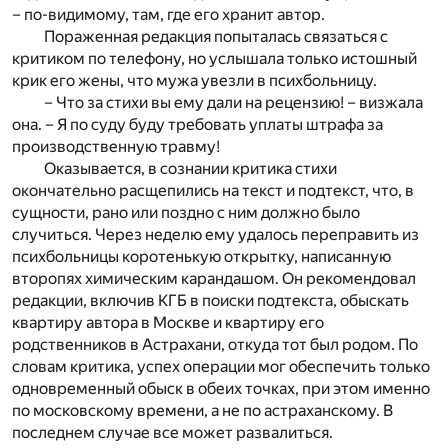
– по-видимому, там, где его хранит автор.
Пораженная редакция попыталась связаться с
критиком по телефону, но услышала только истошный
крик его жены, что мужа увезли в психбольницу.
– Что за стихи вы ему дали на рецензию! – визжала
она. – Я по суду буду требовать уплаты штрафа за
производственную травму!
Оказывается, в сознании критика стихи
окончательно расщепились на текст и подтекст, что, в
сущности, рано или поздно с ним должно было
случиться. Через неделю ему удалось переправить из
психбольницы коротенькую открытку, написанную
второпях химическим карандашом. Он рекомендовал
редакции, включив КГБ в поиски подтекста, обыскать
квартиру автора в Москве и квартиру его
родственников в Астрахани, откуда тот был родом. По
словам критика, успех операции мог обеспечить только
одновременный обыск в обеих точках, при этом именно
по московскому времени, а не по астраханскому. В
последнем случае все может развалиться.