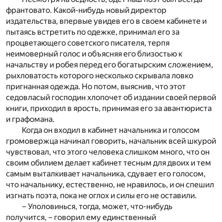
франтовато. Какой-нибудь новый директор
издательства, впервые увидев его в своем кабинете и
пытаясь встретить по одежке, принимал его за
процветающего советского писателя, терпя
неимоверный голос и объясняя его близостью к
начальству и робея перед его богатырским сложением,
рыхловатость которого несколько скрывала ловко
пригнанная одежда. Но потом, выяснив, что этот
седовласый господин хлопочет об издании своей первой
книги, приходил в ярость, принимая его за авантюриста
и графомана.
Когда он входил в кабинет начальника и голосом
громовержца начинал говорить, начальник всей шкурой
чувствовал, что этого человека слишком много, что он
своим обилием делает кабинет тесным для двоих и тем
самым выталкивает начальника, сдувает его голосом,
что начальнику, естественно, не нравилось, и он спешил
изгнать поэта, пока не оглох и силы его не оставили.
– Уполовинься, тогда, может, что-нибудь
получится, – говорил ему единственный