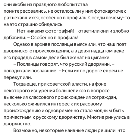
они якобы из праздного любопытства
поинтересовались, не осталось ли у них фотокарточек
разъехавшихся, особенно в профиль. Соседи почему-то
на это страшно обиделись.
– Нет никаких фотографий! – ответили они и злобно
добавили: – Особенно в профиль!
Однако в архиве посланцы выяснили, что наш поэт
дворянского происхождения, а в девятнадцатом веке
его прадед в самом деле был женат на цыганке.
– Посланцы говорят, что русский дворянин, –
повздыхали пославшие. – Если их по дороге евреи не
перекупили.
Тогда еще, при советской власти, на фоне
некоторого изнурения большевиков в вопросе
выяснения классового происхождения сограждан,
несколько оживился интерес к их расовому
происхождению и одновременно стало модным быть
причастным к русскому дворянству. Многие ринулись в
дворянство.
Возможно, некоторые наивные люди решили, что