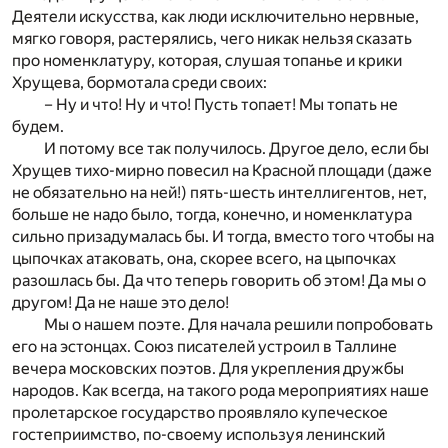
Деятели искусства, как люди исключительно нервные,
мягко говоря, растерялись, чего никак нельзя сказать
про номенклатуру, которая, слушая топанье и крики
Хрущева, бормотала среди своих:
– Ну и что! Ну и что! Пусть топает! Мы топать не
будем.
И потому все так получилось. Другое дело, если бы
Хрущев тихо-мирно повесил на Красной площади (даже
не обязательно на ней!) пять-шесть интеллигентов, нет,
больше не надо было, тогда, конечно, и номенклатура
сильно призадумалась бы. И тогда, вместо того чтобы на
цыпочках атаковать, она, скорее всего, на цыпочках
разошлась бы. Да что теперь говорить об этом! Да мы о
другом! Да не наше это дело!
Мы о нашем поэте. Для начала решили попробовать
его на эстонцах. Союз писателей устроил в Таллине
вечера московских поэтов. Для укрепления дружбы
народов. Как всегда, на такого рода мероприятиях наше
пролетарское государство проявляло купеческое
гостеприимство, по-своему используя ленинский