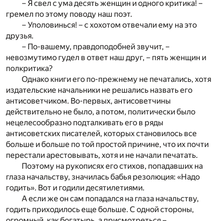
– Я свел с ума десять женщин и одного критика! –
гремел по этому поводу наш поэт.
– Уполовинься! – с хохотом отвечали ему на это
друзья.
– По-вашему, правдоподобней звучит, –
невозмутимо гудел в ответ наш друг, – пять женщин и
полкритика?
Однако книги его по-прежнему не печатались, хотя
издательские начальники не решались назвать его
антисоветчиком. Во-первых, антисоветчины
действительно не было, а потом, политически было
нецелесообразно подталкивать его в ряды
антисоветских писателей, которых становилось все
больше и больше по той простой причине, что их почти
перестали арестовывать, хотя и не начали печатать.
Поэтому на рукописях его стихов, попадавших на
глаза начальству, значилась бабья резолюция: «Надо
годить». Вот и годили десятилетиями.
А если же он сам попадался на глаза начальству,
годить приходилось еще больше. С одной стороны,
огромный, как богатырь, а присмотреться –