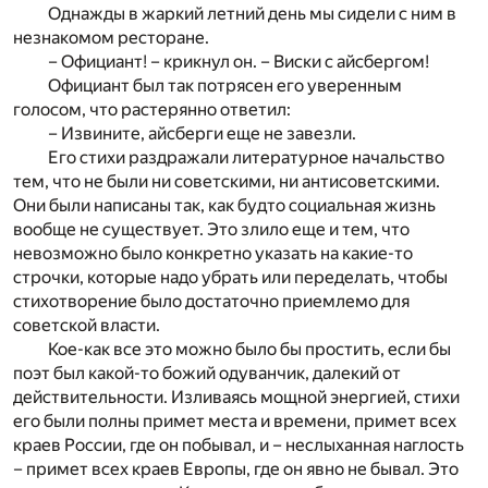
Однажды в жаркий летний день мы сидели с ним в
незнакомом ресторане.
– Официант! – крикнул он. – Виски с айсбергом!
Официант был так потрясен его уверенным
голосом, что растерянно ответил:
– Извините, айсберги еще не завезли.
Его стихи раздражали литературное начальство
тем, что не были ни советскими, ни антисоветскими.
Они были написаны так, как будто социальная жизнь
вообще не существует. Это злило еще и тем, что
невозможно было конкретно указать на какие-то
строчки, которые надо убрать или переделать, чтобы
стихотворение было достаточно приемлемо для
советской власти.
Кое-как все это можно было бы простить, если бы
поэт был какой-то божий одуванчик, далекий от
действительности. Изливаясь мощной энергией, стихи
его были полны примет места и времени, примет всех
краев России, где он побывал, и – неслыханная наглость
– примет всех краев Европы, где он явно не бывал. Это