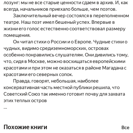
лозунг: мы не все старые ценности сдаем в архив. И, как
всегда, начальников приехало больше, чем поэтов.
Заключительный вечер состоялся в переполненном
театре. Наш поэт имел бешеный успех. Впервые в
жизни его голос естественно соответствовал размеру
помещения.
Он читал стихи о России и о Европе. Чудные стихи о
чудных, видимо средиземноморских, островах
особенно понравились слушателям. Они дивились тому,
что, сидя в Москве, можно восхищаться европейскими
красотами и при этом не оказаться в районе Магадана с
красотами его северных сопок.
Правда, говорят, небольшая, наиболее
консервативная часть местной публики решила, что
Советский Союз так именно готовит почву для захвата
этих теплых остров
...
Похожие книги
Все