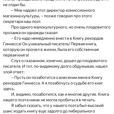
не отдал бы.
– Мне надоел этот директор комиссионного
магазина культуры, – позже говорил про этого
секретаря наш поэт.
Про одного малокультурного, но очень плодовитого
прозаика он однажды сказал:
– Его надо немедленно внести в Книгу рекордов
Гиннесса! Он уникальный писатель! Первая книга,
которую он прочел в жизни, была его собственная
первая книга!
Слух о сказанном, конечно, дошел до плодовитого
писателя. И тот, по-видимому долго обдумывая, нашел
злой ответ:
– Пусть он позаботится о внесении меня в Книгу
рекордов Гиннесса. А я позабочусь о судьбе его книг
здесь.
И, видимо, позаботился, как и многие другие. Книга
нашего поэта никак не могла пробиться в печать.
Я забыл сказать, что у нашего поэта был высокий
шанс издать книгу еще задолго до либерального