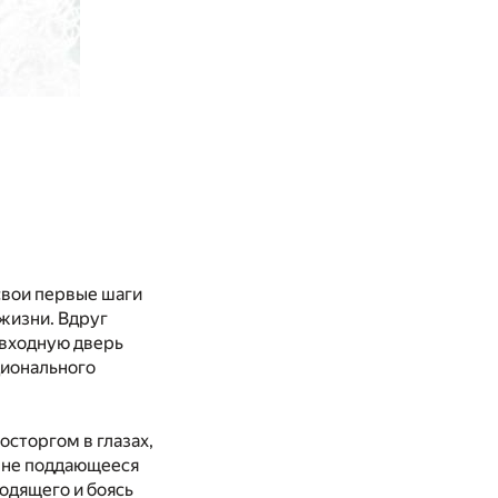
свои первые шаги
 жизни. Вдруг
 входную дверь
ционального
осторгом в глазах,
и не поддающееся
одящего и боясь