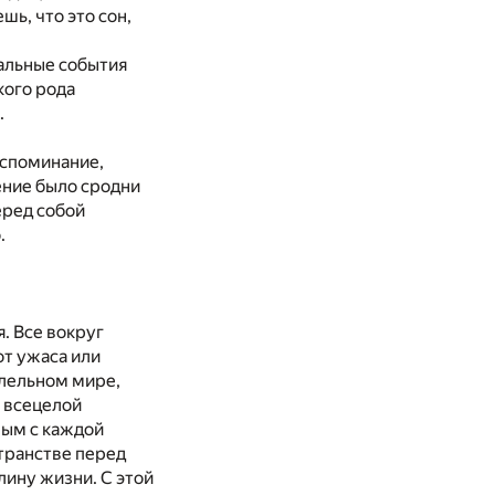
шь, что это сон,
нальные события
кого рода
.
оспоминание,
щение было сродни
еред собой
.
. Все вокруг
от ужаса или
ллельном мире,
 всецелой
лым с каждой
странстве перед
лину жизни. С этой