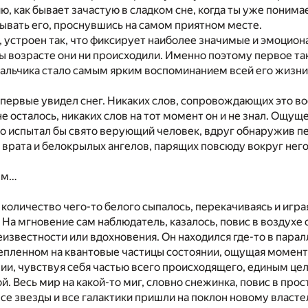
, как бывает зачастую в сладком сне, когда ты уже понимае
ывать его, проснувшись на самом приятном месте.
, устроен так, что фиксирует наиболее значимые и эмоцио
бы возрасте они ни происходили. Именно поэтому первое та
альчика стало самым ярким воспоминанием всей его жизни
впервые увидел снег. Никаких слов, сопровождающих это в
не осталось, никаких слов на тот момент он и не знал. Ощу
то испытал бы свято верующий человек, вдруг обнаружив п
врата и белокрылых ангелов, парящих повсюду вокруг него
ым…
количество чего-то белого сыпалось, перекачиваясь и играя
. На мгновение сам наблюдатель, казалось, повис в воздухе 
еизвестности или вдохновения. Он находился где-то в пара
епленном на квантовые частицы состоянии, ощущая момент
и, чувствуя себя частью всего происходящего, единым це
. Весь мир на какой-то миг, словно снежинка, повис в про
все звезды и все галактики пришли на поклон новому власте