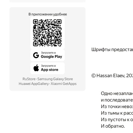
В приложении удобнее
Шрифты предоста
© Hassan Elaev, 2
RuStore
·
Samsung Galaxy Store
Huawei AppGallery
·
Xiaomi GetApps
Одно незапла
и последовате
Из точки нево
Из тьмы к рас
Из пустоты к 
И обратно.