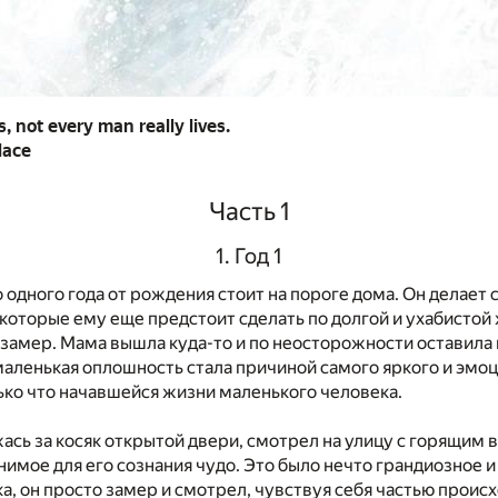
, not every man really lives.
lace
Часть 1
1. Год 1
одного года от рождения стоит на пороге дома. Он делает 
 которые ему еще предстоит сделать по долгой и ухабистой
н замер. Мама вышла куда-то и по неосторожности оставила
маленькая оплошность стала причиной самого яркого и эмо
ько что начавшейся жизни маленького человека.
ась за косяк открытой двери, смотрел на улицу с горящим в
имое для его сознания чудо. Это было нечто грандиозное 
, он просто замер и смотрел, чувствуя себя частью происх