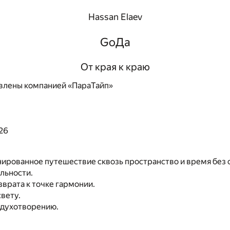
Hassan Elaev
GоДа
От края к краю
влены компанией «ПараТайп»
026
нированное путешествие сквозь пространство и время без
льности.
зврата к точке гармонии.
свету.
одухотворению.