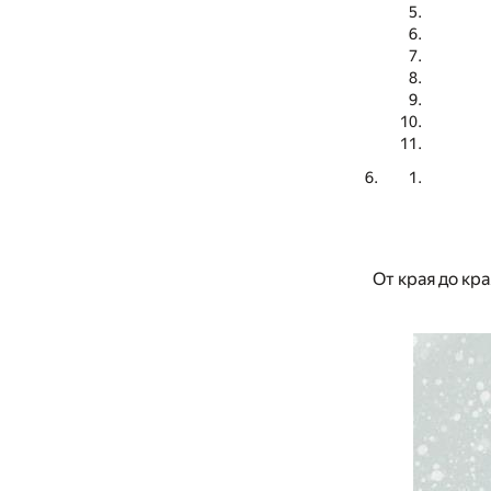
От края до кр
⠀