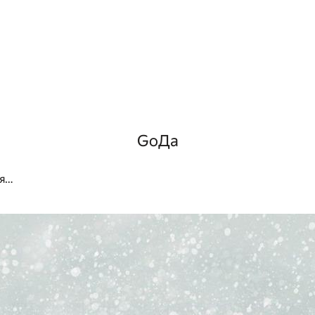
GоДа
ая…