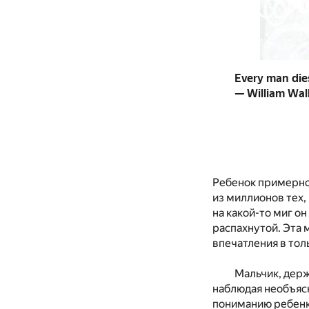
Every man dies
— William Wal
Ребенок примерно 
из миллионов тех,
на какой-то миг о
распахнутой. Эта 
впечатления в тол
Мальчик, держ
наблюдая необъясн
пониманию ребенка