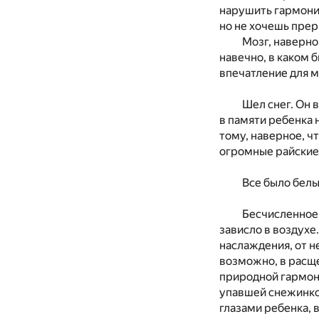
нарушить гармонию
но не хочешь прер
Мозг, наверно
навечно, в каком 
впечатление для м
Шел снег. Он 
в памяти ребенка 
тому, наверное, ч
огромные райские 
Все было бел
Бесчисленное 
зависло в воздухе
наслаждения, от н
возможно, в расщ
природной гармони
упавшей снежинкой
глазами ребенка, 