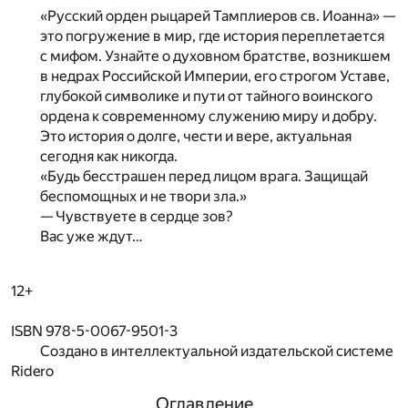
«Русский орден рыцарей Тамплиеров св. Иоанна» —
это погружение в мир, где история переплетается
с мифом. Узнайте о духовном братстве, возникшем
в недрах Российской Империи, его строгом Уставе,
глубокой символике и пути от тайного воинского
ордена к современному служению миру и добру.
Это история о долге, чести и вере, актуальная
сегодня как никогда.
«Будь бесстрашен перед лицом врага. Защищай
беспомощных и не твори зла.»
— Чувствуете в сердце зов?
Вас уже ждут…
12+
ISBN 978-5-0067-9501-3
Создано в интеллектуальной издательской системе
Ridero
Оглавление