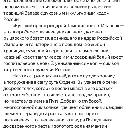
Это исследование феномена, который многие считали
невозможным — слияния двух великих рыцарских
традиций Запада с духовным и культурным кодом
России.
«Русский орден рыцарей Тамплиеров св. Иоанна» —
это подробное описание уникального духовно-
рыцарского братства, возникшего в недрах Российской
Империи. Это история не о прошлом, а о живой
традиции, сумевшей переплавить пламенеющий
красный крест тамплиеров и милосердный белый крест
госпитальеров в новый, уникальный символ — символ
жертвенного служения России.
На этих страницах вы найдете не сухую хронику,
а погружение в саму суть Ордена. Вы узнаете о семи
добродетелях, которые воспитывают в его братьях;
о строгом Уставе, что является не сводом правил,
но «наставлением на Пути Добра»; о глубокой,
многослойной символике, где цвет облачения и каждый
элемент геральдики рассказывают историю
посвящения — от несвязанного шнура Послушника
до сдвоенного креста и золотого орла на мантии