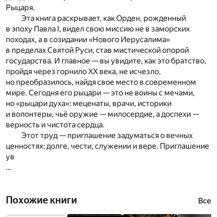
Рыцаря.
Эта книга раскрывает, как Орден, рожденный
в эпоху Павла I, видел свою миссию не в заморских
походах, а в созидании «Нового Иерусалима»
в пределах Святой Руси, став мистической опорой
государства. И главное — вы увидите, как это братство,
пройдя через горнило XX века, не исчезло,
но преобразилось, найдя свое место в современном
мире. Сегодня его рыцари — это не воины с мечами,
но «рыцари духа»: меценаты, врачи, историки
и волонтеры, чьё оружие — милосердие, а доспехи —
верность и чистота сердца.
Этот труд — приглашение задуматься о вечных
ценностях: долге, чести, служении и вере. Приглашение
ув
...
Похожие книги
Все