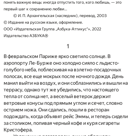
понять важную вещь: иногда отпустить того, кого любишь, — это
первый шаг к сохранению любви...
© И. П. Архангельская (наследник), перевод, 2003
© Издание на русском языке, оформление.
ООО «Издательская Группа „Азбука-Аттикус“», 2022
Издательство АЗБУКА®
1
В февральском Париже ярко светило солнце. В
аэропорту Ле-Бурже оно холодно сияло с льдисто-
голубого неба, поблескивая на взлетно-посадочных
полосах, все еще мокрых после ночного дождя. День
манил выйти на воздух, и они соблазнились и вышли на
террасу, однако тут же убедились, что настоящего
тепла от солнца нет, а веселый ветерок держит
ветровые конусы под прямым углом и сечет, словно
острием ножа. Они сдались, пошли в ресторан
подождать, когда объявят рейс Эммы, и теперь сидели
за столиком, попивая черный кофе и куря сигареты
Кристофера.