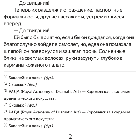
— До свидания!
Теперь их разделяли ограждение, паспортные
формальности, другие пассажиры, устремившиеся
вперед.
— До свидания!
Ей было бы приятно, если бы он дождался, когда она
благополучно войдет в самолет, но, едва она помахала
шляпой, он повернулся и зашагал прочь. Солнечные
блики на светлых волосах, руки засунуты глубоко в
карманы кожаного пальто.
[1]
Бакалейная лавка
(фр.).
[2]
Сколько?
(фр.).
[3]
РАДА (Royal Academy of Dramatic Art) — Королевская академия
драматического искусства.
[2]
Сколько?
(фр.).
[3]
РАДА (Royal Academy of Dramatic Art) — Королевская академия
драматического искусства.
[1]
Бакалейная лавка
(фр.).
2