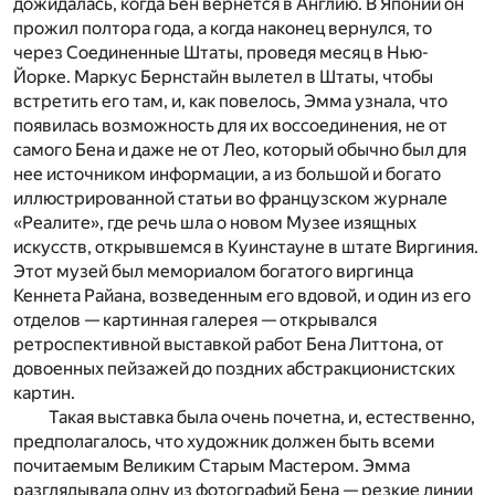
дожидалась, когда Бен вернется в Англию. В Японии он
прожил полтора года, а когда наконец вернулся, то
через Соединенные Штаты, проведя месяц в Нью-
Йорке. Маркус Бернстайн вылетел в Штаты, чтобы
встретить его там, и, как повелось, Эмма узнала, что
появилась возможность для их воссоединения, не от
самого Бена и даже не от Лео, который обычно был для
нее источником информации, а из большой и богато
иллюстрированной статьи во французском журнале
«Реалите», где речь шла о новом Музее изящных
искусств, открывшемся в Куинстауне в штате Виргиния.
Этот музей был мемориалом богатого виргинца
Кеннета Райана, возведенным его вдовой, и один из его
отделов — картинная галерея — открывался
ретроспективной выставкой работ Бена Литтона, от
довоенных пейзажей до поздних абстракционистских
картин.
Такая выставка была очень почетна, и, естественно,
предполагалось, что художник должен быть всеми
почитаемым Великим Старым Мастером. Эмма
разглядывала одну из фотографий Бена — резкие линии