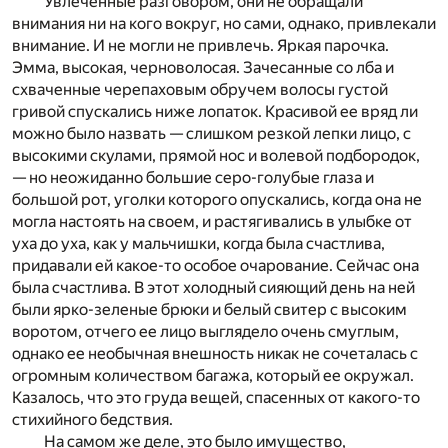
Увлеченные разговором, они не обращали
внимания ни на кого вокруг, но сами, однако, привлекали
внимание. И не могли не привлечь. Яркая парочка.
Эмма, высокая, черноволосая. Зачесанные со лба и
схваченные черепаховым обручем волосы густой
гривой спускались ниже лопаток. Красивой ее вряд ли
можно было назвать — слишком резкой лепки лицо, с
высокими скулами, прямой нос и волевой подбородок,
— но неожиданно большие серо-голубые глаза и
большой рот, уголки которого опускались, когда она не
могла настоять на своем, и растягивались в улыбке от
уха до уха, как у мальчишки, когда была счастлива,
придавали ей какое-то особое очарование. Сейчас она
была счастлива. В этот холодный сияющий день на ней
были ярко-зеленые брюки и белый свитер с высоким
воротом, отчего ее лицо выглядело очень смуглым,
однако ее необычная внешность никак не сочеталась с
огромным количеством багажа, который ее окружал.
Казалось, что это груда вещей, спасенных от какого-то
стихийного бедствия.
На самом же деле, это было имущество,