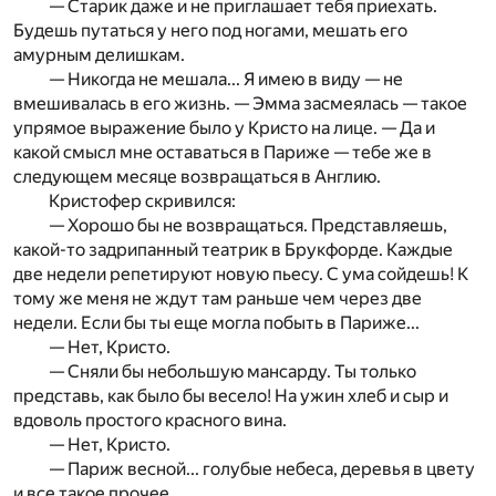
— Старик даже и не приглашает тебя приехать.
Будешь путаться у него под ногами, мешать его
амурным делишкам.
— Никогда не мешала... Я имею в виду — не
вмешивалась в его жизнь. — Эмма засмеялась — такое
упрямое выражение было у Кристо на лице. — Да и
какой смысл мне оставаться в Париже — тебе же в
следующем месяце возвращаться в Англию.
Кристофер скривился:
— Хорошо бы не возвращаться. Представляешь,
какой-то задрипанный театрик в Брукфорде. Каждые
две недели репетируют новую пьесу. С ума сойдешь! К
тому же меня не ждут там раньше чем через две
недели. Если бы ты еще могла побыть в Париже...
— Нет, Кристо.
— Сняли бы небольшую мансарду. Ты только
представь, как было бы весело! На ужин хлеб и сыр и
вдоволь простого красного вина.
— Нет, Кристо.
— Париж весной... голубые небеса, деревья в цвету
и все такое прочее.