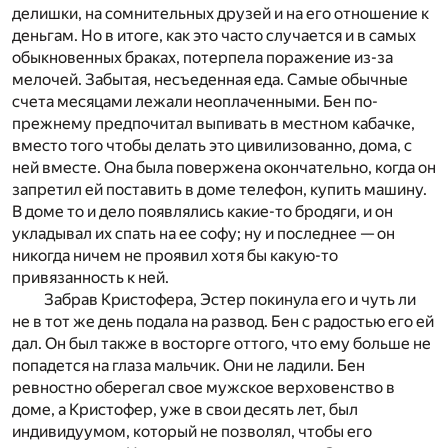
делишки, на сомнительных друзей и на его отношение к
деньгам. Но в итоге, как это часто случается и в самых
обыкновенных браках, потерпела поражение из-за
мелочей. Забытая, несъеденная еда. Самые обычные
счета месяцами лежали неоплаченными. Бен по-
прежнему предпочитал выпивать в местном кабачке,
вместо того чтобы делать это цивилизованно, дома, с
ней вместе. Она была повержена окончательно, когда он
запретил ей поставить в доме телефон, купить машину.
В доме то и дело появлялись какие-то бродяги, и он
укладывал их спать на ее софу; ну и последнее — он
никогда ничем не проявил хотя бы какую-то
привязанность к ней.
Забрав Кристофера, Эстер покинула его и чуть ли
не в тот же день подала на развод. Бен с радостью его ей
дал. Он был также в восторге оттого, что ему больше не
попадется на глаза мальчик. Они не ладили. Бен
ревностно оберегал свое мужское верховенство в
доме, а Кристофер, уже в свои десять лет, был
индивидуумом, который не позволял, чтобы его