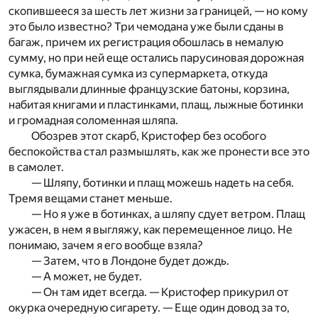
скопившееся за шесть лет жизни за границей, — но кому
это было известно? Три чемодана уже были сданы в
багаж, причем их регистрация обошлась в немалую
сумму, но при ней еще остались парусиновая дорожная
сумка, бумажная сумка из супермаркета, откуда
выглядывали длинные французские батоны, корзина,
набитая книгами и пластинками, плащ, лыжные ботинки
и громадная соломенная шляпа.
Обозрев этот скарб, Кристофер без особого
беспокойства стал размышлять, как же пронести все это
в самолет.
— Шляпу, ботинки и плащ можешь надеть на себя.
Тремя вещами станет меньше.
— Но я уже в ботинках, а шляпу сдует ветром. Плащ
ужасен, в нем я выгляжу, как перемещенное лицо. Не
понимаю, зачем я его вообще взяла?
— Затем, что в Лондоне будет дождь.
— А может, не будет.
— Он там идет всегда. — Кристофер прикурил от
окурка очередную сигарету. — Еще один довод за то,