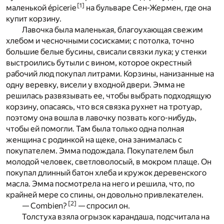
[
1
]
маленькой épicerie
на бульваре Сен-Жермен, где она
купит корзину.
Лавочка была маленькая, благоухающая свежим
хлебом и чесночными сосисками; с потолка, точно
большие белые бусины, свисали связки лука; у стенки
выстроились бутыли с вином, которое окрестный
рабочий люд покупал литрами. Корзины, нанизанные на
одну веревку, висели у входной двери. Эмма не
решилась развязывать ее, чтобы выбрать подходящую
корзину, опасаясь, что вся связка рухнет на тротуар,
поэтому она вошла в лавочку позвать кого-нибудь,
чтобы ей помогли. Там была только одна полная
женщина с родинкой на щеке, она занималась с
покупателем. Эмма подождала. Покупателем был
молодой человек, светловолосый, в мокром плаще. Он
покупал длинный батон хлеба и кружок деревенского
масла. Эмма посмотрела на него и решила, что, по
крайней мере со спины, он довольно привлекателен.
[
2
]
— Combien?
— спросил он.
Толстуха взяла огрызок карандаша, подсчитала на