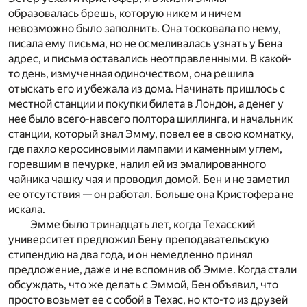
образовалась брешь, которую никем и ничем
невозможно было заполнить. Она тосковала по нему,
писала ему письма, но не осмеливалась узнать у Бена
адрес, и письма оставались неотправленными. В какой-
то день, измученная одиночеством, она решила
отыскать его и убежала из дома. Начинать пришлось с
местной станции и покупки билета в Лондон, а денег у
нее было всего-навсего полтора шиллинга, и начальник
станции, который знал Эмму, повел ее в свою комнатку,
где пахло керосиновыми лампами и каменным углем,
горевшим в печурке, налил ей из эмалированного
чайника чашку чая и проводил домой. Бен и не заметил
ее отсутствия — он работал. Больше она Кристофера не
искала.
Эмме было тринадцать лет, когда Техасский
университет предложил Бену преподавательскую
стипендию на два года, и он немедленно принял
предложение, даже и не вспомнив об Эмме. Когда стали
обсуждать, что же делать с Эммой, Бен объявил, что
просто возьмет ее с собой в Техас, но кто-то из друзей