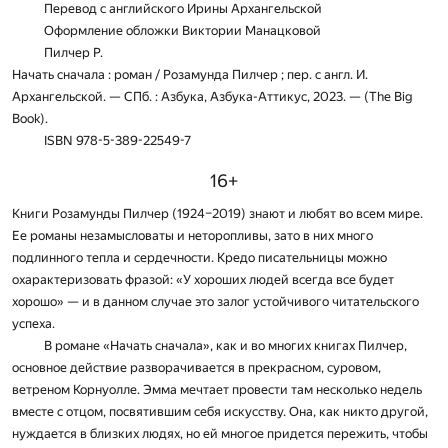
Перевод с английского Ирины Архангельской
Оформление обложки Виктории Манацковой
Пилчер Р.
Начать сначала : роман / Розамунда Пилчер ; пер. с англ. И.
Архангельской. — СПб. : Азбука, Азбука-Аттикус, 2023. — (The Big
Book).
ISBN 978-5-389-22549-7
16+
Книги Розамунды Пилчер (1924–2019) знают и любят во всем мире.
Ее романы незамысловаты и неторопливы, зато в них много
подлинного тепла и сердечности. Кредо писательницы можно
охарактеризовать фразой: «У хороших людей всегда все будет
хорошо» — и в данном случае это залог устойчивого читательского
успеха.
В романе «Начать сначала», как и во многих книгах Пилчер,
основное действие разворачивается в прекрасном, суровом,
ветреном Корнуолле. Эмма мечтает провести там несколько недель
вместе с отцом, посвятившим себя искусству. Она, как никто другой,
нуждается в близких людях, но ей многое придется пережить, чтобы