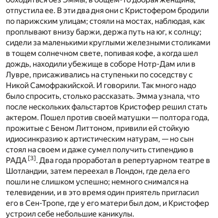
отпустила ее. В эти два дня они с Кристофером бродили
по парижским улицам; стояли на мостах, наблюдая, как
проплывают внизу баржи, держа путь на юг, к солнцу;
сидели за маленькими круглыми железными столиками
в тощем солнечном свете, попивая кофе, а когда шел
дождь, находили убежище в соборе Нотр-Дам или в
Лувре, присаживались на ступеньки по соседству с
Никой Самофракийской. И говорили. Так много надо
было спросить, столько рассказать. Эмма узнала, что
после нескольких фальстартов Кристофер решил стать
актером. Пошел против своей матушки — полтора года,
прожитые с Беном Литтоном, привили ей стойкую
идиосинкразию к артистическим натурам, — но сын
стоял на своем и даже сумел получить стипендию в
[
3
]
РАДА
. Два года проработал в репертуарном театре в
Шотландии, затем переехал в Лондон, где дела его
пошли не слишком успешно; немного снимался на
телевидении, и в это время один приятель пригласил
его в Сен-Тропе, где у его матери был дом, и Кристофер
устроил себе небольшие каникулы.