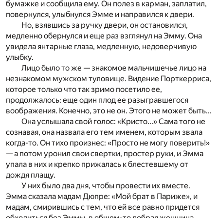
бумажке и сообщила ему. Он полез в карман, заплатил,
повернулся, улыбнулся Эмме и направился к двери.
Но, взявшись за ручку двери, он остановился,
медленно обернулся и еще раз взглянул на Эмму. Она
увидела янтарные глаза, медленную, недоверчивую
улыбку.
Лицо было то же — знакомое мальчишечье лицо на
незнакомом мужском туловище. Видение Порткерриса,
которое только что так зримо посетило ее,
продолжалось: еще один плод ее разыгравшегося
воображения. Конечно, это не он. Этого не может быть...
Она услышала свой голос: «Кристо...» Сама того не
сознавая, она назвала его тем именем, которым звала
когда-то. Он тихо произнес: «Просто не могу поверить!»
— а потом уронил свои свертки, простер руки, и Эмма
упала в них и крепко прижалась к блестевшему от
дождя плащу.
У них было два дня, чтобы провести их вместе.
Эмма сказала мадам Дюпре: «Мой брат в Париже», и
мадам, смирившись с тем, что ей все равно придется
обходиться без Эммы, в общем-то добрая женщина,