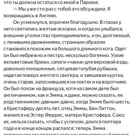
что ты должна остаться со мной в Париже.
— Мы уже сто раз с тобой это обсуждали. Я
возвращаюсь в Англию.
Он усмехнулся, впрочем благодушно. В глазах у
него светились желтые искорки, и когда он улыбался,
внешние уголки глаз приподнимались, и он, долговязый,
с ленивыми движениями, странным образом
становился похожим на большого длинного кота. Одет
он был небрежно и пестро, несколько богемно. Узкие
вельветовые брюки, сапоги «чакка» для верховой езды,
довольно поношенные, ситцевая голубая рубашка,
надетая поверх желтого свитера, и замшевая куртка,
очень старая, залоснившаяся на локтях и на воротнике.
Он был похож на француза, хотя на самом деле был
англичанином, как и Эмма, и даже, можно сказать, ее
родственником: давным-давно, когда Эмме было шесть,
а Кристоферу десять лет, отец Эммы, Бен Литтон,
женился на Эстер Феррис, матери Кристофера. Союз
их, нельзя сказать, чтобы с успехом, длился полтора
года и в конце концов распался; теперь Эмма
вспоминала эти полтора года как единственный период