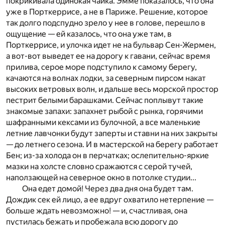
покрикивала одинокая чайка. Эмме показалось, что она
уже в Порткеррисе, а не в Париже. Решение, которое
так долго подспудно зрело у нее в голове, перешло в
ощущение — ей казалось, что она уже там, в
Порткеррисе, и улочка идет не на бульвар Сен-Жермен,
а вот-вот выведет ее на дорогу к гавани, сейчас время
прилива, серое море подступило к самому берегу,
качаются на волнах лодки, за северным пирсом накат
высоких ветровых волн, и дальше весь морской простор
пестрит белыми барашками. Сейчас поплывут такие
знакомые запахи: запахнет рыбой с рынка, горячими
шафранными кексами из булочной, а все маленькие
летние лавчонки будут заперты и ставни на них закрыты
— до летнего сезона. И в мастерской на берегу работает
Бен; из-за холода он в перчатках; ослепительно-яркие
мазки на холсте словно сражаются с серой тучей,
наползающей на северное окно в потолке студии...
Она едет домой! Через два дня она будет там.
Дождик сек ей лицо, а ее вдруг охватило нетерпение —
больше ждать невозможно! — и, счастливая, она
пустилась бежать и пробежала всю дорогу до