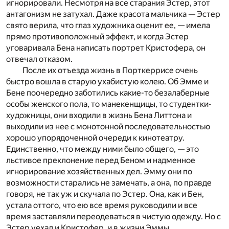
игнорировали. Несмотря на все старания Эстер, этот
антагонизм не затухал. Даже красота мальчика — Эстер
свято верила, что глаз художника оценит ее, — имела
прямо противоположный эффект, и когда Эстер
уговаривала Бена написать портрет Кристофера, он
отвечал отказом.
После их отъезда жизнь в Порткеррисе очень
быстро вошла в старую ухабистую колею. Об Эмме и
Бене поочередно заботились какие-то безалаберные
особы женского пола, то манекенщицы, то студентки-
художницы, они входили в жизнь Бена Литтона и
выходили из нее с монотонной последовательностью
хорошо упорядоченной очереди к кинотеатру.
Единственно, что между ними было общего, — это
льстивое преклонение перед Беном и надменное
игнорирование хозяйственных дел. Эмму они по
возможности старались не замечать, а она, по правде
говоря, не так уж и скучала по Эстер. Она, как и Бен,
устала оттого, что ею все время руководили и все
время заставляли переодеваться в чистую одежду. Но с
Эстер уехал и Кристофер, и в жизни Эммы