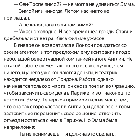
— Сен-Тропе зимой? — не могла не удивиться Эмма.
— Зимой или никогда. Летом нас никто не
приглашал.
— А не холодновато ли там зимой?
— Ужасно холодно! И все время шел дождь. Ставни
дребезжали от ветра. Как в фильме ужасов.
В январе он возвратился в Лондон повидаться со
своим агентом, и тот предложил ему контракт на год с
небольшой репертуарной компанией на юге Англии. Не
о такой работе он мечтал, но это все же лучше, чем
ничего, и у него уже кончаются деньги, и театрик
находится недалеко от Лондона. Работа, однако,
начинается только с марта, он снова поехал во Францию,
чтобы закончить свои дела в Париже, и вот наконец-то
встретил Эмму. Теперь он примириться не мог с тем,
что она так скоро улетает в Англию, и делал все, чтобы
заставить ее переменить свое решение, отложить
отъезд и остаться с ним в Париже. Но Эмма была
непреклонна:
— Ты не понимаешь — я должна это сделать!