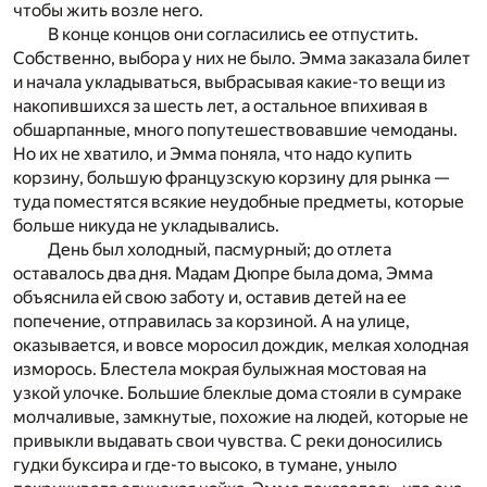
чтобы жить возле него.
В конце концов они согласились ее отпустить.
Собственно, выбора у них не было. Эмма заказала билет
и начала укладываться, выбрасывая какие-то вещи из
накопившихся за шесть лет, а остальное впихивая в
обшарпанные, много попутешествовавшие чемоданы.
Но их не хватило, и Эмма поняла, что надо купить
корзину, большую французскую корзину для рынка —
туда поместятся всякие неудобные предметы, которые
больше никуда не укладывались.
День был холодный, пасмурный; до отлета
оставалось два дня. Мадам Дюпре была дома, Эмма
объяснила ей свою заботу и, оставив детей на ее
попечение, отправилась за корзиной. А на улице,
оказывается, и вовсе моросил дождик, мелкая холодная
изморось. Блестела мокрая булыжная мостовая на
узкой улочке. Большие блеклые дома стояли в сумраке
молчаливые, замкнутые, похожие на людей, которые не
привыкли выдавать свои чувства. С реки доносились
гудки буксира и где-то высоко, в тумане, уныло