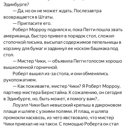
Эдинбурге?
— Да, но он не может ждать. Послезавтра
возвращается в Штаты.
— Пригласите его.
Роберт Морроу поднялся и, пока Пегги пошла звать
американца, быстро привел в порядок стол, сложил
стопочкой письма, высыпал содержимое пепельницы в
корзину для бумаг и задвинул ее носком башмака под
стол.
— Мистер Чики, — объявила Пегги голосом хорошо
вышколенной горничной.
Роберт вышел из-за стола, и они обменялись
рукопожатием.
— Как поживаете, мистер Чики? Я Роберт Морроу,
партнер мистера Бернстайна. К сожалению, он сегодня
в Эдинбурге, но, быть может, я помогу вам?..
Лоуэлл Чики был невысокий крепыш в дакроновом
плаще и шляпе с узкими полями. И плащ, и шляпа
промокли насквозь, из чего явствовало, что мистер
Чики приехал не на такси. С помощью Роберта он стал