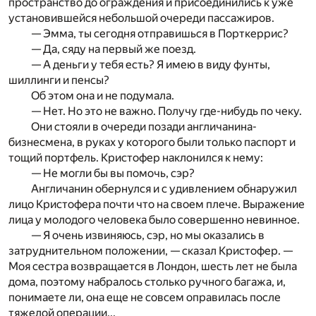
пространство до ограждения и присоединились к уже
установившейся небольшой очереди пассажиров.
— Эмма, ты сегодня отправишься в Порткеррис?
— Да, сяду на первый же поезд.
— А деньги у тебя есть? Я имею в виду фунты,
шиллинги и пенсы?
Об этом она и не подумала.
— Нет. Но это не важно. Получу где-нибудь по чеку.
Они стояли в очереди позади англичанина-
бизнесмена, в руках у которого были только паспорт и
тощий портфель. Кристофер наклонился к нему:
— Не могли бы вы помочь, сэр?
Англичанин обернулся и с удивлением обнаружил
лицо Кристофера почти что на своем плече. Выражение
лица у молодого человека было совершенно невинное.
— Я очень извиняюсь, сэр, но мы оказались в
затруднительном положении, — сказал Кристофер. —
Моя сестра возвращается в Лондон, шесть лет не была
дома, поэтому набралось столько ручного багажа, и,
понимаете ли, она еще не совсем оправилась после
тяжелой операции...