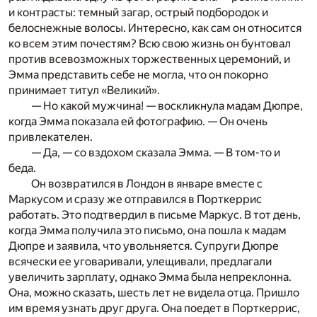
и контрасты: темный загар, острый подбородок и
белоснежные волосы. Интересно, как сам он относится
ко всем этим почестям? Всю свою жизнь он бунтовал
против всевозможных торжественных церемоний, и
Эмма представить себе не могла, что он покорно
принимает титул «Великий».
— Но какой мужчина! — воскликнула мадам Дюпре,
когда Эмма показала ей фотографию. — Он очень
привлекателен.
— Да, — со вздохом сказала Эмма. — В том-то и
беда.
Он возвратился в Лондон в январе вместе с
Маркусом и сразу же отправился в Порткеррис
работать. Это подтвердил в письме Маркус. В тот день,
когда Эмма получила это письмо, она пошла к мадам
Дюпре и заявила, что увольняется. Супруги Дюпре
всячески ее уговаривали, улещивали, предлагали
увеличить зарплату, однако Эмма была непреклонна.
Она, можно сказать, шесть лет не видела отца. Пришло
им время узнать друг друга. Она поедет в Порткеррис,