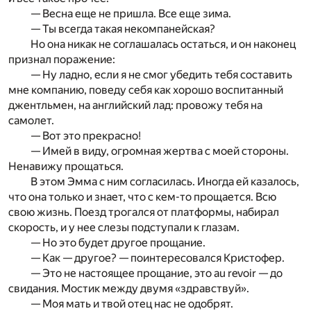
— Весна еще не пришла. Все еще зима.
— Ты всегда такая некомпанейская?
Но она никак не соглашалась остаться, и он наконец
признал поражение:
— Ну ладно, если я не смог убедить тебя составить
мне компанию, поведу себя как хорошо воспитанный
джентльмен, на английский лад: провожу тебя на
самолет.
— Вот это прекрасно!
— Имей в виду, огромная жертва с моей стороны.
Ненавижу прощаться.
В этом Эмма с ним согласилась. Иногда ей казалось,
что она только и знает, что с кем-то прощается. Всю
свою жизнь. Поезд трогался от платформы, набирал
скорость, и у нее слезы подступали к глазам.
— Но это будет другое прощание.
— Как — другое? — поинтересовался Кристофер.
— Это не настоящее прощание, это au revoir — до
свидания. Мостик между двумя «здравствуй».
— Моя мать и твой отец нас не одобрят.