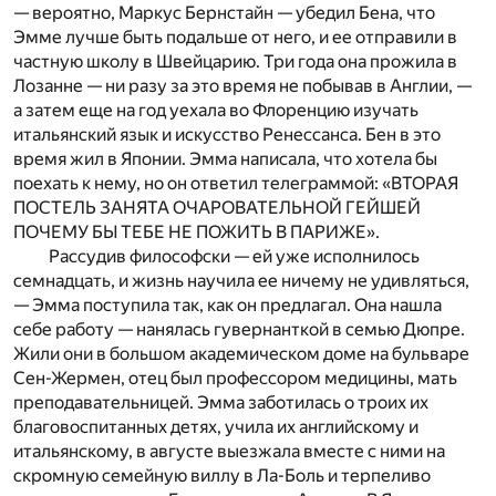
— вероятно, Маркус Бернстайн — убедил Бена, что
Эмме лучше быть подальше от него, и ее отправили в
частную школу в Швейцарию. Три года она прожила в
Лозанне — ни разу за это время не побывав в Англии, —
а затем еще на год уехала во Флоренцию изучать
итальянский язык и искусство Ренессанса. Бен в это
время жил в Японии. Эмма написала, что хотела бы
поехать к нему, но он ответил телеграммой: «ВТОРАЯ
ПОСТЕЛЬ ЗАНЯТА ОЧАРОВАТЕЛЬНОЙ ГЕЙШЕЙ
ПОЧЕМУ БЫ ТЕБЕ НЕ ПОЖИТЬ В ПАРИЖЕ».
Рассудив философски — ей уже исполнилось
семнадцать, и жизнь научила ее ничему не удивляться,
— Эмма поступила так, как он предлагал. Она нашла
себе работу — нанялась гувернанткой в семью Дюпре.
Жили они в большом академическом доме на бульваре
Сен-Жермен, отец был профессором медицины, мать
преподавательницей. Эмма заботилась о троих их
благовоспитанных детях, учила их английскому и
итальянскому, в августе выезжала вместе с ними на
скромную семейную виллу в Ла-Боль и терпеливо