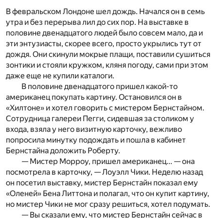
В февральском Лондоне шел дождь. Начался он в семь
утра и без перерыва лил до сих пор. На выставке в
половине двенадцатого людей было совсем мало, да и
эти энтузиасты, скорее всего, просто укрылись тут от
дождя. Они скинули мокрые плащи, поставили сушиться
зонтики и стояли кружком, кляня погоду, сами при этом
даже еще не купили каталоги.
В половине двенадцатого пришел какой-то
американец покупать картину. Остановился он в
«Хилтоне» и хотел говорить с мистером Бернстайном.
Сотрудница галереи Пегги, сидевшая за столиком у
входа, взяла у него визитную карточку, вежливо
попросила минутку подождать и пошла в кабинет
Бернстайна доложить Роберту.
— Мистер Морроу, пришел американец... — она
посмотрела в карточку, — Лоуэлл Чики. Неделю назад
он посетил выставку, мистер Бернстайн показал ему
«Оленей» Бена Литтона и полагал, что он купит картину,
но мистер Чики не мог сразу решиться, хотел подумать.
— Вы сказали ему, что мистер Бернстайн сейчас в