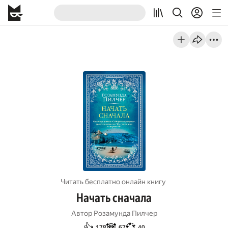
Читать бесплатно онлайн книгу
Начать сначала
Автор
Розамунда Пилчер
👍
🐼
💞
178
67
40