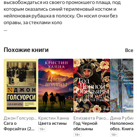
высвобождаться из своего промокшего плаща, под
которым оказались синий териленовый костюм и
нейлоновая рубашка в полоску. Он носил очки без
оправы, за стеклами холо
...
Похожие книги
Все
Джон Голсуорси
Кристин Ханна
Елизавета Ракова
Дина Рубин
Сага о
Цвета истины
Год Черной
Наполеонов
Форсайтах (2
обезьяны
обоз. Книга 1
18
+
тома в одной
Рябиновый к
18
+
18
+