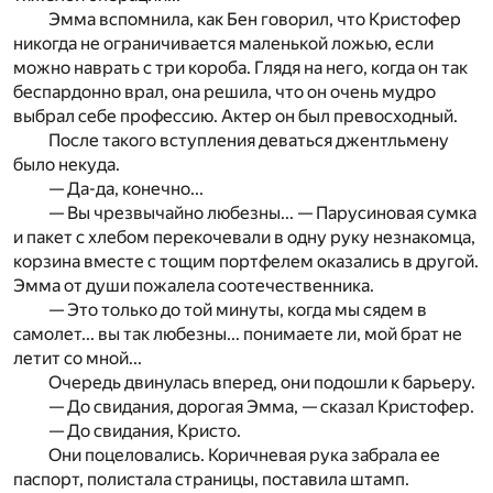
Эмма вспомнила, как Бен говорил, что Кристофер
никогда не ограничивается маленькой ложью, если
можно наврать с три короба. Глядя на него, когда он так
беспардонно врал, она решила, что он очень мудро
выбрал себе профессию. Актер он был превосходный.
После такого вступления деваться джентльмену
было некуда.
— Да-да, конечно...
— Вы чрезвычайно любезны... — Парусиновая сумка
и пакет с хлебом перекочевали в одну руку незнакомца,
корзина вместе с тощим портфелем оказались в другой.
Эмма от души пожалела соотечественника.
— Это только до той минуты, когда мы сядем в
самолет... вы так любезны... понимаете ли, мой брат не
летит со мной...
Очередь двинулась вперед, они подошли к барьеру.
— До свидания, дорогая Эмма, — сказал Кристофер.
— До свидания, Кристо.
Они поцеловались. Коричневая рука забрала ее
паспорт, полистала страницы, поставила штамп.