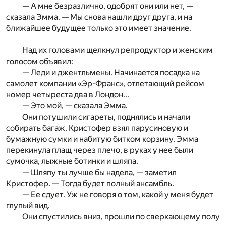
— А мне безразлично, одобрят они или нет, —
сказала Эмма. — Мы снова нашли друг друга, и на
ближайшее будущее только это имеет значение.
Над их головами щелкнул репродуктор и женским
голосом объявил:
— Леди и джентльмены. Начинается посадка на
самолет компании «Эр-Франс», отлетающий рейсом
номер четыреста два в Лондон...
— Это мой, — сказала Эмма.
Они потушили сигареты, поднялись и начали
собирать багаж. Кристофер взял парусиновую и
бумажную сумки и набитую битком корзину. Эмма
перекинула плащ через плечо, в руках у нее были
сумочка, лыжные ботинки и шляпа.
— Шляпу ты лучше бы надела, — заметил
Кристофер. — Тогда будет полный ансамбль.
— Ее сдует. Уж не говоря о том, какой у меня будет
глупый вид.
Они спустились вниз, прошли по сверкающему полу