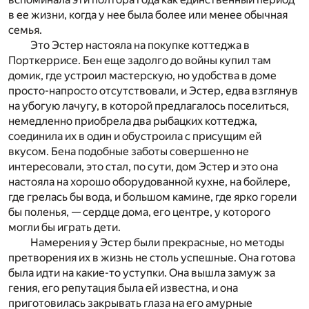
в ее жизни, когда у нее была более или менее обычная
семья.
Это Эстер настояла на покупке коттеджа в
Порткеррисе. Бен еще задолго до войны купил там
домик, где устроил мастерскую, но удобства в доме
просто-напросто отсутствовали, и Эстер, едва взглянув
на убогую лачугу, в которой предлагалось поселиться,
немедленно приобрела два рыбацких коттеджа,
соединила их в один и обустроила с присущим ей
вкусом. Бена подобные заботы совершенно не
интересовали, это стал, по сути, дом Эстер и это она
настояла на хорошо оборудованной кухне, на бойлере,
где грелась бы вода, и большом камине, где ярко горели
бы поленья, — сердце дома, его центре, у которого
могли бы играть дети.
Намерения у Эстер были прекрасные, но методы
претворения их в жизнь не столь успешные. Она готова
была идти на какие-то уступки. Она вышла замуж за
гения, его репутация была ей известна, и она
приготовилась закрывать глаза на его амурные