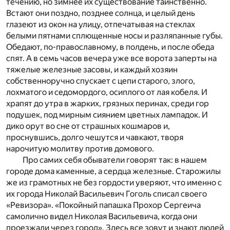
течению, но зимнее их существование таинственно.
Встают они поздно, позднее солнца, и целый день
глазеют из окон на улицу, отпечатывая на стеклах
белыми пятнами сплющенные носы и разляпанные губы.
Обедают, по-православному, в полдень, и после обеда
спят. А в семь часов вечера уже все ворота заперты на
тяжелые железные засовы, и каждый хозяин
собственноручно спускает с цепи старого, злого,
лохматого и седомордого, осиплого от лая кобеля. И
храпят до утра в жарких, грязных перинах, среди гор
подушек, под мирным сиянием цветных лампадок. И
дико орут во сне от страшных кошмаров и,
проснувшись, долго чешутся и чавкают, творя
нарочитую молитву против домового.
Про самих себя обыватели говорят так: в нашем
городе дома каменные, а сердца железные. Старожилы
же из грамотных не без гордости уверяют, что именно с
их города Николай Васильевич Гоголь списал своего
«Ревизора». «Покойный папашка Прохор Сергеича
самолично видел Николая Васильевича, когда они
проезжали через город». Здесь все зовут и знают людей