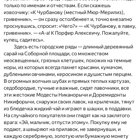
только по именам и отчествам. Если скажешь
извозчику: «К Чурбанову (местный Мюр-Мерилиз),
гривенник», — он сразу остолбенеет и, точно внезапно
проснувшись, спросит: «Чего?» — «К Чурбанову, в лавку,
гривенник». — «А-а! К Порфир Алексеичу. Пожалуйте,
купец, садитесь».
Здесь есть городские ряды — длинный деревянный
сарай на Соборной площади, со множеством
неосвещенных, грязных клетушек, похожих на темные
норы, из которых всегда пахнет крысами, кумачом,
дублеными овчинами, керосином и душистым перцем.
В огромных волчьих шубах и прямых теплых картузах,
седобородые, тучные и важные, сидят лавочники, все
эти жестокие Модесты Никанорычи и Доремидонты
Никифорычи, снаружи своих лавок, на крылечках, тянут
из блюдечка жидкий чай и играют в шашки, в поддавки.
На случайного покупателя они глядят как на заклятого
врага: «Эй, мальчик, отпусти этому». Покупку ему не
подают, а швыряют на прилавок, не завернувши, и
каждую серебряную, золотую или бумажную монету