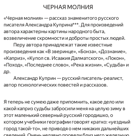
ЧЕРНАЯ МОЛНИЯ
«Черная молния» — рассказ знаменитого русского
писателя Александра Куприна***. Для произведений
автора характерны картины народного быта,
возвеличение скромности и доброты простых людей.
Перу автора принадлежат такие известные
произведения как «В зверинце», «Бонза», «Дознание»,
«Каприз», «Купол св. Исаакия Далматского», «Локон»,
«Поход», «Последнее слово», «Река жизни», «Судьба» и
др.
Александр Куприн — русский писатель-реалист,
автор психологических повестей и рассказов.
Я
теперь не сумею даже припомнить, какое дело или
какой каприз судьбы забросили меня на целую зиму в
этот маленький северный русский городишко, о
котором учебники географии говорят кратко: «уездный
город такой-то», не приводя о нем никаких дальнейших
сведений. Очень недавно провели близ него железную