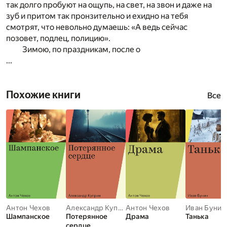
так долго пробуют на ощупь, на свет, на звон и даже на
зуб и притом так пронзительно и ехидно на тебя
смотрят, что невольно думаешь: «А ведь сейчас
позовет, подлец, полицию».
Зимою, по праздникам, после о
...
Похожие книги
Все
Антон Чехов
Александр Куприн
Антон Чехов
Иван Бунин
Шампанское
Потерянное
Драма
Танька
сердце