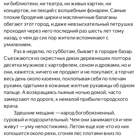
ни библиотеки, ни театра, ни живых картин, ни
концертов, ни лекций с волшебным фонарем. Самые
плохие бродячие цирки и масленичные балаганы
обегают этот город, и даже невзыскательный петрушка
проходил через него последний раз шесть лет тому
назад, о чем до сих пор жители вспоминают с
умилением.
Раз в неделю, по субботам, бывает в городке базар.
Съезжаются из окрестных диких деревнюшек полтора
десятка мужиков с картофелем, сеном и дровами, но и
они, кажется, ничего не продают и не покупают, а торчат
весь день около казенки, похлопывая себя по плечам
руками, одетыми в кожаные желтые рукавицы об одном
пальце. А возвращаясь пьяные ночью домой, часто
замерзают по дороге, к немалой прибыли городского
врача.
Здешние мещане — народ богобоязненный,
суровый и подозрительный. Чем они занимаются и чем
живут — уму непостижимо. Летом еще кое-кто из них
копошится около реки, сгоняя лес плотами вниз по