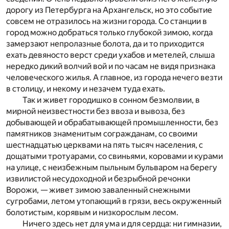
дорогу из Петербурга на Архангельск, но это событие
совсем не отразилось на жизни города. Со станции в
город можно добраться только глубокой зимою, когда
замерзают непролазные болота, да и то приходится
ехать девяносто верст среди ухабов и метелей, слыша
нередко дикий волчий вой и по часам не видя признака
человеческого жилья. А главное, из города нечего везти
в столицу, и некому и незачем туда ехать.
Так и живет городишко в сонном безмолвии, в
мирной неизвестности без ввоза и вывоза, без
добывающей и обрабатывающей промышленности, без
памятников знаменитым согражданам, со своими
шестнадцатью церквами на пять тысяч населения, с
дощатыми тротуарами, со свиньями, коровами и курами
на улице, с неизбежным пыльным бульваром на берегу
извилистой несудоходной и безрыбной речонки
Ворожи, — живет зимою заваленный снежными
сугробами, летом утопающий в грязи, весь окруженный
болотистым, корявым и низкорослым лесом.
Ничего здесь нет для ума и для сердца: ни гимназии,