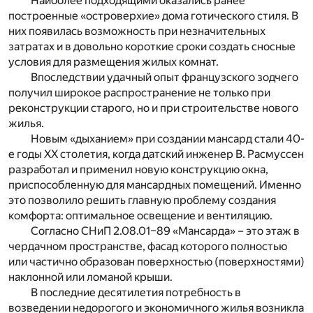
Наиболее подходящими оказались ранее
построенные «островерхие» дома готического стиля. В
них появилась возможность при незначительных
затратах и в довольно короткие сроки создать сносные
условия для размещения жилых комнат.
Впоследствии удачный опыт французского зодчего
получил широкое распространение не только при
реконструкции старого, но и при строительстве нового
жилья.
Новым «дыханием» при создании мансард стали 40-
е годы ХХ столетия, когда датский инженер В. Расмуссен
разработал и применил новую конструкцию окна,
приспособленную для мансардных помещений. Именно
это позволило решить главную проблему создания
комфорта: оптимальное освещение и вентиляцию.
Согласно СНиП 2.08.01–89 «Мансарда» – это этаж в
чердачном пространстве, фасад которого полностью
или частично образован поверхностью (поверхностями)
наклонной или ломаной крыши.
В последние десятилетия потребность в
возведении недорогого и экономичного жилья возникла