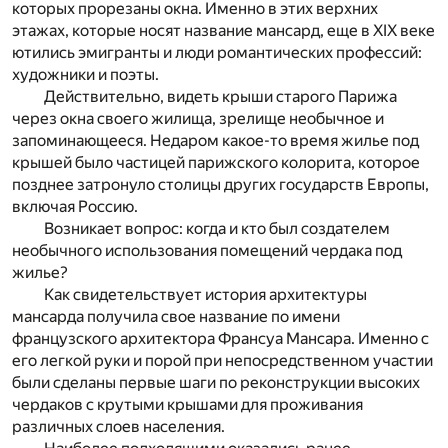
которых прорезаны окна. Именно в этих верхних
этажах, которые носят название мансард, еще в ХIХ веке
ютились эмигранты и люди романтических профессий:
художники и поэты.
Действительно, видеть крыши старого Парижа
через окна своего жилища, зрелище необычное и
запоминающееся. Недаром какое-то время жилье под
крышей было частицей парижского колорита, которое
позднее затронуло столицы других государств Европы,
включая Россию.
Возникает вопрос: когда и кто был создателем
необычного использования помещений чердака под
жилье?
Как свидетельствует история архитектуры
мансарда получила свое название по имени
французского архитектора Франсуа Мансара. Именно с
его легкой руки и порой при непосредственном участии
были сделаны первые шаги по реконструкции высоких
чердаков с крутыми крышами для проживания
различных слоев населения.