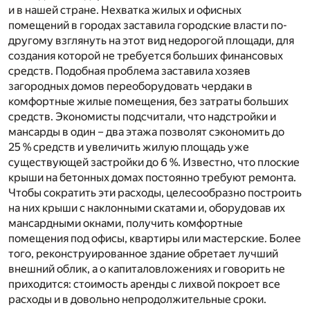
и в нашей стране. Нехватка жилых и офисных
помещений в городах заставила городские власти по-
другому взглянуть на этот вид недорогой площади, для
создания которой не требуется больших финансовых
средств. Подобная проблема заставила хозяев
загородных домов переоборудовать чердаки в
комфортные жилые помещения, без затраты больших
средств. Экономисты подсчитали, что надстройки и
мансарды в один – два этажа позволят сэкономить до
25 % средств и увеличить жилую площадь уже
существующей застройки до 6 %. Известно, что плоские
крыши на бетонных домах постоянно требуют ремонта.
Чтобы сократить эти расходы, целесообразно построить
на них крыши с наклонными скатами и, оборудовав их
мансардными окнами, получить комфортные
помещения под офисы, квартиры или мастерские. Более
того, реконструированное здание обретает лучший
внешний облик, а о капиталовложениях и говорить не
приходится: стоимость аренды с лихвой покроет все
расходы и в довольно непродолжительные сроки.